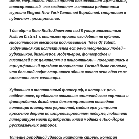
Итак, свершилось. Новый проект под названием Арт-Альянс,
анонсированный его создателем и главным редактором
журнала Elegant New York Татьяной Бородиной, стартовал в
публичном пространстве.
1 декабря в Bene Rialto Showroom на 38 улице знаменитого
Fashion District с аншлагом прошел его дебют на публике:
многоплановая выставка под названием Tales Of Talent.
Задуманная как коллективная встреча творческих людей –
художников, дизайнеров, модельеров, фотографов и
писателей с их ценителями и поклонниками – превратилась в
триумфальный праздник творчества. Гостей было столько,
что большой лофт старинного здания начала века едва смог
вместить всех желающих.
Художники и талантливый фотограф, о которых речь
пойдет ниже, предлагали вниманию зрителей свои картины и
фотоработы, дизайнеры демонстрировали последние
коллекции ювелирных украшений, модельеры устроили
красочное дефиле на импровизированном подиуме, любители
литературы могли приобрести книги модных в Нью-Йорке
русскоязычных авторов.
Татьяне Бородиной удалось нащупать струну, которая