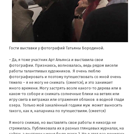
Гости выставки у фотографий Татьяны Бородиной.
– Да, я тоже участник Арт Альянса и выставила свои
фотографии. Признаюсь, волновалась, ведь рядом висели
работы талантливых художников. Я очень люблю
фотографировать и поэтому путешествовать со мной очень
тяжело – я не могу не снимать (смеется), и это занимает
много времени. Могу застрять возле какого-то дерева или в
каком-то соборе и снимать солнечные блики на ветвях или
игру света в витражах или отражения облаков в водной глади
озера. Только мой закалённый годами муж может выносить
такого, как я, напарника по путешествиям. (смеется)
Я много снимаю, но выставлять свои работы я никогда не
стремилась. Публиковала их в разных глянцевых журналах, на
сайтах, а выставок у меня было всего 3. Но в этот раз решилась