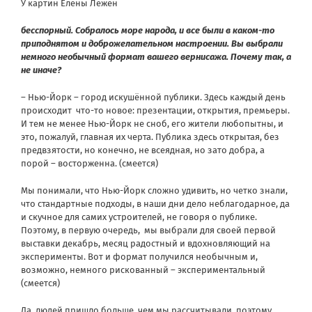
У картин Елены Лежен
бесспорный. Собралось море народа, и все были в каком-то
приподнятом и доброжелательном настроении. Вы выбрали
немного необычный формат вашего вернисажа. Почему так, а
не иначе?
– Нью-Йорк – город искушённой публики. Здесь каждый день
происходит что-то новое: презентации, открытия, премьеры.
И тем не менее Нью-Йорк не сноб, его жители любопытны, и
это, пожалуй, главная их черта. Публика здесь открытая, без
предвзятости, но конечно, не всеядная, но зато добра, а
порой – восторженна. (смеется)
Мы понимали, что Нью-Йорк сложно удивить, но четко знали,
что стандартные подходы, в наши дни дело неблагодарное, да
и скучное для самих устроителей, не говоря о публике.
Поэтому, в первую очередь, мы выбрали для своей первой
выставки декабрь, месяц радостный и вдохновляющий на
эксперименты. Вот и формат получился необычным и,
возможно, немного рискованный – экспериментальный
(смеется)
Да, людей пришло больше, чем мы рассчитывали, поэтому