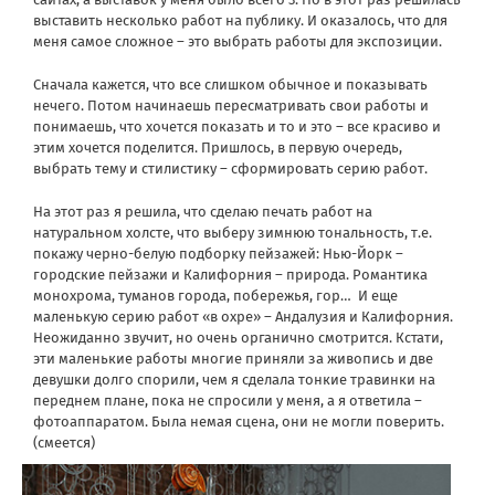
выставить несколько работ на публику. И оказалось, что для
меня самое сложное ­– это выбрать работы для экспозиции.
Сначала кажется, что все слишком обычное и показывать
нечего. Потом начинаешь пересматривать свои работы и
понимаешь, что хочется показать и то и это – все красиво и
этим хочется поделится. Пришлось, в первую очередь,
выбрать тему и стилистику – сформировать серию работ.
На этот раз я решила, что сделаю печать работ на
натуральном холсте, что выберу зимнюю тональность, т.е.
покажу черно-белую подборку пейзажей: Нью-Йорк –
городские пейзажи и Калифорния – природа. Романтика
монохрома, туманов города, побережья, гор… И еще
маленькую серию работ «в охре» – Андалузия и Калифорния.
Неожиданно звучит, но очень органично смотрится. Кстати,
эти маленькие работы многие приняли за живопись и две
девушки долго спорили, чем я сделала тонкие травинки на
переднем плане, пока не спросили у меня, а я ответила –
фотоаппаратом. Была немая сцена, они не могли поверить.
(смеется)