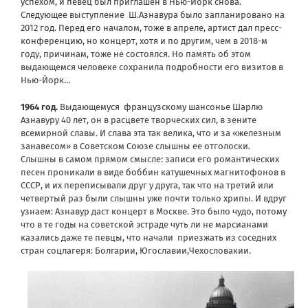
успехом, и певец был приглашен в Нью-Йорк снова.
Следующее выступление Ш.Азнавура было запланировано на
2012 год. Перед его началом, тоже в апреле, артист дал пресс-
конференцию, но концерт, хотя и по другим, чем в 2018-м
году, причинам, тоже не состоялся. Но память об этом
выдающемся человеке сохранила подробности его визитов в
Нью-Йорк…
1964 год.
Выдающемуся французскому шансонье Шарлю
Азнавуру 40 лет, он в расцвете творческих сил, в зените
всемирной славы. И слава эта так велика, что и за «железным
занавесом» в Советском Союзе слышны ее отголоски.
Слышны в самом прямом смысле: записи его романтических
песен проникали в виде боббин катушечных магнитофонов в
СССР, и их переписывали друг у друга, так что на третий или
четвертый раз были слышны уже почти только хрипы. И вдруг
узнаем: Азнавур даст концерт в Москве. Это было чудо, потому
что в те годы на советской эстраде чуть ли не марсианами
казались даже те певцы, что начали приезжать из соседних
стран соцлагеря: Болгарии, Югославии,Чехословакии.