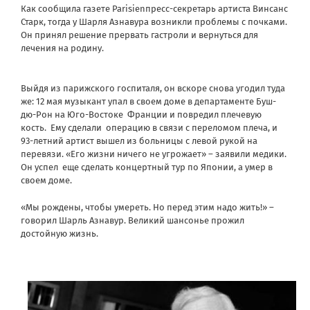
Как сообщила газете
Parisien
пресс-секретарь артиста Винсанс
Старк, тогда у Шарля Азнавура возникли проблемы с почками.
Он принял решение прервать гастроли и вернуться для
лечения на родину.
Выйдя из парижского госпиталя, он вскоре снова угодил туда
же: 12 мая музыкант упал в своем доме в департаменте Буш-
дю-Рон на Юго-Востоке Франции и повредил плечевую
кость.
Ему сделали операцию в связи с переломом плеча, и
93-летний артист вышел из больницы с левой рукой на
перевязи. «Его жизни ничего не угрожает» – заявили медики.
Он успел еще сделать концертный тур по Японии, а умер в
своем доме.
«Мы рождены, чтобы умереть. Но перед этим надо жить!» –
говорил Шарль Азнавур. Великий шансонье прожил
достойную жизнь.