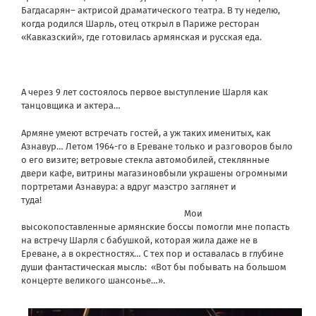
Багдасарян– актрисой драматического театра. В ту неделю,
когда родился Шарль, отец открыл в Париже ресторан
«Кавказский», где готовилась армянская и русская еда.
А через 9 лет состоялось первое выступление Шарля как
танцовщика и актера…
Армяне умеют встречать гостей, а уж таких именитых, как
Азнавур… Летом 1964-го в Ереване только и разговоров было
о его визите; ветровые стекла автомобилей, стеклянные
двери кафе, витрины магазиновбыли украшены огромными
портретами Азнавура: а вдруг маэстро заглянет и
туда!
Мои
высокопоставленные армянские боссы помогли мне попасть
на встречу Шарля с бабушкой, которая жила даже не в
Ереване, а в окрестностях… С тех пор и оставалась в глубине
души фантастическая мысль: «Вот бы побывать на большом
концерте великого шансонье…».