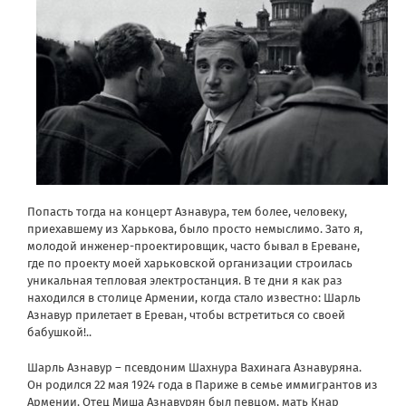
Попасть тогда на концерт Азнавура, тем более, человеку,
приехавшему из Харькова, было просто немыслимо. Зато я,
молодой инженер-проектировщик, часто бывал в Ереване,
где по проекту моей харьковской организации строилась
уникальная тепловая электростанция. В те дни я как раз
находился в столице Армении, когда стало известно: Шарль
Азнавур прилетает в Ереван, чтобы встретиться со своей
бабушкой!..
Шарль Азнавур – псевдоним Шахнура Вахинага Азнавуряна.
Он родился 22 мая 1924 года в Париже в семье иммигрантов из
Армении. Отец Миша Азнавурян был певцом, мать Кнар