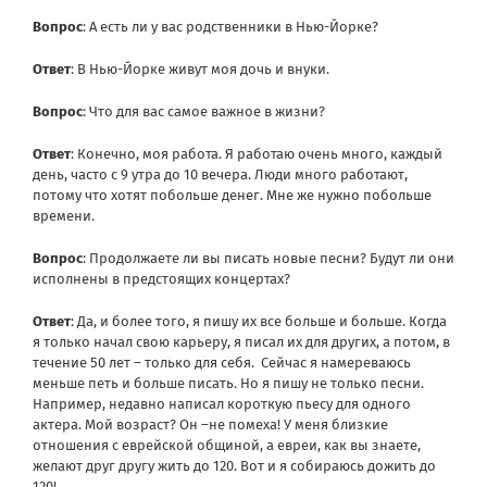
Вопрос
: А есть ли у вас родственники в Нью-Йорке?
Ответ
: В Нью-Йорке живут моя дочь и внуки.
Вопрос
: Что для вас самое важное в жизни?
Ответ
: Конечно, моя работа. Я работаю очень много, каждый
день, часто с 9 утра до 10 вечера. Люди много работают,
потому что хотят побольше денег. Мне же нужно побольше
времени.
Вопрос
: Продолжаете ли вы писать новые песни? Будут ли они
исполнены в предстоящих концертах?
Ответ
: Да, и более того, я пишу их все больше и больше. Когда
я только начал свою карьеру, я писал их для других, а потом, в
течение 50 лет – только для себя. Сейчас я намереваюсь
меньше петь и больше писать. Но я пишу не только песни.
Например, недавно написал короткую пьесу для одного
актера. Мой возраст? Он –не помеха! У меня близкие
отношения с еврейской общиной, а евреи, как вы знаете,
желают друг другу жить до 120. Вот и я собираюсь дожить до
120!..