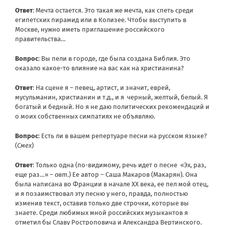
Ответ
: Мечта остается. Это такая же мечта, как спеть среди
египетских пирамид или в Колизее. Чтобы выступить в
Москве, нужно иметь приглашение российского
правительства…
Вопрос
: Вы пели в городе, где была создана Библия. Это
оказало какое-то влияние на вас как на христианина?
Ответ
: На сцене я – певец, артист, и значит, еврей,
мусульманин, христианин и т.д., и я черный, желтый, белый. Я
богатый и бедный. Но я не даю политических рекомендаций и
о моих собственных симпатиях не объявляю.
Вопрос
: Есть ли в вашем репертуаре песни на русском языке?
(
Смех
)
Ответ
: Только одна (по-видимому, речь идет о песне «Эх, раз,
еще раз…» –
авт
.) Ее автор – Саша Макаров (Макарян). Она
была написана во Франции в начале ХХ века, ее пел мой отец,
и я позаимствовал эту песню у него, правда, полностью
изменив текст, оставив только две строчки, которые вы
знаете. Среди любимых мной российских музыкантов я
отметил бы Славу Ростроповича и Александра Вертинского.