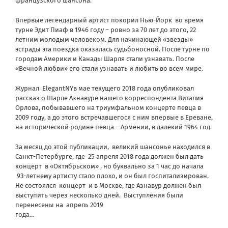
французского шансона.
Впервые легендарный артист покорил Нью-Йорк
во время
турне Эдит Пиаф в 1946 году – ровно за 70 лет до этого, 22
летним молодым человеком. Для начинающей «звезды»
эстрады эта поездка оказалась судьбоносной. После турне по
городам Америки и Канады Шарля стали узнавать. После
«Вечной любви» его стали узнавать и любить во всем мире.
Журнал
ElegantNY
в мае текущего 2018 года опубликовал
рассказ о Шарле Азнавуре нашего корреспондента Виталия
Орлова, побывавшего на триумфальном концерте певца в
2009 году, а до этого встречавшегося с ним впервые в Ереване,
на исторической родине певца – Армении, в далекий 1964 год.
За месяц до этой публикации, великий шансонье находился в
Санкт-Петербурге, где 25 апреля
2018 года должен был дать
концерт в «Октябрьском»
, но буквально за 1 час до начала
93-летнему артисту стало плохо, и он был госпитализирован.
Не состоялся концерт и в Москве, где Азнавур должен был
выступить через несколько дней. Выступления были
перенесены на апрель 2019
года…