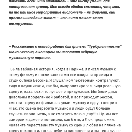
показать всем, что виолончель – это инструмент, для
которого нет границ. Мне всегда обидно слышать, что, мол,
на то или иное мероприятие виолончель – не формат, они
просто никогда не знают – как и что может этот
инструмент.
– Расскажите о вашей работе для фильма “Турбулентность”
Люка Бессона, в котором вы исполнили ведущую
музыкальную партию.
-Была забавная история, когда в Париже, я писал музыку к
этому фильму и после записи мы все ожидали приезда в
студию Люка Бессона. Я слушал компьютерный контрапункт,
сидя в наушниках и, как бы, импровизировал, видя реальную
сцену и, казалось, что лучше не придумаешь. Мы были дико
довольны проделанной работой, и вот приходит Бессон,
смотрит сцену из фильма, слушает музыку и вдруг говорит:
«Так, это сцена перебита музыкой и люди будут больше
слушать виолончель, а не смотреть мою сцену!!!!» Ну, мы все
замерли и даже не понимали, как быть, а Люк предложил:
«Давайте переставим эту музыку со сцены любви на пляже на
сцену похорон и, тогда, глубина виолончели и эта тема лучше