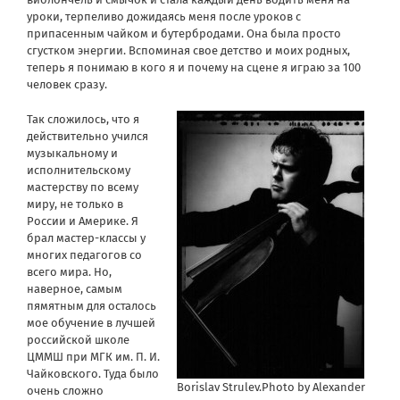
уроки, терпеливо дожидаясь меня после уроков с
припасенным чайком и бутербродами. Она была просто
сгустком энергии. Вспоминая свое детство и моих родных,
теперь я понимаю в кого я и почему на сцене я играю за 100
человек сразу.
Так сложилось, что я
действительно учился
музыкальному и
исполнительскому
мастерству по всему
миру, не только в
России и Америке. Я
брал мастер-классы у
многих педагогов со
всего мира. Но,
наверное, самым
пямятным для осталось
мое обучение в лучшей
российской школе
ЦММШ при МГК им. П. И.
Чайковского. Туда было
Borislav Strulev.Photo by Alexander
очень сложно