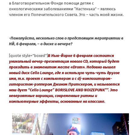
в Благотворительном Фонде помощи детям с
онкологическими заболеваниями “Настенька” – являюсь
членом его Попечительского Совета. Это – часть моей жизни.
-Пожалуйста, несколько слов о предстоящем мероприятии в
НЙ, 6 февраля, – о диске и вечере?
[quote style=”boxed”]
В Нью-Йорке 6 февраля состоится
уникальный вечер-презентация нового CD, который будет
проходить в знаменитом месте «Drom».
Недавно вышел
новый диск Cello Lounge, где я использую чуть-чуть другое
имя, т.к. проект с компьютером и с dj-композитором-
гитаристом-рэппером Джином Притскером, и называется
наш дует “Cello Lounge” BORISLOVE AND NOIZEPUNK””. Это
невероятные вариации, современные ритмы и
компьютерные эффекты, основанные на классике.