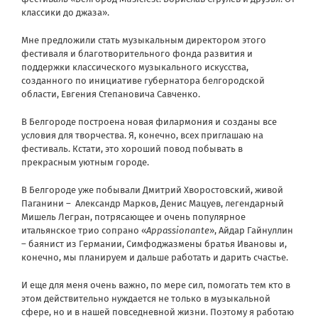
классики до джаза».
Мне предложили стать музыкальным директором этого
фестиваля и благотворительного фонда развития и
поддержки классического музыкального искусства,
созданного по инициативе губернатора белгородской
области, Евгения Степановича Савченко.
В Белгороде построена новая филармония и созданы все
условия для творчества. Я, конечно, всех приглашаю на
фестиваль. Кстати, это хороший повод побывать в
прекрасным уютным городе.
В Белгороде уже побывали Дмитрий Хворостовский, живой
Паганини – Александр Марков, Денис Мацуев, легендарный
Мишель Легран, потрясающее и очень популярное
итальянское трио сопрано «
Appassionante
», Айдар Гайнуллин
– баянист из Германии, Симфоджазмены братья Ивановы и,
конечно, мы планируем и дальше работать и дарить счастье.
И еще для меня очень важно, по мере сил, помогать тем кто в
этом действительно нуждается не только в музыкальной
сфере, но и в нашей повседневной жизни. Поэтому я работаю