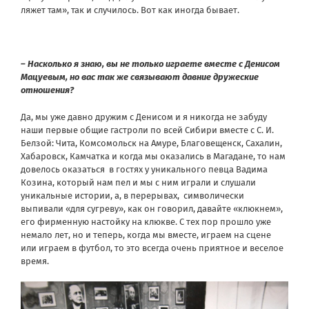
ляжет там», так и случилось. Вот как иногда бывает.
– Насколько я знаю, вы не только играете вместе с Денисом
Мацуевым, но вас так же связывают давние дружеские
отношения?
Да, мы уже давно дружим с Денисом и я никогда не забуду
наши первые общие гастроли по всей Сибири вместе с С. И.
Белзой: Чита, Комсомольск на Амуре, Благовещенск, Сахалин,
Хабаровск, Камчатка и когда мы оказались в Магадане, то нам
довелось оказаться в гостях у уникального певца Вадима
Козина, который нам пел и мы с ним играли и слушали
уникальные истории, а, в перерывах, символически
выпивали «для сугреву», как он говорил, давайте «клюкнем»,
его фирменную настойку на клюкве. С тех пор прошло уже
немало лет, но и теперь, когда мы вместе, играем на сцене
или играем в футбол, то это всегда очень приятное и веселое
время.