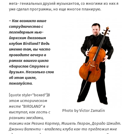
мега- гениальных друзей музыкантов, со многими из них я
уже сделал программы, но еще многое планирую.
– Как возникло ваше
сотрудничество с
легендарным нью-
йоркским джазовым
клубом Birdland? Ведь
именно там, вы часто
проводите вечера в
рамках вашего цикла
«Борислав Струлев и
друзья». Несколько слов
об этом цикле,
пожалуйста.
[quote style=”boxed”]
В
этом историческом
месте ”BIRDLAND” я
Photo by Victor Zamalin
выступал, как гость с
разными звездами,
такими как Регина Картер, Мишель Легран, Дорадо Шмидт.
Джанни Валенти – владелец клуба как-то предложил мне