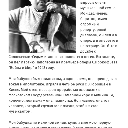
вырос в очень
музыкальной семье.
Мой дед -певец,
баритон, имел
огромный
репертуарный
диапазон, он пел и в
опере, и в оперетте и
на эстраде. Он был в
дружбе с
Соловьевым-Седым и много исполнял его песен. Вы знаете,
он пел партию Наполеона на премьере оперы C.Прокофьева
“Война и Мир” в 1943 году.
Моя бабушка была пианистка, а одно время, она преподавала
вокал в Иполитовке. Играла в четыре руки с В.Горовцем в
Киеве. Мой отец. певец, он проработал всю жизнь в
Московском Государственном Камерном хоре В.Минина. И,
конечно, моя мама – она пианистка. Но, главное, она тот
человек, который сделал все в жизни, чтобы я стал
музыкантом.
Моя бабушка по маминой линии, купила мне мою первую
виолончель и смычок и стала каждый день водить меня на