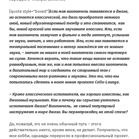
[quote style=”boxed”]
Если моя виолончель появляется в джазе,
но остается классической, то джаз приобретет немного
иной, новый одухотворенный тембр и это становится, как
бы, новой краской или новым звучанием классики. Или, если
моя виолончель зазвучит в фильме и люди заплачут, услышав
ее звуки, значит, и это работает. Или, если она появляется в
театральной постановке и актер зажжётся от ее живого
звука, – значит он нашел в моей виолончели своего партнера
на сцене. Хочется верить, что такие вещи никого не оставят
равнодушным, так же, как и моя попытка ввести виолончель
в дигитальный мир и соединить ее старинный тон с
современными мега-ритмами и звуками. Это то, что мы
попытались сделать в моем новом проекте Cello-Lounge.
– Кроме классического исполнителя, вы хорошо известны, как
джазовый музыкант. Как и почему вы серьезно увлеклись
исполнением джаза? Виолончель, не самый популярный
инструмент в мире джаза. Вы первопроходец на этой стезе?
Да, пожалуй, это не очень обычный путь – этого
действительно никто, кроме меня, не делает. Получилось, что
мое хобби, однажды переросло в профессиональный проект.