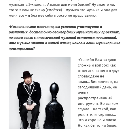
музыканта 2-х школ… А какая для меня ближе? Ну знаете ли,
этого я вам не скажу (смеётся) – музыка это музыка и она для
меня все – я без нее себя просто не представляю.
-Насколько мне известно, вы успешно участвуете в
различных, достаточно авангардных музыкальных проектах,
но ваша связь с классической музыкой остается неизменной.
Что музыка значит в вашей жизни, каковы ваши музыкальные
пристрастия?
-Спасибо Вам за дико
сложный вопрос! Как
ответить на него в двух
словах даже не
знаю…
Виолончель, на
сегодняшний день, не
очень
распространенный
инструмент. Во всяком
случае – не такой, как
рояль или скрипка…
Это и хорошо и плохо…
Но как бы то ни было,