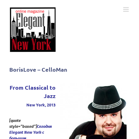
Skip
to
content
BorisLove – CelloMan
From Classical to
Jazz
New York, 2013
[quote
style=”boxed”]
Сегодня
Elegant
New
York
с
большим