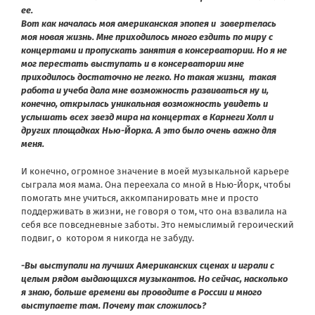
ее.
Вот как началась моя американская эпопея и завертелась
моя новая жизнь. Мне приходилось много ездить по миру с
концертами и пропускать занятия в консерватории. Но я не
мог перестать выступать и в консерватории мне
приходилось достаточно не легко. Но такая жизни, такая
работа и учеба дала мне возможность развиваться ну и,
конечно, открылась уникальная возможность увидеть и
услышать всех звезд мира на концертах в Карнеги Холл и
других площадках Нью-Йорка. А это было очень важно для
меня.
И конечно, ог
ромное значение в моей музыкальной карьере
сыграла моя мама. Она переехала со мной в Нью-Йорк, чтобы
помогать мне учиться, аккомпанировать мне и просто
поддерживать в жизни, не говоря о том, что она взвалила на
себя все повседневные заботы. Это немыслимый героический
подвиг, о котором я никогда не забуду.
-Вы выступали на лучших Американских сценах и играли с
целым рядом выдающихся музыкантов. Но сейчас, насколько
я знаю, больше времени вы проводите в России и много
выступаете там. Почему так сложилось?