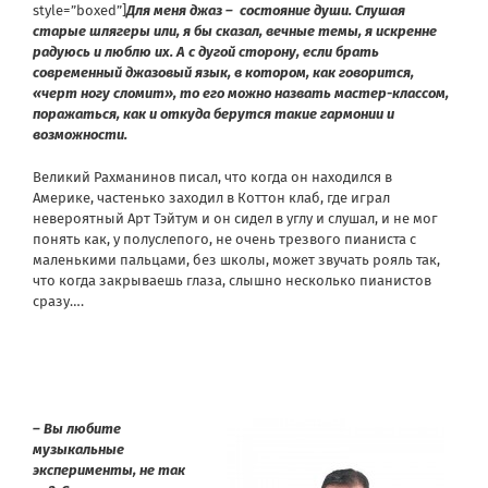
style=”boxed”]
Для меня джаз – состояние души. Слушая
старые шлягеры или, я бы сказал, вечные темы, я искренне
радуюсь и люблю их. А с дугой сторону, если брать
современный джазовый язык, в котором, как говорится,
«черт ногу сломит», то его можно назвать мастер-классом,
поражаться, как и откуда берутся такие гармонии и
возможности.
Великий Рахманинов писал, что когда он находился в
Америке, частенько заходил в Коттон клаб, где играл
невероятный Арт Тэйтум и он сидел в углу и слушал, и не мог
понять как, у полуслепого, не очень трезвого пианиста с
маленькими пальцами, без школы, может звучать рояль так,
что когда закрываешь глаза, слышно несколько пианистов
сразу….
– Вы любите
музыкальные
эксперименты, не так