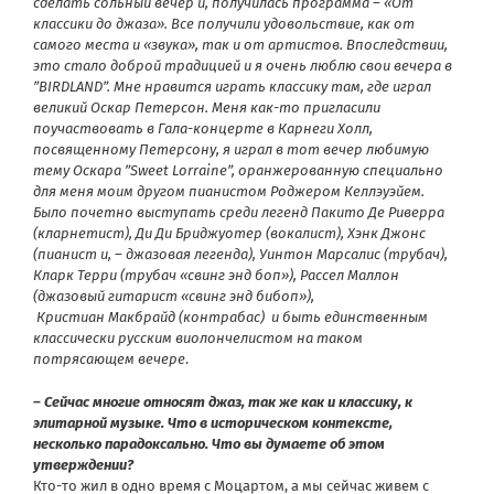
сделать сольный вечер и, получилась программа – «От
классики до джаза». Все получили удовольствие, как от
самого места и «звука», так и от артистов. Впоследствии,
это стало доброй традицией и я очень люблю свои вечера в
”BIRDLAND”. Мне нравится играть классику там, где играл
великий Оскар Петерсон. Меня как-то пригласили
поучаствовать в Гала-концерте в Карнеги Холл,
посвященному Петерсону, я играл в тот вечер любимую
тему Оскара ”Sweet Lorraine”, оранжерованную специально
для меня моим другом пианистом Роджером Келлэуэйем.
Было почетно выступать среди легенд Пакито Де Риверра
(кларнетист), Ди Ди Бриджуотер (вокалист), Хэнк Джонс
(пианист и, – джазовая легенда), Уинтон Марсалис (трубач),
Кларк Терри (трубач «свинг энд боп»), Рассел Маллон
(джазовый гитарист «свинг энд бибоп»),
Кристиан
Макбрайд
(контрабас) и быть единственным
классически русским виолончелистом на таком
потрясающем вечере
.
– Сейчас многие относят джаз, так же как и классику, к
элитарной музыке. Что в историческом контексте,
несколько парадоксально. Что вы думаете об этом
утверждении?
Кто-то жил в одно время с Моцартом, а мы сейчас живем с