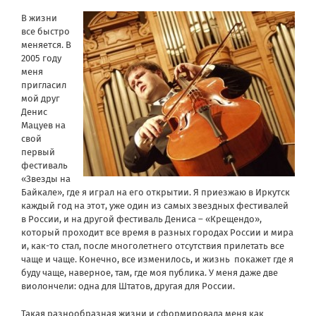
В жизни
все быстро
меняется. В
2005 году
меня
пригласил
мой друг
Денис
Мацуев на
свой
первый
фестиваль
«Звезды на
Байкале», где я играл на его открытии. Я приезжаю в Иркутск
каждый год на этот, уже один из самых звездных фестивалей
в России, и на другой фестиваль Дениса – «Крещендо»,
который проходит все время в разных городах России и мира
и, как-то стал, после многолетнего отсутствия прилетать все
чаще и чаще. Конечно, все изменилось, и жизнь покажет где я
буду чаще, наверное, там, где моя публика. У меня даже две
виолончели: одна для Штатов, другая для России.
Такая разнообразная жизни и сформировала меня как