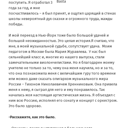
Basta
поступить. Я отработал 3
года за год, и мне
посчастливилось – я был принят, и ощутил царящий в стенах
школы невероятный дух сказки и огромного труда, жажды
победы.
И мой переезд в Нью-Йорк тоже было большой удачей и
большой неожиданностью. Это целая история.
Я считаю, что
мне, в моей музыкальной судьбе, сопутствует удача. Моим
педагогом в Москве была Мария Журавлева. У нас был
сильнейший класс и, многие из нашего выпуска, стали
замечательными виолончелистами. Но я благодарен моему
учителю не только за то, чему она меня научила, но и за то,
что она познакомила меня с величайшим гуру того времени
или можно даже сказать олигархом музыкального мира
России – Тихоном Николаевичем Хренниковым. Она привела
меня к нему, я сыграл для него и ему понравилось. Так
началась моя настоящая артистическая жизнь. Я объездил с
ним всю Россию, исполнял его сонату и концерт с оркестром.
Это было здорово.
-Расскажите, как это было.