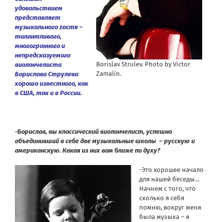
удовольствием
представляет
музыкального гостя –
талантливого,
многогранного и
непредсказуемого
Borislav Strulev. Photo by Victor
виолончелиста
Zamalin.
Борислава Струлева
хорошо известного, как
в США, так и в России.
-Борислав, вы классический виолончелист, успешно
объединивший в себе две музыкальные школы – русскую и
американскую. Какая из них вам ближе по духу?
-Это хорошее начало
для нашей беседы…
Начнем с того, что
сколько я себя
помню, вокруг меня
была музыка – я