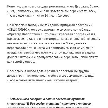
Конечно, для моего сердца, романтика, – это Дворжак, Брамс,
Лист, Чайковский, но мне не хотелось бы перечислять всех,
т.к. это еще как минимум 30 имен. (смеется)
Но я люблю и танго, и не так давно, придумал программу
«CELLO TANGO», которую исполняю вместе с моим бэндом
«Оркестр Папоротник». Это очень красивая программа и я
надеюсь ее показать в Нью-Йорке. Также очень люблю вокал,
поскольку вырос на опере и на голосе. У нас дома не
переставали петь и когда мы занимались, моя мама, меня
всегда наставляла, что ноты – это только алфавит и задача
донести историю и прочувствовать и пережить некий сюжет
как герой в опере.
Поскольку, я много делаю разных проектов, не трудно
догадаться, что, конечно, я люблю и современную музыку.
Люблю совмещать виолончель с компьютером.
– Сейчас много говорят о ваших последних дуэтных
спектаклях “И Бог создал женщину”, с пением и чтением