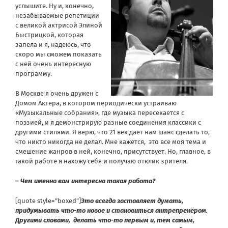
услышите.
Ну и, конечно,
незабываемые репетиции
с великой актрисой Элиной
Быстрицкой, которая
запела и я, надеюсь, что
скоро мы сможем показать
с ней очень интересную
программу.
В Москве я очень дружен с
Домом Актера, в котором периодически устраиваю
«Музыкальные собрания», где музыка пересекается с
поэзией, и я демонстрирую разные соединения классики с
другими стилями. Я верю, что 21 век дает нам шанс сделать то,
что никто никогда не делал.
Мне кажется, это все моя тема и
смешение жанров в ней, конечно, присутствует. Но, главное, в
такой работе я нахожу себя и получаю отклик зрителя.
– Чем именно вам интересна такая работа?
[quote style=”boxed”]
Это всегда заставляет думать,
придумывать что-то новое и становиться антрепренёром.
Другими словами, делать что-то первым и, тем самым,