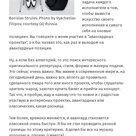
задача каждого
исполнителя в том,
чтобы вывести
Borislav Strulev. Photo by Vyacheslav
искусство своего
Filipov, courtesy GQ Russia
исполнения и самого
себя на «новые
позиции». Вы говорите о моем участии в “авангардных
проектах”, а я бы назвал это, как раз и выходом на
авангардные позиции.
Ну, а если без аллегорий, то это поиск интересного
оригинального репертуара, стиля, формы и манеры подачи.
Это сейчас очень важно. Мы живем в современном мире и, на
сегодняшний день, важно все, вплоть до правильно
сделанного пиара того или иного проекта, чтобы слушатель-
зритель-народ, захотел купить билет и прийти на концерт.
Так что, я пробую, ищу и нахожу что-то новое и с радостью
участвую в интересных проектах, авангардных или
классических, какая разница.
Тем более, времена меняются, и авангард становится
классикой очень быстро. Я бы не стал проводить резкой
границы по этому критерию. А делил бы все на музыку
хорошую и плохую. (смеется)