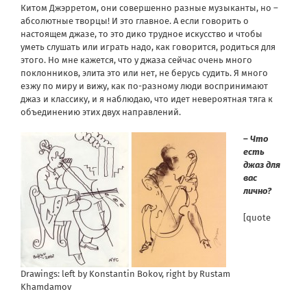
Китом Джэрретом, они совершенно разные музыканты, но –
абсолютные творцы! И это главное. А если говорить о
настоящем джазе, то это дико трудное искусство и чтобы
уметь слушать или играть надо, как говорится, родиться для
этого. Но мне кажется, что у джаза сейчас очень много
поклонников, элита это или нет, не берусь судить. Я много
езжу по миру и вижу, как по-разному люди воспринимают
джаз и классику, и я наблюдаю, что идет невероятная тяга к
объединению этих двух направлений.
–
Что
есть
джаз для
вас
лично?
[quote
Drawings: left by Konstantin Bokov, right by Rustam
Khamdamov