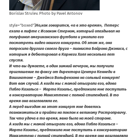
Borislav Strulev. Photo by Pavel Antonov
style=”boxed”]
Но,как говорится, «а в это время», Петерс
ехала в лифте с Исааком Стерном, который опаздывал на
полуфинал американского футбола и умолила его
посмотреть видео нашего концерта. Об этом же, она
попросила другого своего друга – пианиста Байрона Джэниса, с
которым я дебютировал в Карнеги Холл несколько лет
спустя.
И что вы думаете, в один зимний вечерок, мы получили
приглашение по факсу от директора Центра Кеннеди в
Вашингтоне – Джеймса Вольфензона на сольный концерт!
Вот вам случай. А когда мы с мамой отыграли его, вдова
Пабло Казальса – Марта Казальс, предложила мне поступить
в консерваторию Манхэттена с полной стипендией. В то
время она возглавляла ее.
А перед выездом на этот концерт мне довелось
познакомиться и прийти на поклон к великому Растропрвичу.
Так что удача в то время, явно была на моей стороне.
А когда мы с мамой отыграли его, вдова Пабло Казальса –
Марта Казальс, предложила мне поступить в консерваторию
Манхэттена с полной стипендией. В то время она возглавляла