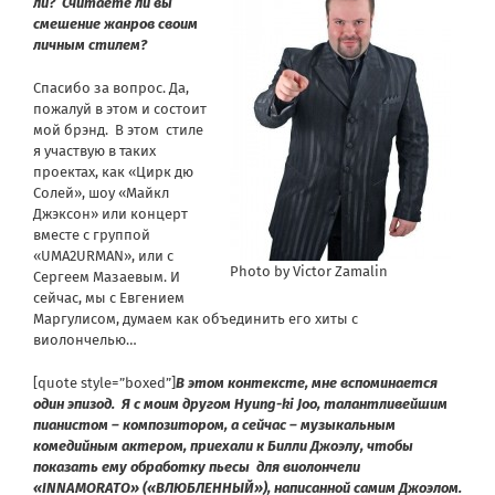
ли? Считаете ли вы
смешение жанров своим
личным стилем?
Спасибо за вопрос. Да,
пожалуй в этом и состоит
мой брэнд. В этом стиле
я участвую в таких
проектах, как «Цирк дю
Солей», шоу «Майкл
Джэксон» или концерт
вместе с группой
«UMA2URMAN», или с
Photo by Victor Zamalin
Сергеем Мазаевым. И
сейчас, мы с Евгением
Маргулисом, думаем как объединить его хиты с
виолончелью…
[quote style=”boxed”]
В этом контексте, мне вспоминается
один эпизод. Я с моим другом Hyung-ki Joo, талантливейшим
пианистом – композитором, а сейчас – музыкальным
комедийным актером, приехали к Билли Джоэлу, чтобы
показать ему обработку пьесы для виолончели
«INNAMORATO» («ВЛЮБЛЕННЫЙ»), написанной самим Джоэлом.