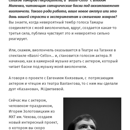
стихов Тамарой Гвердцители, и “Basni-Cello” с Владом
Маленко, читающим сатирические басни под аккомпанемент
виолончели. Такого рода работа, ваше новое амплуа или это
дань вашей страсти к экспериментам и смешению жанров?
Вы знаете, когда невероятный тембр голоса Тамары
соединяется с моей виолончелью, вдруг, создается какая-то
третья сила, публика чувствует это и невероятно сильно
реагирует.
Или, скажем, виолончель оказывается в Театре на Таганке в
спектакле «Basni-Cello»… и, становится голосом актера. Я
начинаю, как в камерной музыке играть с актером, который
читает басни под музыку моей виолончели.
А говоря о проекте с Евгением Князевым, с потрясающим
актером и чтецом из театра Вахтангова, то с ним мы сделали
дуэт «Казанова», М.Цветаевой.
Сейчас мы с актером,
человеком-праздником,
Игорем Золотовицким из
МХТ им. Чехова, создаем
новый интересный проект,
о котором вы скоро