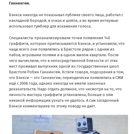
Ганнингем.
Бэнкси никогда не показывал публике своего лица, работал с
накладной бородой, в очках и шляпе, а во время интервью
использовал тумблер для искажения голоса.
Специалисты проанализировали точки появления 140
граффити, которые приписываются Бэнкси, и установили, что
чаще всего они появлялись в Бристоле рядом с одним из
пабов, игровыми полями и в одном жилом квартале. После
чего вычислили, что в непосредственной близости от этих
мест проживал выпускник одной из государственных школ
Бристоля Робин Ганнингем. Кстати говоря, подозрения в том,
что Бэнкси — это Ганнингем, периодически появлялись в СМИ
ещё с 2008 года, однако никогда не имели законных
доказательств. Надо отдать должное, что несмотря на то, что
личность мастера граффити установлена, больше о нём
никакой информации узнать не удалось. А сам загадочный
Бэнкси комментариев по этому поводу не даёт.