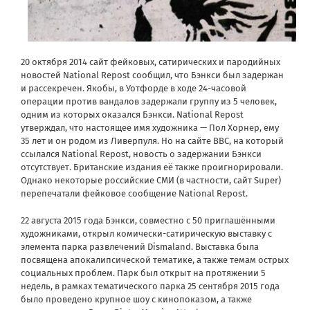
20 октября 2014 сайт фейковых, сатирических и пародийных
новостей National Repost сообщил, что Бэнкси был задержан
и рассекречен. Якобы, в Уотфорде в ходе 24-часовой
операции против вандалов задержали группу из 5 человек,
одним из которых оказался Бэнкси. National Repost
утверждал, что настоящее имя художника — Пол Хорнер, ему
35 лет и он родом из Ливерпуля. Но на сайте BBC, на который
ссылался National Repost, новость о задержании Бэнкси
отсутствует. Британские издания её также проигнорировали.
Однако некоторые российские СМИ (в частности, сайт Super)
перепечатали фейковое сообщение National Repost.
22 августа 2015 года Бэнкси, совместно с 50 приглашёнными
художниками, открыл комически-сатирическую выставку с
элемента парка развлечений Dismaland. Выставка была
посвящена апокалипсической тематике, а также темам острых
социальных проблем. Парк был открыт на протяжении 5
недель, в рамках тематического парка 25 сентября 2015 года
было проведено крупное шоу с кинопоказом, а также