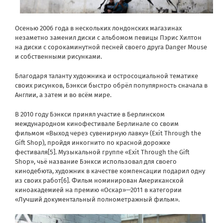
Осенью 2006 года в нескольких лондонских магазинах
незаметно заменил диски с альбомом певицы Пэрис Хилтон
на диски с сорокаминутной песней своего друга Danger Mouse
и собственными рисунками.
Благодаря таланту художника и остросоциальной тематике
своих рисунков, Бэнкси быстро обрёл популярность сначала в
Англии, а затем и во всём мире.
В 2010 году Бэнкси принял участие в Берлинском
международном кинофестивале Берлинале со своим
фильмом «Выход через сувенирную лавку» (Exit Through the
Gift Shop), пройдя инкогнито по красной дорожке
фестиваля[5]. Музыкальной группе «Exit Through the Gift
Shop», чьё название Бэнкси использовал для своего
кинодебюта, художник в качестве компенсации подарил одну
из своих работ[6]. Фильм номинирован Американской
киноакадемией на премию «Оскар»—2011 в категории
«Лучший документальный полнометражный фильм».