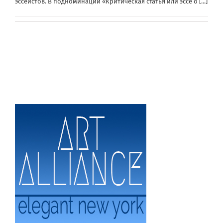
эссеистов. В подноминации «Критическая статья или эссе о
[...]