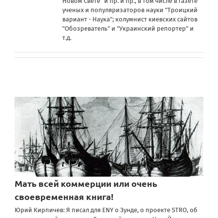
Новом Свете" и пр. и пр., в том числе в газете
ученых и популяризаторов науки "Троицкий
вариант - Наука"; колумнист киевских сайтов
"Обозреватель" и "Украинский репортер" и
т.д.
Мать всей коммерции или очень
своевременная книга!
Юрий Кирпичев: Я писал для ENY о Зунде, о проекте STRO, об