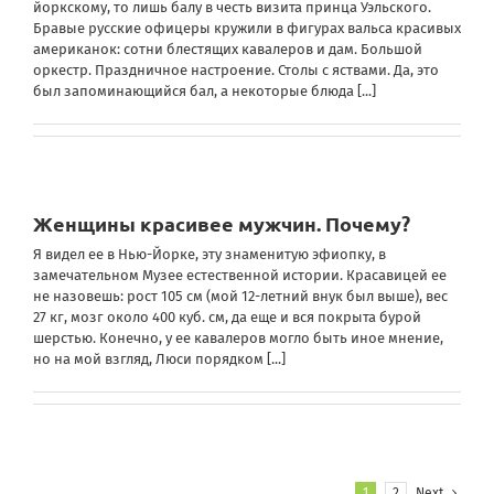
йоркскому, то лишь балу в честь визита принца Уэльского.
Бравые русские офицеры кружили в фигурах вальса красивых
американок: сотни блестящих кавалеров и дам. Большой
оркестр. Праздничное настроение. Столы с яствами. Да, это
был запоминающийся бал, а некоторые блюда
[...]
Женщины красивее мужчин. Почему?
Я видел ее в Нью-Йорке, эту знаменитую эфиопку, в
замечательном Музее естественной истории. Красавицей ее
не назовешь: рост 105 см (мой 12-летний внук был выше), вес
27 кг, мозг около 400 куб. см, да еще и вся покрыта бурой
шерстью. Конечно, у ее кавалеров могло быть иное мнение,
но на мой взгляд, Люси порядком
[...]
1
2
Next