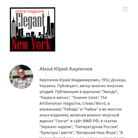
Skip
to
content
About
Юрий Кирпичев
Кирпичев Юрий Владимирович, 1952, Донецк,
Украина. Публицист, автор военно-морских
штудий. Публикации в журналах "Звезда",
"Наука и жизнь", "Знание-Сила", The
Artilleryman magazine, Слово/Word, в
альманахах "Лебедь" и "Чайка" и во многих
иных изданиях, включая военно-морской
журнал "Гангут" и сайт ВМФ РФ; в газетах
"Зеркало недели", "Литературная Россия",
"Культура i життя", "Вечерний Нью-Йорк", "В