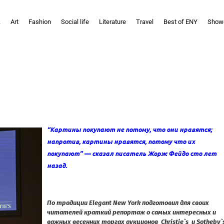
k
Art
Fashion
Social life
Literature
Travel
Best of ENY
Show
“Картины покупают не потому, что они нравятся;
напротив, картины нравятся, потому что их
покупают” — сказал писатель Жорж Фейдо сто лет
назад.
По традиции Elegant New York подготовил для своих
читателей краткий репортаж о самых интересных и
важных весенних торгах аукционов Christie`s и Sotheby`