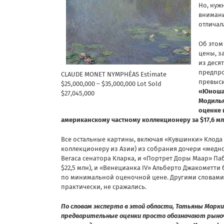
Но, нуж
внимани
отличал
Об этом
цены, з
из деся
предпро
CLAUDE MONET NYMPHÉAS Estimate
превыси
$25,000,000 – $35,000,000 Lot Sold
«Юноша
$27,045,000
Модилья
оценке 
американскому частному коллекционеру за $17,6 мл
Все остальные картины, включая «Кувшинки» Клода 
коллекционеру из Азии) из собрания дочери «медно
Вегаса сенатора Кларка, и «Портрет Доры Маар» Паб
$22,5 млн), и «Венецианка IV» Альберто Джакометти
по минимальной оценочной цене. Другими словами, 
практически, не сражались.
По словам эксперта в этой области, Татьяны Марки
предварительные оценки просто обозначают рыно