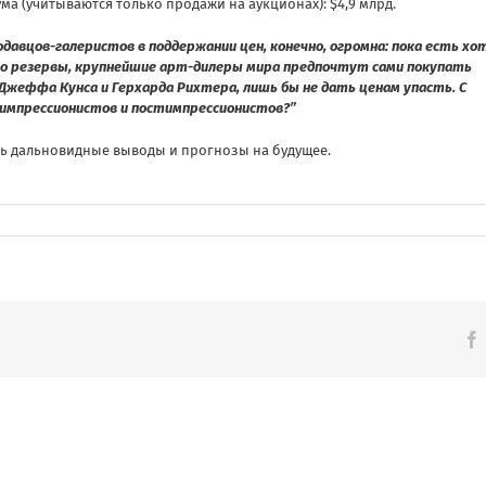
ма (учитываются только продажи на аукционах): $4,9 млрд.
одавцов-галеристов в поддержании цен, конечно, огромна: пока есть хо
о резервы, крупнейшие арт-дилеры мира предпочтут сами покупать
 Джеффа Кунса и Герхарда Рихтера, лишь бы не дать ценам упасть. С
 импрессионистов и постимпрессионистов?”
ать дальновидные выводы и прогнозы на будущее.