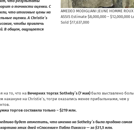
факт, что результаты
орит о точности оценки. С
AMEDEO MODIGLIANI JEUNE HOMME ROUX
ыкли, что итоговые цены на
ASSIS Estimate $8,000,000 – $12,000,000 L
ые оценки. А Christie`s
Sold $17,637,000
сокие, чтобы привлечь
ей. В общем, ощущается
я на то, что на
Вечерних торгах Sotheby`s (7 мая)
было выставлено бол
ем накануне на Christie`s, тогри оказались менее прибыльными, чем у
нтов.
умма торгов составила только – $219 млн.
ведливо будет отметить, что именно на Sotheby`s была продана самая
 картина этих дней «Спасение» Пабло Пикассо — за $31,5 млн.