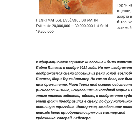
Торги н
оценки,
азарта 
HENRI MATISSE LA SÉANCE DU MATIN
было, х
Estimate 20,000,000 — 30,000,000 Lot Sold
эстимей
19,205,000
Информационная справка: «Спасение» было написан
Пабло Пикассо в ноябре 1932 года. На нем изображен
воображаемая сцена спасения из реки, юной возлюб
Пикассо, Мари Терез Вальтер На самом деле, все был
так драматично: Мари Терез той осенью действит
рисковала жизнью, искупавшись в холодной Марне и 
этого тяжело заболела, однако, в воображении худ
этот факт преобразился в сцену, по духу напоми
античную трагедию. Интересно, это большое пол
некогда было приобретено прямо из мастерской
художника галерей Бейелера.