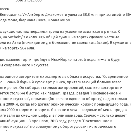
Sold 31,525,000
овсем
енецианка V» Альберто Джакометти ушла за $8,8 млн при эстимейте $6
лода Моне, Фернана Леже, Жоана Миро.
х аукционах подтвердился тренд на усиление азиатского рынка. К
, на Sotheby`s около 30% общей суммы на торгах сделали частные
ели из Азии (по-видимому, в большинстве своем китайские). В сумме он
 на торгах $64 млн.
ие важные торги пройдут в Нью-Йорке на этой недели — это будут
ы современного искусства.
ам одного авторитетных экспертов в области искусства: “Современное
во — самый бурный кусок арт-рынка, притягивающий больше всего
я и денег. Он собирает столько же проклятий, сколько восторгов и
ется столь же быстро как падает. Правда, раздел “Послевоенное и
нное искусство”, серьезно (более чем вдвое по обороту) падал только
з, в 2009-м, когда его догнал экономический кризис предыдущего года. 
чала 2000-х годов и говорить было не о чем — годовые объемы продаж
тягивали до смешной цифры в полмиллиарда. Сейчас – столько делает
ачный аукцион. В прошлом, 2013 году, раздел “Послевоенное и
нное искусство” по совокупному обороту достиг исторического