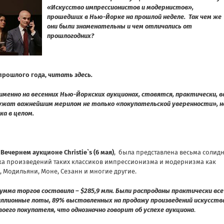
«Искусство импрессионистов и модернистов»,
прошедших в Нью-Йорке на прошлой неделе. Так чем же
они были знаменательны и чем отличались от
прошлогодних?
прошлого года,
читать здесь.
именно на весенних Нью-Йоркских аукционах, ставятся, практически, в
ужат важнейшим мерилом не только «покупательской уверенности», н
а в целом.
а
Вечернем аукционе Christie`s (6 мая)
, была представлена весьма солид
а произведений таких классиков импрессионизма и модернизма как
, Модильяни, Моне, Сезанн и многие другие.
умма торгов составила – $285,9 млн. Были распроданы практически все
ллионные лоты, 89% выставленных на продажу произведений искусств
воего покупателя, что однозначно говорит об успехе аукциона
.