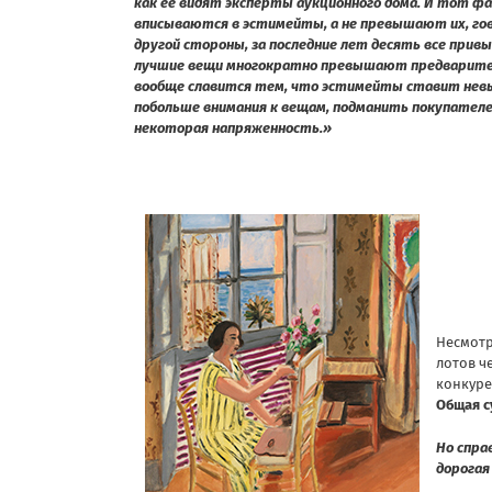
как ее видят эксперты аукционного дома. И тот 
вписываются в эстимейты, а не превышают их, гов
другой стороны, за последние лет десять все прив
лучшие вещи многократно превышают предварительн
вообще славится тем, что эстимейты ставит невы
побольше внимания к вещам, подманить покупател
некоторая напряженность.»
Несмотр
лотов ч
конкуре
Общая с
Но спра
дорогая