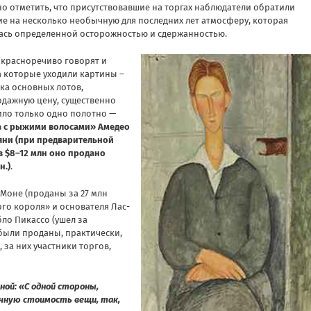
но отметить, что присутствовавшие на торгах наблюдатели обратили
е на несколько необычную для последних лет атмосферу, которая
ась определенной осторожностью и сдержанностью.
 красноречиво говорят и
а которые уходили картины –
тка основных лотов,
дажную цену, существенно
ло только одно полотно —
 с рыжими волосами» Амедео
ни (при предварительной
в $8–12 млн оно продано
н.)
.
Моне (проданы за 27 млн
го короля» и основателя Лас-
ло Пикассо (ушел за
 были проданы, практически,
за них участники торгов,
ной:
«С одной стороны,
чную стоимость вещи, так,