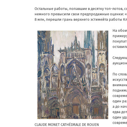
Остальные работы, попавшие в десятку топ-лотов, с
немного превысили свои предпродажные оценки: «В
8 млн, перешли грань верхнего эстимейта работы К
На обои
примеру
покупат
оставили
Следующ
аукцион
По слов
искусст
внимани
поднима
совреме
один ра
а до на
едва до
один уд
совреме
CLAUDE MONET CATHÉDRALE DE ROUEN