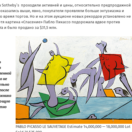
а Sotheby`s проходили активней и цены, относительно предпродажной
 оказались выше, явно, покупатели проявляли больше энтузиазма и
во время торгов. Но и на этом аукционе новых рекордов установлено не
отя картина «Спасение» Пабло Пикассо подорожала вдвое против
та и было продано за $31,5 млн
.
о
а
ленной
о не
ельно
после
ожника
нающую
отно
PABLO PICASSO LE SAUVETAGE Estimate 14,000,000 — 18,000,000 Lot