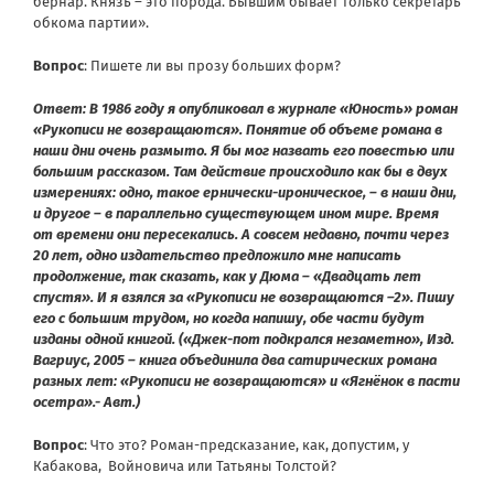
бернар. Князь – это порода. Бывшим бывает только секретарь
обкома партии».
Вопрос
: Пишете ли вы прозу больших форм?
Ответ: В 1986 году я опубликовал в журнале «Юность» роман
«Рукописи не возвращаются». Понятие об объеме романа в
наши дни очень размыто. Я бы мог назвать его повестью или
большим рассказом. Там действие происходило как бы в двух
измерениях: одно, такое ернически-ироническое, – в наши дни,
и другое – в параллельно существующем ином мире. Время
от времени они пересекались. А совсем недавно, почти через
20 лет, одно издательство предложило мне написать
продолжение, так сказать, как у Дюма – «Двадцать лет
спустя». И я взялся за «Рукописи не возвращаются –2». Пишу
его с большим трудом, но когда напишу, обе части будут
изданы одной книгой. («Джек-пот подкрался незаметно», Изд.
Вагриус, 2005 – книга объединила два сатирических романа
разных лет: «Рукописи не возвращаются» и «Ягнёнок в пасти
осетра».- Авт.)
Вопрос
: Что это? Роман-предсказание, как, допустим, у
Кабакова, Войновича или Татьяны Толстой?