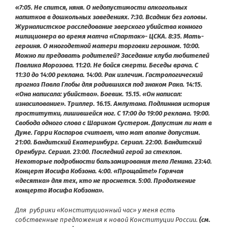
«7:05. Не спится, няня. О недопустимости алкогольных
напитков в дошкольных заведениях. 7:30. Всадник без головы.
Журналистское расследование зверского убийства конного
милиционера во время матча «Спартак»- ЦСКА. 8:35. Мать-
героиня. О многодетной матери торговки героином. 10:00.
Можно ли предавать родителей? Заседание клуба любителей
Павлика Морозова. 11:20. Не бойся смерти. Беседы врача. С
11:30 до 14:00 реклама. 14:00. Рак излечим. Гастрологический
прогноз Павла Глобы для родившихся под знаком Рака. 14:15.
«Она написала: убийство». Боевик. 15.15. «Он написал:
изнасилование». Триллер. 16.15. Ампутана. Подлинная история
проститутки, лишившейся ног. С 17:00 до 19:00 реклама. 19:00.
Свобода одного слова с Шариком Сустером. Допустим ли мат в
Думе. Гарри Каспаров считает, что мат вполне допустим.
21:00. Бандитский Екатеринбург. Сериал. 22:00. Бандитский
Оренбург. Сериал. 23:00. Последний герой за стеклом.
Некоторые подробности бальзамирования тела Ленина. 23:40.
Концерт Иосифа Кобзона. 4:00. «Прощайте!» Горячая
«десятка» для тех, кто не проснется. 5:00. Продолжение
концерта Иосифа Кобзона».
Для рубрики «Конституционный час» у меня есть
собственные предложения к новой Конституции России.
(см.