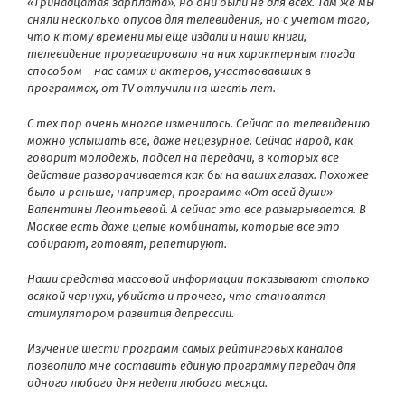
«Тринадцатая зарплата», но они были не для всех. Там же мы
сняли несколько опусов для телевидения, но с учетом того,
что к тому времени мы еще издали и наши книги,
телевидение прореагировало на них характерным тогда
способом – нас самих и актеров, участвовавших в
программах, от TV отлучили на шесть лет.
С тех пор очень многое изменилось. Сейчас по телевидению
можно услышать все, даже нецезурное. Сейчас народ, как
говорит молодежь, подсел на передачи, в которых все
действие разворачивается как бы на ваших глазах. Похожее
было и раньше, например, программа «От всей души»
Валентины Леонтьевой. А сейчас это все разыгрывается. В
Москве есть даже целые комбинаты, которые все это
собирают, готовят, репетируют.
Наши средства массовой информации показывают столько
всякой чернухи, убийств и прочего, что становятся
стимулятором развития депрессии.
Изучение шести программ самых рейтинговых каналов
позволило мне составить единую программу передач для
одного любого дня недели любого месяца.