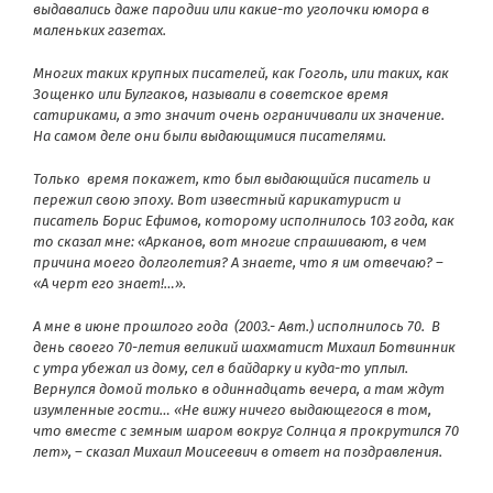
выдавались даже пародии или какие-то уголочки юмора в
маленьких газетах.
Многих таких крупных писателей, как Гоголь, или таких, как
Зощенко или Булгаков, называли в советское время
сатириками, а это значит очень ограничивали их значение.
На самом деле они были выдающимися писателями.
Только время покажет, кто был выдающийся писатель и
пережил свою эпоху. Вот известный карикатурист и
писатель Борис Ефимов, которому исполнилось 103 года, как
то сказал мне: «Арканов, вот многие спрашивают, в чем
причина моего долголетия? А знаете, что я им отвечаю? –
«А черт его знает!…».
А мне в июне прошлого года (2003.- Авт.) исполнилось 70. В
день своего 70-летия великий шахматист Михаил Ботвинник
с утра убежал из дому, сел в байдарку и куда-то уплыл.
Вернулся домой только в одиннадцать вечера, а там ждут
изумленные гости… «Не вижу ничего выдающегося в том,
что вместе с земным шаром вокруг Солнца я прокрутился 70
лет», – сказал Михаил Моисеевич в ответ на поздравления.