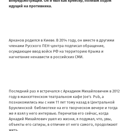
вперёдсмотрящий. Он и был как крейсер, полным ходом
идущий на противника.
Арканов родился в Киеве. В 2014 году, он вместе в другими
членами Русского ПЕН-центра подписал обращение,
осуждающее ввод войск РФ на территорию Крыма и
нагнетание ненависти в российских СМИ.
Последний раз я встречался с Аркадием Михайловичем в 2012
году в манхэттенском театральном кафе Joe’s Pub, а
познакомились мы с ним 11 лет тому назад в Центральной
Бруклинской библиотеке на его творческом вечере и тогда
же я взял у него интервью. Перечитав его сейчас, когда
Аркадий Михайлович ушел из жизни, я подумал, что, увы,
объекты его сатиры, в отличие от него самого, продолжают
жить.