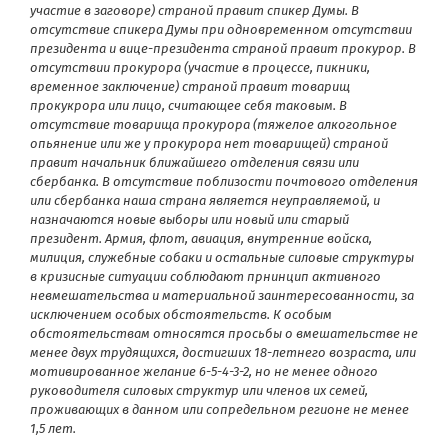
участие в заговоре) страной правит спикер Думы. В
отсутствие спикера Думы при одновременном отсутствии
президента и вице-президента страной правит прокурор. В
отсутствии прокурора (участие в процессе, пикники,
временное заключение) страной правит товарищ
прокукрора или лицо, считающее себя таковым. В
отсутствие товарища прокурора (тяжелое алкогольное
опьянение или же у прокурора нет товарищей) страной
правит начальник ближайшего отделения связи или
сбербанка. В отсутствие поблизости почтового отделения
или сбербанка наша страна является неуправляемой, и
назначаются новые выборы или новый или старый
президент. Армия, флот, авиация, внутренние войска,
милиция, служебные собаки и остальные силовые структуры
в кризисные ситуации соблюдают прнинцип активного
невмешательства и материальной заинтересованности, за
исключением особых обстоятельств. К особым
обстоятельствам относятся просьбы о вмешательстве не
менее двух трудящихся, достигших 18-летнего возраста, или
мотивированное желание 6-5-4-3-2, но не менее одного
руководителя силовых структур или членов их семей,
проживающих в данном или сопредельном регионе не менее
1,5 лет.