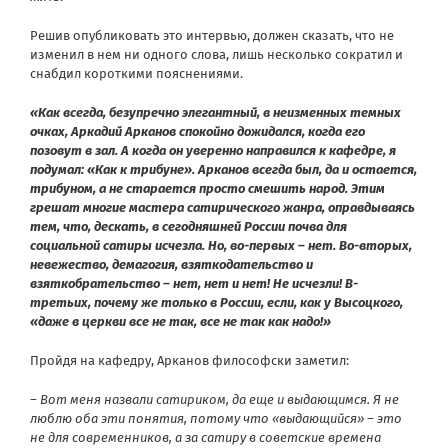
Решив опубликовать это интервью, должен сказать, что не
изменил в нем ни одного слова, лишь несколько сократил и
снабдил короткими пояснениями.
«Как всегда, безупречно элегантный, в неизменных темных
очках, Аркадий Арканов спокойно дожидался, когда его
позовут в зал. А когда он уверенно направился к кафедре, я
подумал: «Как к трибуне». Арканов всегда был, да и остается,
трибуном, а не старается просто смешить народ. Этим
грешат многие мастера сатирического жанра, оправдываясь
тем, что, дескать, в сегодняшней России почва для
социальной сатиры исчезла. Но, во-первых – нет. Во-вторых,
невежество, демагогия, взяткодательство и
взяткобрательство – нет, нет и нет! Не исчезли! В-
третьих, почему же только в России, если, как у Высоцкого,
«даже в церкви все не так, все не так как надо!»
Пройдя на кафедру, Арканов философски заметил:
– Вот меня назвали сатириком, да еще и выдающимся. Я не
люблю оба эти понятия, потому что «выдающийся» – это
не для современников, а за сатиру в советские времена