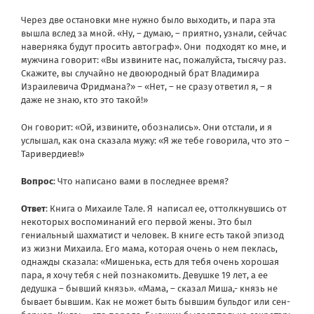
Через две остановки мне нужно было выходить, и пара эта
вышла вслед за мной. «Ну, – думаю, – приятно, узнали, сейчас
наверняка будут просить автограф». Они подходят ко мне, и
мужчина говорит: «Вы извините нас, пожалуйста, тысячу раз.
Скажите, вы случайно не двоюродный брат Владимира
Израилевича Фридмана?» – «Нет, – не сразу ответил я, – я
даже не знаю, кто это такой!»
Он говорит: «Ой, извините, обознались». Они отстали, и я
услышал, как она сказала мужу: «Я же тебе говорила, что это –
Таривердиев!»
Вопрос
: Что написано вами в последнее время?
Ответ
: Книга о Михаиле Тале. Я написал ее, оттолкнувшись от
некоторых воспоминаний его первой жены. Это был
гениальный шахматист и человек. В книге есть такой эпизод
из жизни Михаила. Его мама, которая очень о нем пеклась,
однажды сказала: «Мишенька, есть для тебя очень хорошая
пара, я хочу тебя с ней познакомить. Девушке 19 лет, а ее
дедушка – бывший князь». «Мама, – сказал Миша,- князь не
бывает бывшим. Как не может быть бывшим бульдог или сен-