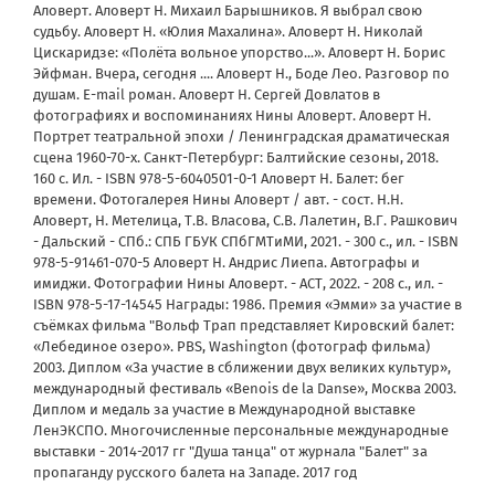
Аловерт. Аловерт Н. Михаил Барышников. Я выбрал свою
судьбу. Аловерт Н. «Юлия Махалина». Аловерт Н. Николай
Цискаридзе: «Полёта вольное упорство...». Аловерт Н. Борис
Эйфман. Вчера, сегодня .... Аловерт Н., Боде Лео. Разговор по
душам. E-mail роман. Аловерт Н. Сергей Довлатов в
фотографиях и воспоминаниях Нины Аловерт. Аловерт Н.
Портрет театральной эпохи / Ленинградская драматическая
сцена 1960-70-х. Санкт-Петербург: Балтийские сезоны, 2018.
160 с. Ил. - ISBN 978-5-6040501-0-1 Аловерт Н. Балет: бег
времени. Фотогалерея Нины Аловерт / авт. - сост. Н.Н.
Аловерт, Н. Метелица, Т.В. Власова, С.В. Лалетин, В.Г. Рашкович
- Дальский - СПб.: СПБ ГБУК СПбГМТиМИ, 2021. - 300 с., ил. - ISBN
978-5-91461-070-5 Аловерт Н. Андрис Лиепа. Автографы и
имиджи. Фотографии Нины Аловерт. - АСТ, 2022. - 208 с., ил. -
ISBN 978-5-17-14545 Награды: 1986. Премия «Эмми» за участие в
съёмках фильма "Вольф Трап представляет Кировский балет:
«Лебединое озеро». PBS, Washington (фотограф фильма)
2003. Диплом «За участие в сближении двух великих культур»,
международный фестиваль «Benois de la Danse», Москва 2003.
Диплом и медаль за участие в Международной выставке
ЛенЭКСПО. Многочисленные персональные международные
выставки - 2014-2017 гг "Душа танца" от журнала "Балет" за
пропаганду русского балета на Западе. 2017 год