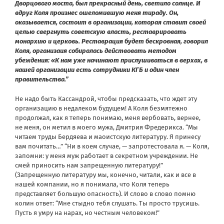
Дворцового моста, был прекрасный день, светило солнце. И
вдруг Коля произнес ошеломившую меня тираду. Он,
оказывается, состоит в организации, которая ставит своей
целью свергнуть советскую власть, реставрировать
монархию и церковь. Реставрация будет бескровная, говорил
Коля, организаия собиралась действовать методом
убеждения: «К нам уже начинают прислушиваться в верхах, в
нашей организации есть сотрудники КГБ и один член
правительства.”
Не надо быть Кассандрой, чтобы предсказать, что ждет эту
организацию в недалеком будущем! А Коля безмятежно
продолжал, как я теперь понимаю, меня вербовать, вернее,
не меня, он метил в моего мужа, Дмитрия Фредерикса. “Мы
читаем труды Бердяева и маоистскую литературу. Я принесу
вам почитать…” “Ни в коем случае, — запротестовала я. — Коля,
запомни: у меня муж работает в секретном учреждении. Не
смей приносить нам запрещенную литературу!”
(Запрещенную литературу мы, конечно, читали, как и все в
нашей компании, но я понимала, что Коля теперь
представляет большую опасность). И слово в слово помню
колин ответ: “Мне стыдно тебя слушать. Ты просто трусишь.
Пусть я умру на нарах, но честным человеком!”