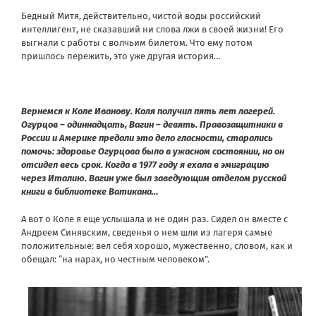
Бедный Митя, действительно, чистой воды российский
интеллигент, не сказавший ни слова лжи в своей жизни! Его
выгнали с работы с волчьим билетом. Что ему потом
пришлось пережить, это уже другая история…
Вернемся к Коле Иванову. Коля получил пять лет лагерей.
Огурцов – одиннадцать, Вагин – девять. Правозащитники в
России и Америке предали это дело гласности, старались
помочь: здоровье Огурцова было в ужасном состоянии, но он
отсидел весь срок. Когда в 1977 году я ехала в эмиграцию
через Италию. Вагин уже был заведующим отделом русской
книги в библиотеке Ватикана…
А вот о Коле я еще услышала и не один раз. Сидел он вместе с
Андреем Синявским, сведенья о нем шли из лагеря самые
положительные: вел себя хорошо, мужественно, словом, как и
обещал: “на нарах, но честным человеком”.