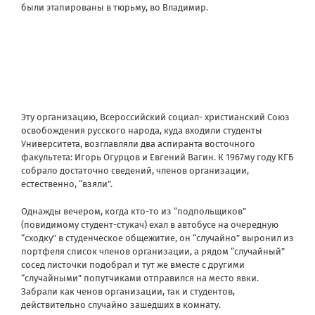
были этапированы в тюрьму, во Владимир.
Эту организацию, Всероссийский социал- христианский Союз
освобождения русского народа, куда входили студенты
Университета, возглавляли два аспиранта восточного
факультета: Игорь Огурцов и Евгений Вагин. К 1967му году КГБ
собрало достаточно сведений, членов организации,
естественно, “взяли”.
Однажды вечером, когда кто-то из “подпольщиков”
(повидимому студент-стукач) ехал в автобусе на очередную
“сходку” в студенческое общежитие, он “случайно” выронил из
портфеля список членов организации, а рядом “случайный”
сосед листочки подобрал и тут же вместе с другими
“случайными” попутчиками отправился на место явки.
Забрали как ченов организации, так и студентов,
действительно случайно зашедших в комнату.