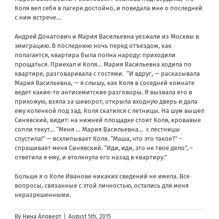
Коля вел себя в лагере достойно, и поведала мне о последней
с ним встрече…
Андрей Донатович и Мария Васильевна уезжали из Москвы в
эмиграцию. В последнюю ночь перед отъездом, как
полагается, квартира была полна народу: приходили
прощаться. Приехал и Коля… Мария Васильевна ходила по
квартире, разговаривала с гостями. “И вдруг, — расказывала
Мария Васильевна, — я слышу, как Коля в соседней комнате
ведет какие-то антисемитские разговоры. Я вызвала его в
прихожую, взяла за шиворот, открыла входную дверь и дала
ему коленкой под зад. Коля скатился с летницы. На шум вышел
Синявский, видит: на нижней площадке стоит Коля, кровавые
сопли текут… “Меня … Мария Васильевна… с лестницы
спустила!” — всхлипывает Коля. “Маша, что это такое?” –
спрашивает меня Синявский. “Иди, иди, это не твое дело”, –
ответила я ему, и втолкнула его назад в квартиру.”
Больше я о Коле Иванове никаких сведений не имела. Все
вопросы, связанные с этой личностью, остались для меня
неразрешенными.
By
Нина Аловерт
|
August 5th, 2015