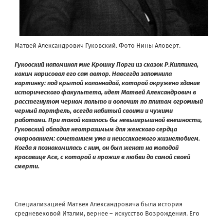
Матвей Александрович Гуковский. Фото Нины Аловерт.
Гуковский напоминал мне Крошку Порги из сказок Р.Киплинга,
каким нарисовал его сам автор. Навсегда запомнила
картинку: под крытой колоннадой, которой окружено здание
исторического факультета, идет Матвей Александрович в
расстегнутом черном пальто и волочит по плитам огромный
черный портфель, всегда набитый своими и чужими
работами. При такой казалось бы невыигрышной внешности,
Гуковский обладал неотразимым для женского сердца
очарованием: сочетанием ума и неиссякаемого жизнелюбием.
Когда я познакомилась с ним, он был женат на молодой
красавице Асе, с которой и прожил в любви до самой своей
смерти.
Специализацией Матвея Александровича была история
средневековой Италии, вернее – искусство Возрождения. Его