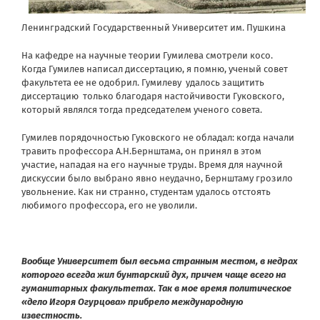
Ленинградский Государственный Университет им. Пушкина
На кафедре на научные теории Гумилева смотрели косо.
Когда Гумилев написал диссертацию, я помню, ученый совет
факультета ее не одобрил. Гумилеву удалось защитить
диссертацию только благодаря настойчивости Гуковского,
который являлся тогда председателем ученого совета.
Гумилев порядочностью Гуковского не обладал: когда начали
травить профессора А.Н.Бернштама, он принял в этом
участие, нападая на его научные труды. Время для научной
дискуссии было выбрано явно неудачно, Бернштаму грозило
увольнение. Как ни странно, студентам удалось отстоять
любимого профессора, его не уволили.
Вообще Университет был весьма странным местом, в недрах
которого всегда жил бунтарский дух, причем чаще всего на
гуманитарных факультетах. Так в мое время политическое
«дело Игоря Огурцова» прибрело международную
известность.