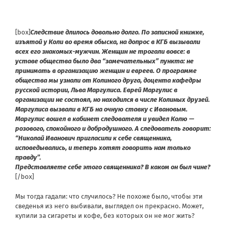
[box]
Следствие длилось довольно долго. По записной книжке,
изъятой у Коли во время обыска, на допрос в КГБ вызывали
всех его знакомых-мужчин. Женщин не трогали вовсе: в
уставе общества было два “замечательных” пункта: не
принимать в организацию женщин и евреев. О программе
общества мы узнали от Колиного друга, доцента кафедры
русской истории, Льва Маргулиса. Еврей Маргулис в
организации не состоял, но находился в числе Колиных друзей.
Маргулиса вызвали в КГБ на очную ставку с Ивановым.
Маргулис вошел в кабинет следователя и увидел Колю —
розового, спокойного и добродушного. А следователь говорит:
“Николай Иванович пригласили к себе священника,
исповедывались, и теперь хотят говорить нам только
правду”.
Представляете себе этого священника? В каком он был чине?
[/box]
Мы тогда гадали: что случилось? Не похоже было, чтобы эти
сведенья из него выбивали, выглядел он прекрасно. Может,
купили за сигареты и кофе, без которых он не мог жить?