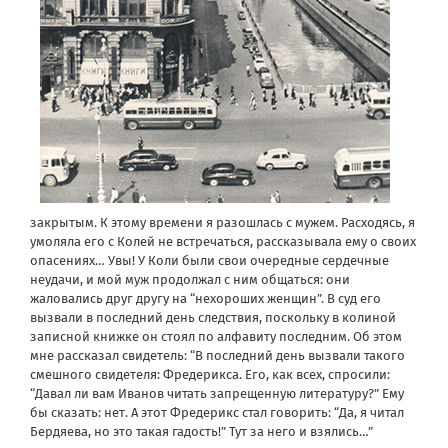
закрытым. К этому времени я разошлась с мужем. Расходясь, я
умоляла его с Колей не встречаться, рассказывала ему о своих
опасениях… Увы! У Коли были свои очередные сердечные
неудачи, и мой муж продолжал с ним общаться: они
жаловались друг другу на “нехороших женщин”. В суд его
вызвали в последний день следствия, поскольку в колиной
записной книжке он стоял по алфавиту последним. Об этом
мне рассказал свидетель: “В последний день вызвали такого
смешного свидетеля: Фредерикса. Его, как всех, спросили:
“Давал ли вам Иванов читать запрещенную литературу?” Ему
бы сказать: нет. А этот Фредерикс стал говорить: “Да, я читал
Бердяева, но это такая гадость!” Тут за него и взялись…”