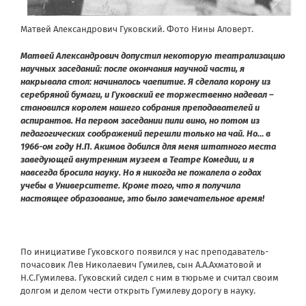
Матвей Александрович Гуковский. Фото Нины Аловерт.
Матвей Александрович допустил некоторую театрализацию
научных заседаний: после окончания научной части, я
накрывала стол: начиналось чаепитие. Я сделала корону из
серебряной бумаги, и Гуковский ее торжественно надевал –
становился королем нашего собрания преподавателей и
аспирантов. На первом заседании пили вино, но потом из
педагогических соображений перешли только на чай. Но… в
1966-ом году Н.П. Акимов добился для меня штатного места
заведующей внутренним музеем в Театре Комедии, и я
навсегда бросила науку. Но я никогда не пожалела о годах
учебы в Университете. Кроме того, что я получила
настоящее образование, это было замечательное время!
По инициативе Гуковского появился у нас преподаватель-
почасовик Лев Николаевич Гумилев, сын А.А.Ахматовой и
Н.С.Гумилева. Гуковский сидел с ним в тюрьме и считал своим
долгом и делом чести открыть Гумилеву дорогу в науку.