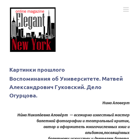
Skip
to
content
Картинки прошлого
Воспоминания об Университете. Матвей
Александрович Гуковский. Дело
Огурцова.
Нина Аловерт
Ни́на Никола́евна Алове́рт
— всемирно известный мастер
балетной фотографии и театральный критик,
автор и оформитель многочисленных книг и
альбомов,посвящённых
балетному искусству и деятелям балета.