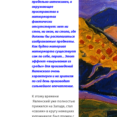
предельно интенсивен, а
окружающее
пространство в
натюрмортах
фактически
отсутствует: нет ни
стен, ни окон, ни стола, где
должны бы располагаться
изображаемые предметы.
Как будто материал
натюрморта существует
сам по себе, парит… Этот
эффект «вырывания из
среды» для произведений
Явленского очень
характерен и на зрителя
по сей день производит
сильнейшее впечатление.
К этому времени
Явленский уже полностью
прижился на Западе, стал
«своим» в кругу немецких
художников: был дружен с