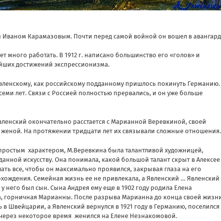
 Иваном Карамазовым. Почти перед самой войной он вошел в авангард
 много работать. В 1912 г. написано большинство его «голов» и
айших достижений экспрессионизма.
 Явленскому, как российскому подданному пришлось покинуть Германию.
 семи лет. Связи с Россией полностью прервались, и он уже больше
Явленский окончательно расстается с Марианной Веревкиной, своей
 женой. На протяжении тридцати лет их связывали сложные отношения.
епростым характером, М.Веревкина была талантливой художницей,
анной искусству. Она понимала, какой большой талант скрыт в Алексее
лать все, чтобы он максимально проявился, закрывая глаза на его
хождения. Семейная жизнь ее не привлекала, а Явленский … Явленский
 у него был сын. Сына Андрея ему еще в 1902 году родила Елена
, горничная Марианны. После разрыва Марианна до конца своей жизн
ь в Швейцарии, а Явленский вернулся в 1921 году в Германию, поселился
 через некоторое время женился на Елене Незнакомовой.