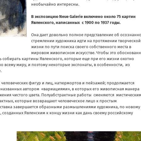
необычайно интересны.
В экспозицию Neue Galerie включено около 75 картин
Явленского, написанных с 1900 по 1937 годы.
Она дает довольно полное представление об осознанн
стремлении художника идти на протяжении творческой
жизни по пути поиска своего собственного места в
мировом живописном искусстве. Чтобы это обоснован
 собирать картины Явленского, которые еще при его жизни охотно
 всему миру, и поэтому некоторые экспонаты, в особенности, из
.
й человеческих фигур и лиц, натюрмортов и пейзажей; продолжается
и, названных автором «вариациями», в которых его живописная манера
жения чистого цвета. Полуабстрактные работы сменяются мистически
рактных, которые возвращают человеческое лицо к простым
ставка завершается образными размышлениями художника, по новому
 созданных Явленским к концу жизни как дань своему российскому