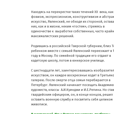
Находясь на перекрестке таких течений ХХ века, как
фовизм, экспрессионизм, конструктивизм и абстра
искусство, Явленский, не обходя их стороной, остава
них, как и в жизни, неким «гостем», стремясь в
одиночестве к выработке собственных, часто край
максималистских решений.
Родившись в российской Тверской губернии, близ Т
ребенком вместе с семьей Явленский переезжает в 
году в Москву. По семейной традиции его отдают в
кадетскую школу, потом в юнкерское училище.
С шестнадцати лет, заинтересовавшись изобразит
искусством, он каждое воскресенье ходит в Третьяк
галерею. После смерти отца семья перебирается в
Петербург. Явленский начинает посещать Академию
художеств, классы А.И.Куинджи и И.Е.Репина. Но став
гвардейским офицером, он, в конце концов, решил
оставить военную службу и посвятить себя целиком
живописи.