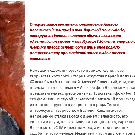
Открывшаяся выставка произведений Алексея
Явленского (1864-1941) в нью-йоркской Neue Galerie,
которую любители живописи обычно называют
«Австрийским музеем» или Музеем Г.Климта, впервые 
Америке представляет более или менее полную
ретроспективу произведений этого выдающегося
живописца.
Немецкий художник русского происхождения, без
творчества которого история искусства первой полов
ХХ века была бы неполной, Алексей Явленский, или, как
представляют его немцы – Алексей фон Явленски – ярк
представитель экспрессионизма. Приставка «фон» (von)
его фамилии не случайна: Алексей Явленский происход
из знатного русского дворянского рода. Те, кто
интересуется творчеством Василия Кандинского,
непременно сталкиваются с именем Явленского, его
коллеги и друга, но, в отличие от Кандинского, картины
Явленского в США известны мало, а история жизни и
судьба – и того меньше. Между тем и то, и другое, и трет