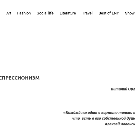
k
Art
Fashion
Social life
Literature
Travel
Best of ENY
Show
КСПРЕССИОНИЗМ
Виталий Ор
«Каждый находит в картине только 
что есть в его собственной душ
Алексей Явленс