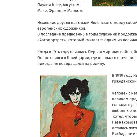
Паулем Клее, Августом
Маке, Францем Марком.
Немецкие друзья называли Явленского между собой
европейских художников.
В последние предвоенные годы художник продолжает
«Автопортрет», который считается одним из велич
Когда в 1914 году началась Первая мировая война,
Он поселился в Швейцарии, где оставался в течение
никогда не возвращался на родину.
В 1919 году 
гражданской
Человек с н
целиком пред
старалась де
любовные по
хотел, чтобы
Незнакомова
осталась жит
Висбадене и