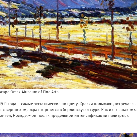
dscape Omsk-Museum of Fine Arts
11 года — самые экстатические по цвету. Краски полыхают, встречаясь 
 с веронезом, охра вторгается в берлинскую лазурь. Как и его знакомы
 Донген, Нольде, – он шел к предельной интенсификации палитры, к