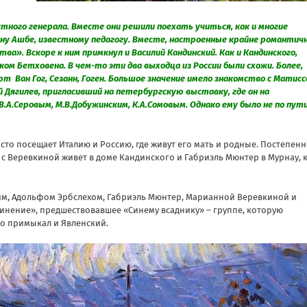
тного генерала. Вместе они решили поехать учиться, как и многие
тону Ашбе, известному педагогу. Вместе, настроенные крайне романтичн
а». Вскоре к ним примкнул и Василий Кандинский. Как и Кандинского,
ом Бетховена. В чем-то эти два выходца из России были схожи. Более,
т Ван Гог, Сезанн, Гоген. Большое значение имело знакомство с Матис
й Дягилев, пригласивший на петербургскую выставку, где он на
.А.Серовым, М.В.Добужинским, К.А.Сомовым. Однако ему было не по пути
то посещает Италию и Россию, где живут его мать и родные. Постепен
е с Веревкиной живет в доме Кандинского и Габриэль Мюнтер в Мурнау, 
ким, Адольфом Эрбслехом, Габриэль Мюнтер, Марианной Веревкиной и
нение», предшествовавшее «Синему всаднику» – группе, которую
но примыкал и Явленский.