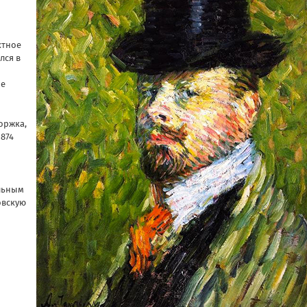
ктное
лся в
не
оржка,
1874
ельным
овскую