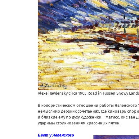
Alexei Jawlensky circa 1905 Road in Fussen Snowy Lan
В колористическом отношении работы Явленского 19
немыслимо дерзких сочетаниях, где киноварь спорит
и близкие ему по духу художники – Матисс, Кис ван
ударным столкновениям красочных пятен.
Цвет у Явленского