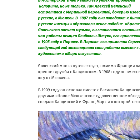
В мастерской Ильи Репина его увлекли проблемы
колорита, но не только. Там Алексей Явленский
встретился с Марианной Веревкиной, дочерью извес
русские, в Мюнхен. В 1897 году они попадают к Ан
русские «немцы» образовали некое подобие «Братств
Явленского влечет музыка, он становится поклонник
чем работы немцев Ленбаха и Штука, его привлекаю
в 1905 году в Париже. В Париже его приметил Серге
следующий год экспонировал свои работы вместе с В
художниками «Мира искусства».
Явленский много путешествует, помимо Франции час
крепнет дружба с Кандинским. В 1908 году он вмест
югу от Мюнхена.
В 1909 году он основал вместе с Василием Кандинс
другими «Новое Мюнхенское художественное объеди
создали Кандинский и Франц Марк и к которой тес