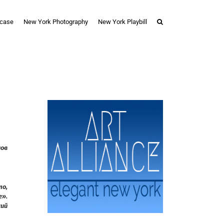
case
New York Photography
New York Playbill
лов
то,
е».
кий