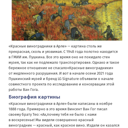
«
Красные виноградники в Арле
» — картина столь же
прекрасная, сколь и уязвимая. С 1948 года полотно находится
в ГМИИ им. Пушкина. Все это время оно не покидало стен
музея, так как не подлежало транспортировке. Однако и такое
бережное отношение не спасало«Красные виноградники»
от медленного разрушения. И вот в начале осени 2021 года
Пушкинский музей и бренд LG Signature объявили о начале
совместного проекта по исследованию и консервации этой
работы Ван Гога.
Биография картины
«Красные виноградники в Арле» были написаны в ноябре
1888 года. Примерно в это время
Винсент Ван Гог писал
своему брату Тео
: «Ах,почему тебя не было с нами
в воскресенье! Мы видели совершенно красный
виноградник — красный, как красное вино. Издали он казался