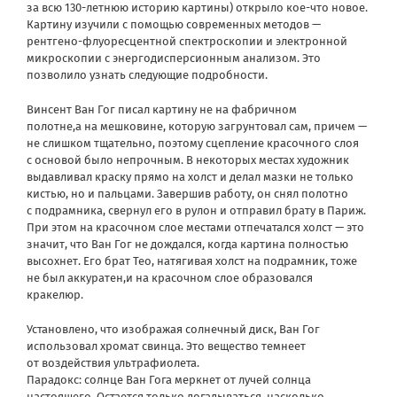
за всю 130-летнюю историю картины) открыло кое-что новое.
Картину изучили с помощью современных методов —
рентгено-флуоресцентной спектроскопии и электронной
микроскопии с энергодисперсионным анализом. Это
позволило узнать следующие подробности.
Винсент Ван Гог писал картину не на фабричном
полотне,а на мешковине, которую загрунтовал сам, причем —
не слишком тщательно, поэтому сцепление красочного слоя
с основой было непрочным. В некоторых местах художник
выдавливал краску прямо на холст и делал мазки не только
кистью, но и пальцами. Завершив работу, он снял полотно
с подрамника, свернул его в рулон и отправил брату в Париж.
При этом на красочном слое местами отпечатался холст — это
значит, что Ван Гог не дождался, когда картина полностью
высохнет. Его брат Тео, натягивая холст на подрамник, тоже
не был аккуратен,и на красочном слое образовался
кракелюр.
Установлено, что изображая солнечный диск, Ван Гог
использовал хромат свинца. Это вещество темнеет
от воздействия ультрафиолета.
Парадокс: солнце Ван Гога меркнет от лучей солнца
настоящего. Остается только догадываться, насколько