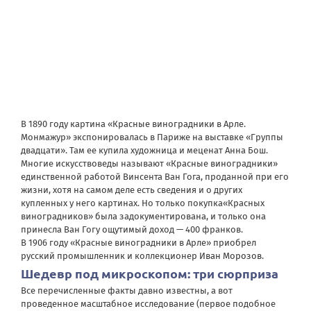
В 1890 году картина «Красные виноградники в Арле.
Монмажур» экспонировалась в Париже на выставке «Группы
двадцати». Там ее купила художница и меценат Анна Бош.
Многие искусствоведы называют «Красные виноградники»
единственной работой Винсента Ван Гога, проданной при его
жизни, хотя на самом деле есть сведения и о других
купленных у него картинах. Но только покупка«Красных
виноградников» была задокументирована, и только она
принесла Ван Гогу ощутимый доход — 400 франков.
В 1906 году «Красные виноградники в Арле» приобрел
русский промышленник и коллекционер
Иван Морозов
.
Шедевр под микроскопом: три сюрприза
Все перечисленные факты давно известны, а вот
проведенное масштабное исследование (первое подобное