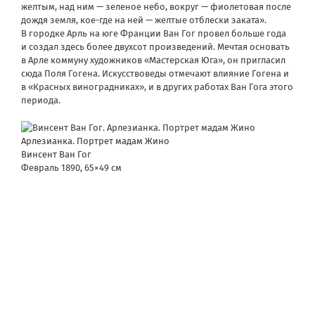
желтым, над ним — зеленое небо, вокруг — фиолетовая после
дождя земля, кое-где на ней — желтые отблески заката».
В городке Арль на юге Франции Ван Гог провел больше года
и создал здесь более двухсот произведений. Мечтая основать
в Арле коммуну художников «Мастерская Юга», он пригласил
сюда Поля Гогена. Искусствоведы отмечают влияние Гогена и
в «Красных виноградниках», и в других работах Ван Гога этого
периода.
Арлезианка. Портрет мадам Жино
Винсент Ван Гог
Февраль 1890, 65×49 см