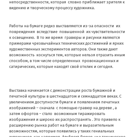
непосредственности, которая
словно приближает зрителя к
видению и творческому процессу художника.
Работы на бумаге редко выставляются из-за опасности
их
повреждения
вследствие
повышенной
их чувствительности
к освещению.
В то же время
гравюры и рисунки являются
примерами чрезвычайных технических достижений и ярких
художественных экспериментов авторов. Они также дают
возможность
коснуться тем, которые нельзя отразить иным
способом, в том числе определенных
провокационных и
сатирических, которые находят свой отклик и сегодня.
Выставка начинается с демонстрации роста бумажной и
печатной культуры в шестнадцатом и семнадцатом веках. С
увеличением доступности бумаги и появлением печатных
изображений – сначала
с помощью гравюр на дереве , а
затем офортов – стало
возможным тиражировать
изображения и широко их распространять . Это привело к
расширению рынка работ на бумаге и выразительным
возможностям, которые появились у таких гениальных
художников, как например, Альбрехт Дюрер, чье техническое