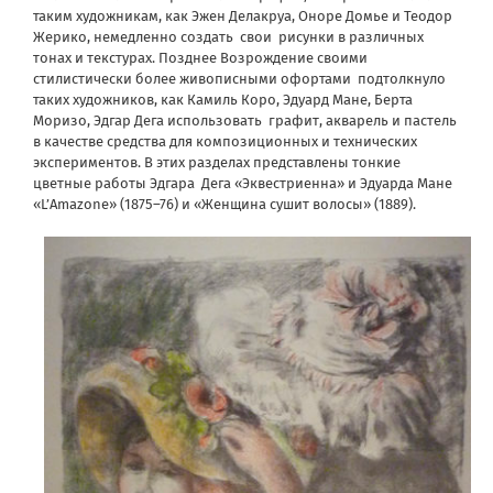
таким художникам, как Эжен Делакруа, Оноре Домье и Теодор
Жерико, немедленно создать
свои
рисунки в различных
тонах и текстурах. Позднее Возрождение своими
стилистически более живописными офортами
подтолкнуло
таких художников, как Камиль Коро, Эдуард Мане, Берта
Моризо, Эдгар Дега использовать
графит, акварель и пастель
в качестве средства для композиционных и технических
экспериментов. В этих разделах представлены тонкие
цветные работы Эдгара
Дега «Эквестриенна» и Эдуарда Мане
«L’Amazone» (1875–76) и «Женщина сушит волосы» (1889).