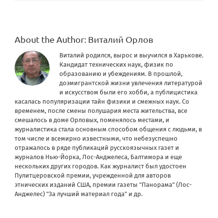
About the Author:
Виталий Орлов
Виталий родился, вырос и выучился в Харькове.
Кандидат технических наук, физик по
образованию и убеждениям. В прошлой,
доэмигрантской жизни увлечения литературой
и искусством были его хобби, а публицистика
касалась популяризации тайн физики и смежных наук. Со
временем, после смены полушария места жительства, все
смешалось в доме Орловых, поменялось местами, и
журналистика стала основным способом общения с людьми, в
том числе и всемирно известными, что небезуспешно
отражалось в ряде публикаций русскоязычных газет и
журналов Нью-Йорка, Лос-Анджелеса, Балтимора и еще
нескольких других городов. Как журналист был удостоен
Пулитцеровской премии, учрежденной для авторов
этнических изданий США, премии газеты "Панорама" (Лос-
Анджелес) "За лучший материал года" и др.