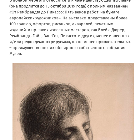
В полной мере это относится
и к ныне действующей
выставке
(она продлится до 13 октября 2019 года) с полным названием
«От Рембрандта до Пикассо: Пять веков работ
на бумаге
европейских художников». На выставке
представлены более
100 гравюр, офортов, рисунков, акварелей, печатных
изданий
и пр. таких известных мастеров, как Блейк, Дюрер,
Рембрандт, Гойя, Ван-Гог, Пикассо
и других, менее известных
и/или редко демонстрируемых, но не менее привлекательных
– преимущественно
из обширного собственного собрания
Музея.