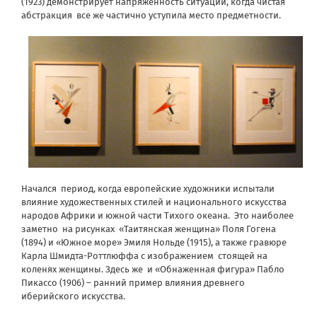
(1923) демонстрирует напряженность ситуации, когда чистая
абстракция
все же частично уступила место предметности.
Начался
период, когда европейские художники испытали
влияние художественных стилей и национального искусства
народов Африки и южной части Тихого океана.
Это наиболее
заметно
на рисунках
«Таитянская женщина» Поля Гогена
(1894) и «Южное море» Эмиля Нольде (1915), а также гравюре
Карла Шмидта-Роттлюффа с изображением
стоящей на
коленях женщины. Здесь же
и «Обнаженная фигура» Пабло
Пикассо (1906) – ранний пример влияния древнего
иберийского искусства.