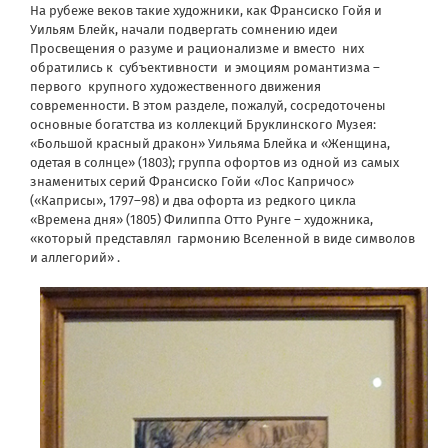
На рубеже веков такие художники, как Франсиско Гойя и
Уильям Блейк, начали подвергать сомнению идеи
Просвещения о разуме и рационализме и вместо
них
обратились к
субъективности
и эмоциям романтизма –
первого
крупного художественного движения
современности. В этом разделе, пожалуй, сосредоточены
основные богатства из коллекций Бруклинского Музея:
«Большой красный дракон» Уильяма Блейка и «Женщина,
одетая в солнце» (1803); группа офортов из одной из самых
знаменитых серий Франсиско Гойи «Лос Капричос»
(«Каприсы», 1797–98) и два офорта из редкого цикла
«Времена дня» (1805) Филиппа Отто Рунге – художника,
«который представлял
гармонию Вселенной в виде символов
и аллегорий» .