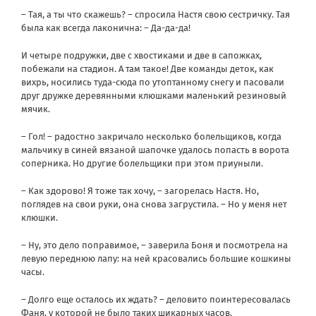
– Тая, а ты что скажешь? – спросила Настя свою сестричку. Тая
была как всегда лаконична: – Да-да-да!
И четыре подружки, две с хвостиками и две в сапожках,
побежали на стадион. А там такое! Две команды деток, как
вихрь, носились туда-сюда по утоптанному снегу и пасовали
друг дружке деревянными клюшками маленький резиновый
мячик.
– Гол! – радостно закричало несколько болельщиков, когда
мальчику в синей вязаной шапочке удалось попасть в ворота
соперника. Но другие болельщики при этом приуныли.
– Как здорово! Я тоже так хочу, – загорелась Настя. Но,
поглядев на свои руки, она снова загрустила. – Но у меня нет
клюшки.
– Ну, это дело поправимое, – заверила Боня и посмотрела на
левую переднюю лапу: на ней красовались большие кошкины
часы.
– Долго еще осталось их ждать? – деловито поинтересовалась
Фаня, у которой не было таких шикарных часов.