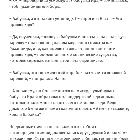
– Хм, – недоверчиво усмехнулась бабушка Ира, – сомневаюсь,
чтоб гуманоиды ели борщ.
– Бабушка, а кто такие гуманоиды? – спросила Настя. – Это
пришельцы?
– Да, внученька, – кивнула бабушка и показала на летающую
тарелку – она наконец начала медленно снижаться. –
Гуманоиды, или, как их еще называют, инопланетяне и
пришельцы, – необыкновенные космические существа,
которые скрываются вон в той летающей миске.
– Бабушка, этот космический корабль называется летающей
тарелкой, – поправила Настя.
– А по-моему, он больше похож на миску, – улыбнулась
бабушка Ира и обратилась за поддержкой к домовым,
которые знали много такого, чего не знали люди. Ведь
домовые были жителями сказочного леса. – А вы что скажете,
Хока и Бабайка?
Но домовые ничего не сказали в ответ. Они с
заговорщическим видом шептались друг дружкой и над чем-
то хихикали. Сказочные жители вели себя так, словно не было