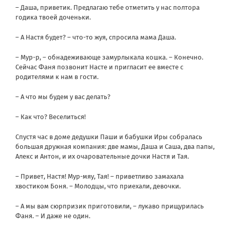
– Даша, приветик. Предлагаю тебе отметить у нас полтора
годика твоей доченьки.
– А Настя будет? – что-то жуя, спросила мама Даша.
– Мур-р, – обнадеживающе замурлыкала кошка. – Конечно.
Сейчас Фаня позвонит Насте и пригласит ее вместе с
родителями к нам в гости.
– А что мы будем у вас делать?
– Как что? Веселиться!
Спустя час в доме дедушки Паши и бабушки Иры собралась
большая дружная компания: две мамы, Даша и Саша, два папы,
Алекс и Антон, и их очаровательные дочки Настя и Тая.
– Привет, Настя! Мур-мяу, Тая! – приветливо замахала
хвостиком Боня. – Молодцы, что приехали, девочки.
– А мы вам сюрпризик приготовили, – лукаво прищурилась
Фаня. – И даже не один.