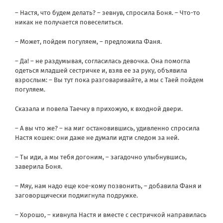
– Настя, что будем делать? – зевнув, спросила Боня. – Что-то
никак не получается повеселиться.
– Может, пойдем погуляем, – предложила Фаня.
– Да! – не раздумывая, согласилась девочка. Она помогла
одеться младшей сестричке и, взяв ее за руку, объявила
взрослым: – Вы тут пока разговаривайте, а мы с Таей пойдем
погуляем.
Сказала и повела Таечку в прихожую, к входной двери.
– А вы что же? – на миг остановившись, удивленно спросила
Настя кошек: они даже не думали идти следом за ней.
– Ты иди, а мы тебя догоним, – загадочно улыбнувшись,
заверила Боня.
– Мяу, нам надо еще кое-кому позвонить, – добавила Фаня и
заговорщически подмигнула подружке.
– Хорошо, – кивнула Настя и вместе с сестричкой направилась