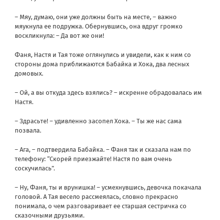
– Мяу, думаю, они уже должны быть на месте, – важно
мяукнула ее подружка. Обернувшись, она вдруг громко
воскликнула: – Да вот же они!
Фаня, Настя и Тая тоже оглянулись и увидели, как к ним со
стороны дома приближаются Бабайка и Хока, два лесных
домовых.
– Ой, а вы откуда здесь взялись? – искренне обрадовалась им
Настя.
– Здрасьте! – удивленно засопел Хока. – Ты же нас сама
позвала.
– Ага, – подтвердила Бабайка. – Фаня так и сказала нам по
телефону: “Скорей приезжайте! Настя по вам очень
соскучилась”.
– Ну, Фаня, ты и врунишка! – усмехнувшись, девочка покачала
головой. А Тая весело рассмеялась, словно прекрасно
понимала, о чем разговаривает ее старшая сестричка со
сказочными друзьями.