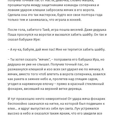
получив точный пас от Насти, девочка, словно мышка,
прошмыгнула между защитниками команды соперника и
ловким ударом клюшки забросила мячик в его ворота.
Сделала она это так мастерски, будто все свои полтора года
только тем и занималась, что играла в хоккей.
После гола, забитого Таей, игра пошла веселей. Даже дедушка
Паша проснулся на воротах и вызвался забить шайбу. Он так и
сказал бабушке Ире:
– А ну-ка, бабуля, дай мне пас! Мне не терпится забить шайбу.
– Ты хотел сказать “мячик”, – поправила его бабушка Ира, но
дедушка ее уже не слышал. Получив точный пас, он
размахнулся клюшкой и изо всех сил ударил ею по мячику. А
мячик, вместо того чтоб влететь в ворота соперника, взвился
как ракета в зимнее небо и, пролетев над спящим садом,
угодил в наряженную елочку – прямо в красный стеклянный
фонарик, висевший на верхней ветке деревца.
И тут произошло нечто невероятное! От удара мяча фонарик
беспокойно закачался на нитке, на которой был подвешен к
елке… и вдруг выпустил из себя луч света. Луч устремился
высоко в небо и оказался таким ярким, что его увидели все