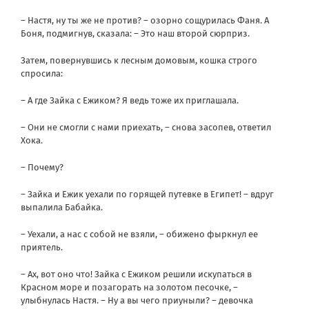
– Настя, ну ты же не против? – озорно сощурилась Фаня. А
Боня, подмигнув, сказала: – Это наш второй сюрприз.
Затем, повернувшись к лесным домовым, кошка строго
спросила:
– А где Зайка с Ежиком? Я ведь тоже их приглашала.
– Они не смогли с нами приехать, – снова засопев, ответил
Хока.
– Почему?
– Зайка и Ежик уехали по горящей путевке в Египет! – вдруг
выпалила Бабайка.
– Уехали, а нас с собой не взяли, – обижено фыркнул ее
приятель.
– Ах, вот оно что! Зайка с Ежиком решили искупаться в
Красном море и позагорать на золотом песочке, –
улыбнулась Настя. – Ну а вы чего приуныли? – девочка