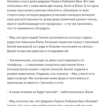
Началась она в доме дедушки Паши и бабушки Иры. Вот уже
несколько лет с ними жили две кошки, Боня и Фаня. В тот день
кошки проснулись раньше обычного, обнюхали со всех
сторон елку, которую дедушка установил накануне вечером:
елка распространяла по всему дому приятный аромат смолы,
хвои и приближающегося праздника – и тут же принялись
что-то оживленно обсуждать.
– Мяу, сегодня нашей Таечке исполняется полтора годика, –
радостно мяукнула Фаня, большая пушистая кошка с красивой
белой манишкой на груди и белыми носочками на лапках. –
Давай позвоним девочке и поздравим ее!
– Тая маленькая, она еще не умеет разговаривать по
телефону, – с сомнением покрутила хвостиком Боня –
большеглазая кошка с серой спинкой, белой грудкой и
рыжим животиком. Подумав, она сказала: – Мяу, у меня есть
идея получше. Мы позвоним маме Даше и папе Алексу и
пригласим их вместе с Таечкой в гости.
– А наши хозяева не будут против? – забеспокоилась Фаня.
– Мяу, конечно же, нет! Дедушка Паша и бабушка Ира обожают
Таечку. Как они сами любят повторять, души в ней не чают.