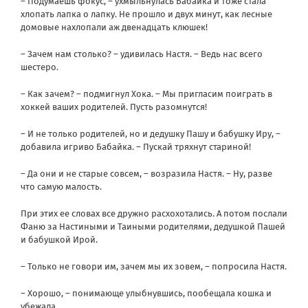
– Подумаешь фокус, – ухмыльнулась Бабайка и тоже стала
хлопать лапка о лапку. Не прошло и двух минут, как лесные
домовые нахлопали аж двенадцать клюшек!
– Зачем нам столько? – удивилась Настя. – Ведь нас всего
шестеро.
– Как зачем? – подмигнул Хока. – Мы пригласим поиграть в
хоккей ваших родителей. Пусть разомнутся!
– И не только родителей, но и дедушку Пашу и бабушку Иру, –
добавила игриво Бабайка. – Пускай тряхнут стариной!
– Да они и не старые совсем, – возразила Настя. – Ну, разве
что самую малость.
При этих ее словах все дружно расхохотались. А потом послали
Фаню за Настиными и Таиными родителями, дедушкой Пашей
и бабушкой Ирой.
– Только не говори им, зачем мы их зовем, – попросила Настя.
– Хорошо, – понимающе улыбнувшись, пообещала кошка и
убежала.