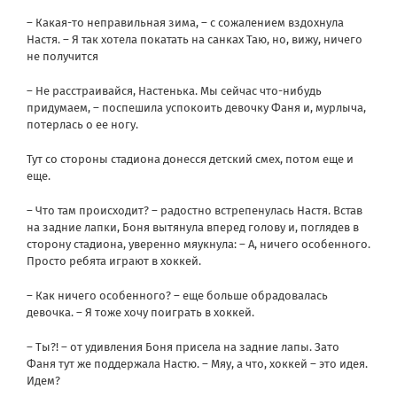
– Какая-то неправильная зима, – с сожалением вздохнула
Настя. – Я так хотела покатать на санках Таю, но, вижу, ничего
не получится
– Не расстраивайся, Настенька. Мы сейчас что-нибудь
придумаем, – поспешила успокоить девочку Фаня и, мурлыча,
потерлась о ее ногу.
Тут со стороны стадиона донесся детский смех, потом еще и
еще.
– Что там происходит? – радостно встрепенулась Настя. Встав
на задние лапки, Боня вытянула вперед голову и, поглядев в
сторону стадиона, уверенно мяукнула: – А, ничего особенного.
Просто ребята играют в хоккей.
– Как ничего особенного? – еще больше обрадовалась
девочка. – Я тоже хочу поиграть в хоккей.
– Ты?! – от удивления Боня присела на задние лапы. Зато
Фаня тут же поддержала Настю. – Мяу, а что, хоккей – это идея.
Идем?