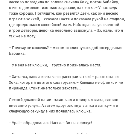
ласково погладила по голове сначала Хоку, потом Бабайку,
отчего домовые тихонько заурчали, как коты. – У нас ведь
тоже хорошо. Поглядите, как резвятся дети, как они весело
играют в хоккей, – сказала Настя и показала рукой на стадион,
где продолжался хоккейный матч. Наблюдая за увлеченной
игрой детворы, девочка невольно вздохнула. – Эх, жаль, что я
так же не могу.
– Почему не можешь? – мигом откликнулась добросердечная
Бабайка.
– У меня нет клюшки, – грустно призналась Настя.
– Ха-ха-ха, нашла из-за чего расстраиваться! – расхохотался
Хока, который до этого сам грустил. – Клюшка не сфинкс и не
пирамида. Стоит мне только захотеть…
Лесной домовой на миг замолчал и прикрыл глаза, словно
внезапно уснул… А затем вдруг хлопнул лапка о лапку – и в
следующую секунду в них появилась клюшка.
– Ура! – обрадовалась Настя. – Вот так фокус!