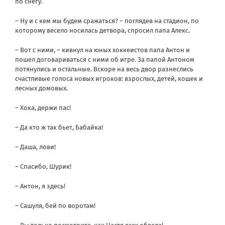
по снегу.
– Ну и с кем мы будем сражаться? – поглядев на стадион, по
которому весело носилась детвора, спросил папа Алекс.
– Вот с ними, – кивнул на юных хоккеистов папа Антон и
пошел договариваться с ними об игре. За папой Антоном
потянулись и остальные. Вскоре на весь двор разнеслись
счастливые голоса новых игроков: взрослых, детей, кошек и
лесных домовых.
– Хока, держи пас!
– Да кто ж так бьет, Бабайка!
– Даша, лови!
– Спасибо, Шурик!
– Антон, я здесь!
– Сашуля, бей по воротам!