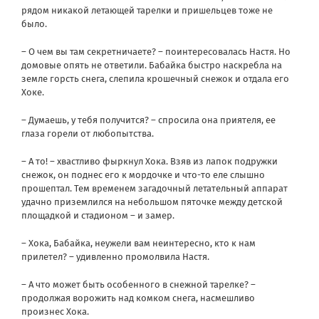
рядом никакой летающей тарелки и пришельцев тоже не
было.
– О чем вы там секретничаете? – поинтересовалась Настя. Но
домовые опять не ответили. Бабайка быстро наскребла на
земле горсть снега, слепила крошечный снежок и отдала его
Хоке.
– Думаешь, у тебя получится? – спросила она приятеля, ее
глаза горели от любопытства.
– А то! – хвастливо фыркнул Хока. Взяв из лапок подружки
снежок, он поднес его к мордочке и что-то еле слышно
прошептал. Тем временем загадочный летательный аппарат
удачно приземлился на небольшом пяточке между детской
площадкой и стадионом – и замер.
– Хока, Бабайка, неужели вам неинтересно, кто к нам
прилетел? – удивленно промолвила Настя.
– А что может быть особенного в снежной тарелке? –
продолжая ворожить над комком снега, насмешливо
произнес Хока.