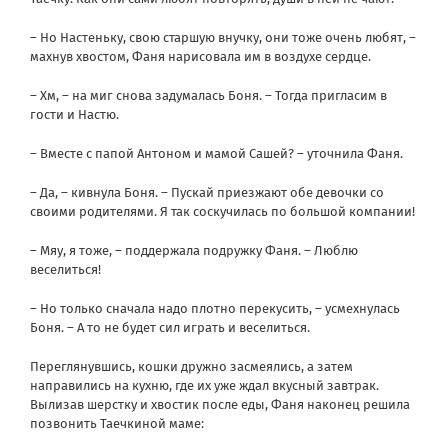
– Но Настеньку, свою старшую внучку, они тоже очень любят, –
махнув хвостом, Фаня нарисовала им в воздухе сердце.
– Хм, – на миг снова задумалась Боня. – Тогда пригласим в
гости и Настю.
– Вместе с папой Антоном и мамой Сашей? – уточнила Фаня.
– Да, – кивнула Боня. – Пускай приезжают обе девочки со
своими родителями. Я так соскучилась по большой компании!
– Мяу, я тоже, – поддержала подружку Фаня. – Люблю
веселиться!
– Но только сначала надо плотно перекусить, – усмехнулась
Боня. – А то не будет сил играть и веселиться.
Переглянувшись, кошки дружно засмеялись, а затем
направились на кухню, где их уже ждал вкусный завтрак.
Вылизав шерстку и хвостик после еды, Фаня наконец решила
позвонить Таечкиной маме: