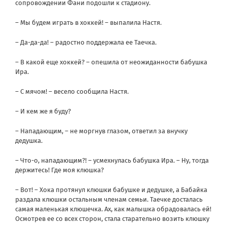
сопровождении Фани подошли к стадиону.
– Мы будем играть в хоккей! – выпалила Настя.
– Да-да-да! – радостно поддержала ее Таечка.
– В какой еще хоккей? – опешила от неожиданности бабушка
Ира.
– С мячом! – весело сообщила Настя.
– И кем же я буду?
– Нападающим, – не моргнув глазом, ответил за внучку
дедушка.
– Что-о, нападающим?! – усмехнулась бабушка Ира. – Ну, тогда
держитесь! Где моя клюшка?
– Вот! – Хока протянул клюшки бабушке и дедушке, а Бабайка
раздала клюшки остальным членам семьи. Таечке досталась
самая маленькая клюшечка. Ах, как малышка обрадовалась ей!
Осмотрев ее со всех сторон, стала старательно возить клюшку