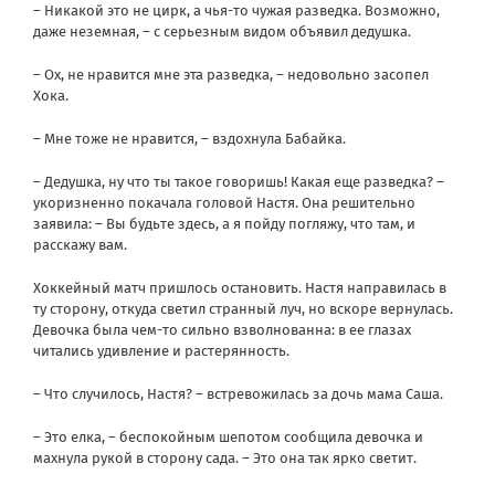
– Никакой это не цирк, а чья-то чужая разведка. Возможно,
даже неземная, – с серьезным видом объявил дедушка.
– Ох, не нравится мне эта разведка, – недовольно засопел
Хока.
– Мне тоже не нравится, – вздохнула Бабайка.
– Дедушка, ну что ты такое говоришь! Какая еще разведка? –
укоризненно покачала головой Настя. Она решительно
заявила: – Вы будьте здесь, а я пойду погляжу, что там, и
расскажу вам.
Хоккейный матч пришлось остановить. Настя направилась в
ту сторону, откуда светил странный луч, но вскоре вернулась.
Девочка была чем-то сильно взволнованна: в ее глазах
читались удивление и растерянность.
– Что случилось, Настя? – встревожилась за дочь мама Саша.
– Это елка, – беспокойным шепотом сообщила девочка и
махнула рукой в сторону сада. – Это она так ярко светит.