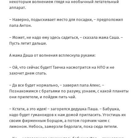
некоторым волнением глядя на необычный летательный
аппарат.
– Наверно, подыскивает место для посадки, – предположил
папа Антон.
– Может, не надо ему здесь садиться, – сказала мама Саша. –
Пусть летит дальше.
А мама Даша от волнения всплеснула руками:
– Ой, что сейчас будет! Таечка насмотрится на НЛО и не
захочет днем спать.
– Да все будет нормально, – заверил папа Алекс. –
Познакомимся с братьями по разуму, узнаем, с какой планеты
они прилетели, и пойдем пить чай.
– Кстати, а это идея! – загорелся дедушка Паша. – Бабушка,
надо будет гуманоидов к нам домой пригласить. Угостишь их
своим фирменным борщом, а потом горячим чаем с
лимоном. Небось, замерзли бедолаги, пока сюда летели.