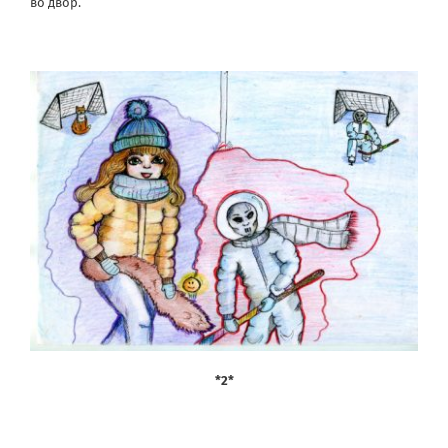
во двор.
*2*