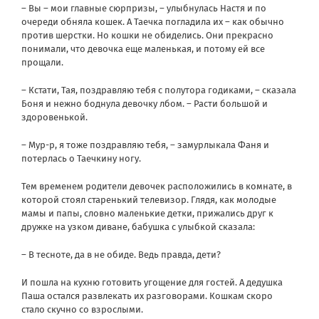
– Вы – мои главные сюрпризы, – улыбнулась Настя и по
очереди обняла кошек. А Таечка погладила их – как обычно
против шерстки. Но кошки не обиделись. Они прекрасно
понимали, что девочка еще маленькая, и потому ей все
прощали.
– Кстати, Тая, поздравляю тебя с полутора годиками, – сказала
Боня и нежно боднула девочку лбом. – Расти большой и
здоровенькой.
– Мур-р, я тоже поздравляю тебя, – замурлыкала Фаня и
потерлась о Таечкину ногу.
Тем временем родители девочек расположились в комнате, в
которой стоял старенький телевизор. Глядя, как молодые
мамы и папы, словно маленькие детки, прижались друг к
дружке на узком диване, бабушка с улыбкой сказала:
– В тесноте, да в не обиде. Ведь правда, дети?
И пошла на кухню готовить угощение для гостей. А дедушка
Паша остался развлекать их разговорами. Кошкам скоро
стало скучно со взрослыми.