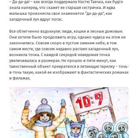
– Да-да-да! – как всегда поддержала Настю Таечка, как будто
знала наперед, что скажет ее старшая сестричка. И едва
малышка произнесла свое знаменитое “да-да-да”, как
загадочный луч вдруг погас.
Все облегченно вздохнули: люди, кошки и лесные домовые.
Они хотели было продолжить игру, однако чудеса на этом не
закончились. Совсем скоро в пустом зимнем небе, в том
самом месте, где совсем недавно растаял загадочный луч,
возникла точка. С каждой секундой неведомая точка
увеличивалась в размерах. Не прошло и пяти минут, как
таинственный объект превратился в летающую тарелку – точь-
в-точь такую, какой ее изображают в фантастических романах
и фильмах.