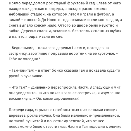
Прямо перед домом рос старый фруктовый сад. Слева от него
находилась детская площадка, а позади расположился
небольшой стадион, на котором летом играли в футбол, а
зимой – в хоккей. До Нового года оставались считанные дни, а
снега выпало совсем мало. Оттого во дворе было неуютно и
зябко. Деревья спали и, оставшись без теплых снежных шубок
и пальто, подрагивали во сне.
– Бедненькие, – пожалела деревья Настя и, поглядев на
сестричку, заботливо поправила воротник на ее курточке. –
Тебе не холодно?
– Там-там-там! – в ответ бойко сказала Тая и показала куда-то
рукой в рукавичке.
– Что там? – удивленно переспросила Настя. В следующий миг
она увидела то, на что показывала ее сестричка, и изумленно
воскликнула: – Ой, какая хорошенькая!
Посреди сада, скрытая от любопытных глаз ветками спящих
деревьев, росла елочка. Она была маленькой-премаленькой,
но такой пушистой и по-летнему зеленой, что от нее
невозможно было отвести глаз. Настя и Тая подошли к елочке