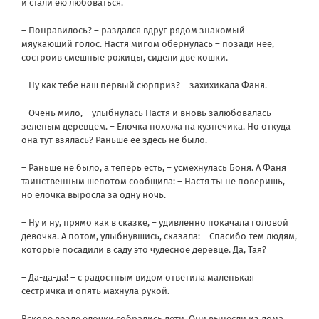
и стали ею любоваться.
– Понравилось? – раздался вдруг рядом знакомый
мяукающий голос. Настя мигом обернулась – позади нее,
состроив смешные рожицы, сидели две кошки.
– Ну как тебе наш первый сюрприз? – захихикала Фаня.
– Очень мило, – улыбнулась Настя и вновь залюбовалась
зеленым деревцем. – Елочка похожа на кузнечика. Но откуда
она тут взялась? Раньше ее здесь не было.
– Раньше не было, а теперь есть, – усмехнулась Боня. А Фаня
таинственным шепотом сообщила: – Настя ты не поверишь,
но елочка выросла за одну ночь.
– Ну и ну, прямо как в сказке, – удивленно покачала головой
девочка. А потом, улыбнувшись, сказала: – Спасибо тем людям,
которые посадили в саду это чудесное деревце. Да, Тая?
– Да-да-да! – с радостным видом ответила маленькая
сестричка и опять махнула рукой.
Вскоре возле елочки собрались дети. Они вынесли из дома