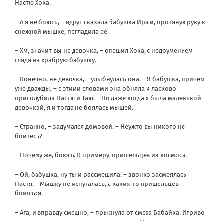
Настю Хока.
– А я не боюсь, – вдруг сказала бабушка Ира и, протянув руку к
снежной мышке, погладила ее.
– Хм, значит вы не девочка, – опешил Хока, с недоумением
глядя на храбрую бабушку.
– Конечно, не девочка, – улыбнулась она. – Я бабушка, причем
уже дважды, – с этими словами она обняла и ласково
приголубила Настю и Таю. – Но даже когда я была маленькой
девочкой, я и тогда не боялась мышей.
– Странно, – задумался домовой. – Неужто вы никого не
боитесь?
– Почему же, боюсь. К примеру, пришельцев из космоса.
– Ой, бабушка, ну ты и рассмешила! – звонко засмеялась
Настя. – Мышку не испугалась, а каких-то пришельцев
боишься.
– Ага, и вправду смешно, – прыснула от смеха Бабайка. Игриво