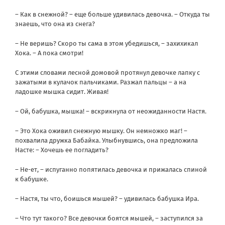
– Как в снежной? – еще больше удивилась девочка. – Откуда ты
знаешь, что она из снега?
– Не веришь? Скоро ты сама в этом убедишься, – захихикал
Хока. – А пока смотри!
С этими словами лесной домовой протянул девочке лапку с
зажатыми в кулачок пальчиками. Разжал пальцы – а на
ладошке мышка сидит. Живая!
– Ой, бабушка, мышка! – вскрикнула от неожиданности Настя.
– Это Хока оживил снежную мышку. Он немножко маг! –
похвалила дружка Бабайка. Улыбнувшись, она предложила
Насте: – Хочешь ее погладить?
– Не-ет, – испуганно попятилась девочка и прижалась спиной
к бабушке.
– Настя, ты что, боишься мышей? – удивилась бабушка Ира.
– Что тут такого? Все девочки боятся мышей, – заступился за