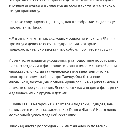
елочные игрушки и принялись дружно наряжать маленькую
живую красавицу.
– Я тоже хочу наряжать, – глядя, как преображается деревце,
промолвила Настя.
– Мы знали, что ты так скажешь, – радостно мяукнула Фаня и
протянула девочке елочные украшения, которые
предусмотрительно захватила с собой. – Вот тебе игрушки!
У Бони тоже нашлись украшения: разноцветные новогодние
шары, звездочки и фонарики. И кошки вместе с Настей стали
наряжать елочку, да так увлеклись этим занятием, что на
некоторое время забыли про Таечку. Она была еще
маленькой, поэтому ей больше нравилось не наряжать елку, а
снимать с нее украшения. Девочка снимала шары и фонарики
и делилась ими с другими детьми.
– Наша Тая – Снегурочка! Дарит всем подарки, – увидев, чем
занимается малышка, засмеялись Боня и Фаня. А Настя лишь
молча улыбнулась младшей сестричке.
Наконец настал долгожданный миг: на елочку повесили