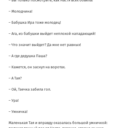
– Вы только посмотрите, как Настя всех обвела!
– Молодчина!
– Бабушка Ира тоже молодец!
– Ага, из бабушки выйдет неплохой нападающий!
– Что значит выйдет? Да мне нет равных!
– А где дедушка Паша?
– Кажется, он заснул на воротах.
– А Тая?
– Ой, Таечка забила гол.
– Ура!
– Умничка!
Маленькая Тая и вправду оказалась большой умничкой: