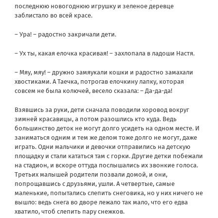
последнюю новогоднюю игрушку и зеленое деревце
заблистало во всей красе.
– Ура! – радостно закричали дети.
– Ух ты, какая елочка красивая! – захлопала в ладоши Настя.
– Мяу, мяу! – дружно замяукали кошки и радостно замахали
хвостиками. А Таечка, потрогав елочкину лапку, которая
совсем не была колючей, весело сказала: – Да-да-да!
Взявшись за руки, дети сначала поводили хоровод вокруг
зимней красавицы, а потом разошлись кто куда. Ведь
большинство деток не могут долго усидеть на одном месте. И
заниматься одним и тем же делом тоже долго не могут, даже
играть. Одни мальчики и девочки отправились на детскую
площадку и стали кататься там с горки. Другие детки побежали
на стадион, и вскоре оттуда послышались их звонкие голоса.
Третьих малышей родители позвали домой, и они,
попрощавшись с друзьями, ушли. А четвертые, самые
маленькие, попытались слепить снеговика, но у них ничего не
вышло: ведь снега во дворе лежало так мало, что его едва
хватило, чтоб слепить пару снежков.