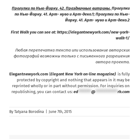
Прогулки по Нью-Йорку. 42. Праздничные витрины
,
Прогулки
по Нью-Йорку. 41. Арт- нуво и Арт-деко.1
;
Прогулки по Нью-
Йорку. 41. Арт- нуво и Арт-деко.2
First Walk you can see at:
https://elegantnewyork.com/new-york-
walk-1/
Любая перепечатка текста или использование авторских
фотографий возможны только с письменного разрешения
автора проекта.
Elegantnewyork.com
(
Elegant New York on-line magazine)
is fully
protected by copyright and nothing that appears in it may be
reprinted wholly or in part without permission. For inquiries on
republishing, you can contact us:
ed
*******
@
************
rk.com
By
Tatyana Borodina
|
June 7th, 2015