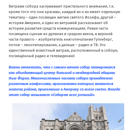
Витражи собора заслуживают пристального внимания, т.к.
кроме того что они красивы, каждый их н их имеет отдельную
тематику – один посвящен житию святого Иозефа, другой –
истории Америке, а один их витражей рассказывает об
истории развития средств коммуникациях. Левая часть
посвящена сценам из древних и средних веков, в верхней
части правого – изобретатель книгопечатания Гутенберг,
потом – линотипирование, а дальше – радио и ТВ. Это
единственный известный витраж, расположенный в соборе,
посвящённый радио и телевидению!
Важно отметить, что с самого начала собор планировался
как объединяющий центр большой и неоднородной общины
Нью-Йорка. Многочисленные часовни собора принадлежал
различным конфессиям, прихожанами которых являются
жители района, приехавшие в Америку со всего света. Иногда
этот собор называют «Собором всех религий».