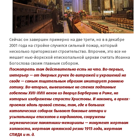
Сейчас он завершен примерно на две трети, но в в декабре
2001 года на стройке случился сильный пожар, который
несколько притормозил строительство. Впрочем, это все не
мешает нью-йоркской епископальной церкви считать Иоанна
Богослова своим главным собором.
Посмотреть там действительно есть на что. Во-первых,
интерьер — от дверных ручек до витражей и украшений на
своде — самым тщательным образом имитирует раннюю
готику. Во-вторых, вывешенные на стенах подлинные
гобелены XVII-XVIII веков из дворца Барберини в Риме, на
которых изображены страсти Христовы. И наконец, в арках-
проемах вдоль правой стены, там, где в больших
католических соборах бывают боковые алтари и
усыпальницы епископов и кардиналов, сооружены
экуменические памятники-мемориалы — монумент жертвам
холокоста, жертвам армянской резни 1915 года, жертвам
СПИДА и т. д.