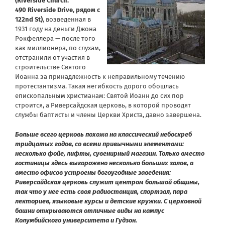
(Riverside Church.
490 Riverside Drive, рядом с
122nd St)
, возведенная в
1931 году на деньги Джона
Рокфеллера — после того
как миллионера, по слухам,
отстранили от участия в
строительстве Святого
Иоанна за принадлежность к неправильному течению
протестантизма. Такая негибкость дорого обошлась
епископальным христианам: Святой Иоанн до сих пор
строится, а Риверсайдская церковь, в которой проводят
службы баптисты и члены Церкви Христа, давно завершена.
Больше всего церковь похожа на классический небоскреб
тридцатых годов, со всеми привычными элементами:
несколько фойе, лифты, сувенирный магазин. Только вместо
гостиницы здесь выгорожено несколько больших залов, а
вместо офисов устроены богоугодные заведения:
Риверсайдская церковь служит центром большой общины,
так что у нее есть своя радиостанция, спортзал, пара
лекториев, языковые курсы и детские кружки. С церковной
башни открываются отличные виды на кампус
Колумбийского университета и Гудзон.