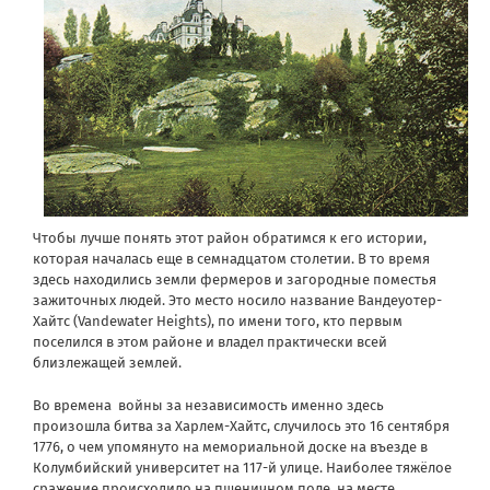
Чтобы лучше понять этот район обратимся к его истории,
которая началась еще в семнадцатом столетии. В то время
здесь находились земли фермеров и загородные поместья
зажиточных людей. Это место носило название Вандеуотер-
Хайтс (Vandewater Heights), по имени того, кто первым
поселился в этом районе и владел практически всей
близлежащей землей.
Во времена войны за независимость именно здесь
произошла битва за Харлем-Хайтс, случилось это 16 сентября
1776, о чем упомянуто на мемориальной доске на въезде в
Колумбийский университет на 117-й улице. Наиболее тяжёлое
сражение происходило на пшеничном поле, на месте