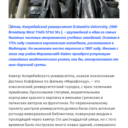
[]
Итак, Колумбийский университет (Columbia University. 2960
Broadway West 114th-121st Sts ), – крупнейший и один из самых
богатых частных американских учебных заведений. Основан в
1754 году считался королевским колледжем, располагался в
Мидтауне. На нынешнее место переехал в 1897 году. Именно с
этих пор район Морнингсайд-Хайтс приобрел репутацию
спокойного академического уголка, как бы, отгороженного от
нью-йоркской суеты.
Кампус Колумбийского университета, знаком поклонникам
Дастина Хоффмана по фильму «Марафонцу», — это
классический университетский городок, с ярко-зелеными
лужайками, бронзовыми статуями, внушительными
корпусами красного кирпича и именами греческих и
латинских авторов на фронтонах. По первоначальному
проекту центром университета должна была стать античная
ротонда мемориальной библиотеки, повернутая входом к
проходящей через кампус Сто шестнадцатой улице, но с того
времени было построено много новых зданий, совершенно