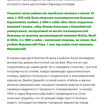
которого ныне расположен Барнард-колледж.
Развитие этого района как городского началось в начале 19
века, в 1818 году была открыта психиатрическая больница
Блумингдейл, позднее, в 1890-х годах здесь были сооружены
мавзолей Гранта, собор Иоанна Богослова и Колумбийский
университет, построенный на месте психиатрической
больницы по проекту архитектурной компании McKim, Mead
& White. А в 1880-х годах с восточной стороны, на скалах, был
разбит Морнингсайд-Парк. С тех пор район стал называть
Морнингсайд.
В первые два десятилетия XX века в районе было возведено
множество домов ленточной застройки. Многие из них
сохранились до наших дней. Но к середине столетия, с ростом
популярности отелей, предоставляющих однокомнатные
номера, квартал столкнулся с социальным и экономическим
кризисом. Джейн Джекобс в своей книге «Гибель и жизнь
великих американских городов» привела квартал в качестве
примера неудачного городского планирования: “к началу
1950-х годов Морнингсайд-Хайтс превращался в столь
опасные трущобы, что по улицам люди просто боялись
ходить. Ситуация поставила городские ведомства перед