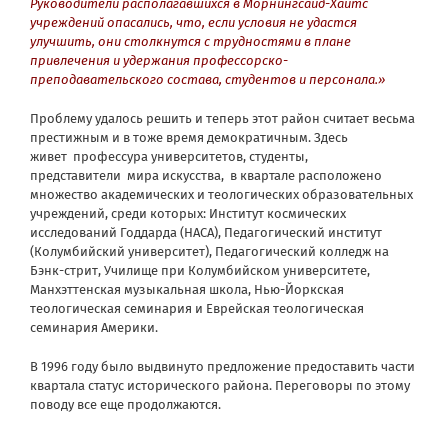
Руководители располагавшихся в Морнингсайд-Хайтс
учреждений опасались, что, если условия не удастся
улучшить, они столкнутся с трудностями в плане
привлечения и удержания профессорско-
преподавательского состава, студентов и персонала.»
Проблему удалось решить и теперь этот район считает весьма
престижным и в тоже время демократичным. Здесь
живет профессура университетов, студенты,
представители мира искусства, в квартале расположено
множество академических и теологических образовательных
учреждений, среди которых: Институт космических
исследований Годдарда (НАСА), Педагогический институт
(Колумбийский университет), Педагогический колледж на
Бэнк-стрит, Училище при Колумбийском университете,
Манхэттенская музыкальная школа, Нью-Йоркская
теологическая семинария и Еврейская теологическая
семинария Америки.
В 1996 году было выдвинуто предложение предоставить части
квартала статус исторического района. Переговоры по этому
поводу все еще продолжаются.