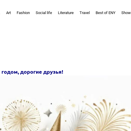
k
Art
Fashion
Social life
Literature
Travel
Best of ENY
Show
годом, дорогие друзья!