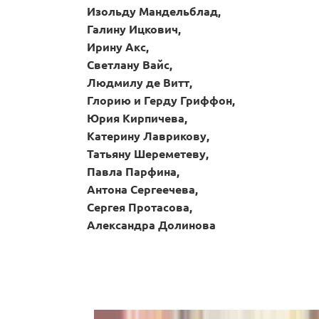
Изольду Мандельблад,
Галину Ицкович,
Ирину Акс,
Светлану Вайс,
Людмилу де Витт,
Глорию и Герду Гриффон,
Юрия Кирпичева,
Катерину Лаврикову,
Татьяну Шереметеву,
Павла Парфина,
Антона Сергеечева,
Сергея Протасова,
Александра Долинова