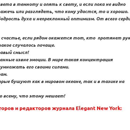
света в темноту и опять к свету, и если пока не видно
зажечь или разглядеть, что кому удастся, то и хорошо.
бодрость духа и непреклонный оптимизм. От всего серд
к счастье, если рядом окажется тот, кто
протянет ру
акое случалось почаще.
равый смысл!
занные извне эмоции. В мире такая концентрация
иумножать его своими силами.
ам.
рые бушуют как в мировом океане, так и в тазике на
о всему, что этому мешает!
оров и редакторов журнала Elegant New York: