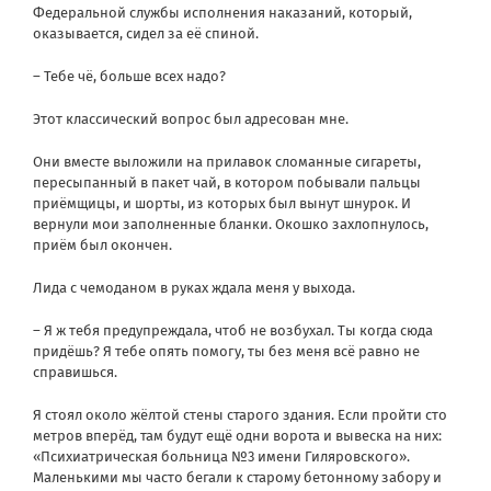
Федеральной службы исполнения наказаний, который,
оказывается, сидел за её спиной.
– Тебе чё, больше всех надо?
Этот классический вопрос был адресован мне.
Они вместе выложили на прилавок сломанные сигареты,
пересыпанный в пакет чай, в котором побывали пальцы
приёмщицы, и шорты, из которых был вынут шнурок. И
вернули мои заполненные бланки. Окошко захлопнулось,
приём был окончен.
Лида с чемоданом в руках ждала меня у выхода.
– Я ж тебя предупреждала, чтоб не возбухал. Ты когда сюда
придёшь? Я тебе опять помогу, ты без меня всё равно не
справишься.
Я стоял около жёлтой стены старого здания. Если пройти сто
метров вперёд, там будут ещё одни ворота и вывеска на них:
«Психиатрическая больница №3 имени Гиляровского».
Маленькими мы часто бегали к старому бетонному забору и