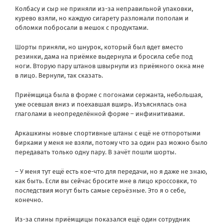
Колбасу и сыр не приняли из-за неправильной упаковки,
курево взяли, но каждую сигарету разломали пополам и
обломки побросали в мешок с продуктами.
Шорты приняли, но шнурок, который был вдет вместо
резинки, дама на приёмке выдернула и бросила себе под
ноги. Вторую пару штанов швырнули из приёмного окна мне
в лицо. Вернули, так сказать.
Приёмщица была в форме с погонами сержанта, небольшая,
уже осевшая вниз и поехавшая вширь. Изъяснялась она
глаголами в неопределённой форме – инфинитивами.
Аркашкины новые спортивные штаны с ещё не отпоротыми
бирками у меня не взяли, потому что за один раз можно было
передавать только одну пару. В зачёт пошли шорты.
– У меня тут ещё есть кое-что для передачи, но я даже не знаю,
как быть. Если вы сейчас бросите мне в лицо кроссовки, то
последствия могут быть самые серьёзные. Это я о себе,
конечно.
Из-за спины приёмщицы показался ещё один сотрудник