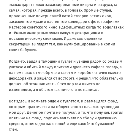
этажах царят плохо замаскированные нищета и разруха, та
самая, которая, прежде всего, в головах. Хромые стулья,
проложенные почерневшей ватой створки ветхих окон,
засиженные мухами настенные календари с фотографиями
мастеров советского кино в дефицитных когда-то водолазках
и тёмных импортных очках кажутся декорациями к
ностальгическому спектаклю. И даже молоденькие
секретарши выглядят там, как мумифицированные копии
своих бабушек.
Когда-то, зайдя в тамошний туалет и увидев рядом со ржавым
унитазом вбитый между плитками древнего кафеля гвоздь, а
на нём наколотые обрывки газеты и коробок спичек вместо
дезодоранта, я зашёлся от восторга и решил, что обязательно
должен об этом написать. С тех пор там ничего не
изменилось, а я об этом так ничего и не написал.
Вот здесь, в комнате рядом с туалетом, и размещался фонд,
которым практически на общественных началах руководил
мой друг. Денег он почти не получал, а то, что получал, тратил
опять же на фонд, подписывал счета по сбору и движению
средств, отчёты для налоговой и ещё какой-то бумажный
тлен.