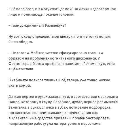
Ещё пара слов, и я могу ехать домой. Но Дачкин сделал умное
лицо и понимающе покачал головой:
– Гламур-криминал? Развлекуха?
Ну вот, с ходу определил мой шесток, почти в точку попал.
Стало обидно.
– Не совсем. Моё творчество сфокусировано главным
образом на проблемах когнитивного диссонанса. У
Фестингера об этом прекрасно написано. Рекомендую, если
ещё не читали.
В кабинете повисла тишина. Всё, теперь уже точно можно
ехать домой.
Дачкин вертел в руках зажигалку и, в соответствии с законами
жанра, которому я служу, наверное, думал, вернее размышлял.
Зажигалка в руках, спичка в зубах, потирание подбородка,
посвистывания, почмокивания и почёсывания как
выразительные средства призваны продемонстрировать
напряжённую работу ума литературного персонажа.