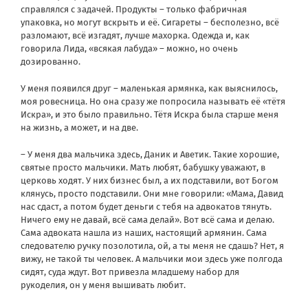
справлялся с задачей. Продукты – только фабричная
упаковка, но могут вскрыть и её. Сигареты – бесполезно, всё
разломают, всё изгадят, лучше махорка. Одежда и, как
говорила Лида, «всякая лабуда» – можно, но очень
дозированно.
У меня появился друг – маленькая армянка, как выяснилось,
моя ровесница. Но она сразу же попросила называть её «тётя
Искра», и это было правильно. Тётя Искра была старше меня
на жизнь, а может, и на две.
– У меня два мальчика здесь, Даник и Аветик. Такие хорошие,
святые просто мальчики. Мать любят, бабушку уважают, в
церковь ходят. У них бизнес был, а их подставили, вот Богом
клянусь, просто подставили. Они мне говорили: «Мама, Давид
нас сдаст, а потом будет деньги с тебя на адвокатов тянуть.
Ничего ему не давай, всё сама делай». Вот всё сама и делаю.
Сама адвоката нашла из наших, настоящий армянин. Сама
следователю ручку позолотила, ой, а ты меня не сдашь? Нет, я
вижу, не такой ты человек. А мальчики мои здесь уже полгода
сидят, суда ждут. Вот привезла младшему набор для
рукоделия, он у меня вышивать любит.