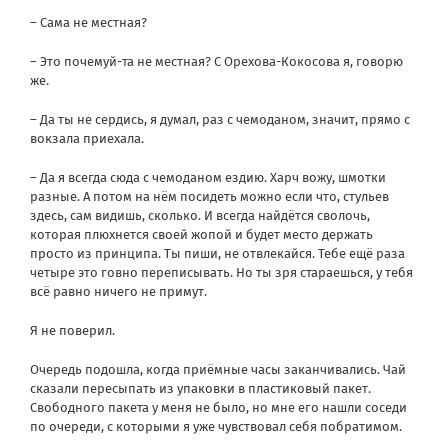
– Сама не местная?
– Это почемуй-та не местная? С Орехова-Кокосова я, говорю
же.
– Да ты не сердись, я думал, раз с чемоданом, значит, прямо с
вокзала приехала.
– Да я всегда сюда с чемоданом ездию. Харч вожу, шмотки
разные. А потом на нём посидеть можно если что, стульев
здесь, сам видишь, сколько. И всегда найдётся сволочь,
которая плюхнется своей жопой и будет место держать
просто из принципа. Ты пиши, не отвлекайся. Тебе ещё раза
четыре это говно переписывать. Но ты зря стараешься, у тебя
всё равно ничего не примут.
Я не поверил.
Очередь подошла, когда приёмные часы заканчивались. Чай
сказали пересыпать из упаковки в пластиковый пакет.
Свободного пакета у меня не было, но мне его нашли соседи
по очереди, с которыми я уже чувствовал себя побратимом.