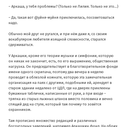
– Аркаша, у тебя проблемы? (Только не Лилия. Только не это…)
– Да, такая вот @уйня-муйня приключилась, посоветоваться
надо.
Обычно мой друг не ругался, и при нём даже я, со своим
вокабуляром любителя изящной словесности, старался
сдерживаться.
У Аркашки, кроме его теории музыки и симфонии, которую
он никак не закончит, есть, по его выражению, общественная
нагрузка. Он председательствует в благотворительном фонде
имени одного скрипача, поэтому два вечера в неделю
проводит в облезлой комнате, которую эта замечательная
организация на паях с другими, подобными ей, арендует в
старом здании недалеко от ЦДЛ, где на дверях приклеены
бумажные таблички, написанные от руки, а при входе –
тряпка из старых лыжных штанов вместо половика и вечно
спящий дед на стуле, который там почему-то зовётся
охранником.
Там прописано множество редакций и различных
богоугодных заведений, например Аркашкин фонд. На обоих