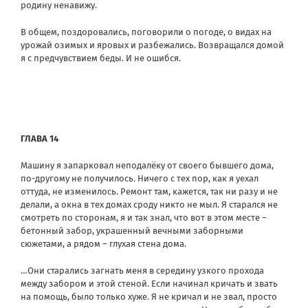
родину ненавижу.
В общем, поздоровались, поговорили о погоде, о видах на
урожай озимых и яровых и разбежались. Возвращался домой
я с предчувствием беды. И не ошибся.
ГЛАВА 14
Машину я запарковал неподалёку от своего бывшего дома,
по-другому не получилось. Ничего с тех пор, как я уехал
оттуда, не изменилось. Ремонт там, кажется, так ни разу и не
делали, а окна в тех домах сроду никто не мыл. Я старался не
смотреть по сторонам, я и так знал, что вот в этом месте –
бетонный забор, украшенный вечными заборными
сюжетами, а рядом – глухая стена дома.
…Они старались загнать меня в середину узкого прохода
между забором и этой стеной. Если начинал кричать и звать
на помощь, было только хуже. Я не кричал и не звал, просто