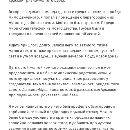
краской грязно-жёлтого цвета.
Вскоре раздалась команда сдать все средства связи, и, пройдя
мимо дежурного, я попал в помещение с перегородкой из
мутного двойного стекла. Моё окно было третьим. Передо
мной стоял телефон из моего детства. Трубка была в
трещинах и перевита синей изоляционной лентой.
Ждать пришлось долго. Запахи чего-то затхлого, тихие
матюги тех, кто тоже пришёл на свидание к своим, тусклый
свет в мутном воздухе… Неужели вечером я буду у себя дома?
Путь к этой жёлтой комнате оказался длиннее, чем я мог
предположить. Я не был Томилинским родственником, и
потому пришлось получать специальное разрешение у
следователя. Так у меня появилась возможность увидеть того
самого Дачкина-Мудачкина, который рассказывал Аркашке
про подвижность доказательной базы.
Я мог бы написать, что у него был профиль с благородной
горбинкой, сильный подбородок и умный взгляд. Можно
было бы ещё упомянуть о крупных породистых ладонях,
спокойно лежащих поверх стола, и добавить про чувства
уважения и симпатии, которыми сразу же проникались те,