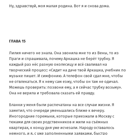
Ну, здравствуй, моя малая родина. Вот я и снова дома.
ГЛАВА 15
Лилия ничего не знала. Она звонила мне то из Вены, то из
Праги и спрашивала, почему Аркашка не берёт трубку. Я
каждый раз нёс разную околесицу и всё сваливал на
творческий процесс: «Сидит на даче твой Аркашка, учебник по
музыке пишет. И симфонию. А телефон свой сдал мне, чтобы
не отвлекаться. Я к нему сам езжу, чтобы он там не одичал.
Можешь проверить: позвони ему, а я сейчас трубку возьму».
Она не верила и требовала сказать ей правду.
Бланки у меня были распечатаны на все случаи жизни. Я
заметил, что очереди уменьшались ближе к вечеру.
Иногородние горемыки, которые приезжали в Москву с
тюками для своих родственников и жили на съёмных
квартирах, к концу дня уже исчезали. Народу оставалось
немного, и я, с уже заполненными заявками, быстро