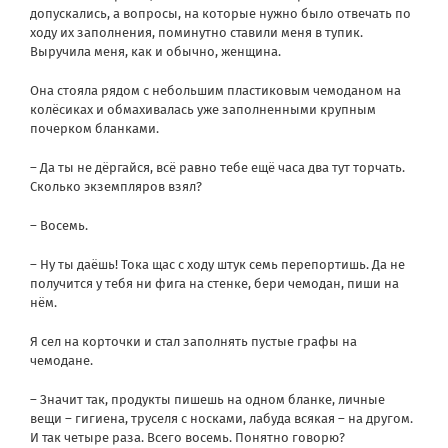
допускались, а вопросы, на которые нужно было отвечать по
ходу их заполнения, поминутно ставили меня в тупик.
Выручила меня, как и обычно, женщина.
Она стояла рядом с небольшим пластиковым чемоданом на
колёсиках и обмахивалась уже заполненными крупным
почерком бланками.
– Да ты не дёргайся, всё равно тебе ещё часа два тут торчать.
Сколько экземпляров взял?
– Восемь.
– Ну ты даёшь! Тока щас с ходу штук семь перепортишь. Да не
получится у тебя ни фига на стенке, бери чемодан, пиши на
нём.
Я сел на корточки и стал заполнять пустые графы на
чемодане.
– Значит так, продукты пишешь на одном бланке, личные
вещи – гигиена, труселя с носками, лабуда всякая – на другом.
И так четыре раза. Всего восемь. Понятно говорю?