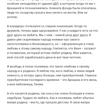
особняк неподалёку от здания ЦДЛ, в котором когда-то мы с
Аркашкой и познакомились. Комната фонда была опечатана,
люди по соседству сказать мне ничего не могли. Или не
хотели.
В коридоре столкнулся со старым знакомцем. Когда-то
дружили, теперь едва здороваемся. У нас у каждого есть за что
друг друга не любить. Мы с ним – немой укор друг другу. Я
давно уже скармливаю народу книжки про своего
непотопляемого Волковицкого, он – оформленную в стихи
любовь к этому самому народу. Считается, что Веня – патриот
и почвенник, который истово любит родину. Мне кажется,
мой способ зарабатывать деньги всё-таки честнее.
И вообще, я плохо понимаю, что такое «любовь к своему
народу и к родине». Я люблю тех, кого люблю, а таких людей
немного, и потерь здесь больше, чем приобретений. Главное
приобретение последнего времени – это Аркашка и его жена,
а моя любовница, Лилия.
А что касается родины, так она у нас очень большая и очень
недобрая. Трудно её любить. Как я понимаю, любят обычно
малую родину – место, где прошло детство. Я свою малую