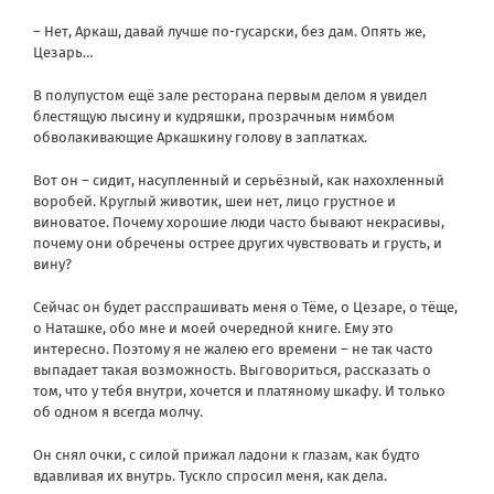
– Нет, Аркаш, давай лучше по-гусарски, без дам. Опять же,
Цезарь…
В полупустом ещё зале ресторана первым делом я увидел
блестящую лысину и кудряшки, прозрачным нимбом
обволакивающие Аркашкину голову в заплатках.
Вот он – сидит, насупленный и серьёзный, как нахохленный
воробей. Круглый животик, шеи нет, лицо грустное и
виноватое. Почему хорошие люди часто бывают некрасивы,
почему они обречены острее других чувствовать и грусть, и
вину?
Сейчас он будет расспрашивать меня о Тёме, о Цезаре, о тёще,
о Наташке, обо мне и моей очередной книге. Ему это
интересно. Поэтому я не жалею его времени – не так часто
выпадает такая возможность. Выговориться, рассказать о
том, что у тебя внутри, хочется и платяному шкафу. И только
об одном я всегда молчу.
Он снял очки, с силой прижал ладони к глазам, как будто
вдавливая их внутрь. Тускло спросил меня, как дела.