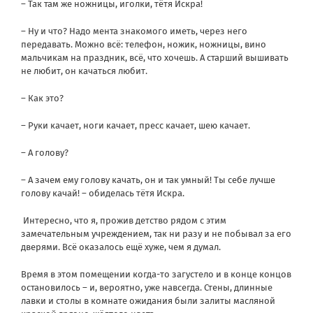
– Так там же ножницы, иголки, тётя Искра!
– Ну и что? Надо мента знакомого иметь, через него
передавать. Можно всё: телефон, ножик, ножницы, вино
мальчикам на праздник, всё, что хочешь. А старший вышивать
не любит, он качаться любит.
– Как это?
– Руки качает, ноги качает, пресс качает, шею качает.
– А голову?
– А зачем ему голову качать, он и так умный! Ты себе лучше
голову качай! – обиделась тётя Искра.
Интересно, что я, прожив детство рядом с этим
замечательным учреждением, так ни разу и не побывал за его
дверями. Всё оказалось ещё хуже, чем я думал.
Время в этом помещении когда-то загустело и в конце концов
остановилось – и, вероятно, уже навсегда. Стены, длинные
лавки и столы в комнате ожидания были залиты масляной