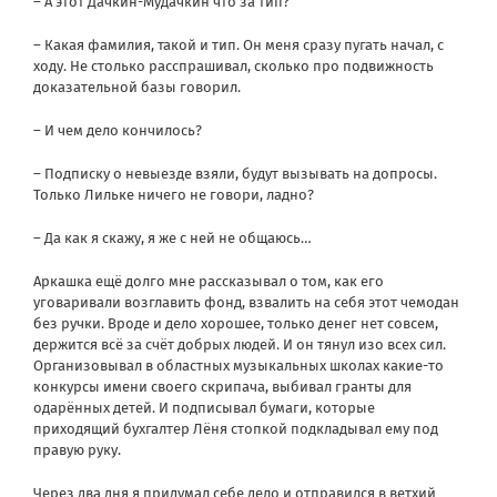
– А этот Дачкин-Мудачкин что за тип?
– Какая фамилия, такой и тип. Он меня сразу пугать начал, с
ходу. Не столько расспрашивал, сколько про подвижность
доказательной базы говорил.
– И чем дело кончилось?
– Подписку о невыезде взяли, будут вызывать на допросы.
Только Лильке ничего не говори, ладно?
– Да как я скажу, я же с ней не общаюсь…
Аркашка ещё долго мне рассказывал о том, как его
уговаривали возглавить фонд, взвалить на себя этот чемодан
без ручки. Вроде и дело хорошее, только денег нет совсем,
держится всё за счёт добрых людей. И он тянул изо всех сил.
Организовывал в областных музыкальных школах какие-то
конкурсы имени своего скрипача, выбивал гранты для
одарённых детей. И подписывал бумаги, которые
приходящий бухгалтер Лёня стопкой подкладывал ему под
правую руку.
Через два дня я придумал себе дело и отправился в ветхий