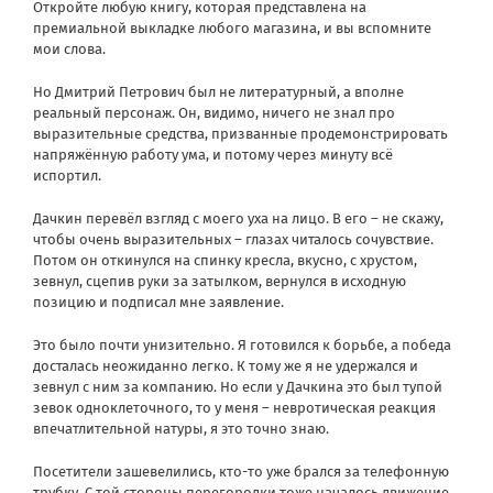
Откройте любую книгу, которая представлена на
премиальной выкладке любого магазина, и вы вспомните
мои слова.
Но Дмитрий Петрович был не литературный, а вполне
реальный персонаж. Он, видимо, ничего не знал про
выразительные средства, призванные продемонстрировать
напряжённую работу ума, и потому через минуту всё
испортил.
Дачкин перевёл взгляд с моего уха на лицо. В его – не скажу,
чтобы очень выразительных – глазах читалось сочувствие.
Потом он откинулся на спинку кресла, вкусно, с хрустом,
зевнул, сцепив руки за затылком, вернулся в исходную
позицию и подписал мне заявление.
Это было почти унизительно. Я готовился к борьбе, а победа
досталась неожиданно легко. К тому же я не удержался и
зевнул с ним за компанию. Но если у Дачкина это был тупой
зевок одноклеточного, то у меня – невротическая реакция
впечатлительной натуры, я это точно знаю.
Посетители зашевелились, кто-то уже брался за телефонную
трубку. С той стороны перегородки тоже началось движение.