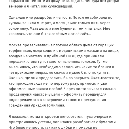
старался по темноте из дому не выходить. Нет худа без добра:
вечерами я читал, как сумасшедший.
Однажды мне раздробили челюсть. Потом её собирали по
кускам, зашили мне рот, и месяц я мог только пить через
соломинку. Мать делала мне бульоны, тем и питался. Мне
казалось, что они были солёными от её слёз…
Москва проваливалась в плотное облако дыма от горящих
торфяников, люди ходили с медицинскими масками на лицах,
воздуха не хватало. В приёмной СИЗО, где принимали
передачи, стоял гул от многочисленных голосов. Тут же
выяснилось, что необходимо заполнить какие-то бланки в
четырёх экземплярах, но сначала нужно было их купить.
Окошко, где они продавались, было закрыто. Оказывается, те,
кто приходил сюда не по первому разу, приносили уже
оформленные заявки с собой. Через полтора часа я сильно
продвинулся навстречу цели – оформить передачу для
подозреваемого в совершении тяжкого преступления
гражданина Аркадия Томилина.
Я дождался, когда откроется окно, отстоял туда очередь и,
пристроившись у стены, попытался разобраться с бумагами.
Что было непросто, так как ошибки и помарки не