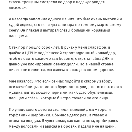
сквозь трещины смотрели во двор в надежде увидеть
«психов».
Я навсегда запомнил одного из них. Это был очень высокий и
худой дядька, его вели два санитара по тёмному мартовскому
снегу. Он плакал и вытирал слёзы большими корявыми
пальцами.
С тех пор прошло сорок лет. В руках у меня смартфон, в
далёком ЦЕРНе под Женевой строят адронный коллайдер,
чтобы ловить какие-то там бозоны, открыта тайна ДНК и
давно уже клонировали овечку Долли. Но в нашей стране
ничего не меняется, мы живём в заколдованном царстве.
Мне казалось, что если сейчас подойти к старому забору
психлечебницы, то можно будет опять увидеть того высокого
мужика, вытирающего чёрными, как будто обугленными,
пальцами слёзы, которые быстро стекали по его лицу.
По улице моего детства стелился тяжёлый дым – горели
торфяники Щербинки. Обычное дело: резь в глазах и
нехватка воздуха. Я чувствовал, как капли пота, пробираясь
между волосами и зависая на бровях, падали мне на щёки.