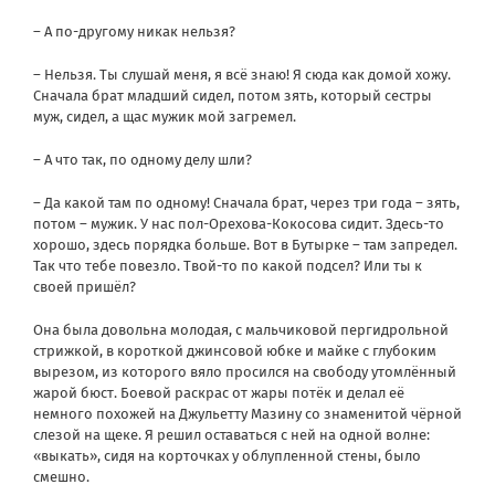
– А по-другому никак нельзя?
– Нельзя. Ты слушай меня, я всё знаю! Я сюда как домой хожу.
Сначала брат младший сидел, потом зять, который сестры
муж, сидел, а щас мужик мой загремел.
– А что так, по одному делу шли?
– Да какой там по одному! Сначала брат, через три года – зять,
потом – мужик. У нас пол-Орехова-Кокосова сидит. Здесь-то
хорошо, здесь порядка больше. Вот в Бутырке – там запредел.
Так что тебе повезло. Твой-то по какой подсел? Или ты к
своей пришёл?
Она была довольна молодая, с мальчиковой пергидрольной
стрижкой, в короткой джинсовой юбке и майке с глубоким
вырезом, из которого вяло просился на свободу утомлённый
жарой бюст. Боевой раскрас от жары потёк и делал её
немного похожей на Джульетту Мазину со знаменитой чёрной
слезой на щеке. Я решил оставаться с ней на одной волне:
«выкать», сидя на корточках у облупленной стены, было
смешно.