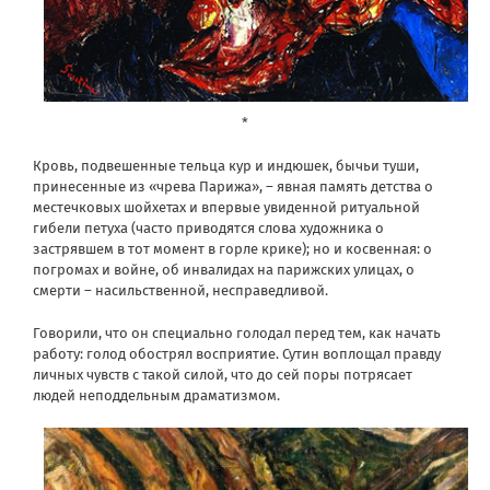
*
Кровь, подвешенные тельца кур и индюшек, бычьи туши,
принесенные из «чрева Парижа», – явная память детства о
местечковых шойхетах и впервые увиденной ритуальной
гибели петуха (часто приводятся слова художника о
застрявшем в тот момент в горле крике); но и косвенная: о
погромах и войне, об инвалидах на парижских улицах, о
смерти – насильственной, несправедливой.
Говорили, что он специально голодал перед тем, как начать
работу: голод обострял восприятие. Сутин воплощал правду
личных чувств с такой силой, что до сей поры потрясает
людей неподдельным драматизмом.