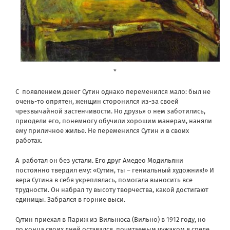
*
С появлением денег Сутин однако переменился мало: был не
очень-то опрятен, женщин сторонился из-за своей
чрезвычайной застенчивости. Но друзья о нем заботились,
приодели его, понемногу обучили хорошим манерам, наняли
ему приличное жилье. Не переменился Сутин и в своих
работах.
А работал он без устали. Его друг Амедео Модильяни
постоянно твердил ему: «Сутин, ты – гениальный художник!» И
вера Сутина в себя укреплялась, помогала выносить все
трудности. Он набрал ту высоту творчества, какой достигают
единицы. Забрался в горние выси.
Сутин приехал в Париж из Вильнюса (Вильно) в 1912 году, но
до конца своих дней оставался почитаемым чужаком в среде