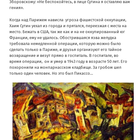
Зборовскому: «Не беспокойтесь, в лице Сутина я оставляю вам
гения».
Когда над Парижем нависла угроза фашистской оккупации,
Хаим Сутин уехал из города и прятался, переезжая с места на
место. Бежать в США, так же как и на не оккупированный юг
Франции, ему не удалось. Обострившаяся язва желудка
требовала немедленной операции, которую можно было
сделать только в Париже, и друзья организуют его тайное
возвращение и везут прямо в госпиталь. В госпитале, во
время операции, он и умер в 1943 году в возрасте 50 лет. Его
похоронили на монпарнасском кладбище. За гробом шел
только один человек. Но это был Пикассо…