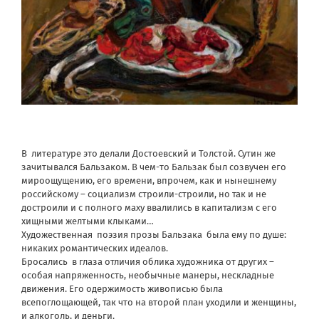
В литературе это делали Достоевский и Толстой. Сутин же
зачитывался Бальзаком. В чем-то Бальзак был созвучен его
мироощущению, его времени, впрочем, как и нынешнему
российскому – социализм строили-строили, но так и не
достроили и с полного маху ввалились в капитализм с его
хищными желтыми клыками…
Художественная поэзия прозы Бальзака была ему по душе:
никаких романтических идеалов.
Бросались в глаза отличия облика художника от других –
особая напряженность, необычные манеры, нескладные
движения. Его одержимость живописью была
всепоглощающей, так что на второй план уходили и женщины,
и алкоголь, и деньги.