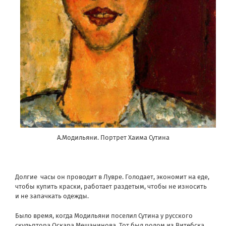
А.Модильяни. Портрет Хаима Сутина
Долгие часы он проводит в Лувре. Голодает, экономит на еде,
чтобы купить краски, работает раздетым, чтобы не износить
и не запачкать одежды.
Было время, когда Модильяни поселил Сутина у русского
скульптора Оскара Мещанинова. Тот был родом из Витебска,