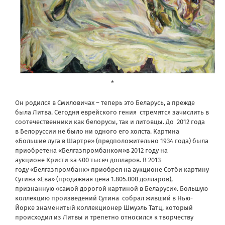
*
Он родился в Смиловичах – теперь это Беларусь, а прежде
была Литва. Сегодня еврейского гения стремятся зачислить в
соотечественники как белорусы, так и литовцы. До 2012 года
в Белоруссии не было ни одного его холста. Картина
«Большие луга в Шартре» (предположительно 1934 года) была
приобретена «Белгазпромбанком»в 2012 году на
аукционе Кристи за 400 тысяч долларов. В 2013
году «Белгазпромбанк» приобрел на аукционе Сотби картину
Сутина «Ева» (продажная цена 1.805.000 долларов),
признанную «самой дорогой картиной в Беларуси». Большую
коллекцию произведений Сутина собрал живший в Нью-
Йорке знаменитый коллекционер Шмуэль Татц, который
происходил из Литвы и трепетно относился к творчеству