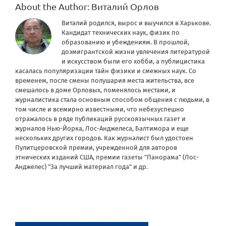
About the Author:
Виталий Орлов
Виталий родился, вырос и выучился в Харькове.
Кандидат технических наук, физик по
образованию и убеждениям. В прошлой,
доэмигрантской жизни увлечения литературой
и искусством были его хобби, а публицистика
касалась популяризации тайн физики и смежных наук. Со
временем, после смены полушария места жительства, все
смешалось в доме Орловых, поменялось местами, и
журналистика стала основным способом общения с людьми, в
том числе и всемирно известными, что небезуспешно
отражалось в ряде публикаций русскоязычных газет и
журналов Нью-Йорка, Лос-Анджелеса, Балтимора и еще
нескольких других городов. Как журналист был удостоен
Пулитцеровской премии, учрежденной для авторов
этнических изданий США, премии газеты "Панорама" (Лос-
Анджелес) "За лучший материал года" и др.