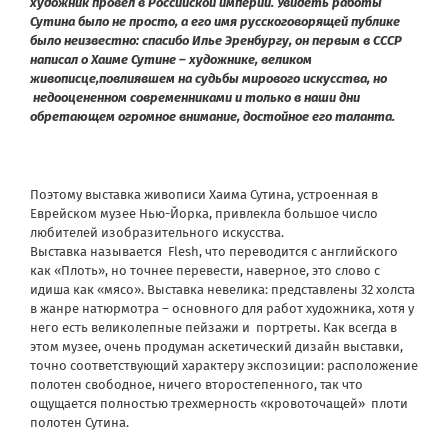
художник провел в Российской империи. Увидеть работы
Сутина было не просто, а его имя русскоговорящей публике
было неизвестно: спасибо Илье Эренбургу, он первым в СССР
написал о Хаиме Сутине – художнике, великом
живописце,повлиявшем на судьбы мирового искусства, но
недооцененном современниками
и только в наши дни
обретающем огромное внимание, достойное его таланта.
Поэтому выставка живописи Хаима Сутина, устроенная в
Еврейском музее Нью-Йорка, привлекла большое число
любителей изобразительного искусства.
Выставка называется Flesh, что переводится с английского
как «Плоть», но точнее перевести, наверное, это слово с
идиша как «мясо». Выставка невелика: представлены 32 холста
в жанре натюрмотра – основного для работ художника, хотя у
него есть великолепные пейзажи и портреты. Как всегда в
этом музее, очень продуман аскетический дизайн выставки,
точно соответствующий характеру экспозиции: расположение
полотен свободное, ничего второстепенного, так что
ощущается полностью трехмерность «кровоточащей» плоти
полотен Сутина.