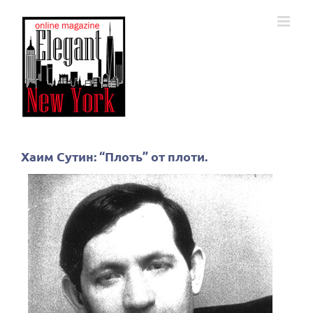
Skip
to
content
Хаим Сутин: “Плоть” от плоти.