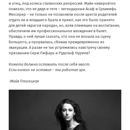
и отец, под колеса сталинских репрессий. Майе невероятно
повезло, что ее дядя и тетя – легендарные Асаф и Суламифь
Мессерер – не только не позволили после ареста родителей
отдать ее и младшего брата в приют, как это было принято
для детей «врагов народа», но, взяв племяшек на воспитание,
обеспечили им профессиональное вхождение в балет.
Правда, о ней лучше сказать, что она не взошла на сцену
Большого, а прорвалась, сбежав преждевременно из
эвакуации. А разве не так устремились навстречу своему
призванию Серж Лифарь и Рудольф Нуриев?
Комета должна оставить после себя хвост.
Если ничего не оставил – ты работал зря.
-Майя Плисецкая