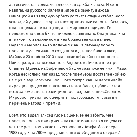
артистическая среда, человеческая судьба и эпоха. И хотя
навигация русского балета в мире к моменту выхода
Плисецкой на западную орбиту достигла стадии стабильного
успеха, ей удалось взорвать все привычные каноны. Казалось,
она танцевала не на сцене, а на мировом подиуме.
Ее
невозможно с кем бы то ни было сравнивать. Она уникальна
в
каком-то заложенном в ней божественном начале.
Недаром Морис Бежар положил к ее 70-летнему порогу
постановку специально созданного для нее балета «Аве,
Майя». А 20 ноября 2010 года после юбилейного концерта
Плисецкой, организованного Андрисом Лиепой в театре
Chamles-Elysees, на Эйфелевой башне зажглось ее имя – Майя.
Когда несколько лет назад после премьеры поставленной ею
на сцене варшавского Большого театра «Анны Карениной»
дирекция предложила исполнить этот балет, публика стоя
всем залом запела традиционное поздравление «Сто лят».
Мировое признание балерины подтверждает огромный
перечень наград и премий.
Всем, кто видел Плисецкую на сцене, ее не забыть. Мне
повезло. Только в «Кармен» на сцене Большого я видела ее
четыре раза, том числе на чествовании Асафа Мессерера в
1983 году и на 700-м представлении «Лебединого озера». А