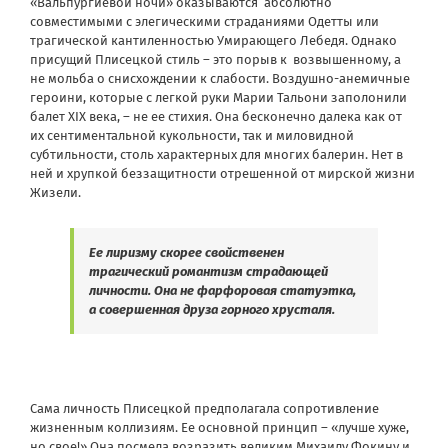
«Вальпургиевой ночи» оказываются
абсолютно
совместимыми с элегическими страданиями Одетты или
трагической кантиленностью Умирающего Лебедя. Однако
присущий Плисецкой стиль – это порыв к
возвышенному, а
не мольба о снисхождении к слабости. Воздушно-анемичные
героини, которые с легкой руки Марии Тальони заполонили
балет ХІХ века, – не ее стихия. Она бесконечно далека как от
их сентиментальной кукольности, так и миловидной
субтильности, столь характерных для многих балерин. Нет в
ней и хрупкой беззащитности отрешенной от мирской жизни
Жизели.
Ее лиризму скорее свойственен
трагический романтизм страдающей
личности. Она не фарфоровая статуэтка,
а совершенная друза горного хрусталя.
Сама личность Плисецкой предполагала сопротивление
жизненным коллизиям. Ее основной принцип – «лучше хуже,
но свое!» Она посмела возразить великим Михаилу Фокину и