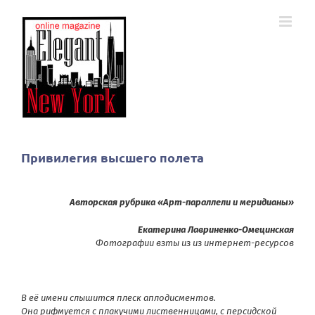
Skip
to
content
Привилегия высшего полета
Авторская рубрика «Арт-параллели и меридианы»
Екатерина Лавриненко-Омецинская
Фотографии взты из из интернет-ресурсов
В её имени слышится плеск аплодисментов.
Она рифмуется с плакучими лиственницами, с персидской