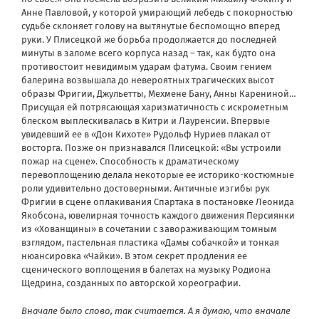
Анне Павловой, у которой умирающий лебедь с покорностью
судьбе склоняет голову на вытянутые беспомощно вперед
руки. У Плисецкой же борьба продолжается до последней
минуты в заломе всего корпуса назад – так, как будто она
противостоит невидимым ударам фатума. Своим гением
балерина возвышала до невероятных трагических высот
образы Фригии, Джульетты, Мехмене Бану, Анны Карениной…
Присущая ей потрясающая харизматичность с искрометным
блеском выплескивалась в Китри и Лауренсии. Впервые
увидевший ее в «Дон Кихоте» Рудольф Нуриев плакал от
восторга. Позже он признавался Плисецкой: «Вы устроили
пожар на сцене». Способность к драматическому
перевоплощению делала некоторые ее историко-костюмные
роли удивительно достоверными. Античные изгибы рук
Фригии в сцене оплакивания Спартака в постановке Леонида
Якобсона, ювелирная точность каждого движения Персиянки
из «Хованщины» в сочетании с завораживающим томным
взглядом, пастельная пластика «Дамы собачкой» и тонкая
нюансировка «Чайки». В этом секрет продления ее
сценического воплощения в балетах на музыку Родиона
Щедрина, созданных по авторской хореографии.
Вначале было слово, так считается. А я думаю, что вначале