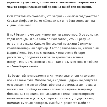
удалось осуществить, что-то она сознательно отвергла, но в
чем-то сохранила за собой право на такой тип по жизни.
Остается только сожалеть, что задуманный ею в содружестве с
Сержем Лифарем балет «Федра» так и не был воплощен на
сцене Большого.
В ней было что-то эротичное, почти запретное. О ее романах
ходят легенды. И она сама признавалась, что ни разу не
встретила отказа. Однако Плисецкой по жизни был нужен
комплементарный партнер. А вот с равновеликим, каким был
Марис Лиепа, брак не сложился, и они очень быстро
расстались, продолжая какое-то время совместные
выступления, в частности в «Дон Кихоте», «Легенде о любви»
и «Анне Карениной».
Ее бешеный темперамент и импульсивная энергия сметали
все на своем пути. Многие годы Родион Щедрин не допускал
ее к вождению автомобиля, ибо она стремилась до предела
выжать газ.
Вообще ей очень повезло с мужем. А ему еще
больше! Как правило, он находился в тени прожекторов ее
ошеломляющего успеха, но при этом спасал, поддерживал,
помогал, смягчая повороты судьбы и
резкости Майи по