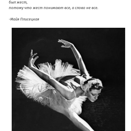
был жест,
потому что жест понимают все, а слово не все.
-Майя Плисецкая