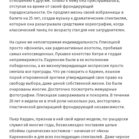
отношению к другим. Только к нему она прислушивалась,
отступая на время от своей фрондирующей
парадоксальности. Он продлил жизнь своей избранницы в
балете на 25 лет, создав музыку к драматическим спектаклям,
которые она разыгрывала средствами хореографии, когда
классический танец по возрасту стал для нее затруднителен.
На сцене же неповторимая индивидуальность Плисецкой
просто «фонила», как радиоактивные изотопы, пробивая
самых непосвященных. Лукавое кокетство Китри и гордая
непримиримость Лауренсии были в ее исполнении
победоносны, а их жизнеутверждающая экспрессия просто
сметала все преграды. Что уж говорить о Кармен, языком
порой откровенной эротики утверждающей свое право на
свободу выбора, даже ценой собственной жизни. Ею были
очарованы многие. Достаточно посмотреть мемуарные
фотографии. Плисецкая завораживала и покоряла. В течении
20 лет я видела ее в этой роли несколько раз, восторгаясь
пластической декларацией фрондирующей независимости.
Пьер Карден, признав в ней свой идеал модели, по-рыцарски
служил ей многие годы, безвозмездно поставляя целые
обоймы сценических костюмов – начиная от «Анны
Карениной» и для всех последующих спектаклей.
Даже черное