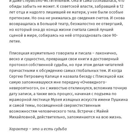
и даже стервозно-мстительным. Она и сама сознавалась, что
обиды забыть не может. К советской власти, забравшей в 12
лет отца и надолго лишившей ее матери, у нее были особые
претензии. Но она не унижалась до сведения счетов. И снова
возвращалась в Большой театр, безжалостно ее отвергший,
но который она до конца жизни считала самой лучшей
сценой в мире, собираясь на ней отпраздновать свое 90-
летие.
Плисецкая изумительно говорила и писала – лаконично,
веско и сущностно, превращая свои книги в достоверный
протокол собственной судьбы, но при этом делая читателей
причастными к обсуждению самых глобальных тем. И когда
Сергею Петровичу Капице я назвала беседу с Плисецкой как
самую запомнившуюся мне передачу «Очевидного-
невероятного», он с живостью откликнулся, вспомнив точную
дату записи, а также весь процесс, начиная с подъема по
мраморной лестнице Музея изящных искусств имени Пушкина
и самой темы, посвященной сверхестественным
возможностям человеческого тела. Встречи с Майей
Михайловной, действительно, запоминаются на всю жизнь.
Характер – это и есть судьба