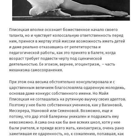
Плисецкая вполне осознает божественное начало своего
таланта, но и чувствует колоссальную ответственность перед
ним, принеся в жертву этой миссии возможность иметь детей
и даже реально отказавшись от репетиторства и
педагогической работы, как это принято в балете, когда
возраст требует подвести черту под сценической
деятельностью. Ее эгоизм, вернее, эгоцентризм,
– часть
механизма самосохранения.
При этом она весьма обстоятельно консультировала и с
царственным величием благословляла одаренную молодежь,
основав даже конкурс собственного имени. Но Майя
Плисецкая не соглашалась на рутинную выучку своих адептов.
Поэтому у нее было собственных учеников, как у Вагановой,
Мессерера, Улановой или Семеновой. Возможно, еще и
потому, что дар этой балерины уникален и подражать ему
невозможно. А сама она как бы вне всяких школ, хотя у нее
были учителя, и прежде всего мать, киноактриса, очень рано
заметившая ее одаренность, но, к сожалению, попавшая, как