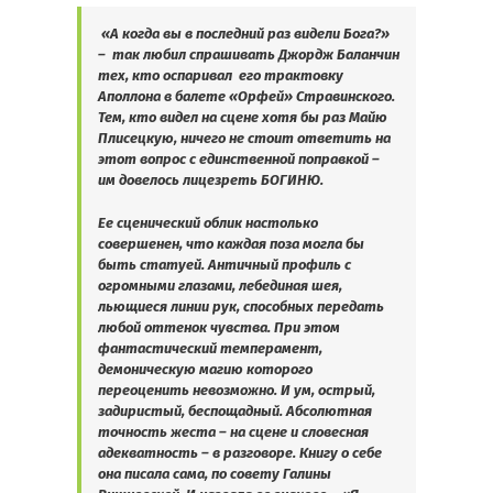
«А когда вы в последний раз видели Бога?»
–
так любил спрашивать Джордж Баланчин
тех, кто оспаривал
его трактовку
Аполлона в балете «Орфей» Стравинского.
Тем, кто видел на сцене хотя бы раз Майю
Плисецкую, ничего не стоит ответить на
этот вопрос с единственной поправкой –
им довелось лицезреть БОГИНЮ.
Ее сценический облик настолько
совершенен, что каждая поза могла бы
быть статуей. Античный профиль с
огромными глазами, лебединая шея,
льющиеся линии рук, способных передать
любой оттенок чувства. При этом
фантастический темперамент,
демоническую магию которого
переоценить невозможно. И ум, острый,
задиристый, беспощадный. Абсолютная
точность жеста – на сцене и словесная
адекватность – в разговоре. Книгу о себе
она писала сама, по совету Галины