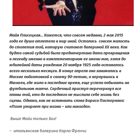
Майя Плисецкая… Кажется, что совсем недавно, 2 мая 2015
года ее душа отлетела в мир иной. Осталась
совсем малость
до столетия той, которую считают балериной ХХ века. Как
будто самой судьбой была предначертана дата превращения
в легенду именно в комплементарном ее имени мае, хотя до
юбилейной даты рождения 20 ноября 1925 года оставалось
всего несколько месяцев. В конце апреля она занималась в
Москве подготовкой к своему 90-летию, а вернувшись в
Мюнхен, где жила в последние время, еще успела побывать на
футбольном матче. Сердечный приступ перечеркнул все
планы той, кто до последнего не мыслила себе жизнь без
сцены. Однако, как не вспомнить слова Бориса Пастернака:
«Поэт умирает при жизни – или никогда».
Выше Майи только Бог!
– итальянская балерина
Карла Фраччи