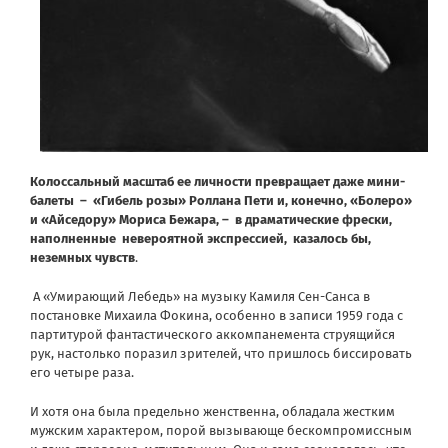
Колоссальный масштаб ее личности превращает даже мини-
балеты
–
«Гибель розы» Роллана Пети и, конечно, «Болеро»
и «Айседору» Мориса Бежара, –
в драматические фрески,
наполненные
невероятной экспрессией,
казалось бы,
неземных чувств
.
А «Умирающий Лебедь» на музыку Камиля Сен-Санса в
постановке Михаила Фокина, особенно в записи 1959 года с
партитурой фантастического аккомпанемента струящийся
рук, настолько поразил зрителей, что пришлось биссировать
его четыре раза.
И хотя она была предельно женственна, обладала жестким
мужским характером, порой вызывающе бескомпромиссным