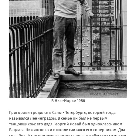
В Нью-Йорке 1986
Григорович родился в Санкт-Петербурге, который тогда
назывался Ленинградом. В семье он был не первым
танцовщиком: его дядя Георгий Розай был одноклассником
Вацлава Нижинского и в школе считался его соперником. Два
года Розай с огромным успехом танцевал в «Русских сезонах»