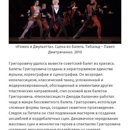
«Ромео и Джульетта». Сцена из балета. Тибальд – Павел
Дмитриченко. 2010
Григоровичу удалось вывести советский балет из кризиса.
Балеты Григоровича созданы в нерасторжимом единстве
музыки, хореографии и сценографии. Он возродил
неоклассицизм, классический танец, усложненный и
модернизированный, обогащенный и элементами других
пластических направлений, стал основой всех балетов
Григоровича. «Неоклассицист» Джордж Баланчин работал
чаще в жанре бессюжетного балета. Григорович, используя
сложные формы танца, создавал сюжетное произведение.
Следом за Петипа он стал подлинным мастером в создании
ансамблей и кордебалетных сцен. Динамичное чередование
массовых сцен и монологов героев в спектаклях Григоровича
усиливает эмоциональное воздействие на зрителя.