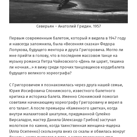
Северьян – Анатолий Гридин. 1957
Первым современным балетом, который я видела в 1947 году
и навсегда запомнила, была «Весенняя сказка» Федора
Лопухова, будущего ментора и друга Григоровича. Могло ли
мне прийти в голову, что в последнем массовом танце на
музыку романса Петра Чайковского «День ли царит, тишина
ли ночная…» я вижу среди прочих танцовщиков кордебалета
будущего великого хореографа?
С Григоровичем я познакомилась через друга нашей семьи,
Юрия Иосифовича Слонимского, известного балетного
критика и историка балета. Именно Слонимский помогал
советами начинающему хореографу Григоровичу и верил в
его талант. А после премьеры «Каменного цветка», когда
внутри малахитовой шкатулки, придуманной Сулейко
Вирсаладзе, мастер Данила (Александр Грибов) застучал
молотком по камню, когда таинственная женщина-ящерка
(Алла Осипенко) скользнула вниз со скалы и обвилась вокруг