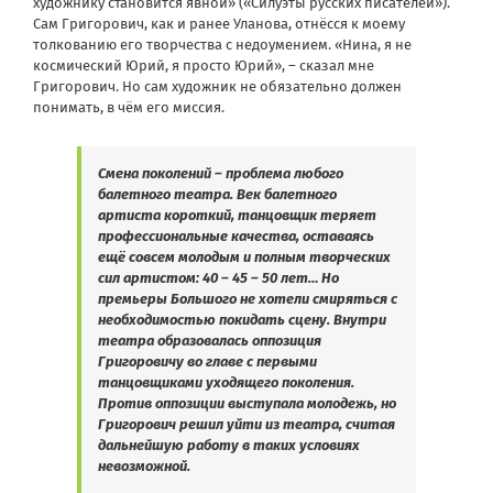
художнику становится явной» («Силуэты русских писателей»).
Сам Григорович, как и ранее Уланова, отнёсся к моему
толкованию его творчества с недоумением. «Нина, я не
космический Юрий, я просто Юрий», – сказал мне
Григорович. Но сам художник не обязательно должен
понимать, в чём его миссия.
Смена поколений – проблема любого
балетного театра. Век балетного
артиста короткий, танцовщик теряет
профессиональные качества, оставаясь
ещё совсем молодым и полным творческих
сил артистом: 40 – 45 – 50 лет… Но
премьеры Большого не хотели смиряться с
необходимостью покидать сцену. Внутри
театра образовалась оппозиция
Григоровичу во главе с первыми
танцовщиками уходящего поколения.
Против оппозиции выступала молодежь, но
Григорович решил уйти из театра, считая
дальнейшую работу в таких условиях
невозможной.