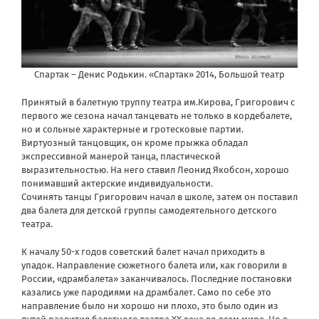
Спартак – Денис Родькин. «Спартак» 2014, Большой театр
Принятый в балетную труппу театра им.Кирова, Григорович с
первого же сезона начал танцевать не только в кордебалете,
но и сольные характерные и гротесковые партии.
Виртуозный танцовщик, он кроме прыжка обладал
экспрессивной манерой танца, пластической
выразительностью. На него ставил Леонид Якобсон, хорошо
понимавший актерские индивидуальности.
Сочинять танцы Григорович начал в школе, затем он поставил
два балета для детской группы самодеятельного детского
театра.
К началу 50-х годов советский балет начал приходить в
упадок. Направление сюжетного балета или, как говорили в
России, «драмбалета» заканчивалось. Последние постановки
казались уже пародиями на драмбалет. Само по себе это
направление было ни хорошо ни плохо, это было один из