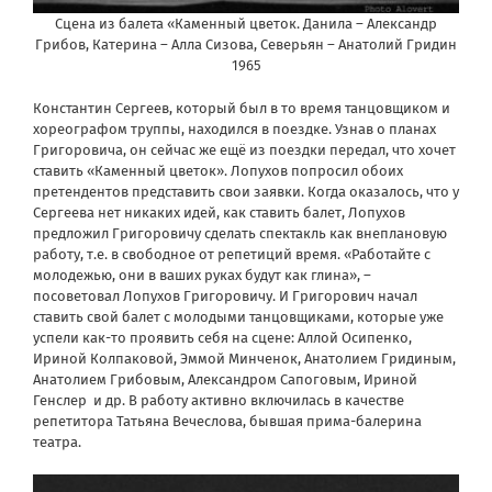
Сцена из балета «Каменный цветок. Данила – Александр
Грибов, Катерина – Алла Сизова, Северьян – Анатолий Гридин
1965
Константин Сергеев, который был в то время танцовщиком и
хореографом труппы, находился в поездке. Узнав о планах
Григоровича, он сейчас же ещё из поездки передал, что хочет
ставить «Каменный цветок». Лопухов попросил обоих
претендентов представить свои заявки. Когда оказалось, что у
Сергеева нет никаких идей, как ставить балет, Лопухов
предложил Григоровичу сделать спектакль как внеплановую
работу, т.е. в свободное от репетиций время. «Работайте с
молодежью, они в ваших руках будут как глина», –
посоветовал Лопухов Григоровичу. И Григорович начал
ставить свой балет с молодыми танцовщиками, которые уже
успели как-то проявить себя на сцене: Аллой Осипенко,
Ириной Колпаковой, Эммой Минченок, Анатолием Гридиным,
Анатолием Грибовым, Александром Сапоговым, Ириной
Генслер
и др. В работу активно включилась в качестве
репетитора Татьяна Вечеслова, бывшая прима-балерина
театра.