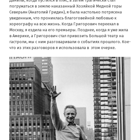
Данилы, когда пустился в пляс, а затем трагически стал
погружаться в землю наказанный Хозяйкой Медной горы
Северьян (Анатолий Гридин), я была настолько потрясена
увиденным, что прониклась благоговейной любовью к
хореографу на всю жизнь. Когда Григорович переехал в
Москву, я ездила на его премьеры. Позднее, когда я уже жила
в Америке, а Григорович стал привозить Большой театр на
гастроли, мы с ним разговаривали о событиях прошлого. Кое-
что из этих разговоров я использовала в
этом очерке.