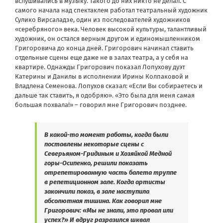
вслушивались в музыку. Такого до них никто не делал. С
самого начала над спектаклем работал театральный художник
Сулико Вирсаладзе, один из последователей художников
«серебряного» века. Человек высокой культуры, талантливый
художник, он остался верным другом и единомышленником
Григоровича до конца дней. Григорович начинал ставить
отдельные сцены еще даже не в залах театра, а у себя на
квартире. Однажды Григорович показал Лопухову дуэт
Катерины и Данилы в исполнении Ирины Колпаковой и
Владлена Семенова. Лопухов сказал: «Если Вы собираетесь и
дальше так ставить, я одобряю». «Это была для меня самая
большая похвала!» – говорил мне Григорович позднее.
В какой-то момент работы, когда были
поставлены некоторые сцены с
Северьяном-Гридиным и Хозяйкой Медной
горы-Осипенко, решили показать
отрепетированную часть балета труппе
в репетиционном зале. Когда артисты
закончили показ, в зале наступила
абсолютная тишина. Как говорил мне
Григорович: «Мы не знали, это провал или
успех?» И вдруг разразился шквал