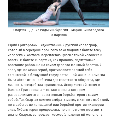
Спартак – Денис Родькин, Фригия – Мария Виноградова
«Спартак»
Юрий Григорович – единственный русский хореограф,
который в середине прошлого века поднял в балете тему
человека и космоса, переплетающуюся с темой человека и
власти. В балете «Спартак», как правило, видят только
восстание рабов, но на самом деле это мощный балетный
эпос, где
показан герой, противопоставивший себя
гигантской
и бездушной государственной машине
Тема эта
была абсолютно необычна для советского общества, где
личность всегда была принижена. Исторический сюжет в
балетах Григоровича – только фон, на котором
разворачивается и нравственная борьба героя с самим
собой. Так Спартак должен выбрать между жизнью с любимой,
но в рабстве до конца дней или борьбой против «империи
зла». Гибель героя предрешена, но он не может поступить
иначе. Спартак вопрошает космос (знаменитый монолог с