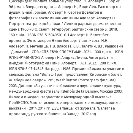
Цискаридзе: «Полёта вольное упорство...». Аловерт Н. Борис
Эйфман. Вчера, сегодня .... Аловерт Н., Боде Лео. Разговор по
душам. E-mail роман. Аловерт Н. Сергей Довлатов в
фотографиях и воспоминаниях Нины Аловерт. Аловерт Н.
Портрет театральной эпохи / Ленинградская драматическая
сцена 1960-70-х. Санкт-Петербург: Балтийские сезоны, 2018.
160 с. Ил. - ISBN 978-5-6040501-0-1 Аловерт Н. Балет: бег
времени. Фотогалерея Нины Аловерт / авт. - сост. Н.Н.
Аловерт, Н. Метелица, Т.В. Власова, С.В. Лалетин, В.Г. Рашкович
- Дальский - СПб.: СПБ ГБУК СПбГМТиМИ, 2021. - 300 с., ил. - ISBN
978-5-91461-070-5 Аловерт Н. Андрис Лиепа. Автографы и
имиджи. Фотографии Нины Аловерт. - АСТ, 2022. - 208 с., ил. -
ISBN 978-5-17-14545 Награды: 1986. Премия «Эмми» за участие в
съёмках фильма "Вольф Трап представляет Кировский балет:
«Лебединое озеро». PBS, Washington (фотограф фильма)
2003. Диплом «За участие в сближении двух великих культур»,
международный фестиваль «Benois de la Danse», Москва 2003.
Диплом и медаль за участие в Международной выставке
ЛенЭКСПО. Многочисленные персональные международные
выставки - 2014-2017 гг "Душа танца" от журнала "Балет" за
пропаганду русского балета на Западе. 2017 год