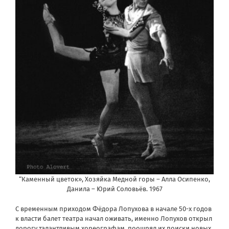
“Каменный цветок», Хозяйка Медной горы – Алла Осипенко,
Данила – Юрий Соловьёв. 1967
С временным приходом Фёдора Лопухова в начале 50-х годов
к власти балет театра начал оживать, именно Лопухов открыл
дорогу талантливым хореографам, поощрял их поиски новых