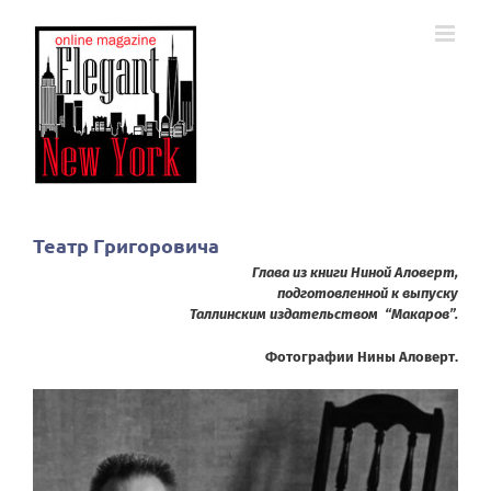
Skip
to
content
Театр Григоровича
Глава из книги Ниной Аловерт,
подготовленной к выпуску
Таллинским издательством
“Макаров”.
Фотографии Нины Аловерт.