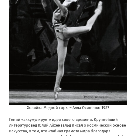
Хозяйка Медной горы – Алла Осипенко 1957
Гений «аккумулирует» идеи своего времени. Крупнейший
литературовед Юлий Айхенвальд писал о космической основе
искусства, о том, что «тайная грамота мира благодаря