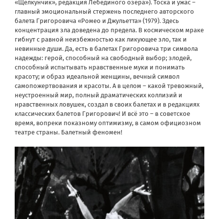
«Щелкунчик», редакция Лебединого озера»). Тоска и ужас –
главный эмоциональный стержень последнего авторского
балета Григоровича «Ромео и Джульетта» (1979). Здесь
концентрация зла доведена до предела. В космическом мраке
гибнут с равной неизбежностью как ликующее зло, так и
невинные души. Да, есть в балетах Григоровича три символа
надежды: герой, способный на свободный выбор; злодей,
способный испытывать нравственные муки и понимать
красоту; и образ идеальной женщины, вечный символ
самопожертвования и красоты. А в целом – какой тревожный,
неустроенный мир, полный драматических коллизий и
нравственных ловушек, создал в своих балетах и в редакциях
классических балетов Григорович! И всё это – в советское
время, вопреки показному оптимизму, в самом официозном
театре страны. Балетный феномен!