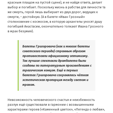
красным плащом на пустой сцене), и не найдя ответа, делает
выбор и погибает. Поскольку жизнь в рабстве для личности та
же смерть, герой лишь выбирает из двух дорог, ведущих к
смерти, – достойную. (А в балете «Иван Грозный»
столкновение с космосом, в которую архангелы уносят душу
погибшей Анастасии, окончательно толкают Ивана Грозного
в мрак безумия).
Балеты Григоровича (как и многие балеты
советского периода) странным образом
противостояли официозному оптимизму.
Так лучшие спектакли драмбалета были
созданы по литературным произведениям с
трагическим концом. Ещё в первых
балетах Григоровича сохранялась чёткая
эстетическая пропорция между светом и
мраком.
Невозможность человеческого счастья и неизбежность
разлук ещё существовали в гармонии с возвышенными
характерами героев («Каменный цветок», «Легенда о любви»,