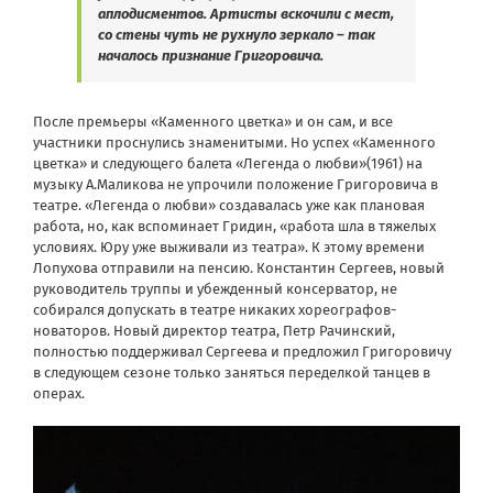
аплодисментов. Артисты вскочили с мест,
со стены чуть не рухнуло зеркало – так
началось признание Григоровича.
После премьеры «Каменного цветка» и он сам, и все
участники проснулись знаменитыми. Но успех «Каменного
цветка» и следующего балета «Легенда о любви»(1961) на
музыку А.Маликова не упрочили положение Григоровича в
театре. «Легенда о любви» создавалась уже как плановая
работа, но, как вспоминает Гридин, «работа шла в тяжелых
условиях. Юру уже выживали из театра». К этому времени
Лопухова отправили на пенсию. Константин Сергеев, новый
руководитель труппы и убежденный консерватор, не
собирался допускать в театре никаких хореографов-
новаторов. Новый директор театра, Петр Рачинский,
полностью поддерживал Сергеева и предложил Григоровичу
в следующем сезоне только заняться переделкой танцев в
операх.