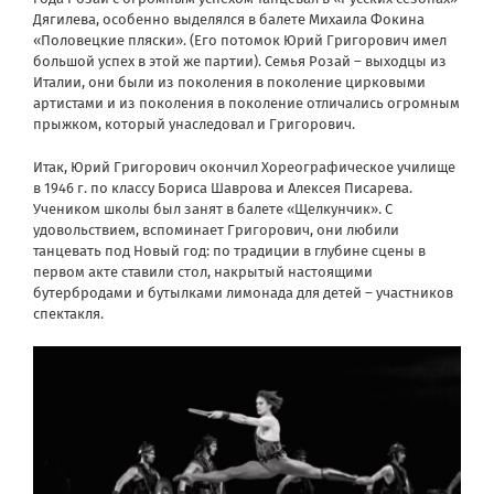
Дягилева, особенно выделялся в балете Михаила Фокина
«Половецкие пляски». (Его потомок Юрий Григорович имел
большой успех в этой же партии). Семья Розай – выходцы из
Италии, они были из поколения в поколение цирковыми
артистами и из поколения в поколение отличались огромным
прыжком, который унаследовал и Григорович.
Итак, Юрий Григорович окончил Хореографическое училище
в 1946 г. по классу Бориса Шаврова и Алексея Писарева.
Учеником школы был занят в балете «Щелкунчик». С
удовольствием, вспоминает Григорович, они любили
танцевать под Новый год: по традиции в глубине сцены в
первом акте ставили стол, накрытый настоящими
бутербродами и бутылками лимонада для детей – участников
спектакля.