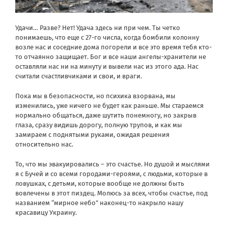
Удачи… Разве? Нет! Удача здесь ни при чем. Ты четко
понимаешь, что еще с 27-го числа, когда бомбили колонну
возле нас и соседние дома погорели и все это время тебя кто-
то отчаянно защищает. Бог и все наши ангелы-хранители не
оставляли нас ни на минуту и ​​вывели нас из этого ада. Нас
считали счастливчиками и свои, и враги.
Пока мы в безопасности, но психика взорвана, мы
изменились, уже ничего не будет как раньше. Мы стараемся
нормально общаться, даже шутить понемногу, но закрыв
глаза, сразу видишь дорогу, полную трупов, и как мы
замираем с поднятыми руками, ожидая решения
относительно нас.
То, что мы эвакуировались – это счастье. Но душой и мыслями
я с Бучей и со всеми городами-героями, с людьми, которые в
ловушках, с детьми, которые вообще не должны быть
вовлечены в этот пиздец. Молюсь за всех, чтобы счастье, под
названием “мирное небо” наконец-то накрыло нашу
красавицу Украину.