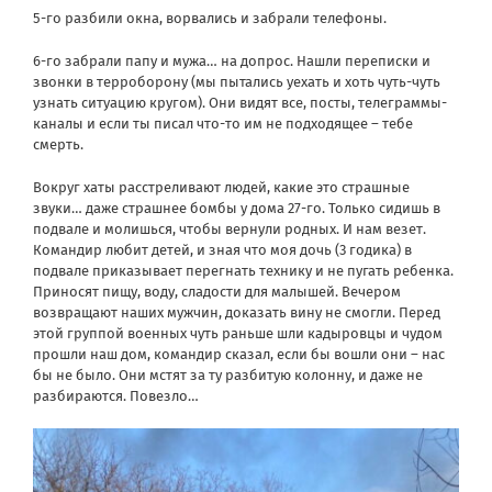
5-го разбили окна, ворвались и забрали телефоны.
6-го забрали папу и мужа… на допрос. Нашли переписки и
звонки в терроборону (мы пытались уехать и хоть чуть-чуть
узнать ситуацию кругом). Они видят все, посты, телеграммы-
каналы и если ты писал что-то им не подходящее – тебе
смерть.
Вокруг хаты расстреливают людей, какие это страшные
звуки… даже страшнее бомбы у дома 27-го. Только сидишь в
подвале и молишься, чтобы вернули родных. И нам везет.
Командир любит детей, и зная что моя дочь (3 годика) в
подвале приказывает перегнать технику и не пугать ребенка.
Приносят пищу, воду, сладости для малышей. Вечером
возвращают наших мужчин, доказать вину не смогли. Перед
этой группой военных чуть раньше шли кадыровцы и чудом
прошли наш дом, командир сказал, если бы вошли они – нас
бы не было. Они мстят за ту разбитую колонну, и даже не
разбираются. Повезло…