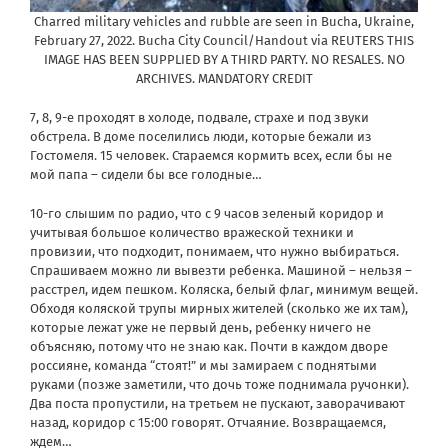
Charred military vehicles and rubble are seen in Bucha, Ukraine,
February 27, 2022. Bucha City Council/Handout via REUTERS THIS
IMAGE HAS BEEN SUPPLIED BY A THIRD PARTY. NO RESALES. NO
ARCHIVES. MANDATORY CREDIT
7, 8, 9-е проходят в холоде, подвале, страхе и под звуки
обстрела. В доме поселились люди, которые бежали из
Гостомеля. 15 человек. Стараемся кормить всех, если бы не
мой папа – сидели бы все голодные…
10-го слышим по радио, что с 9 часов зеленый коридор и
учитывая большое количество вражеской техники и
провизии, что подходит, понимаем, что нужно выбираться.
Спрашиваем можно ли вывезти ребенка. Машиной – нельзя –
расстрел, идем пешком. Коляска, белый флаг, минимум вещей.
Обходя коляской трупы мирных жителей (сколько же их там),
которые лежат уже не первый день, ребенку ничего не
объясняю, потому что не знаю как. Почти в каждом дворе
россияне, команда “стоят!” и мы замираем с поднятыми
руками (позже заметили, что дочь тоже поднимала ручонки).
Два поста пропустили, на третьем не пускают, заворачивают
назад, коридор с 15:00 говорят. Отчаяние. Возвращаемся,
ждем…