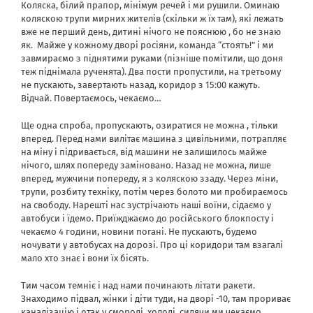
Коляска, білий прапор, мінімум речей і ми рушили. Оминаю
коляскою трупи мирних жителів (скільки ж їх там), які лежать
вже не перший день, дитині нічого не пояснюю , бо не знаю
як.
Майже у кожному дворі росіяни, команда “стоять!” і ми
завмираємо з піднятими руками (пізніше помітили, що доня
теж піднімала рученята). Два пости пропустили, на третьому
не пускають, завертають назад, коридор з 15:00 кажуть.
Відчай. Повертаємось, чекаємо…
Ще одна спроба, пропускають, озиратися не можна , тільки
вперед. Перед нами вилітає машина з цивільними, потрапляє
на міну і підривається, від машини не залишилось майже
нічого, шлях попереду заміновано. Назад не можна, лише
вперед, мужчини попереду, я з коляскою ззаду. Через міни,
трупи, розбиту техніку, потім через болото ми пробираємось
на свободу. Нарешті нас зустрічають наші воїни, сідаємо у
автобуси і їдемо. Приїжджаємо до російського блокпосту і
чекаємо 4 години, новини погані. Не пускають, будемо
ночувати у автобусах на дорозі. Про ці коридори там взагалі
мало хто знає і вони їх бісять.
Тим часом темніє і над нами починають літати ракети.
Знаходимо підвал, жінки і діти туди, на дворі -10, там прориває
каналізацію і отак у смороді, холоді, сидячи ми чекаємо