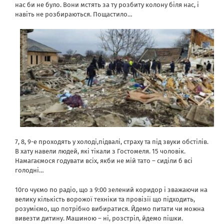
нас би не було. Вони мстять за ту розбиту колону біля нас, і
навіть не розбираються. Пощастило…
7, 8, 9-е проходять у холоді,підвалі, страху та під звуки обстілів.
В хату навели людей, які тікали з Гостомеля. 15 чоловік.
Намагаємося годувати всіх, якби не мій тато – сиділи б всі
голодні…
10го чуємо по радіо, що з 9:00 зелений коридор і зважаючи на
велику кількість ворожої техніки та провізії що підходить,
розуміємо, що потрібно вибиратися. Йдемо питати чи можна
вивезти дитину. Машиною – ні, розстріл, йдемо пішки.