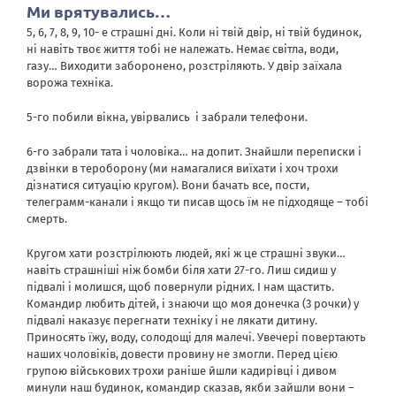
Ми врятувались…
5, 6, 7, 8, 9, 10- е страшні дні. Коли ні твій двір, ні твій будинок,
ні навіть твоє життя тобі не належать. Немає світла, води,
газу… Виходити заборонено, розстріляють. У двір заїхала
ворожа техніка.
5-го побили вікна, увірвались
і забрали телефони.
6-го забрали тата і чоловіка… на допит. Знайшли переписки і
дзвінки в тероборону (ми намагалися виїхати і хоч трохи
дізнатися ситуацію кругом). Вони бачать все, пости,
телеграмм-канали і якщо ти писав щось їм не підходяще – тобі
смерть.
Кругом хати розстрілюють людей, які ж це страшні звуки…
навіть страшніші ніж бомби біля хати 27-го. Лиш сидиш у
підвалі і молишся, щоб повернули рідних. І нам щастить.
Командир любить дітей, і знаючи що моя донечка (3 рочки) у
підвалі наказує перегнати техніку і не лякати дитину.
Приносять їжу, воду, солодощі для малечі. Увечері повертають
наших чоловіків, довести провину не змогли. Перед цією
групою військових трохи раніше йшли кадирівці і дивом
минули наш будинок, командир сказав, якби зайшли вони –