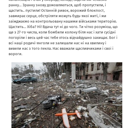
ранку… Зранку знову домовляються, щоб пропустили, і
щастить.. пустили! Останній ривок, ворожий блокпост,
завмирає серце, обстріляти можуть будь-якої миті, і ми
заїжджаємо на контрольовану нашими військами територію.
Щастить… Хіба? Ні! Вдача тут ні до чого. Ти чітко розумієш, що
ще з 27-го числа, коли бомбили колону біля нас і хати сусідні
погоріли і весь цей час тебе хтось відчайдушно захищає. Бог і
всі наші родичі-янголи не залишали нас ні на хвилину і
вивели нас з того пекла. Нас вважали щасливчиками і свої і
вороги.