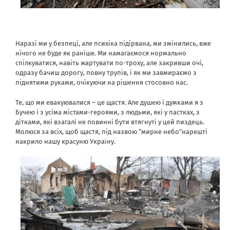
Наразі ми у безпеці, але психіка підірвана, ми змінились, вже
нічого не буде як раніше. Ми намагаємося нормально
спілкуватися, навіть жартувати по-троху, але закривши очі,
одразу бачиш дорогу, повну трупів, і як ми завмираємо з
піднятими руками, очікуючи на рішення стосовно нас.
Те, що ми евакуювалися – це щастя. Але душею і думками я з
Бучею і з усіма містами-героями, з людьми, які у пастках, з
дітками, які взагалі не повинні бути втягнуті у цей пиздець.
Молюся за всіх, щоб щастя, під назвою “мирне небо”нарешті
накрило нашу красуню Україну.