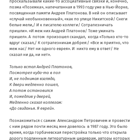
проскальзывали какие-то ассоциативные связки и, конечно,
поэма «Поземка», напечатанная в 1993 году уже в Нью-Йорке,
посвященная памяти Андрея Платонова. В ней он описывает
«случай необыкновенный», «как по улице Никитской/ Снеги
белые мели,/ И к писателю коллеги/ Сотрапезничать
пришли». «И меж них Андрей Платонов/ Тоже ужинать
пришел». А потом произошел скандал, когда «Только кто-то
вдруг сказал,/ К сотрапезникам добрея:/ «Все ж приятно, что
меж нас/ Нет ни одного еврея». И никто ему в ответ/ Не
сказал ни да, ни нет».
Только встал Андрей Платонов,
Посмотрел куда-то в пол
И, не поднимая взгляда,
К двери медленно пошел,
А потом остановился
И, помедлив у дверей,
Медленно сказал коллегам:
«До свиданья. Я еврей».
Познакомиться с самим Александром Петровичем и провести
с ним рядом почти месяц мне довелось в 1987 году. Это было
время, когда горбачевская перестройка только что открыла
дорогу подлинным литературным шедеврам, авторы которых