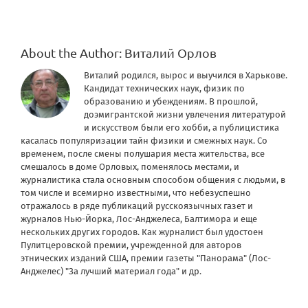
About the Author:
Виталий Орлов
Виталий родился, вырос и выучился в Харькове.
Кандидат технических наук, физик по
образованию и убеждениям. В прошлой,
доэмигрантской жизни увлечения литературой
и искусством были его хобби, а публицистика
касалась популяризации тайн физики и смежных наук. Со
временем, после смены полушария места жительства, все
смешалось в доме Орловых, поменялось местами, и
журналистика стала основным способом общения с людьми, в
том числе и всемирно известными, что небезуспешно
отражалось в ряде публикаций русскоязычных газет и
журналов Нью-Йорка, Лос-Анджелеса, Балтимора и еще
нескольких других городов. Как журналист был удостоен
Пулитцеровской премии, учрежденной для авторов
этнических изданий США, премии газеты "Панорама" (Лос-
Анджелес) "За лучший материал года" и др.