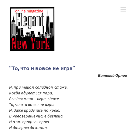
Skip
to
content
“То, что и вовсе не игра”
Виталий Орлов
И, при таком солидном стаже,
Когда одуматься пора,
Все для меня – игра и даже
То, что и вовсе не игра.
И, даже крадучись по краю,
В невозвращенца, в беглеца
И в эмиграцию играю.
И доиграю до конца.