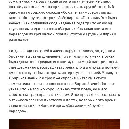
сожалению, я на биллиарде играть практически не умею,
поэтому для знакомства пришлось искать другой способ. В
одном из городских киосков «Союзпечати» среди старых
газет я обнаружил сборник А.Межирова «Теснина». Это была
невесть как попавшая сюда изданная года три тому назад
грузинским издательством «Мерани» большая книга его
переводов из грузинской поэзии, стихов о Грузии и лирики
разных лет.
Когда я подошел с ней к Александру Петровичу, он, одними
бровями выразив удивление, то ли тому, что у меня в руках
была достаточно редкая его книга, то ли моей напористости,
стал сдержанно расспрашивать меня, кто я и откуда и почему,
вместо того, чтобы загорать, интересуюсь поэзией. Узнав, что
я харьковчанин, он сразу же спросил, читал ли я стихи
замечательного харьковского поэта Бориса Чичибабина, а
узнав, что не только хорошо знаю стихи поэта, но и его
самого, стал расспрашивать о нем. Я же просил его рассказать
о тех «воскресших» писателях и поэтах, которых в это время
стали печатать в «Новом мире», «Знамени», «Дружбе
народов»…