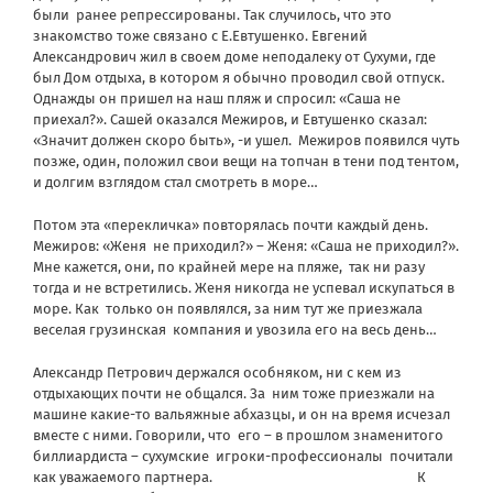
были ранее репрессированы. Так случилось, что это
знакомство тоже связано с Е.Евтушенко. Евгений
Александрович жил в своем доме неподалеку от Сухуми, где
был Дом отдыха, в котором я обычно проводил свой отпуск.
Однажды он пришел на наш пляж и спросил: «Саша не
приехал?». Сашей оказался Межиров, и Евтушенко сказал:
«Значит должен скоро быть», -и ушел. Межиров появился чуть
позже, один, положил свои вещи на топчан в тени под тентом,
и долгим взглядом стал смотреть в море…
Потом эта «перекличка» повторялась почти каждый день.
Межиров: «Женя не приходил?» – Женя: «Саша не приходил?».
Мне кажется, они, по крайней мере на пляже, так ни разу
тогда и не встретились. Женя никогда не успевал искупаться в
море. Как только он появлялся, за ним тут же приезжала
веселая грузинская компания и увозила его на весь день…
Александр Петрович держался особняком, ни с кем из
отдыхающих почти не общался. За ним тоже приезжали на
машине какие-то вальяжные абхазцы, и он на время исчезал
вместе с ними. Говорили, что его – в прошлом знаменитого
биллиардиста – сухумские игроки-профессионалы почитали
как уважаемого партнера. К