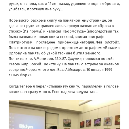
руках, он снова, как и 12 лет назад, удивленно поднял брови и,
улыбаясь, протянул мне руку…
Порывисто раскрыв книгу на памятной ему странице, он
сделал от руки исправления: зачеркнул название «Проза в
стихах» (Из поэмы) и написал «Бормотуха» (впоследствии так
была названа и новая книга стихов), вписал эпиграф:
«Патриотизм – последнее прибежище негодяя. Лев Толстой».
После этого на книге рядом с прежним автографом: «Виталию
Орлову на память об узкой теснине бытия земного.
Почтительно. А.Межиров. 15.Х.87. Сухуми», появился новый:
«Тесен мир Божий. Воистину. На память о встрече за океаном
сердечно.Через много лет. Ваш А.Межиров. 10 января 1999
г.Нью-Йорк».
Когда теперь я перелистываю эту книгу, параллелей в голове
возникает сразу много. Есть над чем задуматься…