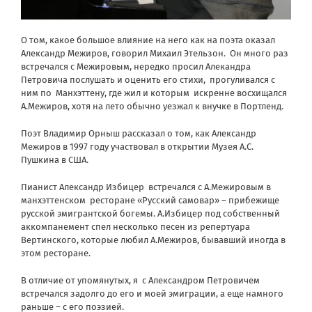
О том, какое большое влияние на него как на поэта оказал
Александр Межиров, говорил Михаил Этельзон. Он много раз
встречался с Межировым, нередко просил Алекандра
Петровича послушать и оценить его стихи, прогуливался с
ним по Манхэттену, где жил и которым искренне восхищался
А.Межиров, хотя на лето обычно уезжал к внучке в Портленд.
Поэт Владимир Орныш рассказал о том, как Александр
Межиров в 1997 году участвовал в открытии Музея А.С.
Пушкина в США.
Пианист Александр Избицер встречался с А.Межировым в
манхэттенском ресторане «Русский самовар» – прибежище
русской эмигрантской богемы. А.Избицер под собственный
аккомпанемент спел несколько песен из репертуара
Вертинского, которые любил А.Межиров, бывавший иногда в
этом ресторане.
В отличие от упомянутых, я с Александром Петровичем
встречался задолго до его и моей эмиграции, а еще намного
раньше – с его поэзией.