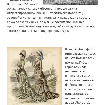
Belle Epoce “S” силуэт
обязан американской Gibson Girl. Персонажу из
иллюстрированной книжки. Стремясь его поворить,
европейские женщины наматывали на каркас из корсета
кружева вверх и вниз, покуда не достигались нужные
пропорции. Затем следовали подъюбники, чулки и подушки,
чтобы дополнительно подчеркнуть бёдра.
Камилла Клиффорд ,
выигравшая конкурс
на “кто больше всех
похож на Гибсон
Гёрл”. Камилла
неоднократно
наезжала из США в
Англию, окруженная
флёром достатка и
красоты, и в итоге
вышла замуж за
видного английского
лорда (Aberdate),