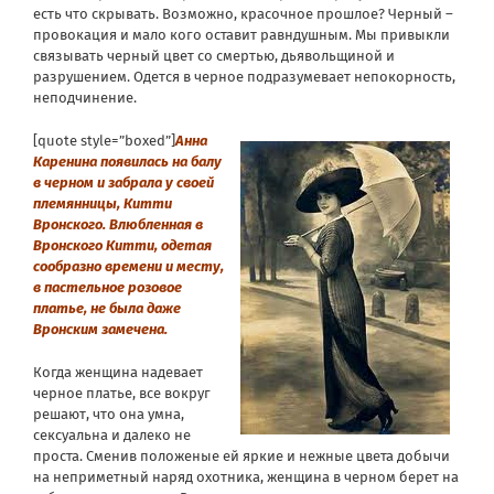
есть что скрывать. Возможно, красочное прошлое? Черный –
провокация и мало кого оставит равндушным. Мы привыкли
связывать черный цвет со смертью, дьявольщиной и
разрушением. Одется в черное подразумевает непокорность,
неподчинение.
[quote style=”boxed”]
Анна
Каренина появилась на балу
в черном и забрала у своей
племянницы, Китти
Вронского. Влюбленная в
Вронского Китти, одетая
сообразно времени и месту,
в пастельное розовое
платье, не была даже
Вронским замечена.
Когда женщина надевает
черное платье, все вокруг
решают, что она умна,
сексуальна и далеко не
проста. Сменив положеные ей яркие и нежные цвета добычи
на неприметный наряд охотника, женщина в черном берет на