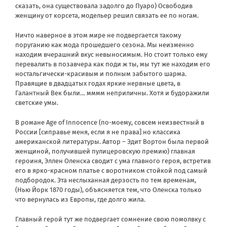
сказать, она существовала задолго до Пуаро) Освободив
женщину от корсета, модельер решил связать ее по ногам.
Ничто наверное в этом мире не подвергается такому
поруганию как мода прошедшего сезона. Мы неизменно
находим вчерашний вкус невыносимым. Но стоит только ему
перевалить в позавчера как поди ж ты, мы тут же находим его
ностальгически-красивым и полным забытого шарма.
Правящие в двадцатых годах яркие нервные цвета, в
Галантный Век были… мммм неприличны. Хотя и будоражили
светские умы.
В романе Age of Innocence (по-моему, совсем неизвестный в
России [сиправье меня, если я не права] но классика
американской литературы. Автор – Эдит Вортон была первой
женщиной, получившей пулицеровскую премию) главная
героиня, Эллен Оленска сводит с ума главного героя, встретив
его в ярко-красном платье с воротником стойкой под самый
подбородок. Эта неслыханная дерзость по тем временам,
(Нью Йорк 1870 годы), объясняется тем, что Оленска только
что вернулась из Европы, где долго жила.
Главный герой тут же подвергает сомнение свою помолвку с