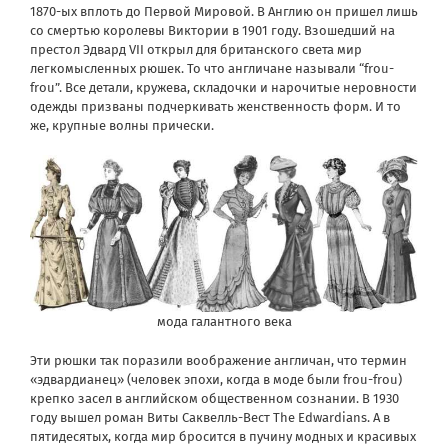
1870-ых вплоть до Первой Мировой. В Англию он пришел лишь
со смертью королевы Виктории в 1901 году. Взошедший на
престол Эдвард VII открыл для британского света мир
легкомысленных рюшек. То что англичане называли “frou-
frou”. Все детали, кружева, складочки и нарочитые неровности
одежды призваны подчеркивать женственность форм. И то
же, крупные волны прически.
мода галантного века
Эти рюшки так поразили воображение англичан, что термин
«эдвардианец» (человек эпохи, когда в моде были frou-frou)
крепко засел в английском общественном сознании. В 1930
году вышел роман Виты Саквелль-Вест The Edwardians. А в
пятидесятых, когда мир бросится в пучину модных и красивых