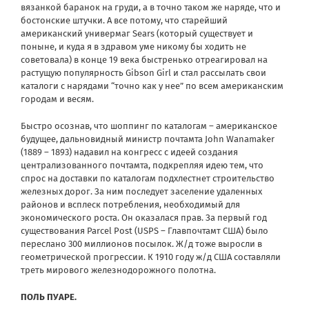
вязанкой баранок на груди, а в точно таком же наряде, что и
бостонские штучки. А все потому, что старейший
американский универмаг Sears (который существует и
поныне, и куда я в здравом уме никому бы ходить не
советовала) в конце 19 века быстренько отреагировал на
растущую популярность Gibson Girl и стал рассылать свои
каталоги с нарядами “точно как у нее” по всем американским
городам и весям.
Быстро осознав, что шоппинг по каталогам – американское
будущее, дальновидный министр почтамта John Wanamaker
(1889 – 1893) надавил на конгресс с идеей создания
централизованного почтамта, подкрепляя идею тем, что
спрос на доставки по каталогам подхлестнет строительство
железных дорог. За ним последует заселение удаленных
районов и всплеск потребления, необходимый для
экономического роста. Он оказалася прав. За первый год
существования Parcel Post (USPS – Главпочтамт США) было
переслано 300 миллионов посылок. Ж/д тоже выросли в
геометрической прогрессии. К 1910 году ж/д США составляли
треть мирового железнодорожного полотна.
ПОЛЬ ПУАРЕ.