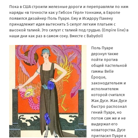
Пока в США строили железные дороги и переправляли по ним
наряды «в точности как у Гибсон Гёрл» тоннами, в Европе
появился дизайнер Поль Пуаре. Ему и Исидору Пакену
принадлежит идея вытеснить S силуэт легким платьем с
высокой талией. Это силуэт с талией под грудью. (Empire line) в
наши дни как раз в самом соку. Вместе с Babydoll
Поль Пуаре
дерзнул также
пойти против
общей пастельной
гаммы Belle
Époque,
законодательем и
исполнителем
которой считался
Жак Дусе. Жак Дусе
быстро распознал
гений Пуаре, но
потом сам же и не
выдержал его
новаторства. Дусе
пригласил Пуаре к