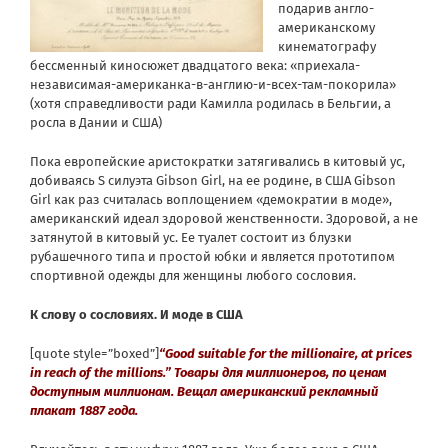
подарив англо-
американскому
кинематографу
бессменный киносюжет двадцатого века: «приехала-
независимая-американка-в-англию-и-всех-там-покорила»
(хотя справедливости ради Кaмилла родилась в Бельгии, а
росла в Дании и США)
Пока европейские аристократки затягивались в китовый ус,
добиваясь S силуэта Gibson Girl, на ее родине, в США Gibson
Girl как раз считалась воплощением «демократии в моде»,
американский идеал здоровой женственности. Здоровой, а не
затянутой в китовый ус. Ее туалет состоит из блузки
рубашечного типа и простой юбки и является прототипом
спортивной одежды для женщины любого сословия.
К слову о сословиях. И моде в США
[quote style=”boxed”]
“Good suitable for the millionaire, at prices
in reach of the millions.” Товары для миллионеров, по ценам
доступным миллионам. Вещал американский рекламный
плакат 1887 года.