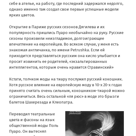
себе в ателье, на работу, где последний задержался недолго,
однако именно там создал свои первые успешные модели
ярких цветов.
Открытие в Париже русских сезонов Дягилева и их
популярность пришлись Пуаро необычайно на руку. Русские
сезоны произвели неизгладимое, долгоиграющее
впечатление на европейцев. Во всяком случае, у меня есть
знакомая англичанка, по имени Petrushka. Если ей
приходится представляться русским она кисло улыбается и
просит извинить ее родителей, «экзальтированных
интеллигентов, которым очень нравится Стравинский»
Кстати, толчком моды на тиару послужил русский кокошник.
Хотя русское влияние на европейскую моду в 10-х 20-х годах
принято считать очень сильным, кокошником-тиарой можно
ограничиться. Весь остальной «ля рюс» в моде это брызги
балетов Шахерезада и Клеопатра.
Переводил театральные
цвета и фасоны на язык
общественной моды Поль
Пуаро. Он вытеснял