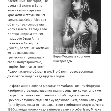
пастельные, благородные
цвета и S силуэты Belle
эпохи своими яркими
красками и струящимися
силуэтами. Celebrities как
обычно транслировали
моду в массы. Сегодня это
Бритни Спирс, а сто лет
назад это были Анна
Павлова и Айседора
Дункан, балетные костюмы
которых навеяны
Вера Фокина в костюме
греческими туниками. И
Шахерезады.
своей популярностью,
Empire Line платья Поля
Пуаро частично обязаны им. Это были провозвестники
джазового модерна двадцатых годов.
На фото Анна Павлова в платье от Mariano Fortuny. Фортуни
изобрел метод окраживания ткани овощным соком, а так же
разработал очень необычный способ отделки шелка.
Греческие туники служили ему вдохновеньем, равно как и для
Поля Пуаре, когда тот создавал свои свободные силуэты. Уже в
1980-х, когда японские дизайнеры заявят о себе, Issey Miyake