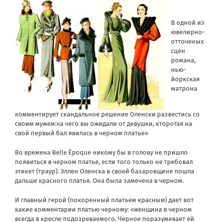
В одной из
ювелирно-
отточеных
сцен
романа,
нью-
йоркская
матрона
комментирует скандальное решение Оленски развестись со
своим мужем:«а чего вы ожидали от девушки, кторотая на
свой первый бал явилась в черном платье»
Во времена Belle Époque никому бы в голову не пришло
появиться в черном платье, если того только не требовал
этикет (траур). Эллен Оленска в своей базаровщине пошла
дальше красного платья. Она была замечена в черном.
И главный герой (покоренный платьем красным) дает вот
какие комментарии платью черному: «женщина в черном
всегда в кресле подозреваемого. Черное поразумевает ей