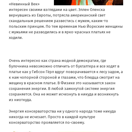
«Невинный Век»
интересен своими взглядами на цвет. Эллен Оленска
вернувшись из Европы, потрясла американский свет
скандальным решением развестись с мужем, каким-то
польским принцем. По тем временам Нью Йоркские женщины
с мужьями не разводились и в ярко-красных платьях не
ходили.
Очень интересно как страна модной демократии, где
булочника невозможно отличить от бухгалтера и все ходят в
платье как у Гибсон Гёрл вдруг поворачивается к лесу задом, а
к нам чопорной стороной и глазами, что блюдца смотрит на
жещину в красном платье. В Физике это называется закон
сохранения энергии. В любой замкнутой системе энергия
сохраняется. Она не может исчезнуть в никуда и возникнуть
из ниоткуда.
Энергия консерваторства ни у одного народа тоже никуда
никогда не исчезает. Просто в каждой культуре
консерваторство проявляется по-своему.