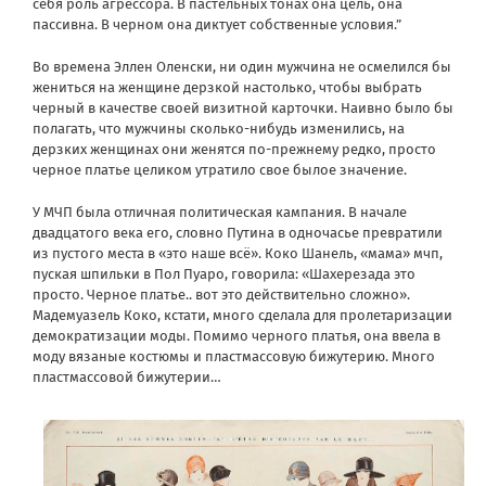
себя роль агрессора. В пастельных тонах она цель, она
пассивна. В черном она диктует собственные условия.”
Во времена Эллен Оленски, ни один мужчина не осмелился бы
жениться на женщине дерзкой настолько, чтобы выбрать
черный в качестве своей визитной карточки. Наивно было бы
полагать, что мужчины сколько-нибудь изменились, на
дерзких женщинах они женятся по-прежнему редко, просто
черное платье целиком утратило свое былое значение.
У МЧП была отличная политическая кампания. В начале
двадцатого века его, словно Путина в одночасье превратили
из пустого места в «это наше всё». Коко Шанель, «мама» мчп,
пуская шпильки в Пол Пуаро, говорила: «Шахерезада это
просто. Черное платье.. вот это действительно сложно».
Мадемуазель Коко, кстати, много сделала для пролетаризации
демократизации моды. Помимо черного платья, она ввела в
моду вязаные костюмы и пластмассовую бижутерию. Много
пластмассовой бижутерии…