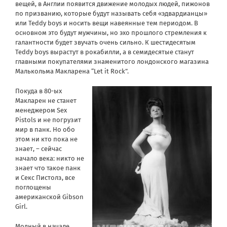
вещей, в Англии появится движение молодых людей, пижонов
по призванию, которые будут называть себя «эдвардианцы»
или Teddy boys и носить вещи навеянные тем периодом. В
основном это будут мужчины, но эхо прошлого стремления к
галантности будет звучать очень сильно. К шестидесятым
Teddy boys вырастут в рокабилли, а в семидесятые станут
главными покупателями знаменитого лондонского магазина
Малькольма Макларена “Let it Rock”.
Покуда в 80-ых
Макларен не станет
менеджером Sex
Pistols и не погрузит
мир в панк. Но обо
этом ни кто пока не
знает, – сейчас
начало века: никто не
знает что такое панк
и Секс Пистолз, все
поглощены
американской Gibson
Girl.
Модный в начале