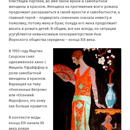
блестящей партией, во имя такой яркой и самобытной
женщины в красном. Женщина на протяжении всего романа
продолжает раскрываться в своей яркости и самобытности, а
главный герой – подвергать сомнению сначала невесту и
помолвку, потому жену и брак; покуда его жена продолжает
вязать и рожать детей. В общем, все как всегда, но ситуация
усугубляется невыносимым консерваторством Нью
Йоркского общества середины – конца XIX века.
В 1993 году Мартин
Скорсезе снял
одноимённое кино с
Мишель Пфайффер в
роли самобытной
женщины в красном.
Вариация на тему
«Унесенные Ветром»
или «Осениий
Марофон», это кому
как больше нравится.
В контексте моды
конца XIX начала XX
века роман