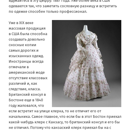
Вдумайтесь в эту цифру: 1887 года. Уже более века в США
одеваются так, что заметить сословную разницу и встретить
по одежке способен только профессионал.
Уже в XIX веке
массовая продукция
в США была способна
создавать довольно
сносные копии
самых дорогих и
изысканных одежд.
Иностранцы всегда
отмечали в
американской моде
отсутствие классовых
различий и, как
следствие, класса.
Британский консул в
Бостоне еще в 1840
году жаловался, что
если встретит на улице клерка, то не отличит его от
начальника. Самое главное, что если бы в этот Бостон приехал
какой-нибудь клерк с Канзасу, то британский консул и его бы
не отличил. Потому что канзаский клерк приехал бы на с