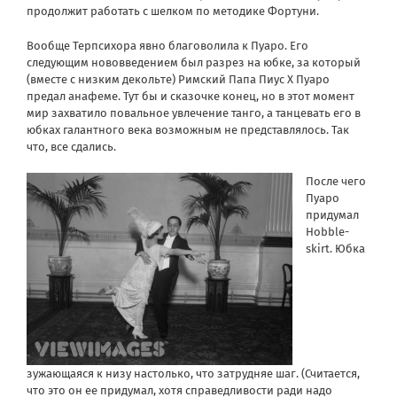
продолжит работать с шелком по методике Фортуни.
Вообще Терпсихора явно благоволила к Пуаро. Его
следующим нововведением был разрез на юбке, за который
(вместе с низким декольте) Римский Папа Пиус X Пуаро
предал анафеме. Тут бы и сказочке конец, но в этот момент
мир захватило повальное увлечение танго, а танцевать его в
юбках галантного века возможным не представлялось. Так
что, все сдались.
После чего
Пуаро
придумал
Hobble-
skirt. Юбка
зужающаяся к низу настолько, что затрудняе шаг. (Считается,
что это он ее придумал, хотя справедливости ради надо