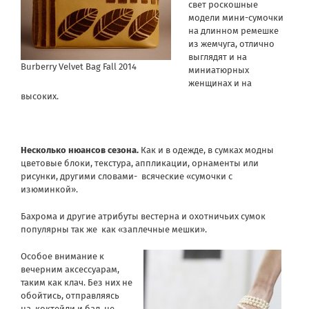
свет роскошные
модели мини-сумочки
на длинном ремешке
из жемчуга, отлично
выглядят и на
Burberry Velvet Bag Fall 2014
миниатюрных
женщинах и на
высоких.
Несколько нюансов сезона.
Как и в одежде, в сумках модны
цветовые блоки, текстура, аппликации, орнаменты или
рисунки, другими словами- всяческие «сумочки с
изюминкой».
Бахрома и другие атрибуты вестерна и охотничьих сумок
популярны так же как «заплечные мешки».
Особое внимание к
вечерним аксессуарам,
таким как клач. Без них не
обойтись, отправляясь
на коктейли и бал, не