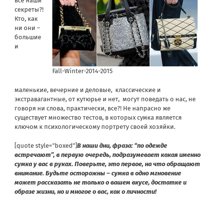
все наши
секреты?!
Кто, как
ни они –
большие
и
Fall-Winter-2014-2015
маленькие, вечерние и деловые, классические и
экстравагантные, от кутюрье и нет, могут поведать о нас, не
говоря ни слова, практически, все?! Не напрасно же
существует множество тестов, в которых сумка является
ключом к психологическому портрету своей хозяйки.
[quote style=”boxed”]
В наши дни, фраза: “по одежде
встречают”, в первую очередь, подразумевает какая именно
сумка у вас в руках. Поверьте, это первое, на что обращают
внимание. Будьте осторожны – сумка в одно мгновение
может рассказать не только о вашем вкусе, достатке и
образе жизни, но и многое о вас, как о личности!