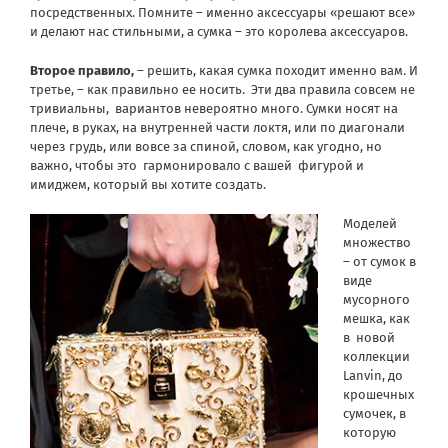
посредственных. Помните – именно аксессуары «решают все»
и делают нас стильными, а сумка – это королева аксессуаров.
Второе правило,
– решить, какая сумка походит именно вам. И
третье, – как правильно ее носить. Эти два правила совсем не
тривиальны, вариантов невероятно много. Сумки носят на
плече, в руках, на внутренней части локтя, или по диагонали
через грудь, или вовсе за спиной, словом, как угодно, но
важно, чтобы это гармонировало с вашей фигурой и
имиджем, который вы хотите создать.
Моделей
множество
– от сумок в
виде
мусорного
мешка, как
в новой
коллекции
Lanvin, до
крошечных
сумочек, в
которую