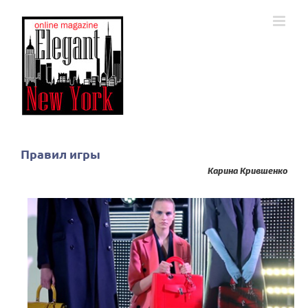
Skip
to
content
Правил игры
Карина Крившенко