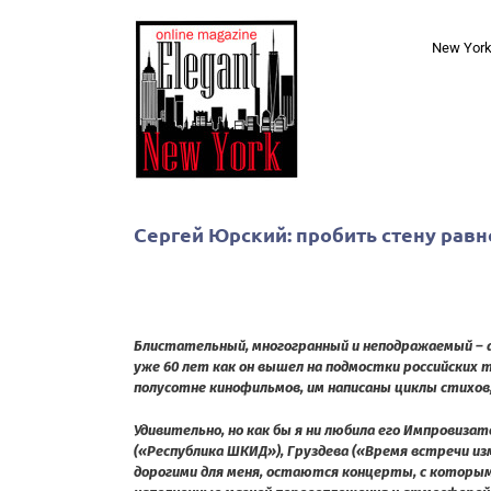
Skip
to
New Yor
content
Сергей Юрский: пробить стену ра
Блистательный, многогранный и неподражаемый –
уже 60 лет как он вышел на подмостки российских т
полусотне кинофильмов, им написаны циклы стихов, 
Удивительно, но как бы я ни любила его Импровизат
(«Республика ШКИД»), Груздева («Время встречи из
дорогими для меня, остаются концерты, с которыми