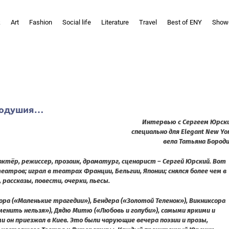
k
Art
Fashion
Social life
Literature
Travel
Best of ENY
Show
внодушия…
Интервью с Сергеем Юрск
специально для Elegant New Yo
вела Татьяна Бород
актёр, режиссер, прозаик, драматург, сценарист – Сергей Юрский. Вот
еатров; играл в театрах Франции, Бельгии, Японии; снялся более чем в
рассказы, повести, очерки, пьесы.
ора («Маленькие трагедии»), Бендера («Золотой Теленок»),
Викниксора
менить нельзя»), Дядю Митю («Любовь и голуби»), самыми яркими и
 он приезжал в Киев. Это были чарующие вечера поэзии и прозы,