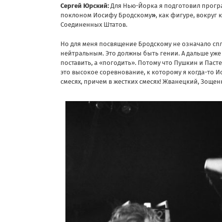
Сергей Юрский:
Для Нью-Йорка я подготовил програ
поклоном Иосифу Бродскому
»
, как фигуре, вокру
Соединенных Штатов.
Но для меня посвящение Бродскому не означало сп
нейтральным. Это должны быть гении. А дальше уже 
поставить, а «погодить». Потому что Пушкин и Пас
это высокое соревнование, к которому я когда-то И
смесях, причем в жестких смесях! Жванецкий, Зощен