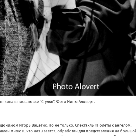
някова в постановке “Стулья”. Фото Нины Аловерт.
евдонимом Игорь Вацетис. Но не только. Спектакль «Полеты с ангелом.
авлен мною и, что называется, обработан для представления на большо