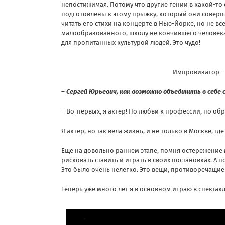
непостижимая. Потому что другие гении в какой-то
подготовлены к этому прыжку, который они соверши
читать его стихи на концерте в Нью-Йорке, но не в
малообразованного, школу не кончившего человека
для пропитанных культурой людей. Это чудо!
Импровизатор – 
– Сергей Юрьевич, как возможно объединить в себе
– Во-первых, я актер! По любви к профессии, по об
Я актер, но так вела жизнь, и не только в Москве, гд
Еще на довольно раннем этапе, помня остережение мо
рисковать ставить и играть в своих постановках. А п
Это было очень нелегко. Это вещи, противоречащие д
Теперь уже много лет я в основном играю в спектакл