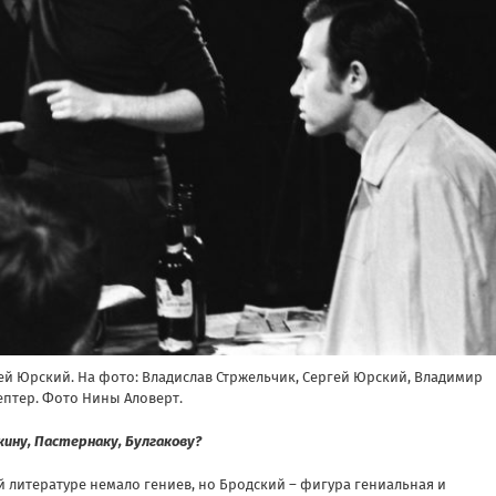
ей Юрский. На фото: Владислав Стржельчик, Сергей Юрский, Владимир
птер. Фото Нины Аловерт.
ину, Пастернаку, Булгакову?
 литературе немало гениев, но Бродский – фигура гениальная и