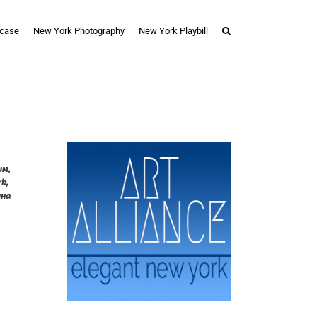
case
New York Photography
New York Playbill
им,
rk,
ина