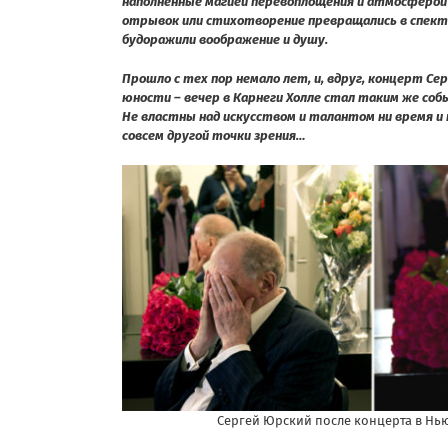
наполненные магией перевоплощения и атмосферо
отрывок или стихотворение превращались в спектак
будоражили воображение и душу.
Прошло с тех пор немало лет, и, вдруг, концерт Се
юности – вечер в Карнеги Холле стал таким же соб
Не властны над искусством и талантом ни время и 
совсем другой точки зрения…
Сергей Юрский после концерта в Нь