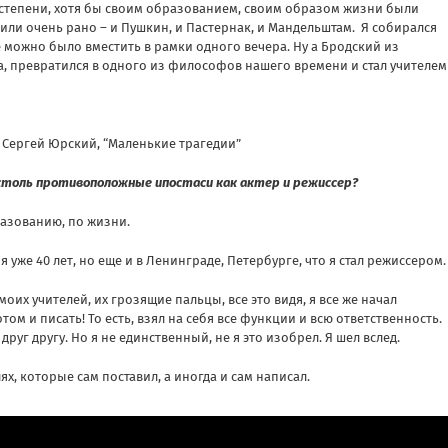
 степени, хотя бы своим образованием, своим образом жизни были
ли очень рано – и Пушкин, и Пастернак, и Мандельштам. Я собирался
се можно было вместить в рамки одного вечера. Ну а Бродский из
, превратился в одного из философов нашего времени и стал учителем
Сергей Юрский, “Маленькие трагедии”
 столь противоположные ипостаси как актер и режиссер?
разованию, по жизни.
е я уже 40 лет, но еще и в Ленинграде, Петербурге, что я стал режиссером.
их учителей, их грозящие пальцы, все это видя, я все же начал
отом и писать! То есть, взял на себя все функции и всю ответственность.
руг другу. Но я не единственный, не я это изобрел. Я шел вслед.
ях, которые сам поставил, а иногда и сам написал.