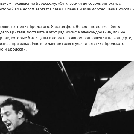
мму – посвящение Бродскому, «От классики до современности: с
г которой во многом вертятся размышления и взаимоотношения России 
лошного чтения Бродского. Я искал фон. Но фон не должен быть
дело зрителя, поставить в этот ряд Иосифа Александровича, или не
тернак, которые были даны в довольно явном воплощении на концерте,
осифа призывал. Еще в те давние годы я уже читал стихи Бродского в
ко и Бродский.