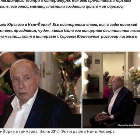
й настоящего Театра и Литературы. Каждый прочитанный Юрским
ль, его голос, мимика, пластика создавали целый мир образов,
ргея Юрского в Нью-Йорке! Все повторилось вновь, как в годы киевской
ытием, праздником, чудом, каким были его концерты десятилетия назад
ни место…, хотя в интервью с Сергеем Юрьевичем разговор касался и
ю-Йорке в гримерка. Июнь 2017. Фотографии Нины Аловерт.