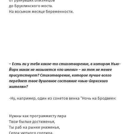
от рухнувших Близнецов
до Бруклинского моста.
На восьмом месяце беременности.
– Есть ли у тебя какое-то стихотворение, в котором Нью-
Йорк никак не назыается «по имени» – но тем не менее
присутствует? Стихотворение, которое лучше всего
передает твое душевное состояние «нью-йоркского
жителя»?
-Ну, например, один из сонетов венка “Ночь на Бродвее»:
Нужны как программисту лира
Твои былые достиженья,
Ты раб на рынке униженья,
Седок уютного сортира.