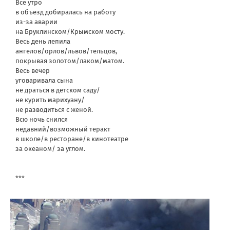
Все утро
в объезд добиралась на работу
из-за аварии
на Бруклинском/Крымском мосту.
Весь день лепила
ангелов/орлов/львов/тельцов,
покрывая золотом/лаком/матом.
Весь вечер
уговаривала сына
не драться в детском саду/
не курить марихуану/
не разводиться с женой.
Всю ночь снился
недавний/возможный теракт
в школе/в ресторане/в кинотеатре
за океаном/ за углом.
***