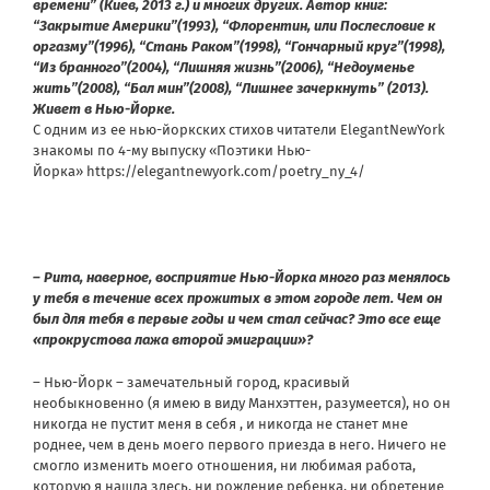
времени” (Киев, 2013 г.) и многих других. Автор книг:
“Закрытие Америки”(1993), “Флорентин, или Послесловие к
оргазму”(1996), “Стань Раком”(1998), “Гончарный круг”(1998),
“Из бранного”(2004), “Лишняя жизнь”(2006), “Недоуменье
жить”(2008), “Бал мин”(2008), “Лишнее зачеркнуть” (2013).
Живет в Нью-Йорке.
С одним из ее нью-йоркских стихов читатели ElegantNewYork
знакомы по 4-му выпуску «Поэтики Нью-
Йорка» https://elegantnewyork.com/poetry_ny_4/
– Рита, наверное, восприятие Нью-Йорка много раз менялось
у тебя в течение всех прожитых в этом городе лет. Чем он
был для тебя в первые годы и чем стал сейчас? Это все еще
«прокрустова лажа второй эмиграции»?
– Нью-Йорк – замечательный город, красивый
необыкновенно (я имею в виду Манхэттен, разумеется), но он
никогда не пустит меня в себя , и никогда не станет мне
роднее, чем в день моего первого приезда в него. Ничего не
смогло изменить моего отношения, ни любимая работа,
которую я нашла здесь, ни рождение ребенка, ни обретение