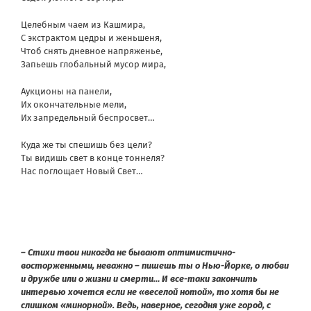
Целебным чаем из Кашмира,
С экстрактом цедры и женьшеня,
Чтоб снять дневное напряженье,
Запьешь глобальный мусор мира,
Аукционы на панели,
Их окончательные мели,
Их запредельный беспросвет…
Куда же ты спешишь без цели?
Ты видишь свет в конце тоннеля?
Нас поглощает Новый Свет…
– Стихи твои никогда не бывают оптимистично-
восторженными, неважно – пишешь ты о Нью-Йорке, о любви
и дружбе или о жизни и смерти… И все-таки закончить
интервью хочется если не «веселой нотой», то хотя бы не
слишком «минорной». Ведь, наверное, сегодня уже город, с