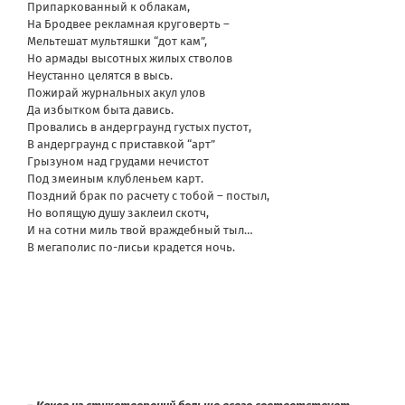
Припаркованный к облакам,
На Бродвее рекламная круговерть –
Мельтешат мультяшки “дот кам”,
Но армады высотных жилых стволов
Неустанно целятся в высь.
Пожирай журнальных акул улов
Да избытком быта давись.
Провались в андерграунд густых пустот,
В андерграунд с приставкой “арт”
Грызуном над грудами нечистот
Под змеиным клубленьем карт.
Поздний брак по расчету с тобой – постыл,
Но вопящую душу заклеил скотч,
И на сотни миль твой враждебный тыл…
В мегаполис по-лисьи крадется ночь.