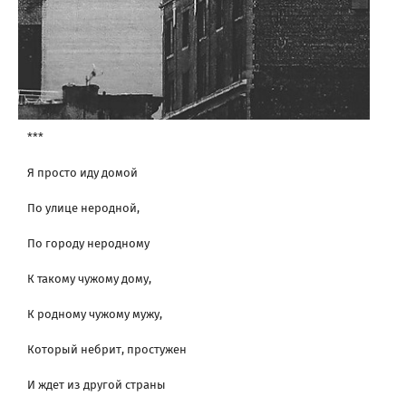
***
Я просто иду домой
По улице неродной,
По городу неродному
К такому чужому дому,
К родному чужому мужу,
Который небрит, простужен
И ждет из другой страны