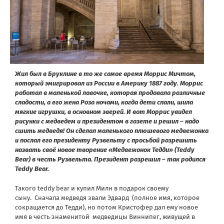
Жил был в Бруклине в то же самое время Моррис Мичтом,
который эмигрировал из России в Америку 1887 году. Моррис
работал в маленькой лавочке, которая продавала различные
сладости, а его жена Роза ночами, когда дети спали, шила
мягкие игрушки, в основном зверей. И вот Моррис увидел
рисунки с медведем и президентом в газете и решил – надо
сшить медведя! Он сделал маленького плюшевого медвежонка
и послал его президенту Рузвельту с просьбой разрешить
назвать своё новое творение «Медвежонок Тедди» (Teddy
Bear) в честь Рузвельта. Президент разрешил – так родился
Teddy Bear.
Такого teddy bear и купил Милн в подарок своему
сыну. Cначала медведя звали Эдвард (полное имя, которое
сокращается до Тедди), но потом Кристофер дал ему новое
имя в честь знаменитой медведицы Виннипег, живущей в