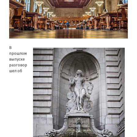
В
прошлом
выпуске
разговор
шел об