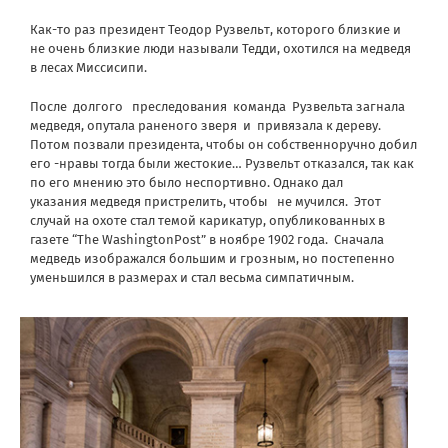
Как-то раз президент Теодор Рузвельт, которого близкие и
не очень близкие люди называли Тедди, охотился на медведя
в лесах Миссисипи.
После долгого преследования команда Рузвельта загнала
медведя, опутала раненого зверя и привязала к дереву.
Потом позвали президента, чтобы он собственноручно добил
его -нравы тогда были жестокие… Рузвельт отказался, так как
по его мнению это было неспортивно. Однако дал
указания медведя пристрелить, чтобы не мучился. Этот
случай на охоте стал темой карикатур, опубликованных в
газете “The WashingtonPost” в ноябре 1902 года. Сначала
медведь изображался большим и грозным, но постепенно
уменьшился в размерах и стал весьма симпатичным.