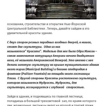
основании, строительстве и открытии Нью-Йоркской
Центральной Библиотеке . Теперь, давайте зайдем в это
удивительной красоты здание.
С двух сторон резных парадных входных дверей, в нишах,
стоят две скульптуры. Одна из них
называется” Красота”. Моделью для нее была Одри Мэнсон –
самая знаменитая натурщица Америки начала двадцатого
века, её называли Американской Венерой. Это именно с нее
делали золотую скульптуру на крыше муниципального здания
около мэрии (Municipal Building) и богиню плодородия в
фонтане (Pulitzer Fountain) на площади около гостиницы
Плаза. С другой стороны Красоты расположена скульптура,
которая называется Мудрость. Мудрость, для
скульптора, ассоциируется с глубокой старостью.
Зайдя в здание, и поднявшись по главной лестнице,
попадаешь в большой трехсветовой зал, по краям которого
две мраморные лестницы ведут на второй и третий этажи.