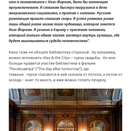
что я познакомился с Нью-Йорком, было бы вопиющим
преувеличением. Я слишком быстро погрузился в дела
американского социализма, и притом с головою. Русская
революция пришла слишком скоро. Я успел уловить разве
лишь общий ритм жизни того чудовища, которое зовется
Нью-Йорком. Я уезжал в Европу с чувством человека,
который только одним глазом заглянул внутрь кузницы, где
будет выковываться судьба человечества”.
Кино тоже не обошло библиотеку стороной. Ну например,
можно вспомнить «Sex & the City» – сцену свадьбы. Но мне
больше нравится участие библиотеки в фильме
“Послезавтра” (“The day after tomorrow”), где
главные герои спасаются в ней сначала от потопа, а потом от
холода – книг-то много, и ими можно топить печурку.