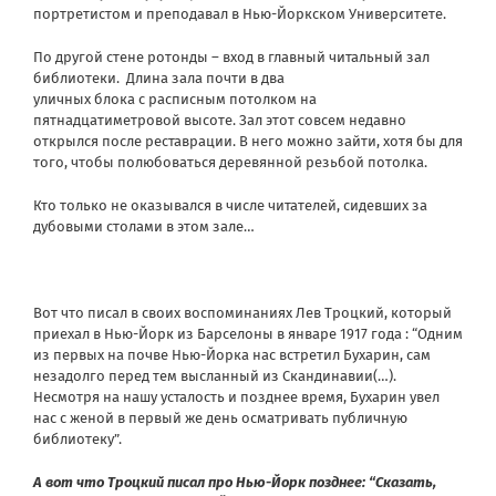
портретистом и преподавал в Нью-Йоркском Университете.
По другой стене ротонды – вход в главный читальный зал
библиотеки. Длина зала почти в два
уличных блока с расписным потолком на
пятнадцатиметровой высоте. Зал этот совсем недавно
открылся после реставрации. В него можно зайти, хотя бы для
того, чтобы полюбоваться деревянной резьбой потолка.
Кто только не оказывался в числе читателей, сидевших за
дубовыми столами в этом зале…
Вот что писал в своих воспоминаниях Лев Троцкий, который
приехал в Нью-Йорк из Барселоны в январе 1917 года : “Одним
из первых на почве Нью-Йорка нас встретил Бухарин, сам
незадолго перед тем высланный из Скандинавии(…).
Несмотря на нашу усталость и позднее время, Бухарин увел
нас с женой в первый же день осматривать публичную
библиотеку”.
А вот что Троцкий писал про Нью-Йорк позднее: “Сказать,