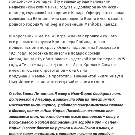
Лондонском зоопарке. Эту медведицу еще маленьким
медвежонком купил в 1915 году за 20 долларов английский
офицер, служивший в то время в Канаде. Офицер этот назвал
медвежонка Виннипег или сокращенно Винни в честь своего
родного города Winnipeg в провинции Manitoba, Канада.
И Поросенок, и Иа-Иа, и Тигра, и Кенга с крошкой Ру – это
все реальные игрушки Кристофера Робина, только
появлялись они не сразу: Ослика подарили на Рождество в
1921 году, Поросенка принесли в подарок соседи
Милна, Кенга с Ру обосновались в детской Кристофера в 1925
году, а Тигра – на два года позже. А вот Кролик и Сова не
имеют плюшевых прототипов – они были
придуманы. Реальные прототипы знаменитой книги живут в
Нью-Йорке и вы можете всегда зайти к ним в гости.
О себе. Елена Линецкая:
Я живу в Нью-Йорке двадцать лет.
До переезда в Америку, я закончила один из престижных
московских институтов, работала программистом сначала
в Москве, потом в Нью-Йорке. Последние несколько лет
занимаюсь тем, что мне больше всего интересно – пишу и
рассказываю о самом потрясающем городе мира – о Нью-
Йорке. В своих блогах на русском и
английском языках, а
также своим туристам, с которым я гуляю по городу я