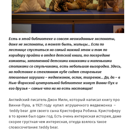
Есть в этой библиотеке и совсем неожиданные экспонаты,
даже не экспонаты, а может быть, жильцы… Если по
лестнице спуститься на самый нижний этаж и там по
коридору пройти в отдел детской книги, то посередине
комнаты, заполненной детскими книжками и маленькими
столиками со стульчиками, есть небольшая выгородка. Здесь,
на подставке в стеклянном кубе сидят старенькие
плюшевые игрушки – медвежонок, ослик, тигренок… Да, да – в
Нью-Йоркской центральной библиотеке живут Винни-Пух и
его друзья – самые что ни на есть настоящие!
Английский писатель Джон Милн, который написал книгу про
Винни-Пуха, в 1921 году купил игрушечного медвежонка –
teddy bear для своего сына Кристофера Робина. Кристоферу
в то время был один год. Есть очень интересная история, даже
скорее грустная чем интересная, откуда взялось такое
словосочетание: teddy bear.