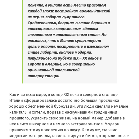
Конечно, в Милане есть место красотам
каждой эпохи: постройкам времен Римской
империи, соборам сумрачного
Средневековья, дворцам в стиле барокко и
классицизма и современным зданиям
элегантного минималистского стиля.
Но
оказалось, что в Милане существуют
целые районы, построенные в изысканном
стиле либерти, аналоге модерна,
популярного на рубеже XIX – XX веков в
Европе и Америке, но в совершенно
оригинальной итальянской
интерпретации.
Как и во всем мире, в конце XIX века в северной столице
Италии сформировалась достаточно большая прослойка
хорошо обеспеченной буржуазии. Эти люди сделали немалые
капиталы и хотели, порвав с наскучившими традициями
прошлого, украсить свою жизнь на новый манер, добавив в
нее нечто шикарное и немного экстравагантное. Модерн
пришелся этому поколению по вкусу. К тому же, ставшие
модными материалы, такие как чугун и бетон, открыли новые