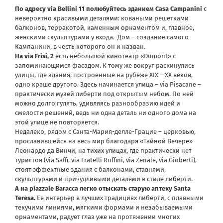
По адресу via Bellini 11 полюбуйтесь зданием Casa Campanini
с
невероятно красивыми деталями: коваными решетками
балконов, терракотой, каменным орнаментом и, главное,
женскими скульптурами у входа. Дом – создание самого
Кампанини, в честь которого он и назван.
На via Frisi, 2
есть небольшой кинотеатр «Dumont» с
запоминающимся фасадом. К тому же вокруг раскинулись
улицы, где здания, построенные на рубеже XIX – XX веков,
одно краше другого. Здесь начинается улица – via Pisacane –
практически музей либерти под открытым небом. По ней
можно долго гулять, удивляясь разнообразию идей и
смелости решений, ведь ни одна деталь ни одного дома на
этой улице не повторяется.
Недалеко, рядом с Санта-Мария-делле-Грацие – церковью,
прославившейся на весь мир благодаря «Тайной Вечере»
Леонардо да Винчи, на тихих улицах, где практически нет
туристов (via Saffi, via Fratelli Ruffini, via Zenale, via Gioberti),
стоят эффектные здания с балконами, ставнями,
скульптурами и причудливыми деталями в стиле либерти.
А на piazzale Baracca легко отыскать старую аптеку Santa
Teresa.
Ее интерьер в лучших традициях либерти, с плавными
текучими линиями, мягкими формами и незабываемыми
орнаментами, радует глаз уже на протяжении многих