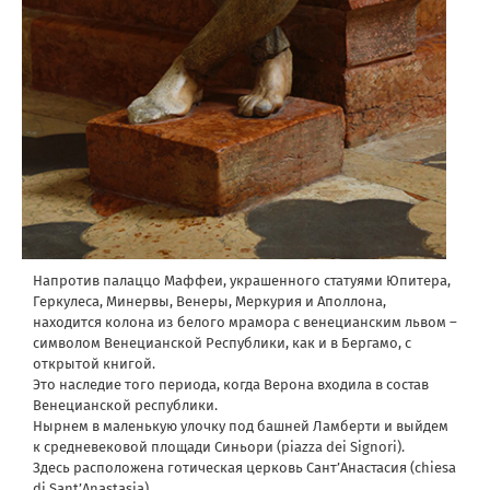
Напротив палаццо Маффеи, украшенного статуями Юпитера,
Геркулеса, Минервы, Венеры, Меркурия и Аполлона,
находится колона из белого мрамора с венецианским львом –
символом Венецианской Республики, как и в Бергамо, с
открытой книгой.
Это наследие того периода, когда Верона входила в состав
Венецианской республики.
Нырнем в маленькую улочку под башней Ламберти и выйдем
к средневековой площади Синьори (piazza dei Signori).
Здесь расположена готическая церковь Сант’Анастасия (chiesa
di Sant’Anastasia).