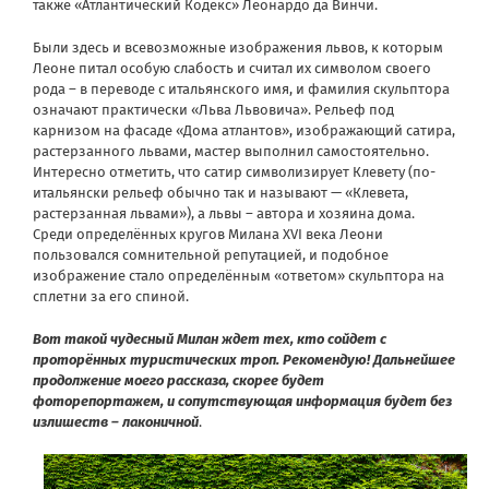
также «Атлантический Кодекс» Леонардо да Винчи.
Были здесь и всевозможные изображения львов, к которым
Леоне питал особую слабость и считал их символом своего
рода – в переводе с итальянского имя, и фамилия скульптора
означают практически «Льва Львовича». Рельеф под
карнизом на фасаде «Дома атлантов», изображающий сатира,
растерзанного львами, мастер выполнил самостоятельно.
Интересно отметить, что сатир символизирует Клевету (по-
итальянски рельеф обычно так и называют — «Клевета,
растерзанная львами»), а львы – автора и хозяина дома.
Среди определённых кругов Милана XVI века Леони
пользовался сомнительной репутацией, и подобное
изображение стало определённым «ответом» скульптора на
сплетни за его спиной.
Вот такой чудесный Милан ждет тех, кто сойдет с
проторённых туристических троп. Рекомендую! Дальнейшее
продолжение моего рассказа, скорее будет
фоторепортажем, и сопутствующая информация будет без
излишеств – лаконичной
.