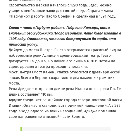
Строительство церкви началось с 1290 года. Здесь можно
увидеть необычные чаши для святой воды. Справа – чаша
«Паскуино» работы Паоло Орефиче, сделанная в 1591 году.
Слева – чаша «Горбун» работы Габриэле Кальяри, отца
знаменитого художника Паоло Веронезе. Чаша была изваяна в
1495 году. Считается, что если дотронуться до горба, это
приносит удачу.
Дойдем до моста Пьетра. С него открывается красивый вид на
набережные реки Адидже и древнеримский театр. Театр
датируется I в. до н.э., но нашли его лишь в 1830 г. Летом на
сцене древнего театра проходят спектакли.
Мост Пьетра (Мост Камень) также относится к древнеримской
эпохе. Всего в Вероне сохранилось два каменных римских
моста.
Река Адидже – вторая по длине река Италии после реки По. Ее
длина составляет 410 км.
Адидже соединяет важнейшие города северо-восточной части
Италии. Она часто становилась причиной наводнений. А в 589
году, в ходе одного из таких наводнений, Адидже поменяла
свое направление в нижней части Венето.