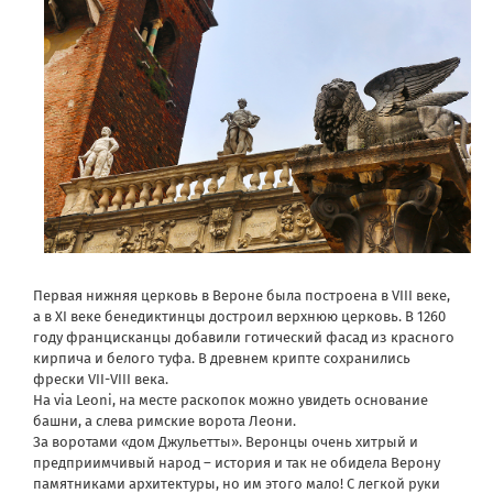
Первая нижняя церковь в Вероне была построена в VIII веке,
а в XI веке бенедиктинцы достроил верхнюю церковь. В 1260
году францисканцы добавили готический фасад из красного
кирпича и белого туфа. В древнем крипте сохранились
фрески VII-VIII века.
На via Leoni, на месте раскопок можно увидеть основание
башни, а слева римские ворота Леони.
За воротами «дом Джульетты». Веронцы очень хитрый и
предприимчивый народ – история и так не обидела Верону
памятниками архитектуры, но им этого мало! С легкой руки