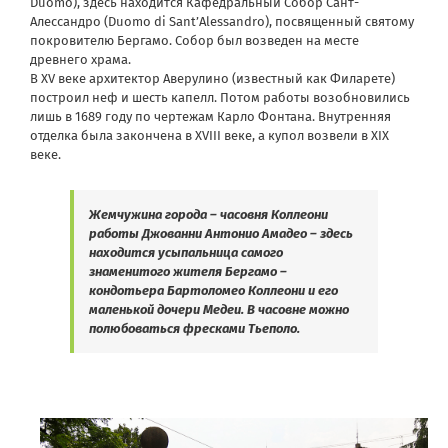
Duomo), здесь находится Кафедральный Собор Сант-
Алессандро (Duomo di Sant’Alessandro), посвященный святому
покровителю Бергамо. Собор был возведен на месте
древнего храма.
В XV веке архитектор Аверулино (известный как Филарете)
построил неф и шесть капелл. Потом работы возобновились
лишь в 1689 году по чертежам Карло Фонтана. Внутренняя
отделка была закончена в XVIII веке, а купол возвели в XIX
веке.
Жемчужина города – часовня Коллеони
работы Джованни Антонио Амадео – здесь
находится усыпальница самого
знаменитого жителя Бергамо –
кондотьера Бартоломео Коллеони и его
маленькой дочери Медеи. В часовне можно
полюбоваться фресками Тьеполо.