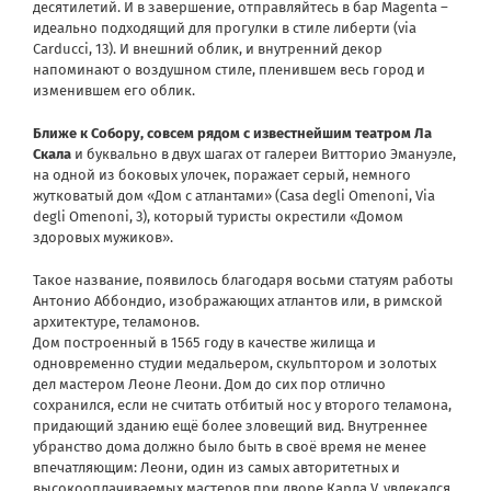
десятилетий. И в завершение, отправляйтесь в бар Magenta –
идеально подходящий для прогулки в стиле либерти (via
Carducci, 13). И внешний облик, и внутренний декор
напоминают о воздушном стиле, пленившем весь город и
изменившем его облик.
Ближе к Собору, совсем рядом с известнейшим театром Ла
Скала
и буквально в двух шагах от галереи Витторио Эмануэле,
на одной из боковых улочек, поражает серый, немного
жутковатый дом «Дом с атлантами» (Casa degli Omenoni, Via
degli Omenoni, 3), который туристы окрестили «Домом
здоровых мужиков».
Такое название, появилось благодаря восьми статуям работы
Антонио Аббондио, изображающих атлантов или, в римской
архитектуре, теламонов.
Дом построенный в 1565 году в качестве жилища и
одновременно студии медальером, скульптором и золотых
дел мастером Леоне Леони. Дом до сих пор отлично
сохранился, если не считать отбитый нос у второго теламона,
придающий зданию ещё более зловещий вид. Внутреннее
убранство дома должно было быть в своё время не менее
впечатляющим: Леони, один из самых авторитетных и
высокооплачиваемых мастеров при дворе Карла V, увлекался