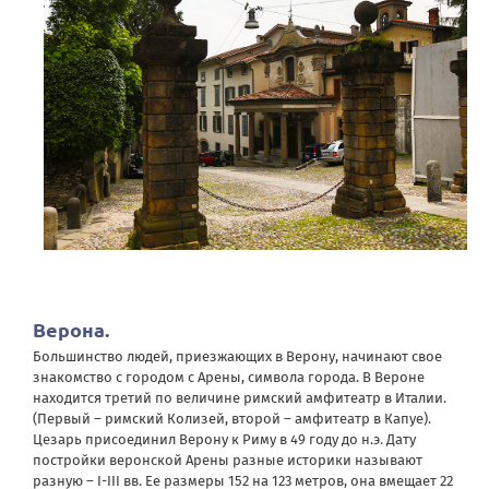
Верона
.
Большинство людей, приезжающих в Верону, начинают свое
знакомство с городом с Арены, символа города. В Вероне
находится третий по величине римский амфитеатр в Италии.
(Первый – римский Колизей, второй – амфитеатр в Капуе).
Цезарь присоединил Верону к Риму в 49 году до н.э. Дату
постройки веронской Арены разные историки называют
разную – I-III вв. Ее размеры 152 на 123 метров, она вмещает 22