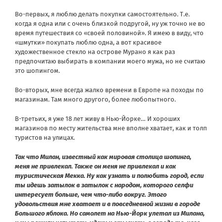
Во-первых, я люблю делать покупки самостоятельно. Т.е.
когда я одна или с очень близкой подругой, ну уж точно не во
время путешествия со «своей половиной». Я имею в виду, что
«шмутки» покупать люблю одна, а вот красивое
художественное стекло на острове Мурано я как раз
предпочитаю выбирать в компании моего мужа, но не считаю
это шопингом.
Во-вторых, мне всегда жалко времени в Европе на походы по
магазинам. Там много другого, более любопытного.
В-третьих, я уже 18 лет живу в Нью-Йорке… И хороших
магазинов по месту жительства мне вполне хватает, как и толп
туристов на улицах.
Так что Милан, известный как мировая столица шопинга,
меня не привлекал. Также он меня не привлекал и как
туристическая Мекка. Ну как узнать и полюбить город, если
ты идешь затылок в затылок с народом, которого селфи
интересует больше, чем что-либо вокруг. Этого
удовольствия мне хватает и в повседневной жизни в городе
Большого яблока. Но самолет на Нью-Йорк улетал из Милана,