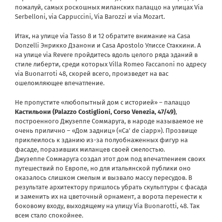
пожалуй, самых роскошных миланских палаццо на улицах Via
Serbelloni, via Сappuccini, Via Barozzi и via Mozart.
Итак, на улице via Tasso 8 и 12 обратите внимание на Casa
Donzelli Энрикко Дзанони и Casa Apostolo Улиссе Стаккини. А
на улице via Revere пройдитесь вдоль целого ряда зданий в
стиле либерти, среди которых Villa Romeo Faccanoni по адресу
via Buonarroti 48, скорей всего, произведет на вас
ошеломляющее впечатление.
Не пропустите «любопытный дом с историей» – палаццо
Кастильони (Palazzo Costiglioni, Corso Venezia, 47/49)
,
построенного Джузеппе Соммаруга, в народе называемое не
очень прилично – «Дом задниц» («Ca’ de ciapp»). Прозвище
приклеилось к зданию из-за полуобнаженных фигур на
фасаде, поразивших миланцев своей смелостью.
Джузеппе Соммаруга создал этот дом под впечатлением своих
путешествий по Европе, но для итальянской публики оно
оказалось слишком смелым и вызвало массу пересудов. В
результате архитектору пришлось убрать скульптуры с фасада
и заменить их на цветочный орнамент, а ворота перенести к
боковому входу, выходящему на улицу Via Buonarotti, 48. Так
всем стало спокойнее.