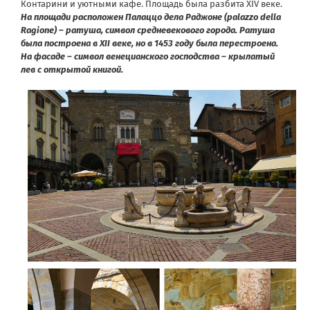
Контарини и уютными кафе. Площадь была разбита XIV веке.
На площади расположен Палаццо дела Раджоне (palazzo della
Ragione) – ратуша, символ средневекового города. Ратуша
была построена в XII веке, но в 1453 году была перестроена.
На фасаде – символ венецианского господства – крылатый
лев с открытой книгой.