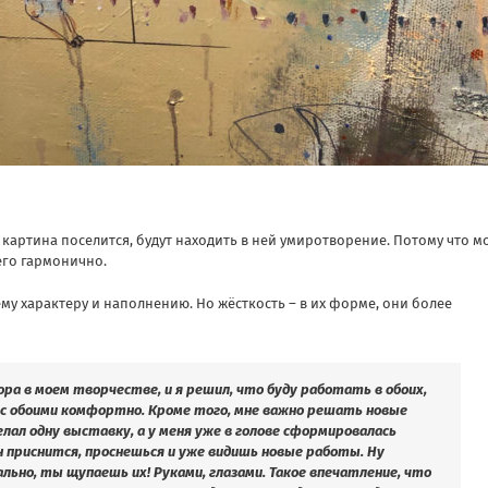
оя картина поселится, будут находить в ней умиротворение. Потому что м
его гармонично.
ему характеру и наполнению. Но жёсткость – в их форме, они более
ра в моем творчестве, и я решил, что буду работать в обоих,
 с обоими комфортно. Кроме того, мне важно решать новые
елал одну выставку, а у меня уже в голове сформировалась
сон приснится, проснешься и уже видишь новые работы. Ну
льно, ты щупаешь их! Руками, глазами. Такое впечатление, что