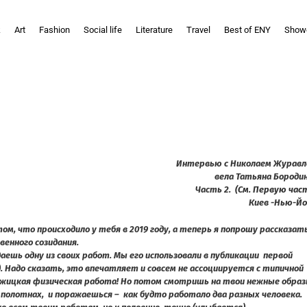
k
Art
Fashion
Social life
Literature
Travel
Best of ENY
Show
Интервью с Николаем Журав
вела Татьяна Бороди
Часть 2.
(См. Первую час
Киев -Нью-Й
ом, что происходило у тебя в 2019 году, а теперь я попрошу рассказать
венного созидания.
даешь одну из своих работ. Мы его использовали в публикации первой
). Надо сказать, это впечатляет и совсем не ассоциируется с типичной
ужицкая физическая работа! Но потом смотришь на твои нежные образ
полотнах, и поражаешься – как будто работало два разных человека.