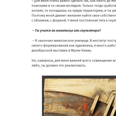
– Для меня очень важно сделать так, как никто до ме
поисками и со своим взглядом. Только тогда сработа
копиях, то попадаешь на чужую территорию, и ты 
Поэтому мной движет желание найти свое собственн
с объемом, с формой. У меня постоянная тяга к скул
– Ты учился на живописца или скульптора?
– Я закончил живописное училище. В институт поступ
своего формирования как художника, я много работал
декабрьской выставке в Музее Киева.
Но, наверное, для меня важней всего совмещение всех
либо, ты должен это реализовать.