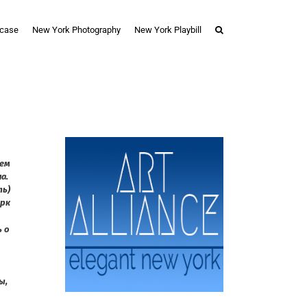
case
New York Photography
New York Playbill
лем
на.
ть)
орк
 о
ы,