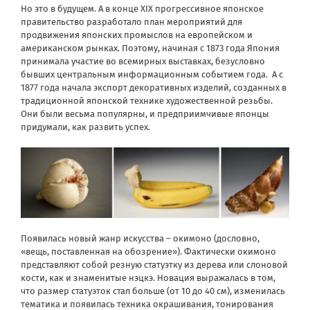
Но это в будущем. А в конце XIX прогрессивное японское
правительство разработало план мероприятий для
продвижения японских промыслов на европейском и
американском рынках. Поэтому, начиная с 1873 года Япония
принимала участие во всемирных выставках, безусловно
бывших центральным информационным событием года.
А с
1877 года начала экспорт декоративных изделий, созданных в
традиционной японской технике художественной резьбы.
Они были весьма популярны, и предприимчивые японцы
придумали, как развить успех.
Появилась новый жанр искусства – окимоно (дословно,
«вещь, поставленная на обозрение»). Фактически окимоно
представляют собой резную статуэтку из дерева или слоновой
кости, как и знаменитые нэцкэ. Новация выражалась в том,
что размер статуэток стал больше (от 10 до 40 см), изменилась
тематика и появилась техника окрашивания, тонирования