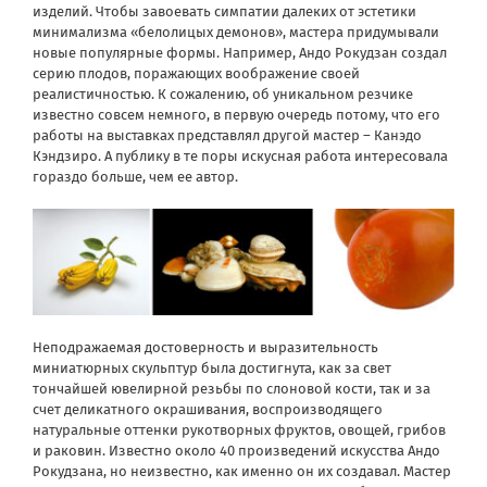
изделий. Чтобы завоевать симпатии далеких от эстетики
минимализма «белолицых демонов», мастера придумывали
новые популярные формы. Например, Андо Рокудзан создал
серию плодов, поражающих воображение своей
реалистичностью. К сожалению, об уникальном резчике
известно совсем немного, в первую очередь потому, что его
работы на выставках представлял другой мастер – Канэдо
Кэндзиро. А публику в те поры искусная работа интересовала
гораздо больше, чем ее автор.
Неподражаемая достоверность и выразительность
миниатюрных скульптур была достигнута, как за свет
тончайшей ювелирной резьбы по слоновой кости, так и за
счет деликатного окрашивания, воспроизводящего
натуральные оттенки рукотворных фруктов, овощей, грибов
и раковин. Известно около 40 произведений искусства Андо
Рокудзана, но неизвестно, как именно он их создавал. Мастер