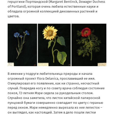
герцогини Портландской (Margaret Bentinck, Dowager Duchess
of Portland), которая очень любила естественные науки и
обладала огромной коллекцией диковинных растений и
цветов.
В имении у подруги любительница природы и начала
огромный проект Flora Delanica, прославивший ее имя.
Стимулировал его появление, как ни странно, несчастный
случай. Повредив ногу и по совету врача соблюдая состояние
покоя, 72-летняя Мэри сидела за рукодельным столом.
Случайно она заметила, что листок китайской папиросной
пунцовой бумаги совершенно совпадает по цвету с геранью
перед окном. Мэри немедленно вырезала из нее лепесток –
он выглядел, как настоящий. Затем в дело пошли листки