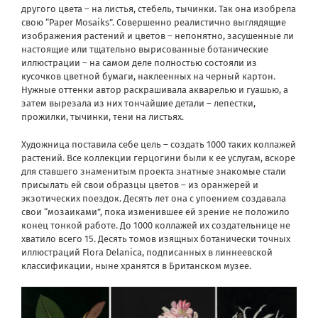
другого цвета – на листья, стебель, тычинки. Так она изобрела
свою “Paper Mosaiks”. Совершенно реалистично выглядящие
изображения растений и цветов – непонятно, засушенные ли
настоящие или тщательно вырисованные ботанические
иллюстрации – на самом деле полностью состояли из
кусочков цветной бумаги, наклеенных на черный картон.
Нужные оттенки автор раскрашивала акварелью и гуашью, а
затем вырезала из них тончайшие детали – лепестки,
прожилки, тычинки, тени на листьях.
Художница поставила себе цель – создать 1000 таких коллажей
растений. Все коллекции герцогини были к ее услугам, вскоре
для ставшего знаменитым проекта знатные знакомые стали
присылать ей свои образцы цветов – из оранжерей и
экзотических поездок. Десять лет она с упоением создавала
свои “мозаиками”, пока изменившее ей зрение не положило
конец тонкой работе. До 1000 коллажей их создательнице не
хватило всего 15. Десять томов изящных ботанически точных
иллюстраций Flora Delanica, подписанных в линнеевской
классификации, ныне хранятся в Британском музее.