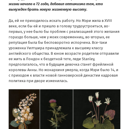
жизни начала в 72 года, добавил оптимизма тем, кто
вынужден брать новую жизненную высоту.
Да, ей не приходилось искать работу. Но Мэри жила в XVIII
веке, если бы ей и пришло в голову трудоустроиться, во-
первых, у нее было бы проблем с реализацией этого желания
гораздо больше, чем у моих современниц, во-вторых, ее
репутация была бы бесповоротно испорчена. Все-таки
уроженка Уилтшира принадлежала к высшему классу
английского общества. В юном возрасте родители отправили
ее жить в Лондон к бездетной тете, леди Stanley,
предполагалось, что в будущем девочка станет фрейлиной
королевы Анны. Но монархиня умерла, когда Мэри было 14, и
с приходом к власти новой ганноверской династии кадровая
политика при дворе изменилась.