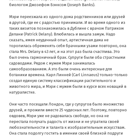
биологом Джозефом Бэнксом (Joseph Banks).
Мэри переезжала из одного дома родственников или друзей
в другой, где ее с радостью принимали. И во время одного из
таких визитов познакомилась в Дублине с врачом Патриком
Делани (Patrick Delany).
Влюбилась и вышла замуж. Надо
сказать, имея неудачный опыт, артистичная дама не
торопилась обременять себя брачными узами повторно, она
стала Mrs. Delany в 43 лет, и на этот раз была счастлива. Это
был очень гармоничный брак. Супруги были оба страстными
садоводами. Рядом с мужем Мэри занималась
самообразованием. А это были очень интересные для
ботаники времена. Карл Линней (Carl Linnaeus) только-только
создал единую систему классификации растительного и
животного мира, и Мэри с мужем были в курсе всех новаций в
натуралистке.
Они часто посещали Лондон, где у супругов было множество
друзей, и прожили вместе 25 чудесных лет. Поэтому, повторно
овдовев, Мэри уже не радовалась свободе, но она не
перестала получать радость от жизни и не утратила своей
любознательности и таланта к изобразительным искусствам.
Она стала подолгу гостить в имении своей близкой подруги