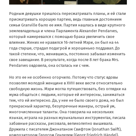
Родным девушки пришлось пересматривать планы, и ей стали
присматривать хорошую партию, ведь главным достоянием
семьи Granville было ее имя.
Партия нашлась в виде крупного
землевладельца и члена Парламента Alexander Pendarves,
который намеревался с помощью брака увеличить свое
влияние. Жених не нравился 16-летней Мэри, он был на 44
года старше, страдал подагрой и хорошенько поддавал. До
такой степени, что, женившись, постоянно забывал изменить
свое завещание. В результате, когда после 8 лет брака Mrs.
Pendarves овдовела, она осталась ни с чем.
Но это ее не особенно огорчило. Потому что статус вдовы
позволял молодой женщине в XVIII веке вести относительно
свободную жизнь. Мэри могла путешествовать, без оглядки на
мужа общаться с людьми, которые ей интересны, заниматься
тем, что ей интересно. Да, у нее не было своего дома, но был
прекрасный характер, безупречные манеры, острый ум,
многочисленные таланты. Она говорила на нескольких
языках, играла на разных музыкальных инструментах, писала
забавные рассказы, рисовала, великолепно вышивала.
Дружила с писателем Джонатаном Свифтом (Jonathan Swift),
композитором Георгом Генделем (Georg Friedrich Händel),