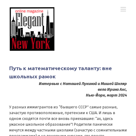
Skip
to
content
Путь к математическому таланту: вне
школьных рамок
Интервью с Наташей Лукиной и Мишей Шкляр
вела Ирина Акс,
Нью-Йорк, март 2024
У разных иммигрантов из “бывшего СССР” самые разные,
зачастую противоположные, претензии к США. И лишь в
одном сходятся почти все вновь приехавшие: “ах, здесь
ужасное школьное образование”! Родители панически
мечутся между частными школами (зачастую с сомнительными
программами) и не дешевыми курсами, где просто