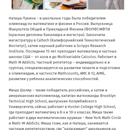
Наташа Лукина – в школьные годы была победителем
олимпиад по математике и физике в России. Выпускница
Факультета Общей и Прикладной Физики (ФОПФ) МФТИ
(красные дипломы бакалавра и магистра). Закончила
магистратуру в Caltech (Калифорнийский Технологический
Институт), затем научный работник в Scripps Research
Institute. Последние 15 лет преподает математику в частных
школах США – от азов и до Multivariable Calculus. Работает в
Math M Addicts. Частный репетитор – индивидуально и в
группах, специализируется на развитии таланта и подготовке
к олимпиадам, в частности Mathcounts, AMC 8-12, AIME,
развитии у ребенка аналитических способностей.
Миша Шкляр – также победитель российских, а затем и
американских матолимпиад, капитан маткоманды Brooklyn
Technical High School, выпускник Колумбийского
Университета, сейчас работает в Hunter College High School,
где преподает математику в 8-х и 10-х классах. Миша также
работает в двух математических кружках – New York Math Circle
и Math-M-Addicts. Миша тоже, как и Наташа, занимается
частным репетиторством, где “натаскивает” школьников на