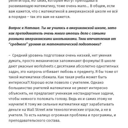
репетитора, но таких, которые могут преподавать
развивающую математику, тоже очень мало… В общем, если
вам кажется, что с математикой в американской школе не всё
в порядке – так это вам не кажется.
Вопрос к Наташе. Ты не училась в американской школе, зато
как преподаватель очень много имеешь дело с самыми
разными американскими школьниками. Твои впечатления от
“среднего” уровня их математической подготовки?
– Средний уровень подготовки очень низкий, нет умения
думать, просто механически запоминают формулы! В школе
дают ужасные worksheets с десятками абсолютно однотипных
задач, это напрочь отбивает любовь к предмету. Я бы тоже от
такой математики сбежала. Как такая учеба может быть
интересна?! Хорошо если повезло с учителем. Однако
большинство учителей математики не умеют интересно
объяснять, не предлагают ученикам нестандартные задачи,
чтобы немного поломать голову. Bедь их и самих этому не
научили! К тому же сильные математики идут зарабатывать
деньги на Wall Street или технологические отрасли, а не в
учителя. То есть налицо огромная проблема и программы, и
преподавательского состава.