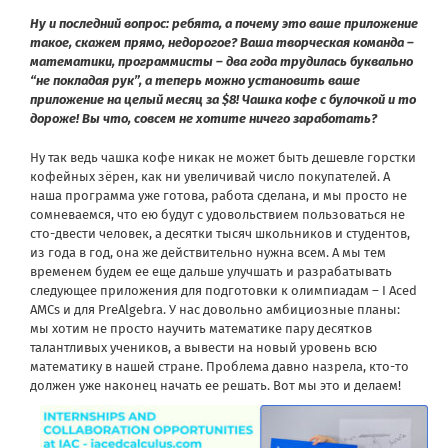
Ну и последний вопрос: ребята, а почему это ваше приложение
такое, скажем прямо, недорогое? Ваша творческая команда –
математики, программисты – два года трудилась буквально
“не покладая рук”, а теперь можно установить ваше
приложение на целый месяц за $8! Чашка кофе с булочкой и то
дороже! Вы что, совсем не хотите ничего заработать?
Ну так ведь чашка кофе никак не может быть дешевле горстки
кофейных зёрен, как ни увеличивай число покупателей. А
наша программа уже готова, работа сделана, и мы просто не
сомневаемся, что ею будут с удовольствием пользоваться не
сто-двести человек, а десятки тысяч школьников и студентов,
из года в год, она же действительно нужна всем. А мы тем
временем будем ее еще дальше улучшать и разрабатывать
следующее приложения для подготовки к олимпиадам – I Aced
AMCs и для PreAlgebra. У нас довольно амбициозные планы:
мы хотим не просто научить математике пару десятков
талантливых учеников, а вывести на новый уровень всю
математику в нашей стране. Проблема давно назрела, кто-то
должен уже наконец начать ее решать. Вот мы это и делаем!