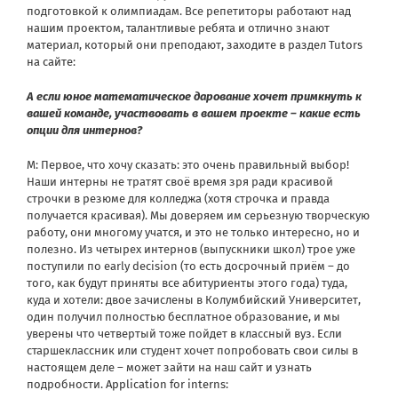
подготовкой к олимпиадам. Все репетиторы работают над
нашим проектом, талантливые ребята и отлично знают
материал, который они преподают,
заходите в раздел Tutors
на сайте:
А если юное математическое дарование хочет примкнуть к
вашей команде, участвовать в вашем проекте – какие есть
опции для интернов?
М: Первое, что хочу сказать: это очень правильный выбор!
Наши интерны не тратят своё время зря ради красивой
строчки в резюме для колледжа (хотя строчка и правда
получается красивая). Мы доверяем им серьезную творческую
работу, они многому учатся, и это не только интересно, но и
полезно. Из четырех интернов (выпускники школ) трое уже
поступили по early decision (то есть досрочный приём – до
того, как будут приняты все абитуриенты этого года) туда,
куда и хотели: двое зачислены в Колумбийский Университет,
один получил полностью бесплатное образование, и мы
уверены что четвертый тоже пойдет в классный вуз. Если
старшеклассник или студент хочет попробовать свои силы в
настоящем деле – может зайти на наш сайт и узнать
подробности.
Application for interns: