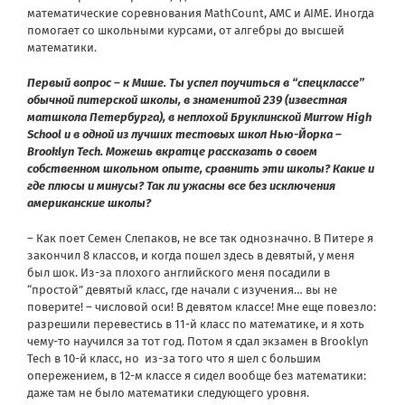
математические соревнования MathCount, AMC и AIME. Иногда
помогает со школьными курсами, от алгебры до высшей
математики.
Первый вопрос – к Мише. Ты успел поучиться в “спецклассе”
обычной питерской школы, в знаменитой 239 (известная
матшкола Петербурга), в неплохой Бруклинской Murrow High
School и в одной из лучших тестовых школ Нью-Йорка –
Brooklyn Tech. Можешь вкратце рассказать о своем
собственном школьном опыте, сравнить эти школы? Какие и
где плюсы и минусы? Так ли ужасны все без исключения
американские школы?
– Как поет Семен Слепаков, не все так однозначно. В Питере я
закончил 8 классов, и когда пошел здесь в девятый, у меня
был шок. Из-за плохого английского меня посадили в
“простой” девятый класс, где начали с изучения… вы не
поверите! – числовой оси! В девятом классе! Мне еще повезло:
разрешили перевестись в 11-й класс по математике, и я хоть
чему-то научился за тот год. Потом я сдал экзамен в Brooklyn
Tech в 10-й класс, но из-за того что я шел с большим
опережением, в 12-м классе я сидел вообще без математики:
даже там не было математики следующего уровня.