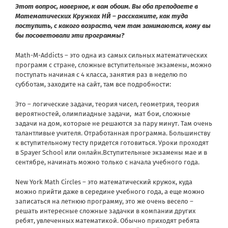
Этот вопрос, наверное, к вам обоим. Вы оба преподаете в
Математических Кружках НЙ – расскажите, как туда
поступить, с какого возраста, чем там занимаются, кому вы
бы посоветовали эти программы?
Math-M-Addicts – это одна из самых сильных математических
программ с стране, сложные вступительные экзамены, можно
поступать начиная с 4 класса, занятия раз в неделю по
субботам,
заходите на сайт, там все подробности:
Это – логические задачи, теория чисел, геометрия, теория
вероятностей, олимпиадные задачи, мат бои, сложные
задачи на дом, которые не решаются за пару минут. Там очень
талантливые учителя. Отработанная программа. Большинству
к вступительному тесту придется готовиться. Уроки проходят
в Spayer School или онлайн.Вступительные экзамены мае и в
сентябре, начинать можно только с начала учебного года.
New York Math Circles – это математический кружок, куда
можно прийти даже в середине учебного года, а еще можно
записаться на летнюю программу, это же очень весело –
решать интересные сложные задачки в компании других
ребят, увлеченных математикой. Обычно приходят ребята