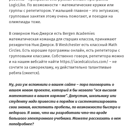
LogicLike. По возможности – математические кружки или
группы с репетитором. У малышей главное – это энтузиазм;
групповые занятия этому очень помогают, и поездки на
олимпиады тоже.
В северном Нью Джерси есть Bergen Academies
математическая команда для старших классов, принимают
резидентов Нью Джерси. В Westchester есть классный Math
Circles. Есть хорошие программы онлайн, есть репетиторы с
групповыми классами. Собственно говоря, репетитора можно
и на нашем вебсайте найти
https://iacedcalculus.com/
– не
сочтите за саморекламу, ну действительно талантливые
ребята (смеется).
Ну, раз уж вспомнили о вашем сайте – пора поговорить о
вашем новом проекте, который я бы назвала “вся высшая
математика в вашем кармане”. Допустим, школьнику или
студенту надо привести в порядок и систематизировать
свои знания, восполнить пробелы, по возможности быстро и
недорого. Я знаю, что вы разработали что-то вроде
большого электронного учебника. Можете рассказать о нем
поподробнее?