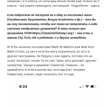
начиная с 4-5 класса, но если ваш юный гений еще только во 2
классе – всё равно приходите, поговорим.
Подробнее – здесь:
Если подросток не поступил ни в одну из тестовых школ
(Стайвесант, Бруклинтек, Bergen Academies и др.) – что бы
вы ему посоветовали, чтобы все-таки не потратить 4 года
изучение квадратных уравнений? Я знаю только про
программу STEM
https://steminstitutenyc.org/
– она есть в
нашем City Tech, где я работаю, и в других колледжах.
М: Я бы конечно посоветовал Math-M-Addicts или New York
Math Circles, за них я хотя бы могу поручиться, но есть и
другие программы. Не берусь о них судить, потому что не
знаю “изнутри”, какие-то из них “хуже, зато дороже”, другие –
напритив, “лучше и дешевле” (смеется). Главное – не
сдавайтесь, и если в школе вас полгода учат теореме
Пифагора, значит, надо поискать что-то еще.