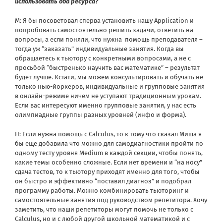
использовать оба ресурса?
М: Я бы посоветовал сперва установить нашу Application и
попробовать самостоятельно решить задачи, ответить на
вопросы, а если поняли, что нужна помощь преподавателя –
тогда уж “заказать” индивидуальные занятия. Когда вы
обращаетесь к тьютору с конкретными вопросами, а не с
просьбой “быстренько научить вас математике” – результат
будет лучше. Кстати, мы можем консультировать и обучать не
только нью-йоркеров, индивидуальные и групповые занятия
в онлайн-режиме ничем не уступают традиционным урокам.
Если вас интересуют именно групповые занятия, у нас есть
олимпиадные группы разных уровней (
инфо и форма
).
Н: Если нужна помощь с Calculus, то к тому что сказал Миша я
бы еще добавила что можно для самодиагностики пройти по
одному тесту уровня Medium в каждой секции, чтобы понять,
какие темы особенно сложные. Если нет времени и “на носу”
сдача тестов, то к тьютору приходят именно для того, чтобы
он быстро и эффективно “поставил диагноз” и подобрал
программу работы. Можно комбинировать тьюторинг и
самостоятельные занятия под руководством репетитора. Хочу
заметить, что наши репетиторы могут помочь не только с
Calculus, но и с любой другой школьной математикой и с