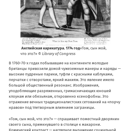
Английская карикатура. 1774 год
«Том, сын мой,
что это?»
© Library of Congress
В 1760–70-х годах побывавшие на континенте молодые
британцы привозили домой чужеземные манеры и наряды —
высокие пудреные парики, туфли с красными каблуками,
перчатки с отворотами, яркий макияж. Это явление имело
большой общественный резонанс. Изображения,
уподобляющие разряженных, гримасничающих юношей
клоунам или обезьянам, откровенно ксенофобны. Это
отражение вечных традиционалистских сетований на «порчу
нравов» под тлетворным влиянием заграницы.
«Том, сын мой, что это?» — спрашивает поместный дворянин
своего сына, примкнувшего в столице к макарони.
Комический контраст — наглядное выражение социальной