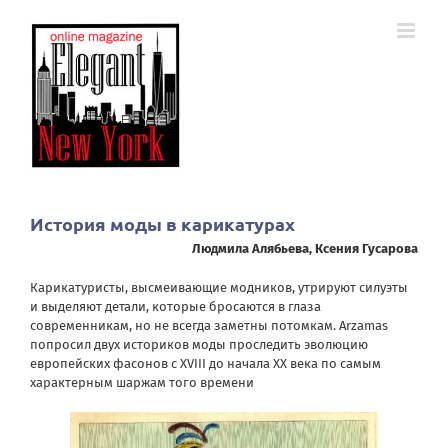
Skip
to
content
История моды в карикатурах
Людмила Алябьева
,
Ксения Гусарова
Карикатуристы, высмеивающие модников, утрируют силуэты
и выделяют детали, которые бросаются в глаза
современникам, но не всегда заметны потомкам. Arzamas
попросил двух историков моды проследить эволюцию
европейских фасонов с XVIII до начала XX века по самым
характерным шаржам того времени