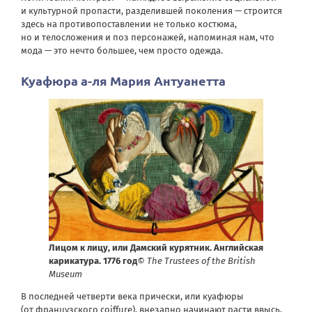
и культурной пропасти, разделившей поколения — строится
здесь на противопоставлении не только костюма,
но и телосложения и поз персонажей, напоминая нам, что
мода — это нечто большее, чем просто одежда.
Куафюра а-ля Мария Антуанетта
Лицом к лицу, или Дамский курятник. Английская
карикатура. 1776 год
© The Trustees of the British
Museum
В последней четверти века прически, или куафюры
(от французского coiffure), внезапно начинают расти ввысь,