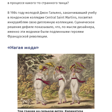
в процессе какого-то странного танца?
В 1984 году молодой Джон Гальяно, заканчивавший учебу
в лондонском колледже Central Saint Martins, посвятил
инкруаяблям свою дипломную коллекцию. Сценическое
решение дефиле показывало, что, по мысли дизайнера,
именно эти модники были подлинными героями
Французской революции.
«Нагая мода»
Три грации на сильном ветру. Карикатура