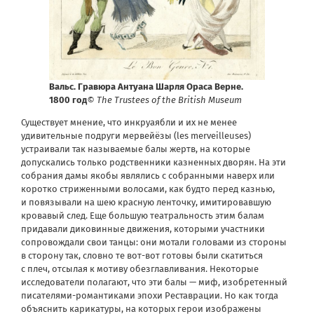
Вальс. Гравюра Антуана Шарля Ораса Верне.
1800 год
© The Trustees of the British Museum
Существует мнение, что инкруаябли и их не менее
удивительные подруги мервейёзы (les merveilleuses)
устраивали так называемые балы жертв, на которые
допускались только родственники казненных дворян. На эти
собрания дамы якобы являлись с собранными наверх или
коротко стриженными волосами, как будто перед казнью,
и повязывали на шею красную ленточку, имитировавшую
кровавый след. Еще большую театральность этим балам
придавали диковинные движения, которыми участники
сопровождали свои танцы: они мотали головами из стороны
в сторону так, словно те вот-вот готовы были скатиться
с плеч, отсылая к мотиву обезглавливания. Некоторые
исследователи полагают, что эти балы — миф, изобретенный
писателями-романтиками эпохи Реставрации. Но как тогда
объяснить карикатуры, на которых герои изображены