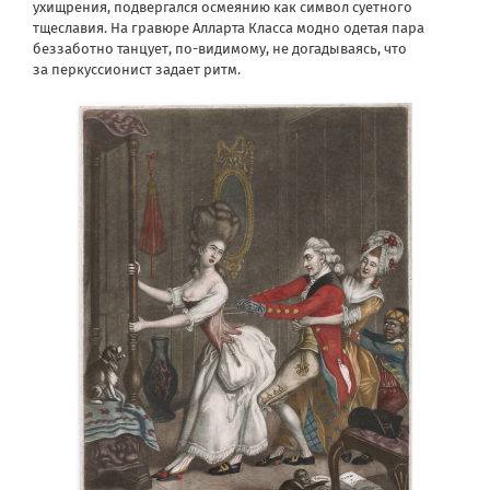
ухищрения, подвергался осмеянию как символ суетного
тщеславия. На гравюре Алларта Класса модно одетая пара
беззаботно танцует, по-видимому, не догадываясь, что
за перкуссионист задает ритм.