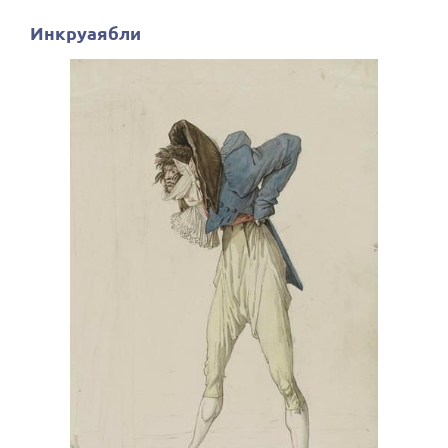
Инкруаябли