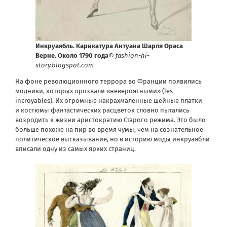
Инкруаябль. Карикатура Антуана Шарля Ораса
Верне. Около 1790 года
© fashion-hi-
story.blogspot.com
На фоне революционного террора во Франции появились
модники, которых прозвали «невероятными» (les
incroyables). Их огромные накрахмаленные шейные платки
и костюмы фантастических расцветок словно пытались
возродить к жизни аристократию Старого режима. Это было
больше похоже на пир во время чумы, чем на сознательное
политическое высказывание, но в историю моды инкруаябли
вписали одну из самых ярких страниц.