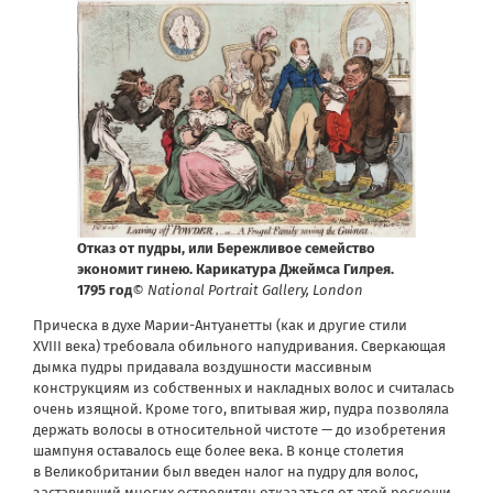
Отказ от пудры, или Бережливое семейство
экономит гинею. Карикатура Джеймса Гилрея.
1795 год
© National Portrait Gallery, London
Прическа в духе Марии-Антуанетты (как и другие стили
XVIII века) требовала обильного напудривания. Сверкающая
дымка пудры придавала воздушности массивным
конструкциям из собственных и накладных волос и считалась
очень изящной. Кроме того, впитывая жир, пудра позволяла
держать волосы в относительной чистоте — до изобретения
шампуня оставалось еще более века. В конце столетия
в Великобритании был введен налог на пудру для волос,
заставивший многих островитян отказаться от этой роскоши