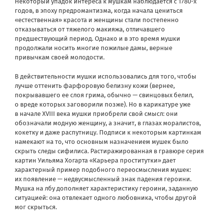
Некоторый упадок интереса к мушкам наблюдается с 1780-х
годов, в эпоху предромантизма, когда начала цениться
«естественная» красота и женщины стали постепенно
отказываться от тяжелого макияжа, отличавшего
предшествующий период. Однако и в это время мушки
продолжали носить многие пожилые дамы, верные
привычкам своей молодости.
В действительности мушки использовались для того, чтобы
лучше оттенить фарфоровую белизну кожи (вернее,
покрывавшего ее слоя грима, обычно — свинцовых белил,
о вреде которых заговорили позже). Но в карикатуре уже
в начале XVIII века мушки приобрели свой смысл: они
обозначали модную женщину, а значит, в глазах моралистов,
кокетку и даже распутницу. Подписи к некоторым картинкам
намекают на то, что основным назначением мушек было
скрыть следы сифилиса. Растиражированная в гравюре серия
картин Уильяма Хогарта «Карьера проститутки» дает
характерный пример подобного переосмысления мушек:
их появление — недвусмысленный знак падения героини.
Мушка на лбу дополняет характеристику героини, заданную
ситуацией: она отвлекает одного любовника, чтобы другой
мог скрыться.