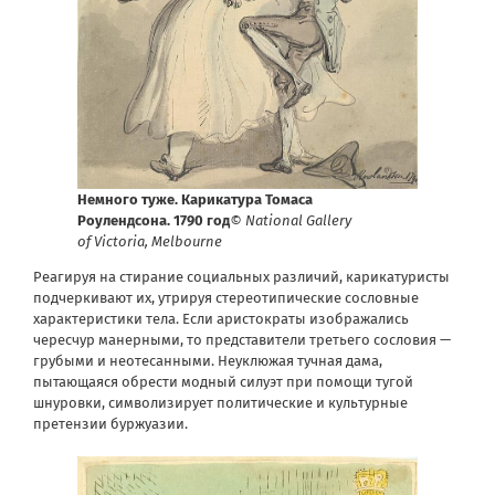
Немного туже. Карикатура Томаса
Роулендсона. 1790 год
© National Gallery
of Victoria, Melbourne
Реагируя на стирание социальных различий, карикатуристы
подчеркивают их, утрируя стереотипические сословные
характеристики тела. Если аристократы изображались
чересчур манерными, то представители третьего сословия —
грубыми и неотесанными. Неуклюжая тучная дама,
пытающаяся обрести модный силуэт при помощи тугой
шнуровки, символизирует политические и культурные
претензии буржуазии.