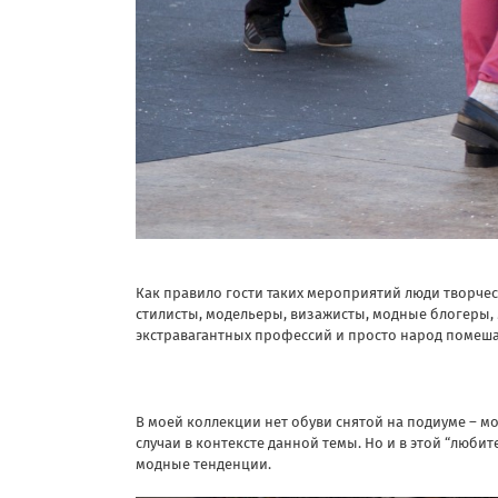
Как правило гости таких мероприятий люди творчес
стилисты, модельеры, визажисты, модные блогеры, м
экстравагантных профессий и просто народ помеш
В моей коллекции нет обуви снятой на подиуме – м
случаи в контексте данной темы. Но и в этой “люб
модные тенденции.