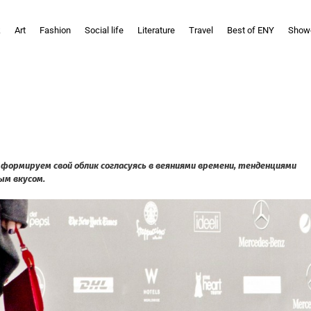
k
Art
Fashion
Social life
Literature
Travel
Best of ENY
Show
 формируем свой облик согласуясь в веяниями времени, тенденциями
ым вкусом.