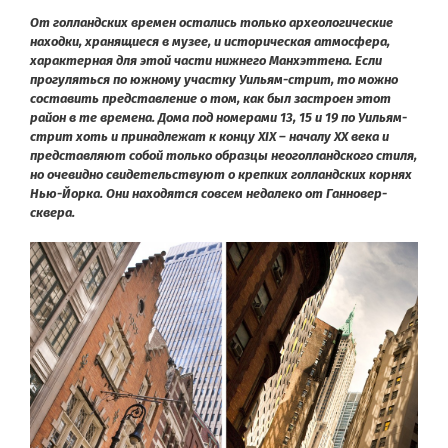
От голландских времен остались только археологические
находки, хранящиеся в музее, и историческая атмосфера,
характерная для этой части нижнего Манхэттена. Если
прогуляться по южному участку Уильям-стрит, то можно
составить представление о том, как был застроен этот
район в те времена. Дома под номерами 13, 15 и 19 по Уильям-
стрит хоть и принадлежат к концу XIX – началу XX века и
представляют собой только образцы неоголландского стиля,
но очевидно свидетельствуют о крепких голландских корнях
Нью-Йорка. Они находятся совсем недалеко от Ганновер-
сквера.