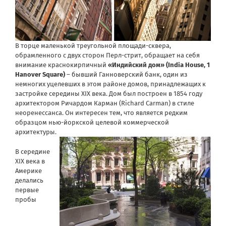
В торце маленькой треугольной площади-сквера,
обрамленного с двух сторон Перл-стрит, обращает на себя
внимание краснокирпичный
«Индийский дом» (India House, 1
Hanover Square)
– бывший Ганноверский банк, один из
немногих уцелевших в этом районе домов, принадлежащих к
застройке середины XIX века. Дом был построен в 1854 году
архитектором Ричардом Карман (Richard Carman) в стиле
неоренессанса. Он интересен тем, что является редким
образцом нью-йоркской целевой коммерческой
архитектуры.
В середине
XIX века в
Америке
делались
первые
пробы