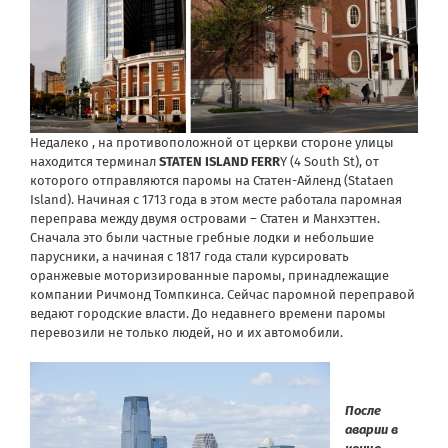
Недалеко , на противоположной от церкви стороне улицы
находится терминал
STATEN ISLAND FERR
Y (4 South St), от
которого отправляются паромы на Статен-Айленд (Stataen
Island). Начиная с 1713 года в этом месте работала паромная
переправа между двумя островами – Статен и Манхэттен.
Сначала это были частные гребные лодки и небольшие
парусники, а начиная с 1817 года стали курсировать
оранжевые моторизированные паромы, принадлежащие
компании Ричмонд Томпкинса. Сейчас паромной переправой
ведают городские власти. До недавнего времени паромы
перевозили не только людей, но и их автомобили.
После
аварии в