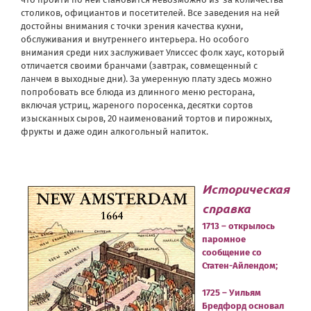
столиков, официантов и посетителей. Все заведения на ней
достойны внимания с точки зрения качества кухни,
обслуживания и внутреннего интерьера. Но особого
внимания среди них заслуживает Улиссес фолк хаус, который
отличается своими бранчами (завтрак, совмещенный с
ланчем в выходные дни). За умеренную плату здесь можно
попробовать все блюда из длинного меню ресторана,
включая устриц, жареного поросенка, десятки сортов
изысканных сыров, 20 наименований тортов и пирожных,
фрукты и даже один алкогольный напиток.
Историческая
справка
1713 – открылось
паромное
сообщение со
Статен-Айлендом;
1725 – Уильям
Бредфорд основал