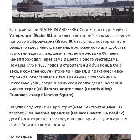
За терминалом STATEN ISLAND FERRY Стейт-стрит переходит в
Уотер-стрит (Water St)
, пройдя по которой 2 квартала, свернем
направо на
Брод-стрит (Broad St.)
. Эта улица повторяет путь
бывшего здесь некогда канала, проложенного для удобства
торговли еще голландцами в первой половине XVII века.
Канал проходил через самый центр Нового Амстердама.
Пожары 1776 и 1835 годов и строительный бум конца XVIII
века, к сожалению, уничтожили и канал, и практически все
строения, относящиеся к тем временам. Осталось лишь
несколько улиц, сохранивших свои голландские названия –
У
ильям-стрит (William St), Контис-элли (Coentis Alley),
Ганновер-сквер (Hanover Square).
На углу Брод-стрит и Перл-стрит (Pearl St) стоит уцелевшая
трехэтажная
Таверна Френсиса (Fraunces Tavern, 54 Pearl St)
.
Дом был построен в 1712 году и первое время служил жильем
семье богатого коммерсанта.
Но позднее