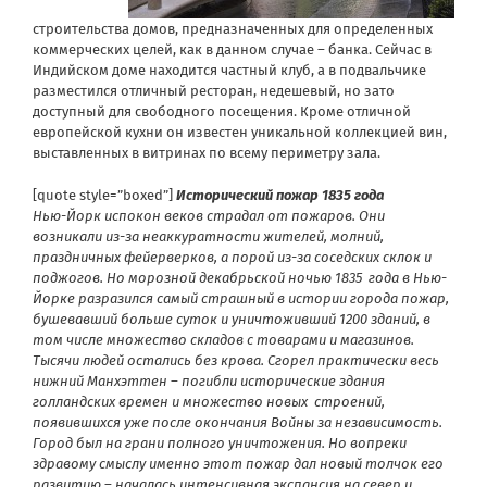
строительства домов, предназначенных для определенных
коммерческих целей, как в данном случае – банка. Сейчас в
Индийском доме находится частный клуб, а в подвальчике
разместился отличный ресторан, недешевый, но зато
доступный для свободного посещения. Кроме отличной
европейской кухни он известен уникальной коллекцией вин,
выставленных в витринах по всему периметру зала.
[quote style=”boxed”]
Исторический пожар 1835 года
Нью-Йорк испокон веков страдал от пожаров. Они
возникали из-за неаккуратности жителей, молний,
праздничных фейерверков, а порой из-за соседских склок и
поджогов. Но морозной декабрьской ночью 1835 года в Нью-
Йорке разразился самый страшный в истории города пожар,
бушевавший больше суток и уничтоживший 1200 зданий, в
том числе множество складов с товарами и магазинов.
Тысячи людей остались без крова. Сгорел практически весь
нижний Манхэттен – погибли исторические здания
голландских времен и множество новых строений,
появившихся уже после окончания Войны за независимость.
Город был на грани полного уничтожения. Но вопреки
здравому смыслу именно этот пожар дал новый толчок его
развитию – началась интенсивная экспансия на север и