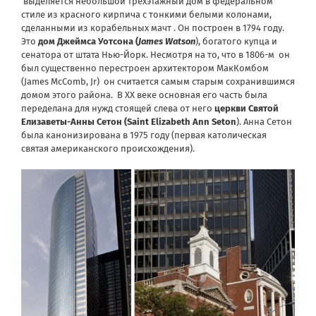
выделяется небольшой трехэтажный дом в федеральном
стиле из красного кирпича с тонкими белыми колонами,
сделанными из корабельных мачт . Он построен в 1794 году.
Это
дом Джеймса Уотсона (
James
Watson
), богатого купца и
сенатора от штата Нью-Йорк. Несмотря на то, что в 1806-м он
был существенно перестроен архитектором МакКомбом
(James McComb, Jr) он считается самым старым сохранившимся
домом этого района. В XX веке основная его часть была
переделана для нужд стоящей слева от него
церкви Святой
Елизаветы-Анны Сетон (Saint Elizabeth Ann Seton
). Анна Сетон
была канонизирована в 1975 году (первая католическая
святая американского происхождения).