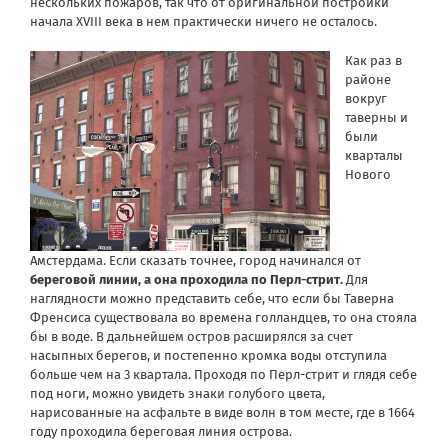
нескольких пожаров, так что от оригинальной постройки
начала XVIII века в нем практически ничего не осталось.
Как раз в
районе
вокруг
таверны и
были
кварталы
Нового
Амстердама. Если сказать точнее, город начинался от
береговой линии, а она проходила по Перл-стрит.
Для
наглядности можно представить себе, что если бы Таверна
Френсиса существовала во времена голландцев, то она стояла
бы в воде. В дальнейшем остров расширялся за счет
насыпных берегов, и постепенно кромка воды отступила
больше чем на 3 квартала. Проходя по Перл-стрит и глядя себе
под ноги, можно увидеть знаки голубого цвета,
нарисованные на асфальте в виде волн в том месте, где в 1664
году проходила береговая линия острова.