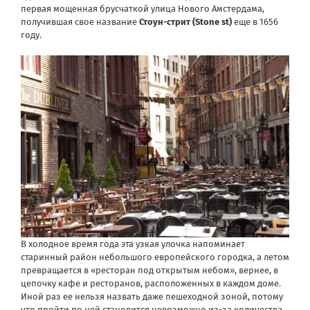
первая мощенная брусчаткой улица Нового Амстердама,
получившая свое название
Стоун-стрит (Stone st)
еще в 1656
году.
В холодное время года эта узкая улочка напоминает
старинный район небольшого европейского городка, а летом
превращается в «ресторан под открытым небом», вернее, в
цепочку кафе и ресторанов, расположенных в каждом доме.
Иной раз ее нельзя назвать даже пешеходной зоной, потому
что пройти по ней становится невозможно из-за количества