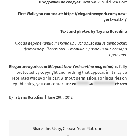
Продолжение следует.
Next walk is
Old Sea Port
First Walk you can see at:
https://elegantnewyork.com/new-
york-walk-1/
Text and photos by Tayana Borodina
Любая перепечатка текста или использование авторских
фотографий возможны только с разрешения автора
проекта
.
Elegantnewyork.com
(
Elegant New York on-line magazine)
is fully
protected by copyright and nothing that appears in it may be
reprinted wholly or in part without permission. For inquiries on
republishing, you can contact us:
ed
*******
@
************
rk.com
By
Tatyana Borodina
|
June 28th, 2012
Share This Story, Choose Your Platform!