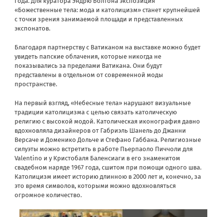
года. Для куратора Эндрю Болтона экспозиция
«Божественные тела: мода и католицизм» станет крупнейшей
с точки зрения занимаемой площади и представленных
экспонатов.
Благодаря партнерству с Ватиканом на выставке можно будет
увидеть папские облачения, которые никогда не
показывались за пределами Ватикана. Они будут
представлены в отдельном от современной моды
пространстве.
На первый взгляд, «Небесные тела» нарушают визуальные
традиции католицизма с целью связать католическую
религию с высокой модой. Католическая иконография давно
вдохновляла дизайнеров от Габриэль Шанель до Джанни
Версаче и Доменико Дольче и Стефано Габбана. Религиозные
силуэты можно встретить в работе Пьерпаоло Пиччоли для
Valentino и у Кристобаля Баленсиаги в его знаменитом
свадебном наряде 1967 года, сшитом при помощи одного шва.
Католицизм имеет историю длинною в 2000 лет и, конечно, за
это время символов, которыми можно вдохновляться
огромное количество.