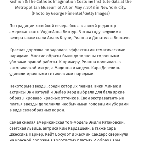
Fashion & The Catholic Imagination Costume Institute Gala at the
Metropolitan Museum of Art on May 7, 2018 in New York City.
(Photo by George Pimentel/Getty Images)
По традиции хозяйкой вечера была главный редактор
американского VogueАнна Винтур. В этом году ведущими
вечера также стали Амаль Клуни, Рианна и Донателла Версаче.
Красная дорожка порадовала эффектными тематическими
нарядами. Многие образы были дополнены головными
уборами ручной работы. К примеру, Рианна появилась в
католической митре, а Мадонна и модель Кара Делевинь
удивили мрачными готическими нарядами.
Некоторые звезды, среди которых певица Ники Минаж и
актрисы Энн Хэтэуей и Эмбер Херд выбрали для бала яркие
образы кроваво-красных оттенков. Свои экстравагантные
платья звезды дополнили необычными головными уборами
в виде своеобразных корон.
Самая смелая американская топ-модель Эмили Ратаковски,
светская львица, актриса Ким Кардашьян, а также Сара
Джессика Паркер, Кейт Босуорт и Жасмин Сандерс сверкнули
на красной дорожке в золотистых платьях. А образ Сары