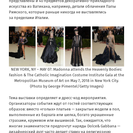
представлены и 40 предметов декоративно-прикладного
искусства из Ватикана, например, детали облачения Папы
Римского, которые раньше никогда не выставлялись
за пределами Италии.
NEW YORK, NY – MAY 07: Madonna attends the Heavenly Bodies:
Fashion & The Catholic Imagination Costume Institute Gala at the
Metropolitan Museum of Art on May 7, 2018 in New York City.
(Photo by George Pimentel/Getty Images)
Тема выставки определяет и
дресс-код мероприятия
.
Организаторы события ждут от гостей соответствующих
образов: вместо «голых» платьев — закрытые модели в пол,
выполненные из бархата или шелка, богато украшенные
стразами, кружевом или вышивкой. Так, ожидается, что
многие знаменитости предпочтут наряды Dolce& Gabbana —
дизайнерский дуэт часто делает ставку на религиозную