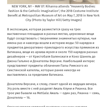
NEW YORK, NY – MAY 07: Rihanna attends “Heavenly Bodies:
Fashion & the Catholic Imagination”, the 2018 Costume Institute
Benefit at Metropolitan Museum of Art on May 7, 2018 in New York
City. (Photo by Taylor Hill/Getty Images)
В экспозиции, которая разместится сразу на трех
выставочных площадках в разных местах, церковные вещи
будут соседствовать с творениями знаменитых кутюрье, чьи
имена раз и навсегда вошли в историю моды: 50 нарядов и
предметов декоративно-прикладного искусства прямиком из
Ватикана, вещи из архива музея и около 150 нарядов разных
дизайнеров — от Кристобаля Баленсиаги и Коко Шанель до
Джона Гальяно и Донателлы Версаче. Наибольший интерес
представляют предметы облачения Папы Римского из
Сикстинской капеллы, которые ранее никогда не
выставлялись за пределами Ватикана.
Донателла Версаче, к слову, станет одной из ведущих вечера.
Эту роль вместе с ней разделят Амаль Клуни и Рианна. Все
трое уже бывали на MetGala: Амаль — один раз, Рианна — семь,
Донателла — 16.
Организатором грядущей выставки назначен куратор