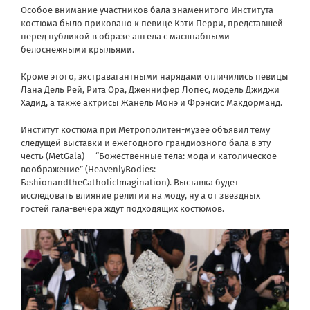
Особое внимание участников бала знаменитого Института
костюма было приковано к певице Кэти Перри, представшей
перед публикой в образе ангела с масштабными
белоснежными крыльями.
Кроме этого, экстравагантными нарядами отличились певицы
Лана Дель Рей, Рита Ора, Дженнифер Лопес, модель Джиджи
Хадид, а также актрисы Жанель Монэ и Фрэнсис Макдорманд.
Институт костюма при Метрополитен-музее объявил тему
следущей выставки и ежегодного грандиозного бала в эту
честь (
MetGala
) — “Божественные тела: мода и католическое
воображение” (HeavenlyBodies:
FashionandtheCatholicImagination). Выставка будет
исследовать влияние религии на моду, ну а от звездных
гостей гала-вечера ждут подходящих костюмов.