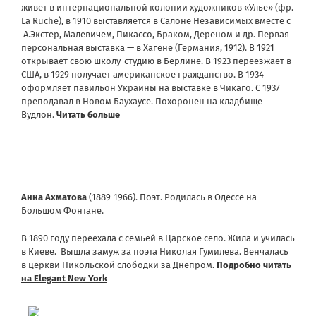
живёт в интернациональной колонии художников «
Улье
» (фр.
La Ruche), в 1910 выставляется в Салоне Независимых вместе с
А.Экстер, Малевичем, Пикассо, Браком, Дереном и др. Первая
персональная выставка — в Хагене (Германия, 1912). В 1921
открывает свою школу-студию в Берлине. В 1923 переезжает в
США, в 1929 получает американское гражданство. В 1934
оформляет павильон Украины на выставке в Чикаго. С 1937
преподавал в Новом Баухаусе. Похоронен на кладбище
Вудлон.
Читать больше
Анна Ахматова
(1889-1966). Поэт. Родилась в Одессе на
Большом Фонтане.
В 1890 году переехала с семьей в Царское село. Жила и училась
в Киеве. Вышла замуж за поэта Николая Гумилева. Венчалась
в церкви Никольской слободки за Днепром.
Подробно читать
на Elegant New York