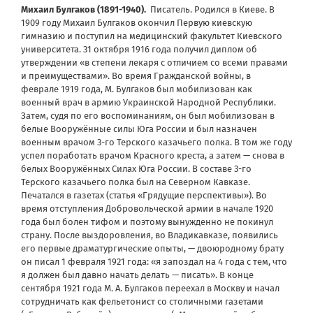
Михаил Булгаков (1891-1940).
Писатель. Родился в Киеве. В
1909 году Михаил Булгаков окончил
Первую киевскую
гимназию
и поступил на
медицинский факультет
Киевского
университета
. 31 октября 1916 года получил диплом об
утверждении «в степени лекаря с отличием со всеми правами
и преимуществами». Во время Гражданской войны, в
феврале 1919 года, М. Булгаков был мобилизован как
военный врач в армию Украинской Народной Республики.
Затем, судя по его воспоминаниям, он был мобилизован в
белые Вооружённые силы Юга России и был назначен
военным врачом 3-го Терского казачьего полка. В том же году
успел поработать врачом Красного креста, а затем — снова в
белых Вооружённых Силах Юга России. В составе 3-го
Терского казачьего полка был на Северном Кавказе.
Печатался в газетах (статья «Грядущие перспективы»). Во
время отступления Добровольческой армии в начале 1920
года был болен тифом и поэтому вынужденно не покинул
страну. После выздоровления, во Владикавказе, появились
его первые драматургические опыты, — двоюродному брату
он писал 1 февраля 1921 года: «я запоздал на 4 года с тем, что
я должен был давно начать делать — писать». В конце
сентября 1921 года М. А. Булгаков переехал в Москву и начал
сотрудничать как фельетонист со столичными газетами