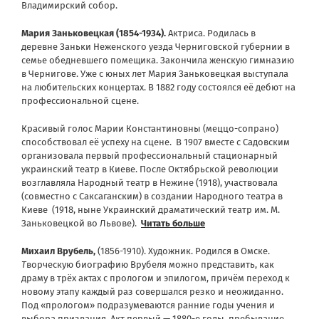
Владимирский собор.
Мария Заньковецкая (1854-1934).
Актриса. Родилась в
деревне Заньки Неженского уезда Черниговской губернии в
семье обедневшего помещика. Закончила женскую гимназию
в Чернигове. Уже с юных лет Мария Заньковецкая выступала
на любительских концертах. В 1882 году состоялся её дебют на
профессиональной сцене.
Красивый голос Марии Константиновны (меццо-сопрано)
способствовал её успеху на сцене. В 1907 вместе с Садовским
организовала первый профессиональный стационарный
украинский театр в Киеве. После Октябрьской революции
возглавляла Народный театр в Нежине (1918), участвовала
(совместно с Саксаганским) в создании Народного театра в
Киеве (1918, ныне Украинский драматический театр им. М.
Заньковецкой во Львове).
Читать больше
Михаил Врубель,
(1856-1910). Художник. Родился в Омске.
Т
ворческую биографию Врубеля можно представить, как
драму в трёх актах с прологом и эпилогом, причём переход к
новому этапу каждый раз совершался резко и неожиданно.
Под «прологом» подразумеваются ранние годы учения и
выбора призвания. Акт первый — 1880-е годы, пребывание