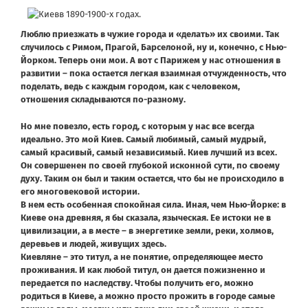
Люблю приезжать в чужие города и «делать» их своими. Так
случилось с Римом, Прагой, Барселоной, ну и, конечно, с Нью-
Йорком. Теперь они мои. А вот с Парижем у нас отношения в
развитии – пока остается легкая взаимная отчужденность, что
поделать, ведь с каждым городом, как с человеком,
отношения складываются по-разному.
Но мне повезло, есть город, с которым у нас все всегда
идеально. Это мой Киев. Самый любимый, самый мудрый,
самый красивый, самый независимый. Киев лучший из всех.
Он совершенен по своей глубокой исконной сути, по своему
духу. Таким он был и таким остается, что бы не происходило в
его многовековой истории.
В нем есть особенная спокойная сила. Иная, чем Нью-Йорке: в
Киеве она древняя, я бы сказала, языческая. Ее истоки не в
цивилизации, а в месте – в энергетике земли, реки, холмов,
деревьев и людей, живущих здесь.
Киевляне – это титул, а не понятие, определяющее место
проживания. И как любой титул, он дается пожизненно и
передается по наследству. Чтобы получить его, можно
родиться в Киеве, а можно просто прожить в городе самые