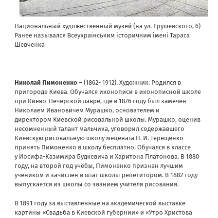
Национальный художественный музей (на ул. Грушевского, 6)
Ранее назывался Всеукраїнським історичним імені Тараса
Шевченка
Николай Пимоненко
– (1862- 1912). Художник. Родился в
пригороде Киева. Обучался иконописи в иконописной школе
при Киево-Печерской лавре, где в 1876 году был замечен
Николаем Ивановичем Мурашко, основателем и
директором Киевской рисовальной школы. Мурашко, оценив
несомненный талант мальчика, уговорил содержавшего
Киевскую рисовальную школу мецената Н. И. Терещенко
принять Пимоненко в школу бесплатно. Обучался в классе
у Иосифа-Казимира Будкевича и Харитона Платонова. В 1880
году, на второй год учёбы, Пимоненко признан лучшим
учеником и зачислен в штат школы репетитором. В 1882 году
выпускается из школы со званием учителя рисования.
В 1891 году за выставленные на академической выставке
картины «Свадьба в Киевской губернии» и «Утро Христова