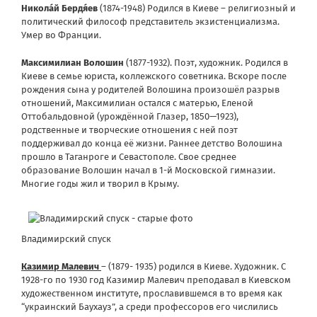
Никола
й Бердя
ев
(1874-1948) Родился в Киеве – религиозный и
политический философ представитель экзистенциализмa.
Умер во Франции.
Максимилиан Волошин
(1877-1932). Поэт, художник. Родился в
Киеве в семье юриста, коллежского советника. Вскоре после
рождения сына у родителей Волошина произошёл разрыв
отношений, Максимилиан остался с матерью, Еленой
Оттобальдовной (урождённой Глазер, 1850—1923),
родственные и творческие отношения с ней поэт
поддерживал до конца её жизни. Раннее детство Волошина
прошло в Таганроге и Севастополе. Свое среднее
образование Волошин начал в 1-й Московской гимназии.
Многие годы жил и творил в Крыму.
Владимирский спуск
Казимир Малевич
– (1879- 1935) родился в Киеве. Художник. С
1928-го по 1930 год Казимир Малевич преподавал в Киевском
художественном институте, прославившемся в то время как
“украинский Баухауз”, а среди профессоров его числились