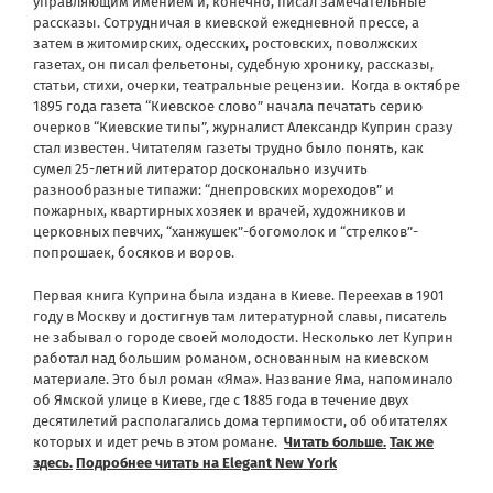
управляющим имением и, конечно, писал замечательные
рассказы. Сотрудничая в киевской ежедневной прессе, а
затем в житомирских, одесских, ростовских, поволжских
газетах, он писал фельетоны, судебную хронику, рассказы,
статьи, стихи, очерки, театральные рецензии. Когда в октябре
1895 года газета “Киевское слово” начала печатать серию
очерков “Киевские типы”, журналист Александр Куприн сразу
стал известен. Читателям газеты трудно было понять, как
сумел 25-летний литератор досконально изучить
разнообразные типажи: “днепровских мореходов” и
пожарных, квартирных хозяек и врачей, художников и
церковных певчих, “ханжушек”-богомолок и “стрелков”-
попрошаек, босяков и воров.
Первая книга Куприна была издана в Киеве. Переехав в 1901
году в Москву и достигнув там литературной славы, писатель
не забывал о городе своей молодости. Несколько лет Куприн
работал над большим романом, основанным на киевском
материале. Это был роман «Яма». Название Яма, напоминало
об Ямской улице в Киеве, где с 1885 года в течение двух
десятилетий располагались дома терпимости, об обитателях
которых и идет речь в этом романе.
Читать больше
.
Так же
здесь
.
Подробнее читать на Elegant New York