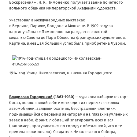
Воскресения» . Н. К. Пимоненко получает звание почетного
вольного общника Императорской Академии художеств.
Участвовал в международных выставках
в Берлине, Париже, Лондоне и Мюнхене. В 1909 году за
картину «Гопак» Пимоненко награждается золотой
медалью Салона де Пари Общества французских художников.
Картина, имевшая большой успех была приобретена Лувром.
1914-год-Улица Николаевская, нынешняя Городецкого
Владислав Городецкий
(1863-1930)
— чудаковатый архитектор-
богач, позволявший себе иметь один из первых легковых
автомобилей, заядлый охотник, бесстрашный «летчик»,
поднимавшийся с первыми авиаторами на глазах изумленных
зевак в небо, франт, любивший эпатировать всех и вся
(например, прогуливаться по городу с обезьянкой, что в те
времена шокировало). Создатель Николевского Собора,