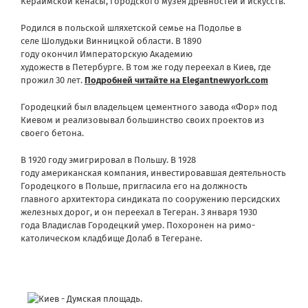
Кераимской кенасы, Городского музея древностей и искусств.
Родился в польской шляхетской семье на Подолье в
селе Шолудьки Винницкой области. В 1890
году окончил Императорскую Академию
художеств в Петербурге. В том же году переехал в Киев, где
прожил 30 лет.
Подробней читайте на Elegantnewyork.com
Городецкий был владельцем цементного завода «Фор» под
Киевом и реализовывал большинство своих проектов из
своего бетона.
В 1920 году эмигрировал в Польшу. В 1928
году американская компания, инвестировавшая деятельность
Городецкого в Польше, пригласила его на должность
главного архитектора синдиката по сооружению персидских
железных дорог, и он переехал в Тегеран. 3 января 1930
года Владислав Городецкий умер. Похоронен на римо-
католическом кладбище Долаб в Тегеране.