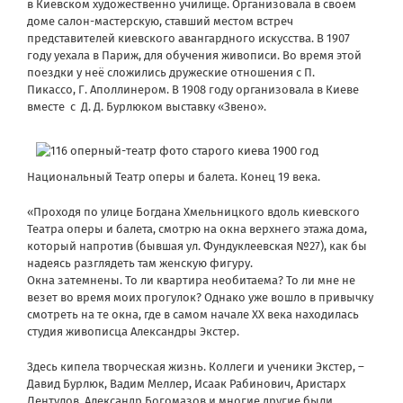
в Киевском художественно училище. Организовала в своем
доме салон-мастерскую, ставший местом встреч
представителей киевского авангардного искусства. В 1907
году уехала в Париж, для обучения живописи. Во время этой
поездки у неё сложились дружеские отношения с П.
Пикассо, Г. Аполлинером. В 1908 году организовала в Киеве
вместе с Д. Д. Бурлюком выставку «Звено».
Национальный Театр оперы и балета. Конец 19 века.
«Проходя по улице Богдана Хмельницкого вдоль киевского
Театра оперы и балета, смотрю на окна верхнего этажа дома,
который напротив (бывшая ул. Фундуклеевская №27), как бы
надеясь разглядеть там женскую фигуру.
Окна затемнены. То ли квартира необитаема? То ли мне не
везет во время моих прогулок? Однако уже вошло в привычку
смотреть на те окна, где в самом начале XX века находилась
студия живописца Александры Экстер.
Здесь кипела творческая жизнь. Коллеги и ученики Экстер, –
Давид Бурлюк, Вадим Меллер, Исаак Рабинович, Аристарх
Лентулов, Александр Богомазов и многие другие были