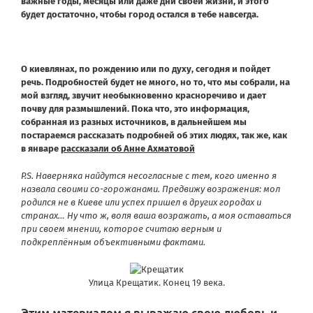
важные годы, месяцы или даже дни своей жизни, и этого
будет достаточно, чтобы город остался в тебе навсегда.
О киевлянах, по рождению или по духу, сегодня и пойдет
речь. Подробностей будет не много, но то, что мы собрали, на
мой взгляд, звучит необыкновенно красноречиво и дает
почву для размышлений. Пока что, это информация,
собранная из разных источников, в дальнейшем мы
постараемся рассказать подробней об этих людях, так же, как
в январе
рассказали об Анне Ахматовой
P.S. Наверняка найдутся несогласные с тем, кого именно я
назвала своими со-горожанами. Предвижу возражения: мол
родился не в Киеве или успех пришел в других городах и
странах… Ну что ж, воля ваша возражать, а моя оставаться
при своем мнении, которое считаю верным и
подкреплённым объективными фактами.
Улица Крещатик. Конец 19 века.
Этим материалом я выражаю свою любовь и