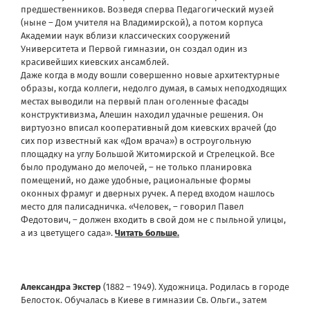
предшественников. Возведя сперва Педагогический музей
(ныне – Дом учителя на Владимирской), а потом корпуса
Академии наук вблизи классических сооружений
Университета и Первой гимназии, он создал один из
красивейших киевских ансамблей.
Даже когда в моду вошли совершенно новые архитектурные
образы, когда коллеги, недолго думая, в самых неподходящих
местах выводили на первый план оголенные фасады
конструктивизма, Алешин находил удачные решения. Он
виртуозно вписал кооперативный дом киевских врачей (до
сих пор известный как «Дом врача») в остроугольную
площадку на углу Большой Житомирской и Стрелецкой. Все
было продумано до мелочей, – не только планировка
помещений, но даже удобные, рациональные формы
оконных фрамуг и дверных ручек. А перед входом нашлось
место для палисадничка. «Человек, – говорил Павел
Федотович, – должен входить в свой дом не с пыльной улицы,
а из цветущего сада».
Читать больше.
Александра Экстер
(1882 – 1949). Художница. Родилась в городе
Белосток. Обучалась в Киеве в гимназии Св. Ольги., затем