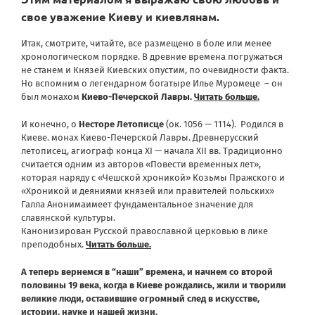
свое уважение Киеву и киевлянам.
Итак, смотрите, читайте, все размещено в боле или менее
хронологическом порядке.
В древние времена погружаться
не станем и Князей Киевских опустим, по очевидности факта.
Но вспомним о легендарном богатыре Илье Муромеце – он
был монахом
Киево-Печерской Лавры
.
Читать больше
.
И конечно, о
Несторе Летописце
(ок. 1056 — 1114). Родился в
Киеве. монах Киево-Печерской Лавры. Древнерусский
летописец, агиограф конца XI — начала XII вв. Традиционно
считается одним из авторов «Повести временных лет»,
которая наряду с «Чешской хроникой» Козьмы Пражского и
«Хроникой и деяниями князей или правителей польских»
Галла Анонимаимеет фундаментальное значение для
славянской культуры.
Канонизирован Русской православной церковью в лике
преподобных.
Читать больше.
А теперь вернемся в “наши” времена, и начнем со второй
половины 19 века, когда в Киеве рождались, жили и творили
великие люди, оставившие огромный след в искусстве,
истории, науке и нашей жизни.