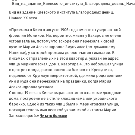
Вид на здание Киевского института Благородных девиц.
Начало XX века
«Приехала в Киев в августе 1906 года вместе с гувернанткой
фрейлин Моникой. Но, вероятно, жизнь у Вакаров не очень
устраивала ее, потому что вскоре она переехала к своей
кузине Марии Александровне Змунчилле (по-домашнему –
Наничке), у которой прожила до окончания гимназии. В
письмах, отправленных из этой квартиры, указан ее адрес:
улица Меринговская, дом 1, квартира 4. Это небольшая улица
в центре города, расположенная близко от Крещатика,
недалеко от Круглоуниверситетской, где жили родственники
Ани и куда она переезжала на праздники, когда Мария
Александровна уезжала.
С конца 19 века в Киеве вырастают многоэтажные доходные
дома, построенные в стиле классицизма или украинского
барокко. Одной из таких улиц была и Меринговская улица,
носящая теперь имя великой украинской актрисы Марии
Заньковецкой.»
Читать больше