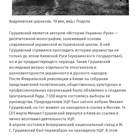
Андреевская церьковь. 19 век, вид с Подола
Грушевский является автором «Истории Украины-Руси» —
десятитомной монографии, заложившей основы
современной украинской исторической школы. В ней
Грушевский стремился проследить историю украинства не
только до эпохи Киевской Руси («украинского государства»),
но и до предшествующего периода. Также Грушевский
исследовал вопрос отдельности этногенезов и
разновекторности украинского и русского народов.
После Февральской революции в Киеве на собрании
представителей политических, общественных, культурных и
профессиональных организаций было объявлено о создании
Центральной Рады. 7 (20) марта состоялись выборы её
руководства. Председателем УЦР был заочно избран Михаил
Грушевский, на тот момент он находился в ссылке в Москве. 14
(27) марта Михаил Грушевский вернулся в Киев из ссылки и
лично возглавил деятельность УЦР.
В апреле состоялся Всеукраинский национальный съезд и М.
С. Грушевский был переизбран на президента УЦР. В этом