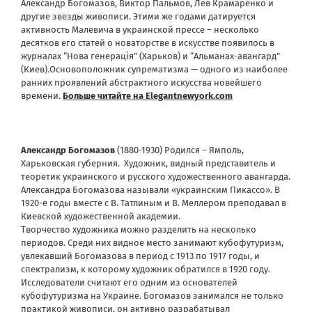
Александр Богомазов, Виктор Пальмов, Лев Крамаренко и
другие звезды живописи. Этими же годами датируется
активность Малевича в украинской прессе – несколько
десятков его статей о новаторстве в искусстве появилось в
журналах “Нова генерація” (Харьков) и “Альманах-авангард”
(Киев).Основоположник супрематизма — одного из наиболее
ранних проявлений абстрактного искусства новейшего
времени.
Больше читайте на Elegantnewyork.com
Александр Богомазов
(1880-1930) Родился – Ямполь,
Харьковская губерния. Художник, видный представитель и
теоретик украинского и русского художественного авангарда.
Александра Богомазова называли «украинским Пикассо». В
1920-е годы вместе с В. Татлиным и В. Меллером преподавал в
Киевской художественной академии.
Творчество художника можно разделить на несколько
периодов. Среди них видное место занимают кубофутуризм,
увлекавший Богомазова в период с 1913 по 1917 годы, и
спектрализм, к которому художник обратился в 1920 году.
Исследователи считают его одним из основателей
кубофутуризма на Украине. Богомазов занимался не только
практикой живописи, он активно разрабатывал