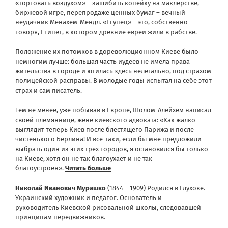
«торговать воздухом» – зашибить копейку на маклерстве,
биржевой игре, перепродаже ценных бумаг – вечный
неудачник Менахем-Мендл. «Егупец» – это, собственно
говоря, Египет, в котором древние евреи жили в рабстве.
Положение их потомков в дореволюционном Киеве было
немногим лучше: большая часть иудеев не имела права
жительства в городе и ютилась здесь нелегально, под страхом
полицейской расправы. В молодые годы испытал на себе этот
страх и сам писатель.
Тем не менее, уже побывав в Европе, Шолом-Алейхем написал
своей племяннице, жене киевского адвоката: «Как жалко
выглядит теперь Киев после блестящего Парижа и после
чистенького Берлина! И все-таки, если бы мне предложили
выбрать один из этих трех городов, я остановился бы только
на Киеве, хотя он не так благоухает и не так
благоустроен».
Читать больше
Николай Иванович Мурашко
(1844 – 1909) Родился в Глухове.
Украинский художник и педагог. Основатель и
руководитель Киевской рисовальной школы, следовавшей
принципам передвижников.