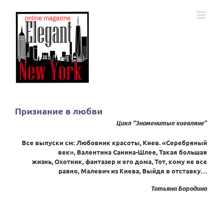
Skip
to
content
Признание в любви
Цикл “Знаменитые киевляне”
Все выпуски см:
Любовник красоты
,
Киев. «Серебряный
век»
, В
алентина Санина-Шлее
,
Такая большая
жизнь
,
Охотник, фантазер и его дома
,
Тот, кому не все
равно
,
Малевич из Киева
,
Выйдя в отставку…
Татьяна Бородина