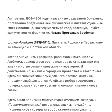
Акт третий: 1903—1906 годы, связанные с душевной болезнью,
постепенно подтачивавшей физические и интеллектуальные
силы живописца. Последние четыре года, ослепнув, Врубель
жил уже только физически.
Читать
Прогулка с Врубелем
Шолом-Алейхем (1859-1916).
Писатель. Родился в Переяслове-
Хмельницком, Полтавской области.
Автора знаменитых романов, рассказов и пьес. Шолом-
Алейхема, родившегося ровно полтора века назад, при его
жизни многие считали киевским литератором. И
действительно, в нашем городе он провел без малого 20 лет.
Здесь он сочинил знаковый для него рассказ «Ножик»,
определивший для Шолом-Алейхема выбор творческого
почерка с характерным грустным юмором, смехом сквозь
слезы.
Здесь были написаны многие главы «Менахем-Мендла» и
«Тевье-молочника». А потом, оказавшись на чужбине,
писатель снова совершал воображаемые прогулки по