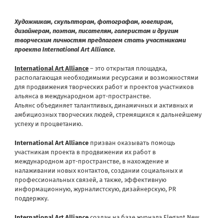
Художникам, скульпторам, фотографам, ювелирам,
дизайнерам, поэтам, писателям, галеристам и другим
творческим личностям предлагаем стать участниками
проекта
International
Art
Alliance
.
International Art Alliance
– это открытая площадка,
располагающая необходимыми ресурсами и возможностями
для продвижения творческих работ и проектов участников
альянса в международном арт-пространстве.
Альянс объединяет талантливых, динамичных и активных и
амбициозных творческих людей, стремящихся к дальнейшему
успеху и процветанию.
International Art Alliance
призван оказывать помощь
участникам проекта в продвижении их работ в
международном арт-пространстве, в нахождение и
налаживании новых контактов, создании социальных и
профессиональных связей, а также, эффективную
информационную, журналистскую, дизайнерскую, PR
поддержку.
International Art Alliance
создан на базе журнала
Elegant New