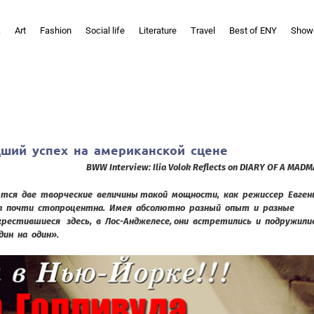
k
Art
Fashion
Social life
Literature
Travel
Best of ENY
Show
дший успех на американской сцене
BWW Interview: Ilia Volok
Reflects on DIARY OF A MAD
ются две творческие величины такой мощности, как режиссер Евген
ва почти стопроцентна. Имея абсолютно разный опыт и разные
крестившиеся здесь, в Лос-Анджелесе, они встретились и подружили
дин на один».