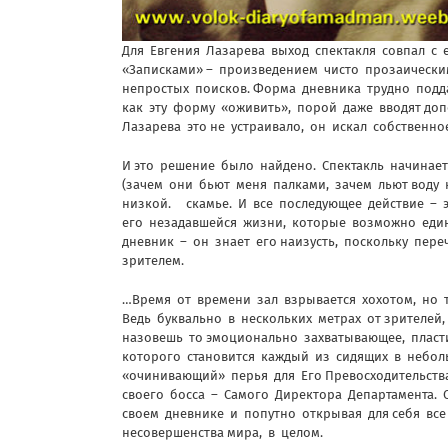
Для Евгения Лазарева выход спектакля совпал с 
«Записками» – произведением чисто прозаически
непростых поисков. Форма дневника трудно подд
как эту форму «оживить», порой даже вводят до
Лазарева это не устраивало, он искал собственно
И это решение было найдено. Спектакль начинае
(зачем они бьют меня палками, зачем льют воду 
низкой. скамье. И все последующее действие – 
его незадавшейся жизни, которые возможно един
дневник – он знает его наизусть, поскольку пер
зрителем.
…Время от времени зал взрывается хохотом, но т
Ведь буквально в нескольких метрах от зрителей
назовешь то эмоционально захватывающее, пласт
которого становится каждый из сидящих в небол
«очинивающий» перья для Его Превосходительства
своего босса – Самого Директора Департамента. 
своем дневнике и попутно открывая для себя все
несовершенства мира, в целом.