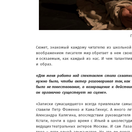
Сюжет, знакомый каждому читателю из школьной 
воображением писателя мир обретает в нем свою
и осязаемым, как каждый из нас. И чем талантли
и образ.
«Для меня работа над спектаклем стала схватко
нужно было, чтобы актер разговаривал так, как
было не повествование, а возвращение к действи
он органично существует на сцене».
«Записки сумасшедшего» всегда привлекали самых
ставили Петр Фоменко и Кама Гинкус. А много 
Александра Калягина, впоследствии руководителя
Кстати, почти в одно время с Ильей в школестуд
ведущих театральных актеров Москвы. И сам Лаза
трое – дети одной альма-матер. Не это ли перст