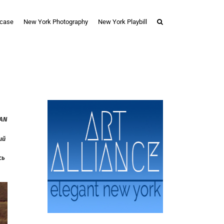
case
New York Photography
New York Playbill
MAN
ий
сь