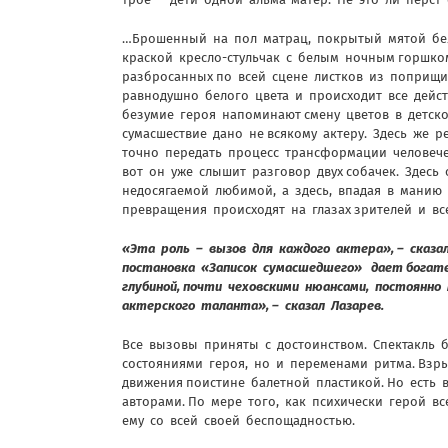
…Брошенный на пол матрац, покрытый мятой бел
краской кресло-стульчак с белым ночным горшко
разбросанных по всей сцене листков из поприщи
равнодушно белого цвета и происходит все дейс
безумие героя напоминают смену цветов в детск
сумасшествие дано не всякому актеру. Здесь же р
точно передать процесс трансформации человече
вот он уже слышит разговор двух собачек. Здес
недосягаемой любимой, а здесь, впадая в манию
превращения происходят на глазах зрителей и все
«Эта роль – вызов для каждого актера», – сказа
постановка «Записок сумасшедшего» дает богате
глубиной, почти чеховскими нюансами, постоян
актерского таланта», – сказал Лазарев.
Все вызовы приняты с достоинством. Спектакль
состояниями героя, но и переменами ритма. Вз
движения поистине балетной пластикой. Но есть 
авторами. По мере того, как психически герой вс
ему со всей своей беспощадностью.