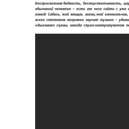
Беспросветная бедность, бесперспективность, ц
обычного) человека – есть от чего сойти с ума 
коней! Садись, мой ямщик, звени, мой колокольчи
всего спектакля негромко звучит музыка – удив
«дыхания» сцены, иногда служа контрапунктом п