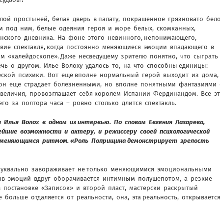
ой простыней, белая дверь в палату, покрашенное грязновато бел
м под ним, белые одеяния героя и море белых, скомканных,
нского дневника. На фоне этого невинного, непонимающего,
твие спектакля, когда постоянно меняющиеся эмоции впадающего в
ом «калейдоскопе». Даже несведущему зрителю понятно, что сыграть
ечь о другом. Илье Волоху удалось то, на что способны единицы:
ской психики. Вот еще вполне нормальный герой выходит из дома,
ь он еще страдает болезненными, но вполне понятными фантазиями 
 величия, провозглашает себя королем Испании Фердинандом. Все э
го за полтора часа – ровно столько длится спектакль.
л Илья Волох в одном из интервью. По словам Евгения Лазарева,
йшие возможности и актеру, и режиссеру своей психологической
но меняющимся ритмом. «Роль Поприщина демонстрирует зрелость
 буквально завораживает не только меняющимися эмоциональными
рыв эмоций вдруг оборачивается интимным полушепотом, а резкие
в постановке «Записок» и второй пласт, мастерски раскрытый
е больше отдаляется от реальности, она, эта реальность, открываетс