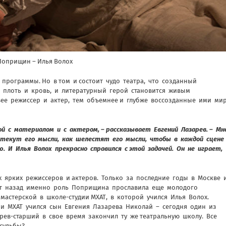
Поприщин – Илья Волох
программы. Но в том и состоит чудо театра, что созданный
 плоть и кровь, и литературный герой становится живым
вее режиссер и актер, тем объемнее и глубже воссозданные ими ми
й с материалом и с актером, – рассказывает Евгений Лазарев. – Мн
 текут его мысли, как шелестят его мысли, чтобы в каждой сцене
ю. И Илья Волох прекрасно справился с этой задачей. Он не играет,
 ярких режиссеров и актеров. Только за последние годы в Москве 
лет назад именно роль Поприщина прославила еще молодого
 мастерской в школе-студии МХАТ, в которой учился Илья Волох.
ии МХАТ учился сын Евгения Лазарева Николай – сегодня один из
рев-старший в свое время закончил ту же театральную школу. Все
 судьбы?