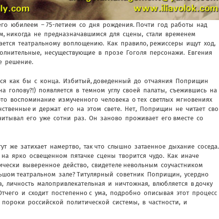
его юбилеем – 75-летием со дня рождения. Почти год работы над
м, никогда не предназначавшимся для сцены, стали временем
ается театральному воплощению. Как правило, режиссеры ищут ход,
полнительные, несуществующие в прозе Гоголя персонажи. Евгения
е решение.
тся как бы с конца. Избитый, доведенный до отчаяния Поприщин
на голову?!) появляется в темном углу своей палаты, съежившись на
это воспоминание измученного человека о тех светлых мгновениях
ственные и держат его на этом свете. Нет, Поприщин не читает св
ечитывал его уже сотни раз. Он заново проживает его вместе со
ут же затихает намертво, так что слышно затаенное дыхание соседа
, на ярко освещенном пятачке сцены творится чудо. Как иначе
ически выверенное действо, свидетеле невольным соучастником
ьшом театральном зале? Титулярный советник Поприщин, усердно
, личность малопривлекательная и ничтожная, влюбляется в дочку
Отчего и сходит постепенно с ума, подробно описывая этот процесс
 пороки российской политической системы, в частности, и