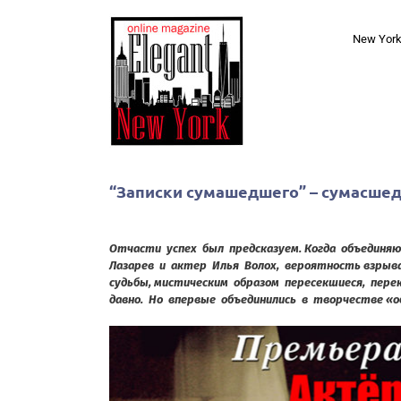
Skip
to
New Yor
content
“Записки сумашедшего” – сумасше
Отчасти успех был предсказуем. Когда объединя
Лазарев и актер Илья Волох, вероятность взры
судьбы, мистическим образом пересекшиеся, пере
давно. Но впервые объединились в творчестве «о