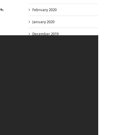
рь,
February 2020
January 2020
December 2019
November 2019
October 2019
September 2019
August 2019
July 2019
June 2019
May 2019
April 2019