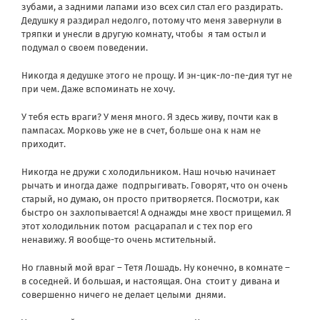
зубами, а задними лапами изо всех сил стал его раздирать.
Дедушку я раздирал недолго, потому что меня завернули в
тряпки и унесли в другую комнату, чтобы я там остыл и
подумал о своем поведении.
Никогда я дедушке этого не прощу. И эн-цик-ло-пе-дия тут не
при чем. Даже вспоминать не хочу.
У тебя есть враги? У меня много. Я здесь живу, почти как в
пампасах. Морковь уже не в счет, больше она к нам не
приходит.
Никогда не дружи с холодильником. Наш ночью начинает
рычать и иногда даже подпрыгивать. Говорят, что он очень
старый, но думаю, он просто притворяется. Посмотри, как
быстро он захлопывается! А однажды мне хвост прищемил. Я
этот холодильник потом расцарапал и с тех пор его
ненавижу. Я вообще-то очень мстительный.
Но главный мой враг – Тетя Лошадь. Ну конечно, в комнате –
в соседней. И большая, и настоящая. Она стоит у дивана и
совершенно ничего не делает целыми днями.