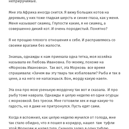
неприручимые.
Мне эта Африка иногда снится. Я вижу больших котов на
деревьях, у них тоже гладкая шерсть и синие глаза, как у меня.
Меня называют сиамец. Глупости какие, я не сиамец, а
совершенно дикий кот. И очень породистый. Понятно?
Я не прощаю плохого отношения к себе. И расправляюсь со
своими врагами без жалости.
Знаешь, однажды к нам приехала одна тетка, моя хозяйка
называла ее Любовь Ивановна. По-моему, похоже на
«Морковь Ивановна». Так вот, эта Морковь все время
спрашивала: «Зачем вы эту тварь так избаловали? Рыба и так в
цене, а на него не напасешься. Вон, морду какую наел».
Эта она про мою узенькую мордочку так вот и сказала. И про
рыбу тоже наврала. Однажды я целую неделю ел одни огурцы
с морковкой. Без трески. Мне готовили хек и еще какую-то
гадость, но я даже не притронулся. Пусть едят сами.
Когда я вспомнил, как целую неделю мучился от голода, мне
так стало обидно, что я пошел в коридор, нашел там туфли
этой Моркови и налил туда. Сначала залез в одну туфлю.