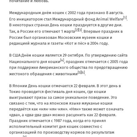
почитание и любовь.
Международным днём кошек с 2002 года признано
8 августа
.
[1]
Его инициатором стал Международный фонд Animal Welfare
.
В некоторых странах День кошки празднуется в другие дни.
[2]
[3]
Так, в России его отмечают
1 марта
. Впервые праздник в
России был организован Московским музеем кошки и
редакцией журнала и газеты «Кот и пёс» в 2004 году.
В США Днём кошки является
29 октября
. По утверждению сайта
[4]
Национального дня кошки
, праздник отмечается с 2005 года
при поддержке
Американского общества по предотвращению
[5]
[6]
жестокого обращения с животными
.
В
Японии
День кошки отмечается
22 февраля
. В этот день в
Токио
проводится фестиваль дня кошек, где кошки
выигрывают призы за самое уникальное поведение. Это
связано с тем, что на японском языке мяуканье кошки
передаётся как «нян-нян-нян». «Нян» также может означать
«два», а «два-два-два» можно расценить как 22 февраля.
Праздник отмечается с
1987 года
, когда его принял
исполнительный комитет дня кошек совместно с
организацией по производству кормов по результатам