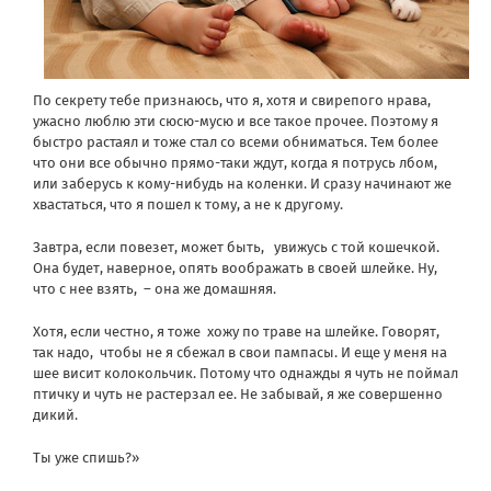
По секрету тебе признаюсь, что я, хотя и свирепого нрава,
ужасно люблю эти сюсю-мусю и все такое прочее. Поэтому я
быстро растаял и тоже стал со всеми обниматься. Тем более
что они все обычно прямо-таки ждут, когда я потрусь лбом,
или заберусь к кому-нибудь на коленки. И сразу начинают же
хвастаться, что я пошел к тому, а не к другому.
Завтра, если повезет, может быть, увижусь с той кошечкой.
Она будет, наверное, опять воображать в своей шлейке. Ну,
что с нее взять, – она же домашняя.
Хотя, если честно, я тоже хожу по траве на шлейке. Говорят,
так надо, чтобы не я сбежал в свои пампасы. И еще у меня на
шее висит колокольчик. Потому что однажды я чуть не поймал
птичку и чуть не растерзал ее. Не забывай, я же совершенно
дикий.
Ты уже спишь?»