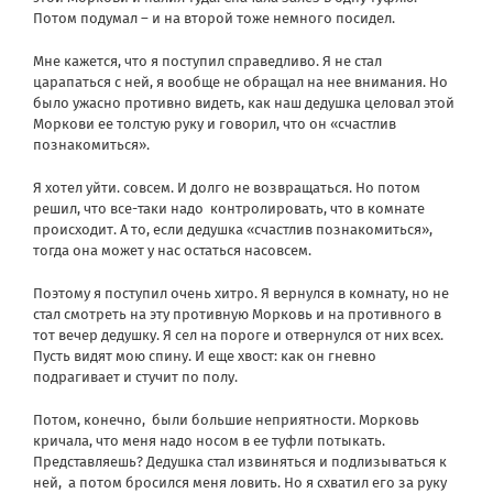
Потом подумал – и на второй тоже немного посидел.
Мне кажется, что я поступил справедливо. Я не стал
царапаться с ней, я вообще не обращал на нее внимания. Но
было ужасно противно видеть, как наш дедушка целовал этой
Моркови ее толстую руку и говорил, что он «счастлив
познакомиться».
Я хотел уйти. совсем. И долго не возвращаться. Но потом
решил, что все-таки надо контролировать, что в комнате
происходит. А то, если дедушка «счастлив познакомиться»,
тогда она может у нас остаться насовсем.
Поэтому я поступил очень хитро. Я вернулся в комнату, но не
стал смотреть на эту противную Морковь и на противного в
тот вечер дедушку. Я сел на пороге и отвернулся от них всех.
Пусть видят мою спину. И еще хвост: как он гневно
подрагивает и стучит по полу.
Потом, конечно, были большие неприятности. Морковь
кричала, что меня надо носом в ее туфли потыкать.
Представляешь? Дедушка стал извиняться и подлизываться к
ней, а потом бросился меня ловить. Но я схватил его за руку