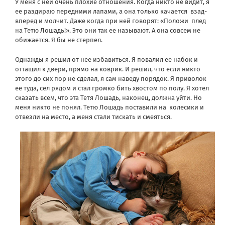
У меня с ней очень плохие отношения. Когда никто не видит, я
ее раздираю передними лапами, а она только качается взад-
вперед и молчит. Даже когда при ней говорят: «Положи плед
на Тетю Лошадь!». Это они так ее называют. А она совсем не
обижается. Я бы не стерпел.
Однажды я решил от нее избавиться. Я повалил ее набок и
оттащил к двери, прямо на коврик. И решил, что если никто
этого до сих пор не сделал, я сам наведу порядок. Я приволок
ее туда, сел рядом и стал громко бить хвостом по полу. Я хотел
сказать всем, что эта Тетя Лошадь, наконец, должна уйти. Но
меня никто не понял. Тетю Лошадь поставили на колесики и
отвезли на место, а меня стали тискать и смеяться.