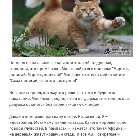
Но меня не наказали, а стали поить какой-то дрянью,
говорили, что промывают. Моя хозяйка все просила: “Марсик,
пописай, Марсик, пописай!” Мне очень хотелось ей ответить:
“Сама пописай, если это так нужно!”
Но я все стерпел, потому что решил, что это и будет мое
наказание. Мне было стыдно, что я не удержался и теперь наш
дедушка останется без своей эн-цик-ло-пе-дии.
Давай я немножко расскажу о себе. Не засыпай. Я –
иностранец. Мою маму взяли из стада. Какого коровьего, не
говори глупостей. В пампасах – кажется, это такая Африка, –
на деревьях живут кошачьи стада. И все мы – свирепые и