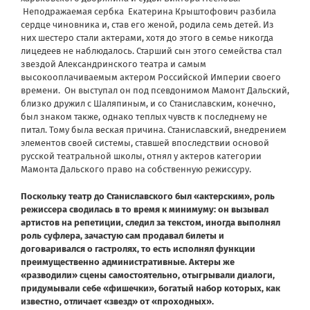
Неподражаемая сербка Екатерина Крыштофович разбила
сердце чиновника и, став его женой, родила семь детей. Из
них шестеро стали актерами, хотя до этого в семье никогда
лицедеев не наблюдалось. Старший сын этого семейства стал
звездой Александринского театра и самым
высокооплачиваемым актером Российской Империи своего
времени. Он выступал он под псевдонимом Мамонт Дальский,
близко дружил с Шаляпиным, и со Станиславским, конечно,
был знаком также, однако теплых чувств к последнему не
питал. Тому была веская причина. Станиславский, внедрением
элементов своей системы, ставшей впоследствии основой
русской театральной школы, отнял у актеров категории
Мамонта Дальского право на собственную режиссуру.
Поскольку театр до Станиславского был «актерским», роль
режиссера сводилась в то время к минимуму: он вызывал
артистов на репетиции, следил за текстом, иногда выполнял
роль суфлера, зачастую сам продавал билеты и
договаривался о гастролях, то есть исполнял функции
преимущественно административные. Актеры же
«разводили» сцены самостоятельно, отыгрывали диалоги,
придумывали себе «фишечки», богатый набор которых, как
известно, отличает «звезд» от «проходных».