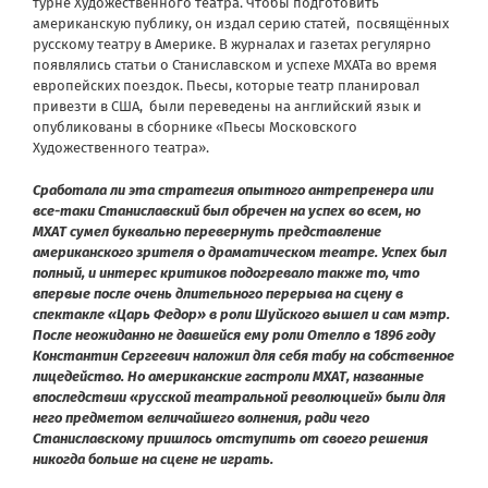
турне Художественного театра. Чтобы подготовить
американскую публику, он издал серию статей, посвящённых
русскому театру в Америке. В журналах и газетах регулярно
появлялись статьи о Станиславском и успехе МХАТа во время
европейских поездок. Пьесы, которые театр планировал
привезти в США, были переведены на английский язык и
опубликованы в сборнике «Пьесы Московского
Художественного театра».
Сработала ли эта стратегия опытного антрепренера или
все-таки Станиславский был обречен на успех во всем, но
МХАТ сумел буквально перевернуть представление
американского зрителя о драматическом театре. Успех был
полный, и интерес критиков подогревало также то, что
впервые после очень длительного перерыва на сцену в
спектакле «Царь Федор» в роли Шуйского вышел и сам мэтр.
После неожиданно не давшейся ему роли Отелло в 1896 году
Константин Сергеевич наложил для себя табу на собственное
лицедейство. Но американские гастроли МХАТ, названные
впоследствии «русской театральной революцией» были для
него предметом величайшего волнения, ради чего
Станиславскому пришлось отступить от своего решения
никогда больше на сцене не играть.