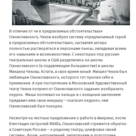
В отличие от «я в предлагаемых обстоятельствах»
Станиславского, Чехов изобрел систему «предлагаемый герой
в предлагаемых обстоятельствах», заставляя актера
полностью растворяться в персонаже пьесы, овладевая всеми
его навыками и возможностями. С некоторых пор русские
театральные школы в США разделились на школы
Станиславского (в подавляющем большинстве) и школы
Михаила Чехова. Кстати, в свое время юный Михаил Чехов был
любимцем Станиславского, которого тот прочил себе в
преемники. А при поступлении в Московский Художественный
театр Чехов получил от Станиславского задание: изобразить
окурок. Миша поплевал на пальцы и с изящным шипением
придавил ими свою макушку – «загасил окурок», чем
Станиславский был покорен.
Несмотря на лестные предложения о работе в Америке, после
блестящих гастролей МХАТа, Станиславский стремится обратно
в Советскую Россию – к родному театру, шлифовке своей
системы, форм, направлений, репетициям и подготовке