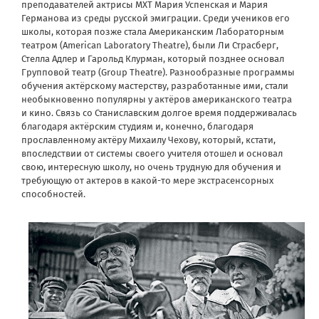
преподавателей актрисы МХТ Мария Успенская и Мария
Германова из среды русской эмиграции. Среди учеников его
школы, которая позже стала Американским Лабораторным
театром (American Laboratory Theatre), были Ли Страсберг,
Стелла Адлер и Гарольд Клурман, который позднее основал
Групповой театр (Group Theatre). Разнообразные программы
обучения актёрскому мастерству, разработанные ими, стали
необыкновенно популярны у актёров американского театра
и кино. Связь со Станиславским долгое время поддерживалась
благодаря актёрским студиям и, конечно, благодаря
прославленному актёру Михаилу Чехову, который, кстати,
впоследствии от системы своего учителя отошел и основал
свою, интересную школу, но очень трудную для обучения и
требующую от актеров в какой-то мере экстрасенсорных
способностей.