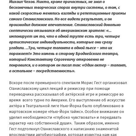
Михаил Чехов. Никто, кроме причастных, не знал о
бесконечных творческих спорах внутри системы, о том, с
какой скоростью менялись взгляды и репетиционные приемы
самого Станиславского. Но все видели результат, и он
производил должное впечатление. Станиславский довольно
скептически отзывался об американском зрителе: «…
импонирует им то, что в одной труппе есть три, четыре
артистические индивидуальности, которые они сразу
угадали. …Три, четыре таланта в одной пьесе – это их
поражает!» Это камень в сторону Бродвейского театра,
который Константину Сергеевичу откровенно не
понравился, и о котором он писал так: «Один актер – талант,
а остальное – посредственность».
Вскоре после премьерного спектакля Морис Гест организовал
Станиславскому цикл лекций и режиссер при помощи
переводчика рассказывал об актёрской игре и режиссуре во
время всего турне по Америке. Его выступление об искусстве
актёра в Театральной лиге Нью-Йорка было опубликовано в
мартовском номере «Нью-Йорк таймс». Особое внимание он
уделил необходимости «глубоко чувствовать» и передавать
характер «из собственной души». Таким образом, именно
Гест подтолкнул Станиславского к написанию знаменитой
впоследствии автобиографии, которая известна нам как