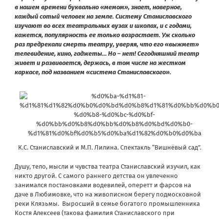
в нашем времени буквально «мемом», знает, наверное,
каждый сотый человек на земле. Систему Станиславского
изучают во всех театральных вузах и школах, и с годами,
кажется, популярность ее только возрастает. Уж сколько
раз предрекали смерть театру, уверяя, что его «выжмет»
телевидение, кино, гаджеты… Но – нет! Сегодняшний театр
живет и развивается, держась, в том числе на жестком
каркасе, под названием «система Станиславского».
К.С. Станиславский и М.П. Лилина. Спектакль “Вишнёвый сад”.
Душу, тело, мысли и чувства театра Станиславский изучил, как
никто другой. С самого раннего детства он увлеченно
занимался постановками водевилей, оперетт и фарсов на
даче в Любимовке, что на живописном берегу подмосковной
реки Клязьмы. Выросший в семье богатого промышленника
Костя Алексеев (такова фамилия Станиславского при