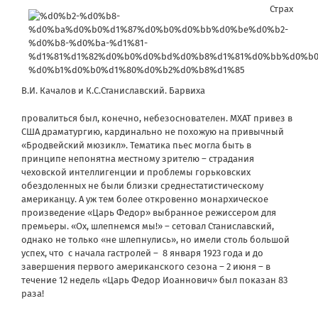
Страх
В.И. Качалов и К.С.Станиславский. Барвиха
провалиться был, конечно, небезоснователен. МХАТ привез в
США драматургию, кардинально не похожую на привычный
«Бродвейский мюзикл». Тематика пьес могла быть в
принципе непонятна местному зрителю – страдания
чеховской интеллигенции и проблемы горьковских
обездоленных не были близки среднестатистическому
американцу. А уж тем более откровенно монархическое
произведение «Царь Федор» выбранное режиссером для
премьеры. «Ох, шлепнемся мы!» – сетовал Станиславский,
однако не только «не шлепнулись», но имели столь большой
успех, что с начала гастролей – 8 января 1923 года и до
завершения первого американского сезона – 2 июня – в
течение 12 недель «Царь Федор Иоаннович» был показан 83
раза!