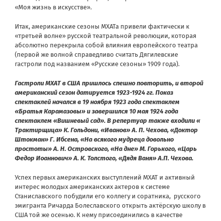
«Моя жизнь в искусстве».
Итак, американские сезоны МХАТа привели фактически к
«третьей волне» русской театральной революции, которая
абсолютно перекрыла собой влияния европейского театра
(первой же волной справедливо считать Дягилевские
гастроли под названием «Русские сезоны» 1909 года).
Гастроли МХАТ в США пришлось спешно повторить, и второй
американский сезон датируется 1923-1924 гг. Показ
спектаклей начался в 19 ноября 1923 года спектаклем
«Братья Карамазовы» и завершился 10 мая 1924 года
спектаклем «Вишневый сад». В репертуар также входили «
Трактирщица» К. Гольдони, «Иванов» А. П. Чехова, «Доктор
Штокман» Г. Ибсена, «На всякого мудреца довольно
простоты» А. H. Островского, «На дне» M. Горького, «Царь
Федор Иоаннович» А. К. Толстого, «Дядя Ваня» А.П. Чехова.
Успех первых американских выступлений МХАТ и активный
интерес молодых американских актеров к системе
Станиславского побудили его коллегу и соратника, русского
эмигранта Ричарда Болеславского открыть актёрскую школу в
США той же осенью. К нему присоединились в качестве