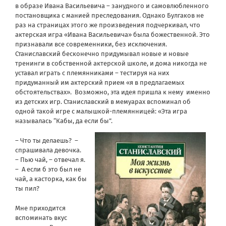
в образе Ивана Васильевича – занудного и самовлюбленного
постановщика с манией преследования. Однако Булгаков не
раз на страницах этого же произведения подчеркивал, что
актерская игра «Ивана Васильевича» была божественной. Это
признавали все современники, без исключения.
Станиславский бесконечно придумывал новые и новые
тренинги в собственной актерской школе, и дома никогда не
уставал играть с племянниками – тестируя на них
придуманный им актерский прием «я в предлагаемых
обстоятельствах». Возможно, эта идея пришла к нему именно
из детских игр. Станиславский в мемуарах вспоминал об
одной такой игре с малышкой-племянницей: «Эта игра
называлась “Кабы, да если бы”.
– Что ты делаешь? –
спрашивала девочка.
– Пью чай, – отвечал я.
– А если б это был не
чай, а касторка, как бы
ты пил?
Мне приходится
вспоминать вкус