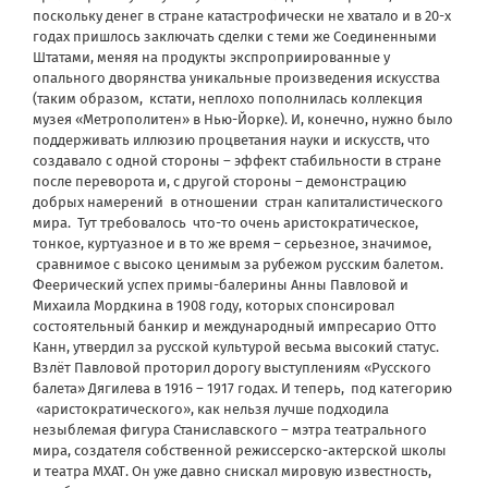
поскольку денег в стране катастрофически не хватало и в 20-х
годах пришлось заключать сделки с теми же Соединенными
Штатами, меняя на продукты экспроприированные у
опального дворянства уникальные произведения искусства
(таким образом, кстати, неплохо пополнилась коллекция
музея «Метрополитен» в Нью-Йорке). И, конечно, нужно было
поддерживать иллюзию процветания науки и искусств, что
создавало с одной стороны – эффект стабильности в стране
после переворота и, с другой стороны – демонстрацию
добрых намерений в отношении стран капиталистического
мира. Тут требовалось что-то очень аристократическое,
тонкое, куртуазное и в то же время – серьезное, значимое,
сравнимое с высоко ценимым за рубежом русским балетом.
Феерический успех примы-балерины Анны Павловой и
Михаила Мордкина в 1908 году, которых спонсировал
состоятельный банкир и международный импресарио Отто
Канн, утвердил за русской культурой весьма высокий статус.
Взлёт Павловой проторил дорогу выступлениям «Русского
балета» Дягилева в 1916 – 1917 годах. И теперь, под категорию
«аристократического», как нельзя лучше подходила
незыблемая фигура Станиславского – мэтра театрального
мира, создателя собственной режиссерско-актерской школы
и театра МХАТ. Он уже давно снискал мировую известность,