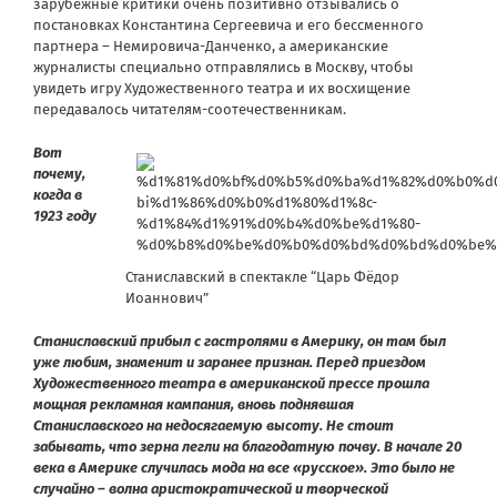
зарубежные критики очень позитивно отзывались о
постановках Константина Сергеевича и его бессменного
партнера – Немировича-Данченко, а американские
журналисты специально отправлялись в Москву, чтобы
увидеть игру Художественного театра и их восхищение
передавалось читателям-соотечественникам.
Вот
почему,
когда в
1923 году
Станиславский в спектакле “Царь Фёдор
Иоаннович”
Станиславский прибыл с гастролями в Америку, он там был
уже любим, знаменит и заранее признан. Перед приездом
Художественного театра в американской прессе прошла
мощная рекламная кампания, вновь поднявшая
Станиславского на недосягаемую высоту. Не стоит
забывать, что зерна легли на благодатную почву. В начале 20
века в Америке случилась мода на все «русское». Это было не
случайно – волна аристократической и творческой