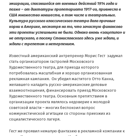
эмиграции, спасавшейся от военных действий 1914 года и
позже – от диктатуры пролетариата 1917-го, привнесла в
США множество новшеств, в том числе и театральных.
Культура русского классического театра дала прочные
корни в Америке, несмотря на то, что зачастую финансово
эти проекты успешными не были. Однако вновь «зацепило» и
не отпускало, а посему Станиславского здесь уже ждали, и
ждали с трепетом и нетерпением.
Известный американский антрепренер Морис Гест задумал
стать организатором гастролей Московского
Художественного театра, для приезда которого
потребовалась масштабная и хорошо организованная
рекламная кампания. Он убедил маститого Отто Канна,
желавшего наладить русско-американские деловые
взаимоотношения, финансировать приезд Московского
Художественного театра. Основным препятствием в
организации проекта являлось недоверие к молодой
советской власти – многих беспокоил вопрос
коммунистической агитации со стороны приезжих из
социалистического лагеря.
Гест же проявил немалую фантазию в рекламной компании к