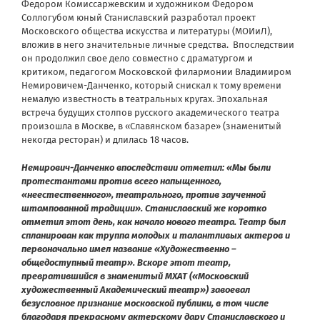
Федором Комиссаржевским и художником Федором
Соллогубом юный Станиславский разработал проект
Московского общества искусства и литературы (МОИиЛ),
вложив в него значительные личные средства. Впоследствии
он продолжил свое дело совместно с драматургом и
критиком, педагогом Московской филармонии Владимиром
Немировичем-Данченко, который снискал к тому времени
немалую известность в театральных кругах. Эпохальная
встреча будущих столпов русского академического театра
произошла в Москве, в «Славянском базаре» (знаменитый
некогда ресторан) и длилась 18 часов.
Немирович-Данченко впоследствии отметил: «Мы были
протестантами против всего напыщенного,
«неестественного», театрального, против заученной
штампованной традиции». Станиславский же коротко
отметил этот день, как начало нового театра. Театр был
спланирован как труппа молодых и талантливых актеров и
первоначально имел название «Художественно –
общедоступный театр». Вскоре этот театр,
превратившийся в знаменитый МХАТ («Московский
художественный Академический театр») завоевал
безусловное признание московской публики, в том числе
благодаря прекрасному актерскому дару Станиславского и