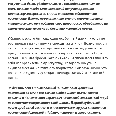
его умению быть убедительным и последовательным во
всем. Именно тогда Станиславский получил прозвище
«режиссер-экспресс» за стремительные и динамичные
постановки. Вполне вероятно, что именно «промышленная
жилка» помогла ему поднять свое творческое объединение на
столь высокий уровень за довольно короткое время.
У Станиславского был еще один особенный дар – никогда не
реагировать на критику и пересуды за спиной. Возможно, эта
черта присуща всем, кто прошел жесткую школу успешного
предпринимателя – вспомним, например живописца Поля
Гогена – в 40 лет бросившего бизнес и целиком посвятившего
себя изобразительному искусству, которого ничуть не
смущала жесткая критика его творчества и образа жизни, что
позволило художнику создать неподражаемый «гаитянский
цикл».
За десять лет Станиславский и Немирович-Данченко
поставили во МХАТ все самые выдающиеся пьесы своего
времени и Константин Сергеевич начал свой эпохальный труд
по систематизации актерской школы. Первой публичной
премьерой этой системы в театральных кругах считается
постановка Чеховской «Чайки», которая, к слову сказать,