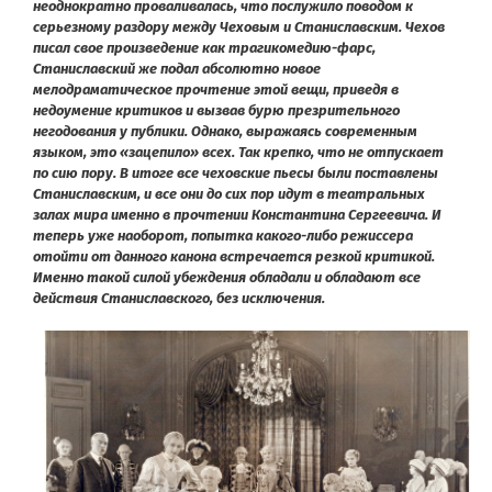
неоднократно проваливалась, что послужило поводом к
серьезному раздору между Чеховым и Станиславским. Чехов
писал свое произведение как трагикомедию-фарс,
Станиславский же подал абсолютно новое
мелодраматическое прочтение этой вещи, приведя в
недоумение критиков и вызвав бурю презрительного
негодования у публики. Однако, выражаясь современным
языком, это «зацепило» всех. Так крепко, что не отпускает
по сию пору. В итоге все чеховские пьесы были поставлены
Станиславским, и все они до сих пор идут в театральных
залах мира именно в прочтении Константина Сергеевича. И
теперь уже наоборот, попытка какого-либо режиссера
отойти от данного канона встречается резкой критикой.
Именно такой силой убеждения обладали и обладают все
действия Станиславского, без исключения.