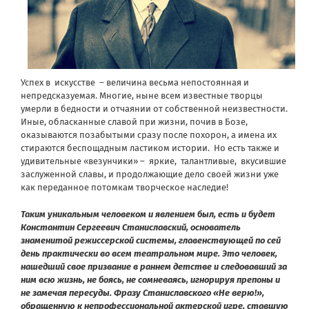
Успех в искусстве – величина весьма непостоянная и
непредсказуемая. Многие, ныне всем известные творцы
умерли в бедности и отчаянии от собственной неизвестности.
Иные, обласканные славой при жизни, почив в Бозе,
оказываются позабытыми сразу после похорон, а имена их
стираются беспощадным ластиком истории. Но есть также и
удивительные «везунчики» – яркие, талантливые, вкусившие
заслуженной славы, и продолжающие дело своей жизни уже
как переданное потомкам творческое наследие!
Таким уникальным человеком и явлением был, есть и будет
Константин Сергеевич Станиславский, основатель
знаменитой режиссерской системы, главенствующей по сей
день практически во всем театральном мире. Это человек,
нашедший свое призвание в раннем детстве и следовавший за
ним всю жизнь, не боясь, не сомневаясь, игнорируя препоны и
не замечая пересуды. Фразу Станиславского «Не верю!»,
обращенную к непрофессиональной актерской игре, ставшую