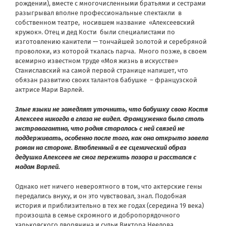
рождении), вместе с многочисленными братьями и сестрами
разыгрывал вполне профессиональные спектакли в
собственном театре, носившем название «Алексеевский
кружок». Отец и дед Кости были специалистами по
изготовлению канители — тончайшей золотой и серебряной
проволоки, из которой ткалась парча. Много позже, в своем
всемирно известном труде «Моя жизнь в искусстве»
Станиславский на самой первой странице напишет, что
обязан развитию своих талантов бабушке – французской
актрисе Мари Варлей.
Злые языки не замедлят уточнить, что бабушку свою Костя
Алексеев никогда в глаза не видел. Француженка была столь
экстравагантна, что родня старалась с ней связей не
поддерживать, особенно после того, как она открыто завела
роман на стороне. Влюбленный в ее сценический образ
дедушка Алексеев не смог пережить позора и расстался с
мадам Варлей.
Однако нет ничего невероятного в том, что актерские гены
передались внуку, и он это чувствовал, знал. Подобная
история и приблизительно в тех же годах (середина 19 века)
произошла в семье скромного и добропорядочного
харьковского дворянина и судьи Виктора Неелова.