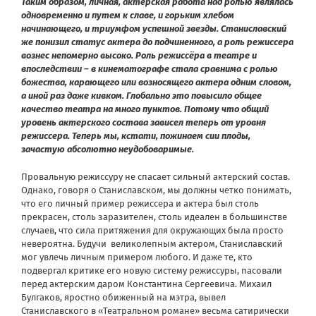
Таким образом, личная, актерская работа над ролью являлась
одновременно и путем к славе, и горьким хлебом
начинающего, и триумфом успешной звезды. Станиславский
же понизил статус актера до подчиненного, а роль режиссера
вознес непомерно высоко. Роль режиссёра в театре и
впоследствии – в кинематографе стала сравнима с ролью
божества, карающего или возносящего актера одним словом,
а иной раз даже кивком. Глобально это повысило общее
качество театра на много пунктов. Потому что общий
уровень актерского состава зависел теперь от уровня
режиссера. Теперь мы, кстати, пожинаем сии плоды,
зачастую абсолютно неудобоваримые.
Провальную режиссуру не спасает сильный актерский состав.
Однако, говоря о Станиславском, мы должны четко понимать,
что его личный пример режиссера и актера был столь
прекрасен, столь заразителен, столь идеален в большинстве
случаев, что сила притяжения для окружающих была просто
невероятна. Будучи великолепным актером, Станиславский
мог увлечь личным примером любого. И даже те, кто
подвергал критике его новую систему режиссуры, пасовали
перед актерским даром Константина Сергеевича. Михаил
Булгаков, яростно обиженный на мэтра, вывел
Станиславского в «Театральном романе» весьма сатирически