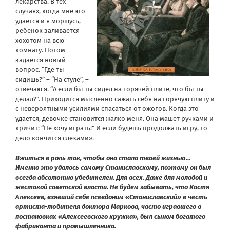
лекарства. В тех
случаях, когда мне это
удается и я морщусь,
ребенок заливается
хохотом на всю
комнату. Потом
задается новый
вопрос. “Где ты
сидишь?” – “На стуле”, –
отвечаю я. “А если бы ты сидел на горячей плите, что бы ты
делал?”. Приходится мысленно сажать себя на горячую плиту и
с невероятными усилиями спасаться от ожогов. Когда это
удается, девочке становится жалко меня. Она машет ручками и
кричит: “Не хочу играть!” И если будешь продолжать игру, то
дело кончится слезами».
Вжиться в роль так, чтобы она стала твоей жизнью…
Именно это удалось самому Станиславскому, поэтому он был
всегда абсолютно убедителен. Для всех. Даже для молодой и
жестокой советской власти. Не будем забывать, что Костя
Алексеев, взявший себе псевдоним «Станиславский» в честь
артиста-любителя доктора Маркова, часто игравшего в
постановках «Алексеевского кружка», был сыном богатого
фабриканта и промышленника.