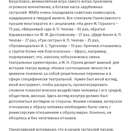
Безусловно, великолепная игра самого мэтра произвела
огромное впечатление, а богатая касса зарубежных
гастролей МХАТа очень порадовала советских комиссаров,
нуждавшихся в твердой валюте. Все спектакли Станиславского
прошли многократно и с аншлагами: «На дне» M. Горького –
75 раз, «Вишневый сад» А. П. Чехова – 65 раз, «Братья
Карамазовы» по Ф. M. Достоевскому – 27 раз, «Дядя Ваня» А. П.
Чехова – 27 раз, «Три сестры» А. П. Чехова – 25 раз,
«Провинциалка» И. С. Тургенева – 10 раз. Критики отзывались
о труппе более чем благосклонно – Эфрос, например,
подчеркивает, что, наконец «обозначилась смена
театральных ориентиров», а M. H. Строев делает важный для
истории театра вывод: «Новое соотношение личности и
времени повлекло за собой решительные перемены и в
сфере специфически театральной. Нужен был иной взгляд,
иной инструмент, чтобы раскрыть, проинтегрировать
сложное психологическое воздействие человека с его средой,
обществом, жизнью. Здесь взгляд изнутри должен был
дополниться взглядом со стороны. Иными словами, актерское
отношение к образу человека необходимо было слить с
режиссерским отношением к образу мира». Конечно, не
обошлось и без негативных отзывов.
Станиславский вспоминал, что в начале гастролей писали,