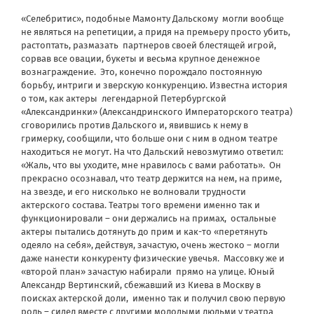
«Селебритис», подобные Мамонту Дальскому могли вообще
не являться на репетиции, а придя на премьеру просто убить,
растоптать, размазать партнеров своей блестящей игрой,
сорвав все овации, букеты и весьма крупное денежное
вознаграждение. Это, конечно порождало постоянную
борьбу, интриги и зверскую конкуренцию. Известна история
о том, как актеры легендарной Петербургской
«Александринки» (Александринского Императорского театра)
сговорились против Дальского и, явившись к нему в
гримерку, сообщили, что больше они с ним в одном театре
находиться не могут. На что Дальский невозмутимо ответил:
«Жаль, что вы уходите, мне нравилось с вами работать». Он
прекрасно осознавал, что театр держится на нем, на приме,
на звезде, и его нисколько не волновали трудности
актерского состава. Театры того времени именно так и
функционировали – они держались на примах, остальные
актеры пытались дотянуть до прим и как-то «перетянуть
одеяло на себя», действуя, зачастую, очень жестоко – могли
даже нанести конкуренту физические увечья. Массовку же и
«второй план» зачастую набирали прямо на улице. Юный
Александр Вертинский, сбежавший из Киева в Москву в
поисках актерской доли, именно так и получил свою первую
роль – сидел вместе с другими молодыми людьми у театра