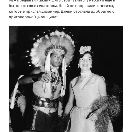
Муж предлагал Жаклин шить свои туалеты у Кассини еще в
бытность свою сенатором. Но ей не понравились эскизы,
которые прислал дизайнер, Джеки отослала их обратно с
приговором: “Цыганщина”.