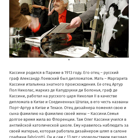
*
Кассини родился в Париже в 1913 году. Его отец – русский
граф Александр Лоевский был дипломатом. Мать – Маргарита
Кассини итальянка знатного происхождения. Ее отец Артур
Пол Николас, маркиз де Капудзукки ди Болонья, граф де
Кассини, работал на русского царя Николая II в качестве
дипломата в Китае и Соединенных Штатах, в его честь названы
Порт-Артур в Китае и Техасе. Отец дизайнера поменял свою и
сына фамилию на фамилию своей жены – Кассини.Семья
долгое время жила во Флоренции. Там Олег Кассини учился в
английской католической школе. Ему нравилось наблюдать за
своей матерью, которая работала дизайнером шляп в салоне
графини Fabricotti. Он и сам с 13 лет с удовольствием рисовал