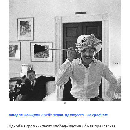
*
Вторая женщина. Грейс Келли.
Принцесса – не графиня.
Одной из громких таких «побед» Кассини была прекрасная