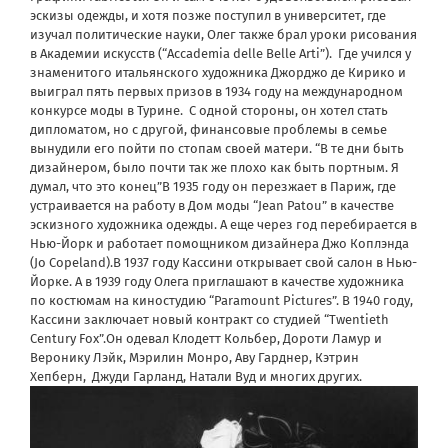
эскизы одежды, и хотя позже поступил в университет, где
изучал политические науки, Олег также брал уроки рисования
в Академии искусств (“Accademia delle Belle Arti”). Где учился у
знаменитого итальянского художника Джорджо де Кирико и
выиграл пять первых призов в 1934 году на международном
конкурсе моды в Турине. С одной стороны, он хотел стать
дипломатом, но с другой, финансовые проблемы в семье
вынудили его пойти по стопам своей матери. “В те дни быть
дизайнером, было почти так же плохо как быть портным. Я
думал, что это конец”В 1935 году он перезжает в Париж, где
устраивается на работу в Дом моды “Jean Patou” в качестве
эскизного художника одежды. А еще через год перебирается в
Нью-Йорк и работает помощником дизайнера Джо Коплэнда
(Jo Copeland).В 1937 году Кассини открывает свой салон в Нью-
Йорке. А в 1939 году Олега приглашают в качестве художника
по костюмам на киностудию “Paramount Pictures”. В 1940 году,
Кассини заключает новый контракт со студией “Twentieth
Century Fox”.Он одевал Клодетт Кольбер, Дороти Ламур и
Веронику Лэйк, Мэрилин Монро, Аву Гарднер, Кэтрин
Хепберн, Джуди Гарланд, Натали Вуд и многих других.