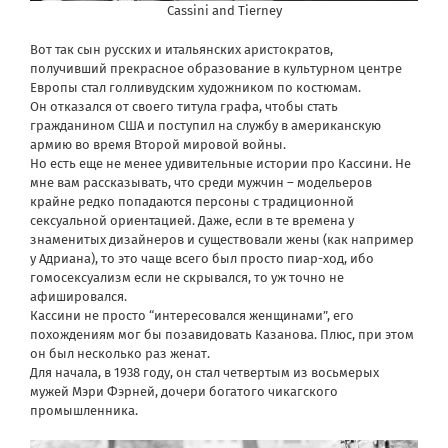
Cassini and Tierney
Вот так сын русских и итальянских аристократов,
получивший прекрасное образование в культурном центре
Европы стал голливудским художником по костюмам.
Он отказался от своего титула графа, чтобы стать
гражданином США и поступил на службу в американскую
армию во время Второй мировой войны.
Но есть еще не менее удивительные истории про Кассини. Не
мне вам рассказывать, что среди мужчин – модельеров
крайне редко попадаются персоны с традиционной
сексуальной ориентацией. Даже, если в те времена у
знаменитых дизайнеров и существовали жены (как например
у Адриана), то это чаще всего был просто пиар-ход, ибо
гомосексуализм если не скрывался, то уж точно не
афишировался.
Кассини не просто “интересовался женщинами”, его
похождениям мог бы позавидовать Казанова. Плюс, при этом
он был несколько раз женат.
Для начала, в 1938 году, он стал четвертым из восьмерых
мужей Мэри Фэрней, дочери богатого чикагского
промышленника.