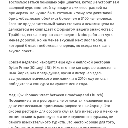
воспользоваться помощью официантов, которые устроят вам
вводный курс японской кулинарии с «иллюстрацией на
примерах». Но нужно быть готовым к тому, что даже такой
бриф-обед может обойтись более чем в $100 на человека.
Если же предварительный заказ столика и немалая цена на
деликатесы не совпадает с форматом вашего знакомства с
Трайбека, есть альтернатива – рядом с Nobu работает чуть
менее дорогой, но не менее вкусный Next Door Nobu, в
который бывает небольшая очередь, но всегда есть шанс
вкусно поесть.
Совсем недалеко находится еще один неплохой ресторан –
Dylan Prime (62 Laight St). И хотя он не так хорошо известен в
Нью-Йорке, как предыдущие, кухня и интерьер здесь
заслуживают всяческого внимания, а в 2010 году он стал
победителем конкурса на лучшее меню года.
Megu (62 Thomas Street between Broadway and Church).
Посещение этого ресторана не относится к ежедневным и
даже ежемесячным привычкам рядового ньюйоркца. Это
скорей ресторан для особого случая. Его интерьер и меню не
может оставить равнодушным ни искушенного гурмана, ни
самого взыскательного туриста. Это место хорошо для того,
чтобы пустить пыль в глаза и произвести незаурядное