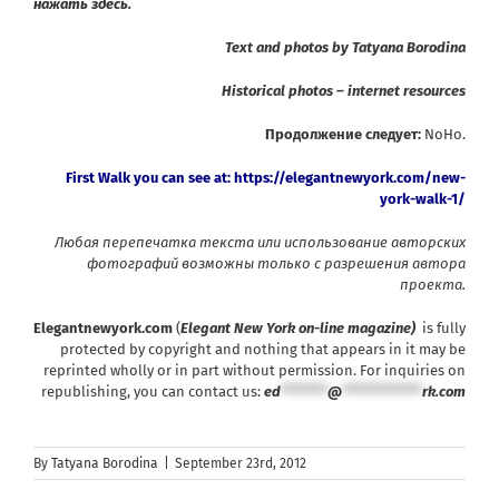
нажать здесь.
Text and photos by Tatyana Borodina
Historical photos – internet resources
Продолжение следует:
NoHo.
First Walk you can see at:
https://elegantnewyork.com/new-
york-walk-1/
Любая перепечатка текста или использование авторских
фотографий возможны только с разрешения автора
проекта
.
Elegantnewyork.com
(
Elegant New York on-line magazine)
is fully
protected by copyright and nothing that appears in it may be
reprinted wholly or in part without permission. For inquiries on
republishing, you can contact us:
ed
*******
@
************
rk.com
By
Tatyana Borodina
|
September 23rd, 2012