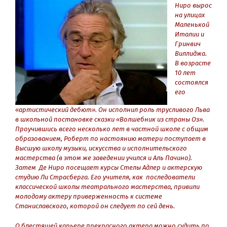
Ниро вырос
на улицах
Маленькой
Италии и
Гринвич
Виллиджа.
В возрасте
10 лет
состоялся
его
«артистический дебют». Он исполнил роль трусливого Льва
в школьной постановке сказки «Волшебник из страны Оз».
Проучившись всего несколько лет в частной школе с общим
образованием, Роберт по настоянию матери поступает в
Высшую школу музыки, искусства и исполнительского
мастерства (в этом же заведении учился и Аль Пачино).
Затем Де Ниро посещает курсы Стелы Адлер и актерскую
студию Ли Страсберга. Его учителя, как последователи
классической школы театрального мастерства, привили
молодому актеру приверженность к системе
Станиславского, которой он следует по сей день.
О блестящей карьере прекрасного актера можно судить по