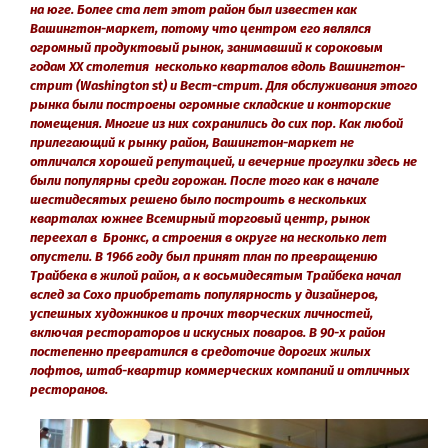
на юге. Более ста лет этот район был известен как
Вашингтон-маркет, потому что центром его являлся
огромный продуктовый рынок, занимавший к сороковым
годам XX столетия несколько кварталов вдоль Вашингтон-
стрит (Washington st) и Вест-стрит. Для обслуживания этого
рынка были построены огромные складские и конторские
помещения. Многие из них сохранились до сих пор. Как любой
прилегающий к рынку район, Вашингтон-маркет не
отличался хорошей репутацией, и вечерние прогулки здесь не
были популярны среди горожан. После того как в начале
шестидесятых решено было построить в нескольких
кварталах южнее Всемирный торговый центр, рынок
переехал в Бронкс, а строения в округе на несколько лет
опустели. В 1966 году был принят план по превращению
Трайбека в жилой район, а к восьмидесятым Трайбека начал
вслед за Сохо приобретать популярность у дизайнеров,
успешных художников и прочих творческих личностей,
включая рестораторов и искусных поваров. В 90-х район
постепенно превратился в средоточие дорогих жилых
лофтов, штаб-квартир коммерческих компаний и отличных
ресторанов.