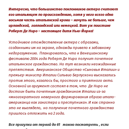
Интересно, что большинство поклонников актера считают
его итальянцем по происхождению, хотя у него всего одна
восьмая часть итальянской крови – ничуть не больше, чем
ирландской, голландской или немецкой. Вот уж поистине
Роберт Де Ниро – настоящее дитя Нью-Йорка!
Устойчивое отождествление актера с образами,
созданными им на экране, однажды привело к забавному
недоразумению. Планировалось, что к Венецианскому
фестивалю 2004 года Роберт Де Ниро получит почетное
итальянское гражданство. Но тут возникли неожиданные
препятствия. Американское Общество «Сыновья Италии» и
премьер-министр Италии Сильвио Берлускони высказались
против этого, казалось бы, простого и приятного акта.
Основной их аргумент состоял в том, что Де Ниро не
достоин быть почетным гражданином Италии из-за
«многократного неверного формирования образа итало-
американца как гангстера и преступника». И как странно
это не выглядело, но получение почетного гражданства
пришлось отложить на 2 года.
Все прогулки от первой до 61 можно посмотреть , если