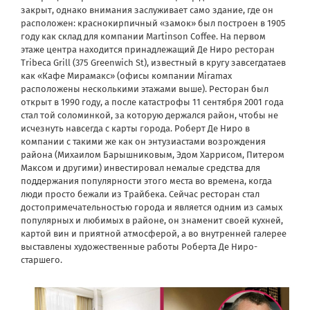
закрыт, однако внимания заслуживает само здание, где он
расположен: краснокирпичный «замок» был построен в 1905
году как склад для компании Martinson Coffee. На первом
этаже центра находится принадлежащий Де Ниро ресторан
Tribeca Grill (375 Greenwich St), известный в кругу завсегдатаев
как «Кафе Мирамакс» (офисы компании Miramax
расположены несколькими этажами выше). Ресторан был
открыт в 1990 году, а после катастрофы 11 сентября 2001 года
стал той соломинкой, за которую держался район, чтобы не
исчезнуть навсегда с карты города. Роберт Де Ниро в
компании с такими же как он энтузиастами возрождения
района (Михаилом Барышниковым, Эдом Харрисом, Питером
Максом и другими) инвестировал немалые средства для
поддержания популярности этого места во времена, когда
люди просто бежали из Трайбека. Сейчас ресторан стал
достопримечательностью города и является одним из самых
популярных и любимых в районе, он знаменит своей кухней,
картой вин и приятной атмосферой, а во внутренней галерее
выставлены художественные работы Роберта Де Ниро-
старшего.