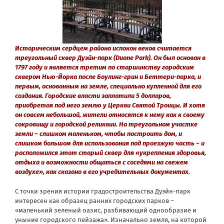
Историческим сердцем района испокон веков считается
треугольный сквер Дуэйн-парк (Duane Park). Он был основан в
1797 году и является третим по старшинству городским
сквером Нью-Йорка после Боулинг-грин и Беттери-парка, и
первым, основанным на земле, специально купленной для его
создания. Городские власти заплатили 5 долларов,
приобретая под него землю у Церкви Святой Троицы. И хотя
он совсем небольшой, жители относятся к нему как к своему
сокровищу и городской реликвии. На треугольном участке
земли – слишком маленьком, чтобы построить дом, и
слишком большом для использования под проезжую часть – и
расположился этот старый сквер для «укрепления здоровья,
отдыха и возможности общаться с соседями на свежем
воздухе», как сказано в его учредительных документах.
С точки зрения истории градостроительства Дуэйн-парк
интересен как образец ранних городских парков –
«маленький зеленый оазис, разбивающий однообразие и
уныние городского пейзажа». Изначально земля, на которой