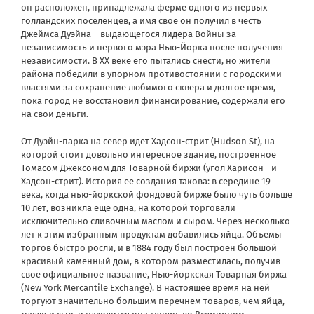
он расположен, принадлежала ферме одного из первых
голландских поселенцев, а имя свое он получил в честь
Джеймса Дуэйна – выдающегося лидера Войны за
независимость и первого мэра Нью-Йорка после получения
независимости. В ХХ веке его пытались снести, но жители
района победили в упорном противостоянии с городскими
властями за сохранение любимого сквера и долгое время,
пока город не восстановил финансирование, содержали его
на свои деньги.
От Дуэйн-парка на север идет Хадсон-стрит (Hudson St), на
которой стоит довольно интересное здание, построенное
Томасом Джексоном для Товарной биржи (угол Харисон- и
Хадсон-стрит). История ее создания такова: в середине 19
века, когда нью-йоркской фондовой бирже было чуть больше
10 лет, возникла еще одна, на которой торговали
исключительно сливочным маслом и сыром. Через несколько
лет к этим избранным продуктам добавились яйца. Объемы
торгов быстро росли, и в 1884 году был построен большой
красивый каменный дом, в котором разместилась, получив
свое официальное название, Нью-йоркская Товарная биржа
(New York Mercantile Exchange). В настоящее время на ней
торгуют значительно большим перечнем товаров, чем яйца,