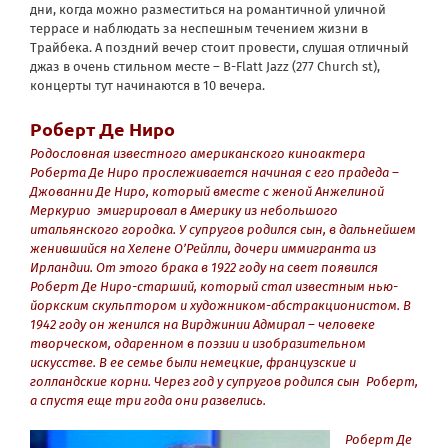
дни, когда можно разместиться на романтичной уличной
террасе и наблюдать за неспешным течением жизни в
Трайбека. А поздний вечер стоит провести, слушая отличный
джаз в очень стильном месте – B-Flatt Jazz (277 Church st),
концерты тут начинаются в 10 вечера.
Роберт Де Ниро
Родословная известного американского киноактера
Роберта Де Ниро прослеживается начиная с его прадеда –
Джованни Де Ниро, который вместе с женой Анжелиной
Меркурио эмигрировал в Америку из небольшого
итальянского городка. У супругов родился сын, в дальнейшем
женившийся на Хелене О’Рейлли, дочери иммигранта из
Ирландии. От этого брака в 1922 году на свет появился
Роберт Де Ниро-старший, который стал известным нью-
йоркским скульптором и художником-абстракционистом. В
1942 году он женился на Вирджинии Адмирал – человеке
творческом, одаренном в поэзии и изобразительном
искусстве. В ее семье были немецкие, французские и
голландские корни. Через год у супругов родился сын Роберт,
а спустя еще три года они развелись.
Роберт Де