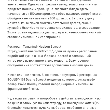
впечатление. Однако за тщеславные удовольствия платить
придется полной мерой. Цена главного блюда здесь
начинается от 150 долларов, ну а обед на двоих, скорей всего,
обойдется не меньше чем в 800 долларов. Зато в эту цену
может быть включен сногсшибательный десерт, самый
лучший в Нью-Йорке по оценке специалистов, и созерцание
2-х метровых ледяных скульптур, ну и конечно, очень уютный
столик с изысканной сервировкой.
Ресторан Tamarind (Hudson Street)
https://www.tamarinde22.com/, один из лучших ресторанов
индийской кухни в Нью-Йорке. Простой и лаконичный
интерьер в изысканном стиле модерна. Безупречное
обслуживание соответствует достаточно высоким ценам.
И еще один не дешевый, но очень популярный ресторанам –
BOULEY (163 Duane Street), владелец которого, он же шеф-
повар, David Bouley, готовит неординарные изысканые
французские блюда.
Ну, а если вы решили попробовать действительно доступную
по цене и отличную по качеству еду, то посещение Yaffa’s (353
Greenwich) окажется лучшим выбором, особенно в теплые