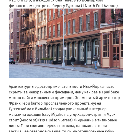
масло и сыр, и находится она теперь во Всемирном
финансовом центре на берегу Гудзона (1 North End Avenue).
Архитектурные достопримечательности Нью-Йорка часто
скрыты за невзрачными фасадами, чему как раз в Трайбеке
можно найти множество примеров. Знаменитый архитектор
Фрэнк Гери (автор прославленного проекта музея
Гуггенхайма в Бильбао) создал уникальный интерьер
магазина одежды Issey Miyake на углу Хадсон-стрит и Мур-
стрит (Moore st) (119 Hudson Street). Фирменные титановые
листы Гери свисают здесь с потолка, напоминая то ли
застывшее северное сияние, то ли многочисленные юбки