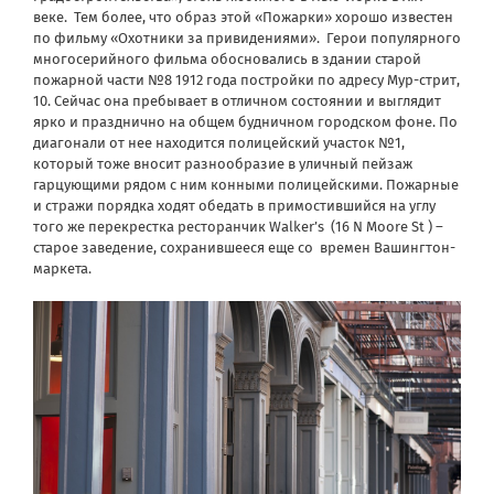
веке. Тем более, что образ этой «Пожарки» хорошо известен
по фильму «Охотники за привидениями». Герои популярного
многосерийного фильма обосновались в здании старой
пожарной части №8 1912 года постройки по адресу Мур-стрит,
10. Сейчас она пребывает в отличном состоянии и выглядит
ярко и празднично на общем будничном городском фоне. По
диагонали от нее находится полицейский участок №1,
который тоже вносит разнообразие в уличный пейзаж
гарцующими рядом с ним конными полицейскими. Пожарные
и стражи порядка ходят обедать в примостившийся на углу
того же перекрестка ресторанчик Walker’s (16 N Moore St ) –
старое заведение, сохранившееся еще со времен Вашингтон-
маркета.