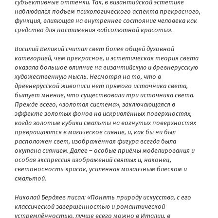
субъективные оттенки. Так, в византийской эстетике
наблюдался подъем психологического аспекта прекрасного,
функция, влияющая на внутреннее состояние человека как
средство для постижения «абсолютной красоты».
Василий Великий считал свет более общей духовной
категорией, чем прекрасное, и эстетическая теория света
оказала большое влияние на византийскую и древнерусскую
художественную мысль. Несмотря на то, что в
древнерусской живописи нет прямого источника света,
бытует мнение, что существовали три источника света.
Прежде всего, «золотая система», заключающаяся в
эффекте золотых фонов на искривлённых поверхностях,
когда золотые кубики смальты на вогнутых поверхностях
превращаются в магическое сияние, и, как бы ни был
расположен свет, изображённая фигура всегда была
окутана сиянием. Далее – особые приёмы моделирования и
особая экспрессия изображений святых и, наконец,
светоносность красок, усиленная мозаичным блеском и
смальтой.
Николай Бердяев писал: «Понять природу искусства, с его
классической завершённостью и романтической
устремлённостью, лучше всего можно в Италии, в