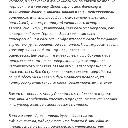
космосе, и в греческом языке «космос» означает не только
порядок, но и красоту. Древнегреческий философ и
математик Фалес из Милета (Малая Азия), представитель
ионической натурфилософии и основатель милетской
(ионийской) школы, с которой начинается история
европейской науки, утверждал, что космос прекрасен, как
«творение бога».
Гераклит Эфесский
в словах о
«прекраснейшем космосе»
подразумевает господствующую
гармонию, уравновешенное состояние. Пифагорейцы видели
красоту в числовой пропорции,
Диоген –
в
равновесии,
Демокрит –
в равенстве. Лишь
Сократ
смог
переместить понятие прекрасного в рассмотрение
человеческого аспекта, связав его с целесообразностью и
полезностью. Для Сократа человек является мерой всех
вещей, здесь он имеет в виду мыслящего человека, ум
которого хранит связи со своим божественным началом.
Важно отметить, что у Платона
мы наблюдаем первые
попытки определить красоту и прекрасное как категорию,
т. е. универсальное эстетическое понятие.
В то же время
Аристотель
, будучи далёким от
субъективизма, подчёркивал, что должно быть единым
«прекрасное и бытие прекрасного»
, утверждая, что