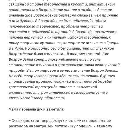
священной стране творчества и красоты, интуитивным
вникновением в Возрождение раннее и позднее. Великое
итальянское Возрождение безмерно сложнее, чем принято
о нём думать. В Возрождении был небывалый подъём
человеческого творчества, проблема творчества
восстаёт с небывалой остротой. В Возрождении пытался
человек вернуться к античным истокам творчества, к
тому творческому питанию, которое не иссякает в Греции
и в Риме. Но ошибочно было бы думать, что итальянское
Возрождение было языческим… В творческом подъёме
Возрождения совершилось небывалое ещё по силе
столкновение языческих и христианских начал человеческой
природы. В этом мировое и вечное значение Возрождения…
На всём творчестве Возрождения лежит печать бурного
столкновения противоположных начал
,
вечной борьбы
христианской трансцендентности и языческой
имманентности
,
романтической незавершённости и
классической завершённости».
Мама перевела дух и заметила:
– Очевидно, стоит передохнуть и отложить продолжение
разговора на завтра. Мы потихоньку подошли к важному