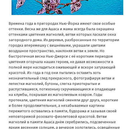
Времена года в пригородах Нью-Йорка имеют свои особые
оттенки. Весна же для Ашаса и мамы всегда была окрашена
оттенками цветения магнолий, ветви которых ласкали окна
загородного дома. Их деревья, разбросанные по территории
городка вперемешку c вишнёвыми, украшали цветами
воздушное пространство, наклоняя ветви к земле. Но
быстротечная весна Нью-Джерси с её коротким периодом
цветения огорчала наших героев, не давая возможности в
полной мере насладиться оживающей и вскоре затухающей
красотой. Из года в год они пытались оставить хоть
незначительный след прекрасного, фотографируя ветви и
лепестки магнолий, бутоны, слегка приоткрытые и
распустившиеся, потихоньку скручивающиеся и опадающие
на клумбы, покрывая их магнолиевым ковром. Годы
протекали, цветения магнолий сменяли друг друга, короткие
и более продолжительные, а незабываемые картины
пережитого оставались в памяти, будоража и зазывая своей
неповторимой розовато-фиолетовой красотой. Ветви
магнолий в памяти Ашаса днём серебрились, подсвеченные
ярким весенним солнцем, а вечером золотились, освещённые