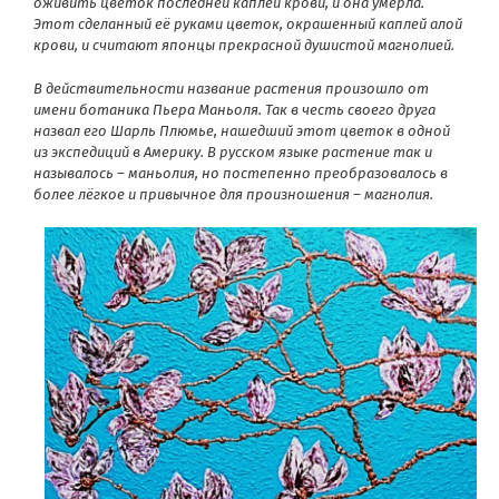
оживить цветок последней каплей крови, и она умерла.
Этот сделанный её руками цветок, окрашенный каплей алой
крови, и считают японцы прекрасной душистой магнолией.
В действительности название растения произошло от
имени ботаника Пьера Маньоля. Так в честь своего друга
назвал его Шарль Плюмье, нашедший этот цветок в одной
из экспедиций в Америку. В русском языке растение так и
называлось – маньолия, но постепенно преобразовалось в
более лёгкое и привычное для произношения – магнолия.