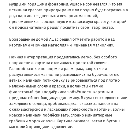
мудрыми горящими фонарями. Ашас не сомневался, что эта
истинная красота природы рано или поздно будет отражена в
двух картинах – дневных и вечерних магнолий,
преломившихся в рождённую им зависимую красоту, которой
он подсознательно решил посвятить своё творчество.
Возвращение домой Ашас решил отметить работой над
картинами «Ночная магнолия» и «Дневная магнолия».
Ночная интерпретация продвигалась легко, без особого
напряжения, картина отличалась простотой сюжета.
Разнообразные по форме и размерам, закрытые и
распустившиеся магнолии размещались на буро-золотых
ветках, начинали потихоньку вырисовываться под плотно
наложенными слоями краски, а волнистый темно-
фиолетовый фон подчёркивал объёмность картины и
придавал ей необходимую динамику. В лучах восходящего или
заходящего солнца, пробивающихся сквозь занавески на
окнах мастерской и ласкающих поверхность картины, волны
краски начинали поблёскивать, словно миниатюрные
гребешки морских волн. Картина оживала, ветви и бутоны
магнолий приходили в движение.