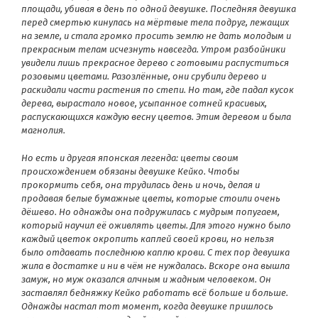
площади, убивая в день по одной девушке. Последняя девушка
перед смертью кинулась на мёртвые тела подруг, лежащих
на земле, и стала громко просить землю не дать молодым и
прекрасным телам исчезнуть навсегда. Утром разбойники
увидели лишь прекрасное дерево с готовыми распуститься
розовыми цветами. Разозлённые, они срубили дерево и
раскидали части растения по степи.
Но там, где падал кусок
дерева, вырастало новое, усыпанное сотней красивых,
распускающихся каждую весну цветов. Этим деревом и была
магнолия.
Но есть и другая японская легенда: цветы своим
происхождением обязаны девушке Кейко. Чтобы
прокормить себя, она трудилась день и ночь, делая и
продавая белые бумажные цветы, которые стоили очень
дёшево. Но однажды она подружилась с мудрым попугаем,
который научил её оживлять цветы. Для этого нужно было
каждый цветок окропить каплей своей крови, но нельзя
было отдавать последнюю каплю крови. С тех пор девушка
жила в достатке и ни в чём не нуждалась. Вскоре она вышла
замуж, но муж оказался алчным и жадным человеком. Он
заставлял бедняжку Кейко работать всё больше и больше.
Однажды настал тот момент, когда девушке пришлось