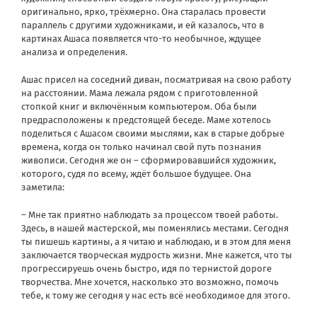
оригинально, ярко, трёхмерно. Она старалась провести
параллель с другими художниками, и ей казалось, что в
картинах Ашаса появляется что-то необычное, ждущее
анализа и определения.
Ашас присел на соседний диван, посматривая на свою работу
на расстоянии. Мама лежала рядом с приготовленной
стопкой книг и включённым компьютером. Оба были
предрасположены к предстоящей беседе. Маме хотелось
поделиться с Ашасом своими мыслями, как в старые добрые
времена, когда он только начинал свой путь познания
живописи. Сегодня же он – сформировавшийся художник,
которого, судя по всему, ждёт большое будущее. Она
заметила:
– Мне так приятно наблюдать за процессом твоей работы.
Здесь, в нашей мастерской, мы поменялись местами. Сегодня
ты пишешь картины, а я читаю и наблюдаю, и в этом для меня
заключается творческая мудрость жизни. Мне кажется, что ты
прогрессируешь очень быстро, идя по тернистой дороге
творчества. Мне хочется, насколько это возможно, помочь
тебе, к тому же сегодня у нас есть всё необходимое для этого.