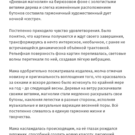
«Дневная магнолия» на бирюзовом фоне с золотистыми
ветвями дерева и слегка изменённым расположением
бутонов составила гармоничный художественный дует
ночной «сестре».
Постепенно приходило чувство удовлетворения. Было
понятно, что картины получаются и ждут своего завершения,
трансформируясь в нечто интересное, необычное, с ранее не
встречающейся динамической объёмной трактовкой.
Рельефная поверхность фона картин переливалась, световые
волны перетекали по ней, создавая лёгкую вибрацию.
Мама одобрительно посматривала издалека, молча отмечая
новизну и оригинальность воплощения того, что красовалось
за окнами и вскоре должно было исчезнуть по крайней мере
на год – до следующей весны. Деревья на ветру раскачивали
своими ветвями, магнолии стали медленно раскрывать свои
бутоны, наклоняя лепестки в разные стороны, исполняя
музыкальные и визуальные вариации весенней поры. Всё
постепенно сливалось в единую гармонию жизни и
творчества.
Мама наслаждалась происходящим, на её глазах рождался
художник, способный создать новую красоту, рисующий